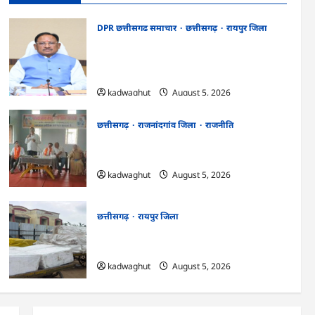
2026
DPR छत्तीसगढ समाचार
छत्तीसगढ़
रायपुर जिला
CG Cabinet : छत्तीसगढ़ कैबिनेट के बड़े फैसले,
500 करोड़ के AI मिशन से लेकर BEML प्लांट तक
कई अहम प्रस्तावों को मंजूरी
kadwaghut
August 5, 2026
छत्तीसगढ़
राजनांदगांव जिला
राजनीति
अर्जुनी मंडल की मासिक बैठक संपन्न, संगठन
मजबूती और तिरंगा यात्रा को लेकर बनी रणनीति
kadwaghut
August 5, 2026
छत्तीसगढ़
रायपुर जिला
CG : रेलवे पार्सल गोदाम से 5 क्विंटल पनीर जब्त
…
kadwaghut
August 5, 2026