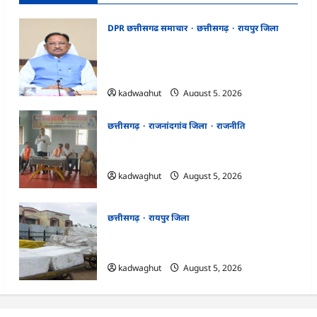
DPR छत्तीसगढ समाचार
छत्तीसगढ़
रायपुर जिला
CG Cabinet : छत्तीसगढ़ कैबिनेट के बड़े फैसले,
500 करोड़ के AI मिशन से लेकर BEML प्लांट तक
कई अहम प्रस्तावों को मंजूरी
kadwaghut
August 5, 2026
छत्तीसगढ़
राजनांदगांव जिला
राजनीति
अर्जुनी मंडल की मासिक बैठक संपन्न, संगठन
मजबूती और तिरंगा यात्रा को लेकर बनी रणनीति
kadwaghut
August 5, 2026
छत्तीसगढ़
रायपुर जिला
CG : रेलवे पार्सल गोदाम से 5 क्विंटल पनीर जब्त
…
kadwaghut
August 5, 2026