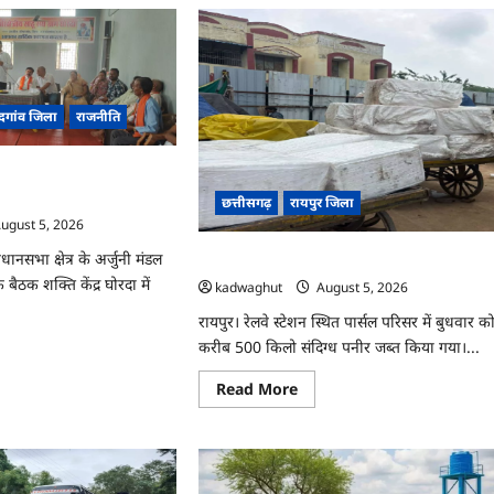
ंदगांव जिला
राजनीति
िक बैठक संपन्न, संगठन
त्रा को लेकर बनी रणनीति
छत्तीसगढ़
रायपुर जिला
ugust 5, 2026
धानसभा क्षेत्र के अर्जुनी मंडल
CG : रेलवे पार्सल गोदाम से 5 क्विंटल पनीर जब्त 
बैठक शक्ति केंद्र घोरदा में
kadwaghut
August 5, 2026
रायपुर। रेलवे स्टेशन स्थित पार्सल परिसर में बुधवार क
करीब 500 किलो संदिग्ध पनीर जब्त किया गया।...
ad
re
ut
Read
Read More
ुनी
more
ल
about
CG
िक
:
क
रेलवे
न,
पार्सल
ठन