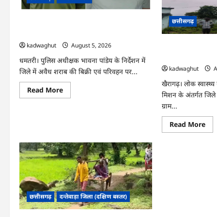
अयो
के
रवा
शर्त
…
के
छत्तीसगढ़
CG : अवैध शराब के कारोबार पर धमतरी पुलिस का
साथ
…
प्रहार, दो कोचिए गिरफ्तार …
kadwaghut
August 5, 2026
CG : जल जीवन मिशन 
तस्वीर, हर घर तक पह
धमतरी। पुलिस अधीक्षक भावना पांडेय के निर्देशन में
kadwaghut
A
जिले में अवैध शराब की बिक्री एवं परिवहन पर...
खैरागढ़। लोक स्वास्थ्य
Read
Read More
मिशन के अंतर्गत जिल
more
about
ग्राम...
CG
:
अवैध
Re
Read More
शराब
mo
के
abo
कारोबार
CG
पर
:
धमतरी
जल
पुलिस
जीव
का
मिश
प्रहार,
से
दो
बदल
कोचिए
बिड़
छत्तीसगढ़
दन्तेवाड़ा जिला (दक्षिण बस्तर)
गिरफ्तार
गांव
…
की
तस्व