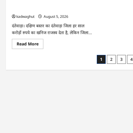
हर
CG : खाट ही एक सहारा, ग्रामीण ऐसे बचा रहे
घर
अपनों की जान …
तक
पहुं
kadwaghut
August 5, 2026
स्वच्
पेय
दंतेवाड़ा। दक्षिण बस्तर का दंतेवाड़ा जिला हर साल
…
करोड़ों रुपये का खनिज राजस्व देता है, लेकिन जिला...
Read
Read More
more
about
CG
Posts
1
2
3
4
:
खाट
pagination
ही
एक
सहारा,
ग्रामीण
ऐसे
बचा
रहे
अपनों
की
जान
…