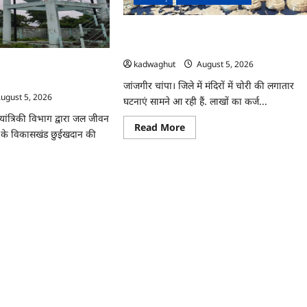
ध्या
ना
CG : दो भाई लगातार मंदिरों में कर रहे थे चोरी,
जांजगीर पुलिस का खुलासा …
kadwaghut
August 5, 2026
से बदली बिड़ौरी गांव की
ुंचा स्वच्छ पेयजल …
जांजगीर चांपा। जिले में मंदिरों में चोरी की लगातार
ugust 5, 2026
घटनाएं सामने आ रही हैं. लाखों का कर्ज...
 यांत्रिकी विभाग द्वारा जल जीवन
Read
Read More
े के विकासखंड छुईखदान की
more
about
CG
:
दो
ad
भाई
re
लगातार
ut
मंदिरों
में
कर
रहे
न
थे
न
चोरी,
जांजगीर
ी
पुलिस
ौरी
का
खुलासा
…
ीर,