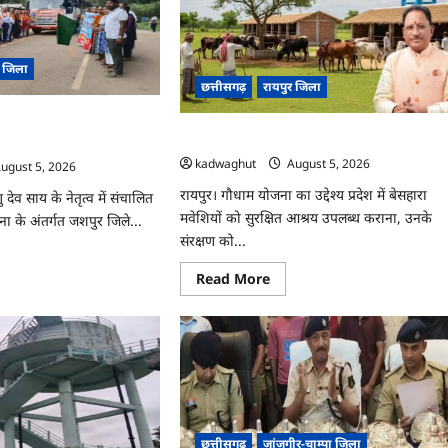
गोदाम
ूती
से
5
गा
क्विंटल
ा
पनीर
 जिला
जब्त
र
…
छत्तीसगढ़
रायपुर जिला
ीति
रद्धालु प्रभु रामलला दर्शन के
CG : प्रदेश में 1460 गौधामों की होगी स्थापना …
 …
kadwaghut
August 5, 2026
ugust 5, 2026
रायपुर। गौधाम योजना का उद्देश्य प्रदेश में बेसहारा
णु देव साय के नेतृत्व में संचालित
मवेशियों को सुरक्षित आश्रय उपलब्ध कराना, उनके
ना के अंतर्गत जशपुर जिले...
संरक्षण को...
ad
re
Read
Read More
ut
more
about
CG
ुर
:
प्रदेश
में
ालु
1460
गौधामों
लला
की
न
होगी
स्थापना
छत्तीसगढ़
जांजगीर-चाम्पा जिला
…