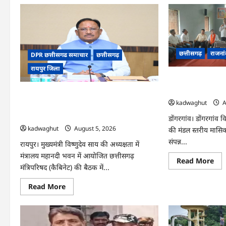
छत्तीसगढ़
राजना
DPR छत्तीसगढ समाचार
छत्तीसगढ़
रायपुर जिला
अर्जुनी मंडल की मास
मजबूती और तिरंगा या
CG Cabinet : छत्तीसगढ़ कैबिनेट के बड़े फैसले,
kadwaghut
A
500 करोड़ के AI मिशन से लेकर BEML प्लांट तक
कई अहम प्रस्तावों को मंजूरी
डोंगरगांव। डोंगरगांव वि
kadwaghut
August 5, 2026
की मंडल स्तरीय मासिक 
संपन्न...
रायपुर। मुख्यमंत्री विष्णुदेव साय की अध्यक्षता में
मंत्रालय महानदी भवन में आयोजित छत्तीसगढ़
Re
Read More
मंत्रिपरिषद (कैबिनेट) की बैठक में...
mo
abo
अर्ज
Read
Read More
मंड
more
की
about
मास
CG
बैठ
Cabinet
संपन्
:
संग