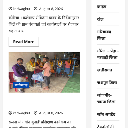
दिवस आयोजित …
एमपी
क्राइम
की
kadwaghut
August 8, 2026
अंग्रेजी
शराब
कोरिया । कलेक्टर रोक्तिमा यादव के निर्देशानुसार
खेल
जब्त
…
जिले की ग्राम पंचायतों एवं कार्यस्थलों पर रोजगार
सह आवास...
गरियाबंद
जिला
Read
Read More
more
about
गौरेला – पेंड्रा –
CG
:
मरवाही जिला
ग्राम
पंचायतों
में
छत्तीसगढ़
रोजगार
सह
आवास
जशपुर जिला
छत्तीसगढ़
दिवस
आयोजित
…
जांजगीर-
CG : राष्ट्रीय हथकरघा दिवस पर विशेष
चाम्पा जिला
आयोजन …
kadwaghut
August 8, 2026
जॉब अपडेट
सलना में ‘नवीन बुनाई’ प्रशिक्षण कार्यक्रम का
टेक्नोलॉजी