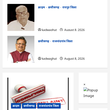
क्राइम
छत्तीसगढ़
रायपुर जिला
भगवान शिव पर कथित आपत्तिजनक टिप्पणी
मामला: छत्तीसगढ़ क्रिश्चियन फोरम के अध्यक्ष
अरुण पन्नालाल की जमानत खारिज
kadwaghut
August 8, 2026
छत्तीसगढ़
राजनांदगांव जिला
Rajnandgaon: विधानसभा अध्यक्ष डॉ. रमन
सिंह 9 एवं 10 अगस्त को जिले के प्रवास पर
kadwaghut
August 8, 2026
×
क्राइम
छत्तीसगढ़
राजनांदगांव जिला