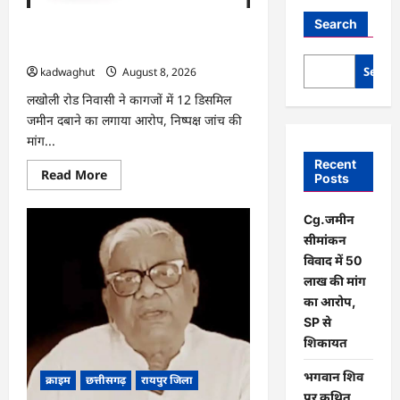
Search
Cg.जमीन सीमांकन विवाद में 50 लाख की मांग
का आरोप, SP से शिकायत
Searc
kadwaghut
August 8, 2026
लखोली रोड निवासी ने कागजों में 12 डिसमिल
जमीन दबाने का लगाया आरोप, निष्पक्ष जांच की
मांग...
Recent
Read
Read More
Posts
more
about
Cg.जमीन
Cg.जमीन
सीमांकन
विवाद
सीमांकन
में
50
विवाद में 50
लाख
लाख की मांग
की
मांग
का आरोप,
का
SP से
आरोप,
SP
शिकायत
से
शिकायत
भगवान शिव
क्राइम
छत्तीसगढ़
रायपुर जिला
पर कथित