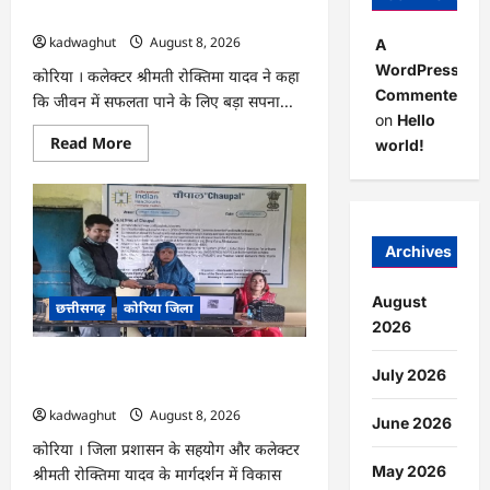
प्रवास
के लिए जुनून जरूरी : कलेक्टर …
पर
kadwaghut
August 8, 2026
A
WordPress
कोरिया । कलेक्टर श्रीमती रोक्तिमा यादव ने कहा
Commenter
कि जीवन में सफलता पाने के लिए बड़ा सपना...
on
Hello
Read
Read More
world!
more
about
CG
:
अच्छा
और
बड़ा
Archives
सोचो,
लक्ष्य
हासिल
August
छत्तीसगढ़
कोरिया जिला
करने
के
2026
लिए
जुनून
CG : कलेक्टर के मार्गदर्शन में छह गांवों तक
जरूरी
July 2026
:
पहुंची हस्तशिल्प विकास योजनाएं …
कलेक्टर
kadwaghut
August 8, 2026
…
June 2026
कोरिया । जिला प्रशासन के सहयोग और कलेक्टर
May 2026
श्रीमती रोक्तिमा यादव के मार्गदर्शन में विकास