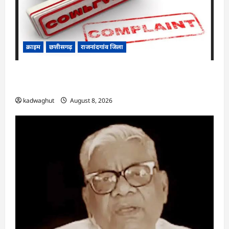
क्राइम
छत्तीसगढ़
राजनांदगांव जिला
Cg.जमीन सीमांकन विवाद में 50 लाख की मांग का
आरोप, SP से शिकायत
kadwaghut
August 8, 2026