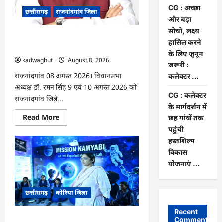
की
जमानत
CG : अच्छा
छत्तीसगढ़
राजनांदगांव जिला
खारिज
और बड़ा
सोचो, लक्ष्य
Rajnandgaon: विधानसभा अध्यक्ष डॉ. रमन
हासिल करने
सिंह 9 एवं 10 अगस्त को जिले के प्रवास पर
के लिए जुनून
kadwaghut
August 8, 2026
जरूरी :
राजनांदगांव 08 अगस्त 2026। विधानसभा
कलेक्टर …
अध्यक्ष डॉ. रमन सिंह 9 एवं 10 अगस्त 2026 को
CG : कलेक्टर
राजनांदगांव जिले...
के मार्गदर्शन में
Read
Read More
छह गांवों तक
more
पहुंची
about
Rajnandgaon:
हस्तशिल्प
विधानसभा
अध्यक्ष
विकास
डॉ.
योजनाएं …
रमन
सिंह
9
एवं
छत्तीसगढ़
कोरिया जिला
10
अगस्त
को
Recent
जिले
CG : अच्छा और बड़ा सोचो, लक्ष्य हासिल करने
Comments
के