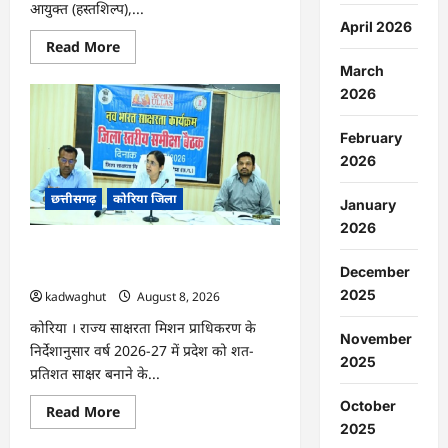
आयुक्त (हस्तशिल्प),...
April 2026
Read
Read More
more
March
about
CG
2026
:
कलेक्टर
के
February
मार्गदर्शन
में
2026
छह
गांवों
छत्तीसगढ़
कोरिया जिला
तक
January
पहुंची
हस्तशिल्प
2026
विकास
CG : 15 अगस्त को जिलेभर में आयोजित होगा
योजनाएं
…
‘उल्लास महा-चौपाल …
December
2025
kadwaghut
August 8, 2026
कोरिया । राज्य साक्षरता मिशन प्राधिकरण के
November
निर्देशानुसार वर्ष 2026-27 में प्रदेश को शत-
2025
प्रतिशत साक्षर बनाने के...
October
Read
Read More
more
2025
about