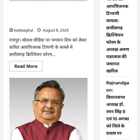
आपत्तिजनक
भगवान शिव पर कथित आपत्तिजनक टिप्पणी
टिप्पणी
मामला: छत्तीसगढ़ क्रिश्चियन फोरम के अध्यक्ष
मामला:
अरुण पन्नालाल की जमानत खारिज
छत्तीसगढ़
kadwaghut
August 8, 2026
क्रिश्चियन
रायपुर। सोशल मीडिया पर भगवान शिव को लेकर
फोरम के
कथित आपत्तिजनक टिप्पणी के मामले में
अध्यक्ष अरुण
छत्तीसगढ़ क्रिश्चियन फोरम...
पन्नालाल की
जमानत
Read
Read More
more
खारिज
about
भगवान
Rajnandga
शिव
पर
on:
कथित
आपत्तिजनक
विधानसभा
टिप्पणी
अध्यक्ष डॉ.
मामला:
छत्तीसगढ़
रमन सिंह 9
क्रिश्चियन
फोरम
एवं 10 अगस्त
के
को जिले के
अध्यक्ष
अरुण
प्रवास पर
पन्नालाल