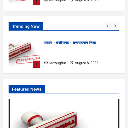
1
Trending Now
क्राइम
छत्तीसगढ़
रायपुर जिला
भगवान शिव पर कथित आपत्तिजनक टिप्पणी
ांग
मामला: छत्तीसगढ़ क्रिश्चियन फोरम के अध्यक्ष
अरुण पन्नालाल की जमानत खारिज
2
kadwaghut
August 8, 2026
Featured News