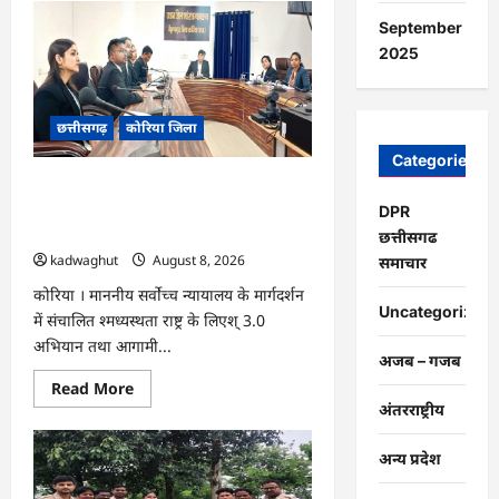
CG
:
September
15
अगस्त
2025
को
जिलेभर
में
आयोजित
छत्तीसगढ़
कोरिया जिला
होगा
‘उल्लास
महा-
Categories
चौपाल
CG : नेशनल लोक अदालत एवं ‘मध्यस्थता राष्ट्र
…
के लिए‘ 3.0 अभियान हेतु न्यायाधीशों की
DPR
समीक्षा बैठक …
छत्तीसगढ
kadwaghut
August 8, 2026
समाचार
कोरिया । माननीय सर्वाेच्च न्यायालय के मार्गदर्शन
Uncategorized
में संचालित श्मध्यस्थता राष्ट्र के लिएश् 3.0
अभियान तथा आगामी...
अजब – गजब
Read
Read More
more
अंतरराष्ट्रीय
about
CG
:
अन्य प्रदेश
नेशनल
लोक
अदालत