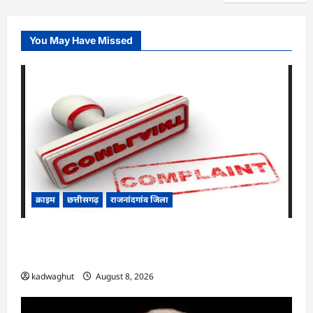
You May Have Missed
क्राइम
छत्तीसगढ़
राजनांदगांव जिला
Cg.जमीन सीमांकन विवाद में 50 लाख की मांग का
आरोप, SP से शिकायत
kadwaghut
August 8, 2026