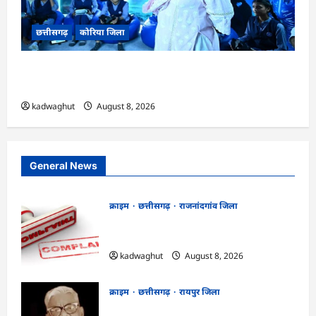
छत्तीसगढ़
कोरिया जिला
CG : अच्छा और बड़ा सोचो, लक्ष्य हासिल करने के लिए
जुनून जरूरी : कलेक्टर …
kadwaghut
August 8, 2026
General News
क्राइम
छत्तीसगढ़
राजनांदगांव जिला
Cg.जमीन सीमांकन विवाद में 50 लाख की मांग
का आरोप, SP से शिकायत
kadwaghut
August 8, 2026
क्राइम
छत्तीसगढ़
रायपुर जिला
भगवान शिव पर कथित आपत्तिजनक टिप्पणी