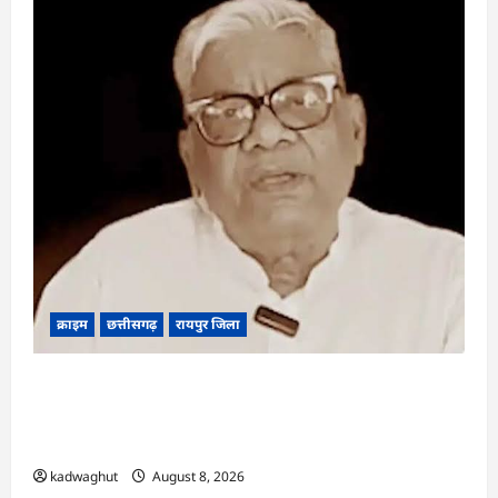
क्राइम
छत्तीसगढ़
रायपुर जिला
भगवान शिव पर कथित आपत्तिजनक टिप्पणी मामला:
छत्तीसगढ़ क्रिश्चियन फोरम के अध्यक्ष अरुण पन्नालाल की
जमानत खारिज
kadwaghut
August 8, 2026