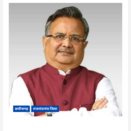
छत्तीसगढ़
राजनांदगांव जिला
Rajnandgaon: विधानसभा अध्यक्ष डॉ. रमन सिंह 9 एवं