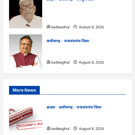
भगवान शिव पर कथित आपत्तिजनक टिप्पणी
मामला: छत्तीसगढ़ क्रिश्चियन फोरम के अध्यक्ष
अरुण पन्नालाल की जमानत खारिज
kadwaghut
August 8, 2026
छत्तीसगढ़
राजनांदगांव जिला
Rajnandgaon: विधानसभा अध्यक्ष डॉ. रमन
सिंह 9 एवं 10 अगस्त को जिले के प्रवास पर
kadwaghut
August 8, 2026
More News
क्राइम
छत्तीसगढ़
राजनांदगांव जिला
Cg.जमीन सीमांकन विवाद में 50 लाख की मांग
का आरोप, SP से शिकायत
kadwaghut
August 8, 2026