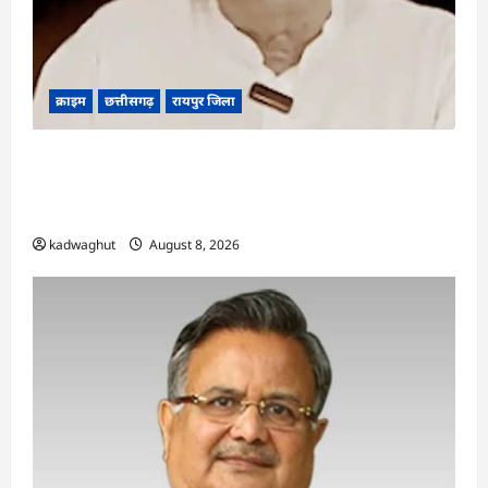
क्राइम
छत्तीसगढ़
रायपुर जिला
भगवान शिव पर कथित आपत्तिजनक टिप्पणी मामला:
छत्तीसगढ़ क्रिश्चियन फोरम के अध्यक्ष अरुण पन्नालाल की
जमानत खारिज
kadwaghut
August 8, 2026