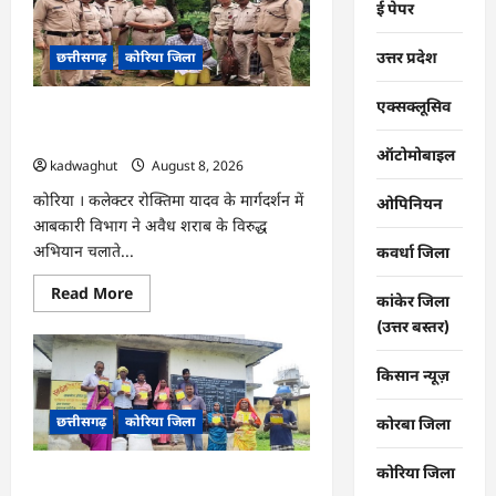
ई पेपर
एवं
‘मध्यस्थता
राष्ट्र
उत्तर प्रदेश
छत्तीसगढ़
कोरिया जिला
के
लिए‘
3.0
अभियान
एक्सक्लूसिव
CG : अवैध शराब पर आबकारी का शिकंजा,
हेतु
न्यायाधीशों
महुआ शराब व एमपी की अंग्रेजी शराब जब्त …
की
ऑटोमोबाइल
kadwaghut
August 8, 2026
समीक्षा
बैठक
…
कोरिया । कलेक्टर रोक्तिमा यादव के मार्गदर्शन में
ओपिनियन
आबकारी विभाग ने अवैध शराब के विरुद्ध
अभियान चलाते...
कवर्धा जिला
Read
Read More
कांकेर जिला
more
about
(उत्तर बस्तर)
CG
:
अवैध
किसान न्यूज़
शराब
पर
आबकारी
छत्तीसगढ़
कोरिया जिला
कोरबा जिला
का
शिकंजा,
महुआ
कोरिया जिला
शराब
CG : ग्राम पंचायतों में रोजगार सह आवास
व