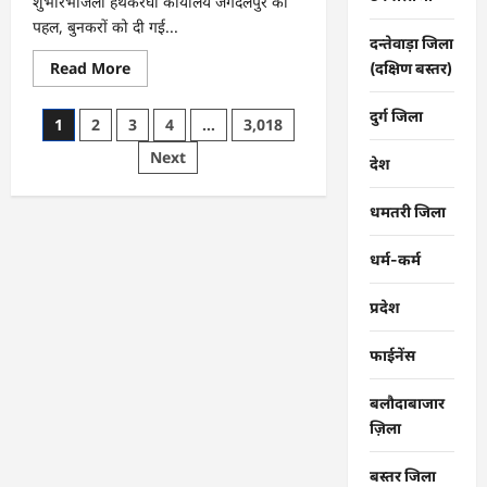
शुभारंभजिला हथकरघा कार्यालय जगदलपुर की
पहल, बुनकरों को दी गई...
दन्तेवाड़ा जिला
Read
Read More
(दक्षिण बस्तर)
more
about
CG
दुर्ग जिला
Posts
1
2
3
4
…
3,018
:
राष्ट्रीय
pagination
Next
हथकरघा
देश
दिवस
पर
विशेष
धमतरी जिला
आयोजन
…
धर्म-कर्म
प्रदेश
फाईनेंस
बलौदाबाजार
ज़िला
बस्तर जिला