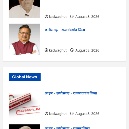
मामला: छत्तीसगढ़ क्रिश्चियन फोरम के अध्यक्ष
अरुण पन्नालाल की जमानत खारिज
kadwaghut
August 8, 2026
छत्तीसगढ़
राजनांदगांव जिला
Rajnandgaon: विधानसभा अध्यक्ष डॉ. रमन
सिंह 9 एवं 10 अगस्त को जिले के प्रवास पर
kadwaghut
August 8, 2026
Global News
क्राइम
छत्तीसगढ़
राजनांदगांव जिला
Cg.जमीन सीमांकन विवाद में 50 लाख की मांग
का आरोप, SP से शिकायत
kadwaghut
August 8, 2026
क्राइम
छत्तीसगढ़
रायपुर जिला