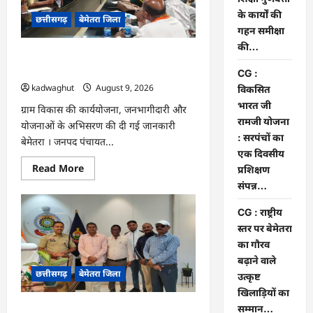
शिक्षकों
की
के कार्यों की
छत्तीसगढ़
बेमेतरा जिला
बैठक
लेकर
गहन समीक्षा
शिक्षा
की…
गुणवत्ता
CG : विकसित भारत जी रामजी योजना :
के
कार्यों
सरपंचों का एक दिवसीय प्रशिक्षण संपन्न…
CG :
की
kadwaghut
August 9, 2026
गहन
विकसित
समीक्षा
भारत जी
की…
ग्राम विकास की कार्ययोजना, जनभागीदारी और
रामजी योजना
योजनाओं के अभिसरण की दी गई जानकारी
: सरपंचों का
बेमेतरा । जनपद पंचायत...
एक दिवसीय
Read
Read More
प्रशिक्षण
more
संपन्न…
about
CG
:
CG : राष्ट्रीय
विकसित
भारत
स्तर पर बेमेतरा
जी
का गौरव
रामजी
योजना
बढ़ाने वाले
:
छत्तीसगढ़
बेमेतरा जिला
सरपंचों
उत्कृष्ट
का
खिलाड़ियों का
एक
दिवसीय
सम्मान…
CG : राष्ट्रीय स्तर पर बेमेतरा का गौरव बढ़ाने