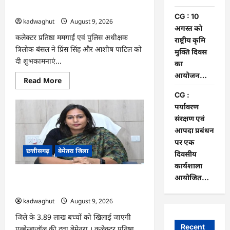
प्रशिक्षण
संपन्न…
वाले उत्कृष्ट खिलाड़ियों का सम्मान…
CG : 10
kadwaghut
August 9, 2026
अगस्त को
कलेक्टर प्रतिष्ठा ममगाईं एवं पुलिस अधीक्षक
राष्ट्रीय कृमि
त्रिलोक बंसल ने प्रिंस सिंह और आशीष पाटिल को
मुक्ति दिवस
दी शुभकामनाएं...
का
आयोजन…
Read
Read More
more
about
CG :
CG
पर्यावरण
:
राष्ट्रीय
संरक्षण एवं
स्तर
पर
आपदा प्रबंधन
बेमेतरा
पर एक
का
छत्तीसगढ़
बेमेतरा जिला
गौरव
दिवसीय
बढ़ाने
कार्यशाला
वाले
उत्कृष्ट
आयोजित…
CG : 10 अगस्त को राष्ट्रीय कृमि मुक्ति दिवस
खिलाड़ियों
का
का आयोजन…
सम्मान…
kadwaghut
August 9, 2026
जिले के 3.89 लाख बच्चों को खिलाई जाएगी
Recent
एल्बेन्डाजॉल की दवा बेमेतरा । कलेक्टर प्रतिष्ठा