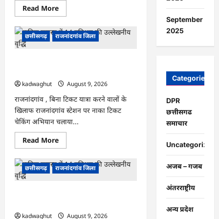
आधार
Read
Read More
कार्ड…
more
September
about
राजनांदगांव
2025
:
छत्तीसगढ़
राजनांदगांव जिला
एक
साथ
त्योहार
राजनांदगांव : टिकट चेकिंग : 16 ट्रेनों में पकड़े
मनाना
ही
गए 312 यात्री…
एकता
Categories
की
kadwaghut
August 9, 2026
पहचान
है…
राजनांदगांव , बिना टिकट यात्रा करने वालों के
DPR
खिलाफ राजनांदगांव स्टेशन पर नाका टिकट
छत्तीसगढ
चेकिंग अभियान चलाया...
समाचार
Read
Read More
Uncategorized
more
about
राजनांदगांव
अजब – गजब
:
छत्तीसगढ़
राजनांदगांव जिला
टिकट
चेकिंग
:
अंतरराष्ट्रीय
राजनांदगांव : विधानसभा अध्यक्ष डॉ. रमन सिंह
16
ट्रेनों
आज-कल जिले के प्रवास पर…
में
अन्य प्रदेश
पकड़े
kadwaghut
August 9, 2026