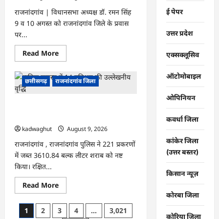
गए
312
ई पेपर
राजनांदगांव | विधानसभा अध्यक्ष डॉ. रमन सिंह
यात्री…
9 व 10 अगस्त को राजनांदगांव जिले के प्रवास
उत्तर प्रदेश
पर...
Read
Read More
एक्सक्लूसिव
more
about
राजनांदगांव
ऑटोमोबाइल
:
छत्तीसगढ़
राजनांदगांव जिला
विधानसभा
अध्यक्ष
ओपिनियन
डॉ.
राजनांदगांव : 221 केस में जब्त 24 लाख की
रमन
सिंह
3610 लीटर शराब नष्ट की गई…
कवर्धा जिला
आज-
कल
kadwaghut
August 9, 2026
जिले
कांकेर जिला
के
राजनांदगांव , राजनांदगांव पुलिस ने 221 प्रकरणों
प्रवास
(उत्तर बस्तर)
में जब्त 3610.84 बल्क लीटर शराब को नष्ट
पर…
किया। रक्षित...
किसान न्यूज़
Read
Read More
more
कोरबा जिला
about
राजनांदगांव
Posts
1
2
3
4
…
3,021
:
कोरिया जिला
221