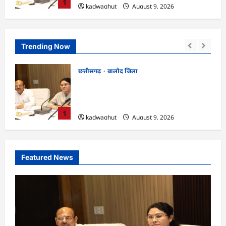
1
kadwaghut
August 9, 2026
Trending Now
छत्तीसगढ़
बेमेतरा जिला
बैठक
CG : विकसित भारत जी रामजी योजना : सरपंचों
षा
का एक दिवसीय प्रशिक्षण संपन्न…
kadwaghut
August 9, 2026
2
Featured News