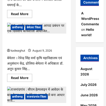
Comments
ममगाईं के...
A
Read
Read More
more
WordPress
about
CG
Commenter
:
छत्तीसगढ़
बेमेतरा जिला
on
Hello
10
अगस्त
world!
को
CG : पर्यावरण संरक्षण एवं आपदा प्रबंधन पर
राष्ट्रीय
कृमि
एक दिवसीय कार्यशाला आयोजित…
मुक्ति
दिवस
kadwaghut
August 9, 2026
का
आयोजन…
बेमेतरा । रेवेन्द्र सिंह वर्मा कृषि महाविद्यालय एवं
Archives
अनुसंधान केंद्र, ढोलिया-बेमेतरा में अधिष्ठाता डॉ.
अनूप कुमार सिंह...
August
2026
Read
Read More
more
about
July 2026
CG
:
पर्यावरण
June 2026
छत्तीसगढ़
राजनांदगांव जिला
संरक्षण
एवं
आपदा
May 2026