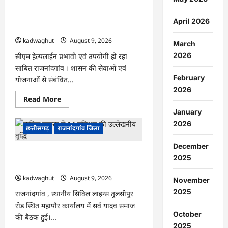
प्रबंधन
राजनांदगांव : सीएम हेल्पलाइन में आवेदन के
पर
एक
बाद केवल राम के बेटे का आसानी से बना
April 2026
दिवसीय
आधार कार्ड…
कार्यशाला
आयोजित…
kadwaghut
August 9, 2026
March
2026
सीएम हेल्पलाईन प्रभावी एवं उपयोगी हो रहा
साबित राजनांदगांव । शासन की सेवाओं एवं
February
योजनाओं से संबंधित...
2026
Read
Read More
more
January
about
राजनांदगांव
2026
:
छत्तीसगढ़
राजनांदगांव जिला
सीएम
हेल्पलाइन
December
में
राजनांदगांव : एक साथ त्योहार मनाना ही
आवेदन
2025
के
एकता की पहचान है…
बाद
केवल
kadwaghut
August 9, 2026
November
राम
के
2025
राजनांदगांव , स्थानीय सिविल लाइन्स तुलसीपुर
बेटे
रोड स्थित महापौर कार्यालय में सर्व यादव समाज
का
आसानी
October
की बैठक हुई।...
से
2025
बना