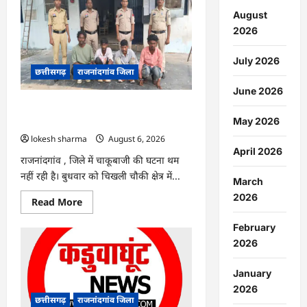
:
सीधी
August
भर्ती
2026
के
लिए
जारी
July 2026
विज्ञापन
छत्तीसगढ़
राजनांदगांव जिला
में
संशोधन…
June 2026
राजनांदगांव : युवक पर चाकू से जानलेवा
May 2026
हमला, चार आरोपी गिरफ्तार…
lokesh sharma
August 6, 2026
April 2026
राजनांदगांव , जिले में चाकूबाजी की घटना थम
नहीं रही है। बुधवार को चिखली चौकी क्षेत्र में...
March
2026
Read
Read More
more
about
February
राजनांदगांव
:
2026
युवक
पर
चाकू
January
से
जानलेवा
2026
हमला,
छत्तीसगढ़
राजनांदगांव जिला
चार