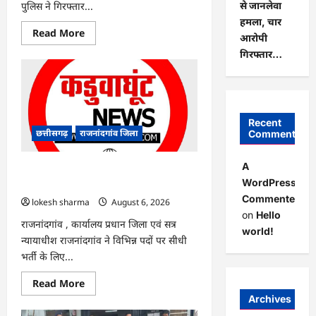
पुलिस ने गिरफ्तार...
से जानलेवा
हमला, चार
Read
Read More
आरोपी
more
about
गिरफ्तार…
राजनांदगांव
:
ऑटो
चालक
को
लूटने
वाले
Recent
4
छत्तीसगढ़
राजनांदगांव जिला
Comments
गिरफ्तार…
A
राजनांदगांव : सीधी भर्ती के लिए जारी विज्ञापन
WordPress
में संशोधन…
Commenter
lokesh sharma
August 6, 2026
on
Hello
राजनांदगांव , कार्यालय प्रधान जिला एवं सत्र
world!
न्यायाधीश राजनांदगांव ने विभिन्न पदों पर सीधी
भर्ती के लिए...
Read
Read More
more
Archives
about
राजनांदगांव