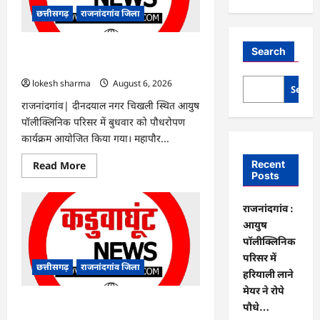
छत्तीसगढ़
राजनांदगांव जिला
राजनांदगांव : आयुष पॉलीक्लिनिक परिसर में
Search
हरियाली लाने मेयर ने रोपे पौधे…
lokesh sharma
August 6, 2026
Searc
राजनांदगांव| दीनदयाल नगर चिखली स्थित आयुष
पॉलीक्लिनिक परिसर में बुधवार को पौधरोपण
कार्यक्रम आयोजित किया गया। महापौर...
Read
Recent
Read More
more
Posts
about
राजनांदगांव
:
राजनांदगांव :
आयुष
पॉलीक्लिनिक
आयुष
परिसर
पॉलीक्लिनिक
में
हरियाली
परिसर में
लाने
छत्तीसगढ़
राजनांदगांव जिला
मेयर
हरियाली लाने
ने
मेयर ने रोपे
रोपे
पौधे…
राजनांदगांव : कुर्सी पर 3 साल से ज्यादा नहीं
पौधे…
टिकेंगे अफसर-कर्मचारी…