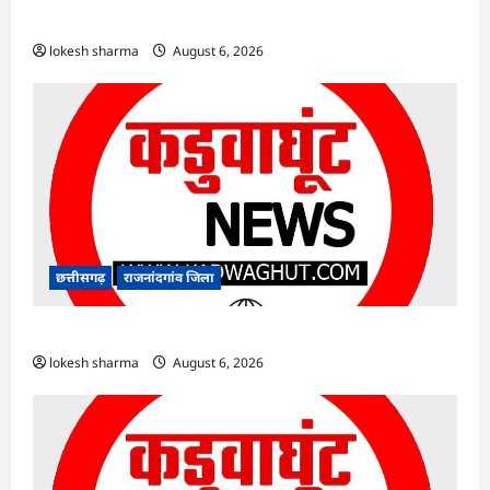
अफसर-कर्मचारी…
lokesh sharma
August 6, 2026
छत्तीसगढ़
राजनांदगांव जिला
राजनांदगांव : ऑटो चालक को लूटने वाले 4 गिरफ्तार…
lokesh sharma
August 6, 2026