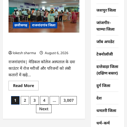
महापौर
ने
फिल्टर
जशपुर जिला
प्लांट
संचालक
से
जांजगीर-
छत्तीसगढ़
राजनांदगांव जिला
कहा-
चाम्पा जिला
व्यवस्था
दुरुस्त
करें…
राजनांदगांव : मेडिकल कॉलेज हॉस्पिटल के दवा
जॉब अपडेट
काउंटर में मरीजों की लंबी कतार लगी…
lokesh sharma
August 6, 2026
टेक्नोलॉजी
राजनांदगांव| मेडिकल कॉलेज अस्पताल के दवा
दन्तेवाड़ा जिला
काउंटर में रोज मरीजों और परिजनों को लंबी
(दक्षिण बस्तर)
कतारों में खड़े...
Read
Read More
दुर्ग जिला
more
about
राजनांदगांव
देश
Posts
1
2
3
4
…
3,007
:
मेडिकल
pagination
Next
कॉलेज
धमतरी जिला
हॉस्पिटल
के
दवा
धर्म-कर्म
काउंटर