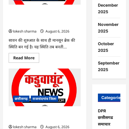
आरोपी
December
गिरफ्तार…
2025
राजनांदगांव : 7 दिन और थमी रहेगी बारिश,
नए सिस्टम का इंतजार, तापमान और उमस
बढ़ी…
November
2025
lokesh sharma
August 6, 2026
सावन की शुरुआत के साथ ही मानसून ब्रेक की
October
स्थिति बन गई है। यह स्थिति तब बनती...
2025
Read
Read More
more
September
about
राजनांदगांव
2025
:
7
दिन
और
थमी
रहेगी
बारिश,
Categories
छत्तीसगढ़
राजनांदगांव जिला
नए
सिस्टम
का
DPR
इंतजार,
राजनांदगांव : किस्त लेकर नहीं बनाया आवास
छत्तीसगढ
तापमान
145 हितग्राहियों से होगी वसूली…
और
समाचार
उमस
lokesh sharma
August 6, 2026