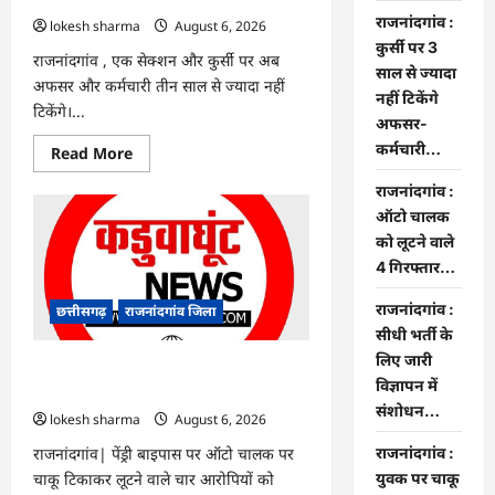
राजनांदगांव :
lokesh sharma
August 6, 2026
कुर्सी पर 3
राजनांदगांव , एक सेक्शन और कुर्सी पर अब
साल से ज्यादा
अफसर और कर्मचारी तीन साल से ज्यादा नहीं
नहीं टिकेंगे
टिकेंगे।...
अफसर-
कर्मचारी…
Read
Read More
more
about
राजनांदगांव :
राजनांदगांव
:
ऑटो चालक
कुर्सी
को लूटने वाले
पर
3
4 गिरफ्तार…
साल
से
ज्यादा
राजनांदगांव :
छत्तीसगढ़
राजनांदगांव जिला
नहीं
सीधी भर्ती के
टिकेंगे
अफसर-
लिए जारी
कर्मचारी…
राजनांदगांव : ऑटो चालक को लूटने वाले 4
विज्ञापन में
गिरफ्तार…
संशोधन…
lokesh sharma
August 6, 2026
राजनांदगांव| पेंड्री बाइपास पर ऑटो चालक पर
राजनांदगांव :
चाकू टिकाकर लूटने वाले चार आरोपियों को
युवक पर चाकू