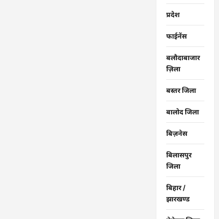
में
मरीजों
प्रदेश
की
लंबी
कतार
फाईनेंस
लगी…
बलौदाबाजार
ज़िला
बस्तर जिला
बालोद जिला
बिज़नेस
बिलासपुर
जिला
बिहार /
झारखण्ड