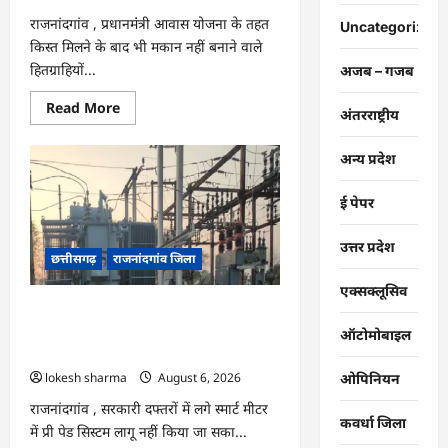
बढ़ी…
राजनांदगांव , प्रधानमंंत्री आवास योजना के तहत
Uncategorized
किस्त मिलने के बाद भी मकान नहीं बनाने वाले
हितग्राहियों...
अजब – गजब
Read
Read More
अंतरराष्ट्रीय
more
about
राजनांदगांव
अन्य प्रदेश
:
किस्त
लेकर
ई पेपर
नहीं
बनाया
आवास
145
उत्तर प्रदेश
छत्तीसगढ़
राजनांदगांव जिला
हितग्राहियों
से
होगी
एक्सक्लूसिव
वसूली…
राजनांदगांव : 107 करोड़ बकाया, प्री-पेड
व्यवस्था में 3 माह का एडवांस लेगी बिजली
ऑटोमोबाइल
कंपनी…
lokesh sharma
August 6, 2026
ओपिनियन
राजनांदगांव , सरकारी दफ्तरों में लगे स्मार्ट मीटर
कवर्धा जिला
में प्री पेड सिस्टम लागू नहीं किया जा सका...