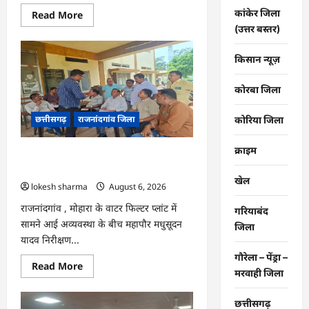
कांकेर जिला
Read
Read More
more
(उत्तर बस्तर)
about
राजनांदगांव
:
किसान न्यूज़
107
करोड़
बकाया,
कोरबा जिला
प्री-
पेड
व्यवस्था
छत्तीसगढ़
राजनांदगांव जिला
कोरिया जिला
में
3
माह
का
क्राइम
राजनांदगांव : महापौर ने फिल्टर प्लांट संचालक
एडवांस
लेगी
से कहा- व्यवस्था दुरुस्त करें…
बिजली
खेल
lokesh sharma
August 6, 2026
कंपनी…
राजनांदगांव , मोहारा के वाटर फिल्टर प्लांट में
गरियाबंद
सामने आई अव्यवस्था के बीच महापौर मधुसूदन
जिला
यादव निरीक्षण...
गौरेला – पेंड्रा –
Read
Read More
मरवाही जिला
more
about
राजनांदगांव
छत्तीसगढ़
: