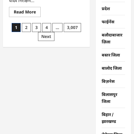
यादव निरीक्षण...
प्रदेश
Read
Read More
more
about
फाईनेंस
राजनांदगांव
Posts
1
2
3
4
…
3,007
:
महापौर
बलौदाबाजार
pagination
Next
ने
फिल्टर
ज़िला
प्लांट
संचालक
से
बस्तर जिला
कहा-
व्यवस्था
दुरुस्त
बालोद जिला
करें…
बिज़नेस
बिलासपुर
जिला
बिहार /
झारखण्ड