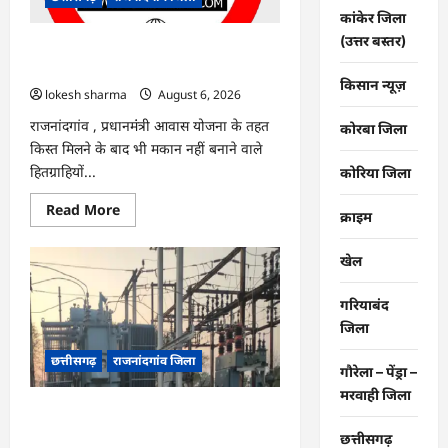
नए
कांकेर जिला
सिस्टम
का
(उत्तर बस्तर)
इंतजार,
राजनांदगांव : किस्त लेकर नहीं बनाया आवास
तापमान
145 हितग्राहियों से होगी वसूली…
और
किसान न्यूज़
उमस
lokesh sharma
August 6, 2026
बढ़ी…
राजनांदगांव , प्रधानमंंत्री आवास योजना के तहत
कोरबा जिला
किस्त मिलने के बाद भी मकान नहीं बनाने वाले
हितग्राहियों...
कोरिया जिला
Read
Read More
क्राइम
more
about
राजनांदगांव
खेल
:
किस्त
लेकर
गरियाबंद
नहीं
बनाया
जिला
आवास
145
छत्तीसगढ़
राजनांदगांव जिला
हितग्राहियों
गौरेला – पेंड्रा –
से
होगी
मरवाही जिला
वसूली…
राजनांदगांव : 107 करोड़ बकाया, प्री-पेड
व्यवस्था में 3 माह का एडवांस लेगी बिजली
छत्तीसगढ़