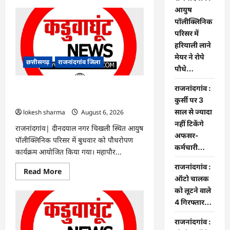
about
Rajnandgaon
आयुष
:
पॉलीक्लिनिक
समाजसेवी,
भाजपा
परिसर में
नेता
हरियाली लाने
एवं
कवि
मेयर ने रोपे
भीखम
छत्तीसगढ़
राजनांदगांव जिला
गांधी
पौधे…
का
निधन,
राजनांदगांव :
क्षेत्र
राजनांदगांव : आयुष पॉलीक्लिनिक परिसर में
में
हरियाली लाने मेयर ने रोपे पौधे…
कुर्सी पर 3
शोक
की
साल से ज्यादा
lokesh sharma
August 6, 2026
लहर
नहीं टिकेंगे
राजनांदगांव| दीनदयाल नगर चिखली स्थित आयुष
अफसर-
पॉलीक्लिनिक परिसर में बुधवार को पौधरोपण
कर्मचारी…
कार्यक्रम आयोजित किया गया। महापौर...
राजनांदगांव :
Read
Read More
more
ऑटो चालक
about
को लूटने वाले
राजनांदगांव
:
4 गिरफ्तार…
आयुष
पॉलीक्लिनिक
परिसर
राजनांदगांव :
में