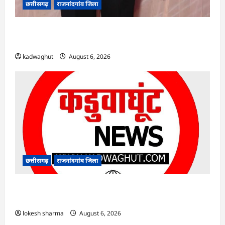
छत्तीसगढ़
राजनांदगांव जिला
Rajnandgaon : समाजसेवी, भाजपा नेता एवं कवि
भीखम गांधी का निधन, क्षेत्र में शोक की लहर
kadwaghut
August 6, 2026
छत्तीसगढ़
राजनांदगांव जिला
राजनांदगांव : आयुष पॉलीक्लिनिक परिसर में हरियाली
लाने मेयर ने रोपे पौधे…
lokesh sharma
August 6, 2026