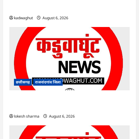
Rajnandgaon : समाजसेवी, भाजपा नेता एवं कवि
भीखम गांधी का निधन, क्षेत्र में शोक की लहर
kadwaghut
August 6, 2026
छत्तीसगढ़
राजनांदगांव जिला
राजनांदगांव : आयुष पॉलीक्लिनिक परिसर में हरियाली
लाने मेयर ने रोपे पौधे…
lokesh sharma
August 6, 2026