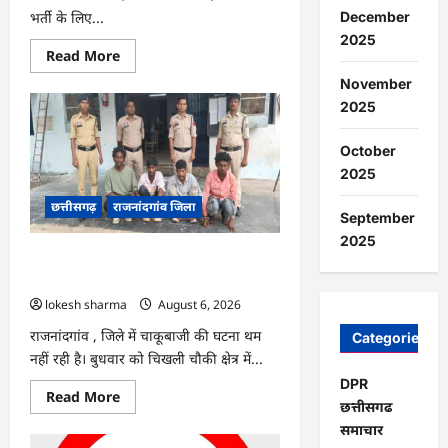
भर्ती के लिए...
December
2025
Read
Read More
more
about
November
राजनांदगांव
2025
:
सीधी
भर्ती
October
के
लिए
2025
जारी
विज्ञापन
छत्तीसगढ़
राजनांदगांव जिला
में
September
संशोधन…
2025
राजनांदगांव : युवक पर चाकू से जानलेवा
हमला, चार आरोपी गिरफ्तार…
lokesh sharma
August 6, 2026
राजनांदगांव , जिले में चाकूबाजी की घटना थम
Categories
नहीं रही है। बुधवार को चिखली चौकी क्षेत्र में...
DPR
Read
Read More
छत्तीसगढ
more
about
समाचार
राजनांदगांव