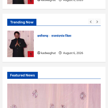
1
Trending Now
छत्तीसगढ़
राजनांदगांव जिला
एवं
राजनांदगांव : आयुष पॉलीक्लिनिक परिसर में
की लहर
हरियाली लाने मेयर ने रोपे पौधे…
lokesh sharma
August 6, 2026
2
Featured News