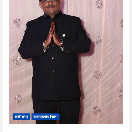
छत्तीसगढ़
राजनांदगांव जिला