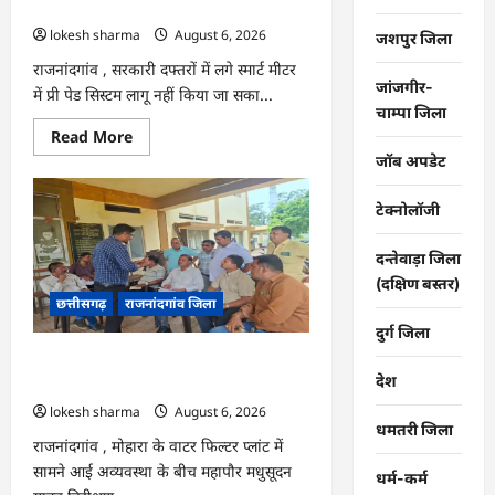
कंपनी…
lokesh sharma
August 6, 2026
जशपुर जिला
राजनांदगांव , सरकारी दफ्तरों में लगे स्मार्ट मीटर
जांजगीर-
में प्री पेड सिस्टम लागू नहीं किया जा सका...
चाम्पा जिला
Read
Read More
more
जॉब अपडेट
about
राजनांदगांव
:
टेक्नोलॉजी
107
करोड़
बकाया,
दन्तेवाड़ा जिला
प्री-
पेड
(दक्षिण बस्तर)
व्यवस्था
छत्तीसगढ़
राजनांदगांव जिला
में
3
दुर्ग जिला
माह
का
राजनांदगांव : महापौर ने फिल्टर प्लांट संचालक
एडवांस
देश
लेगी
से कहा- व्यवस्था दुरुस्त करें…
बिजली
lokesh sharma
August 6, 2026
कंपनी…
धमतरी जिला
राजनांदगांव , मोहारा के वाटर फिल्टर प्लांट में
सामने आई अव्यवस्था के बीच महापौर मधुसूदन
धर्म-कर्म