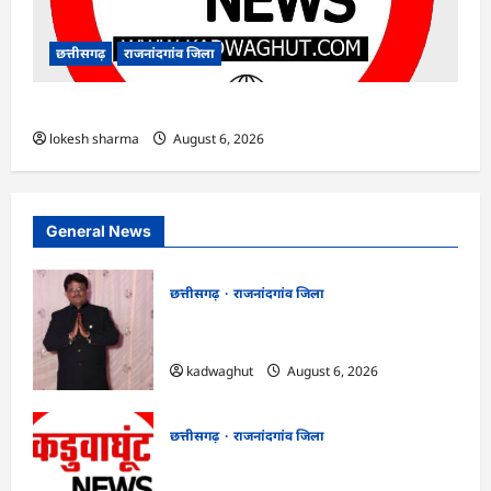
छत्तीसगढ़
राजनांदगांव जिला
राजनांदगांव : ऑटो चालक को लूटने वाले 4 गिरफ्तार…
lokesh sharma
August 6, 2026
General News
छत्तीसगढ़
राजनांदगांव जिला
Rajnandgaon : समाजसेवी, भाजपा नेता एवं
कवि भीखम गांधी का निधन, क्षेत्र में शोक की लहर
kadwaghut
August 6, 2026
छत्तीसगढ़
राजनांदगांव जिला
राजनांदगांव : आयुष पॉलीक्लिनिक परिसर में
हरियाली लाने मेयर ने रोपे पौधे…