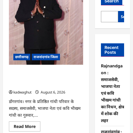
Search
Searc
Recent
Posts
छत्तीसगढ़
राजनांदगांव जिला
Rajnandga
Rajnandgaon : समाजसेवी, भाजपा नेता
on :
एवं कवि भीखम गांधी का निधन, क्षेत्र में शोक
समाजसेवी,
की लहर
भाजपा नेता
kadwaghut
August 6, 2026
एवं कवि
भीखम गांधी
डोंगरगांव। नगर के प्रतिष्ठित गांधी परिवार के
का निधन, क्षेत्र
सदस्य, समाजसेवी, भाजपा नेता एवं कवि भीखम
में शोक की
गांधी का गुरुवार,...
लहर
Read
Read More
more
राजनांदगांव :