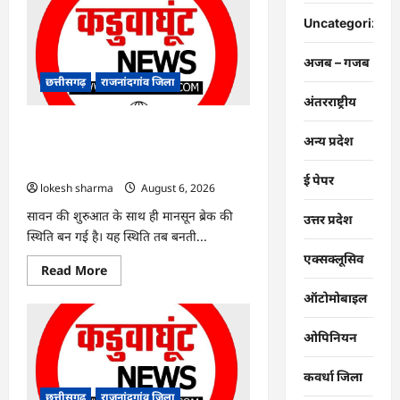
:
युवक
Uncategorized
पर
चाकू
से
अजब – गजब
जानलेवा
हमला,
छत्तीसगढ़
राजनांदगांव जिला
चार
अंतरराष्ट्रीय
आरोपी
गिरफ्तार…
राजनांदगांव : 7 दिन और थमी रहेगी बारिश,
अन्य प्रदेश
नए सिस्टम का इंतजार, तापमान और उमस
बढ़ी…
ई पेपर
lokesh sharma
August 6, 2026
सावन की शुरुआत के साथ ही मानसून ब्रेक की
उत्तर प्रदेश
स्थिति बन गई है। यह स्थिति तब बनती...
एक्सक्लूसिव
Read
Read More
more
about
ऑटोमोबाइल
राजनांदगांव
:
7
ओपिनियन
दिन
और
थमी
कवर्धा जिला
रहेगी
बारिश,
छत्तीसगढ़
राजनांदगांव जिला