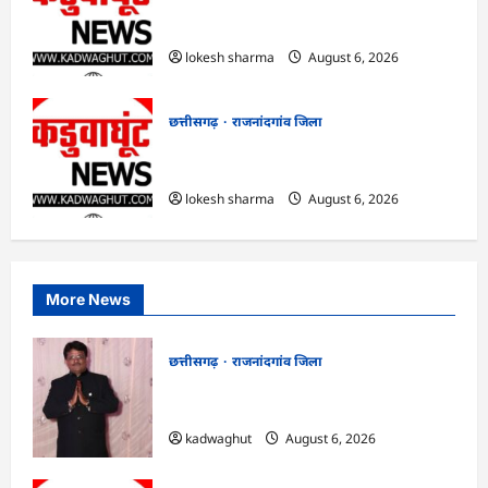
राजनांदगांव : आयुष पॉलीक्लिनिक परिसर में
हरियाली लाने मेयर ने रोपे पौधे…
lokesh sharma
August 6, 2026
छत्तीसगढ़
राजनांदगांव जिला
राजनांदगांव : कुर्सी पर 3 साल से ज्यादा नहीं
टिकेंगे अफसर-कर्मचारी…
lokesh sharma
August 6, 2026
More News
छत्तीसगढ़
राजनांदगांव जिला
Rajnandgaon : समाजसेवी, भाजपा नेता एवं
कवि भीखम गांधी का निधन, क्षेत्र में शोक की लहर
kadwaghut
August 6, 2026