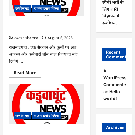
सीधी भर्ती के
हरियाली
लाने
छत्तीसगढ़
राजनांदगांव जिला
लिए जारी
मेयर
ने
विज्ञापन में
रोपे
संशोधन…
पौधे…
राजनांदगांव : कुर्सी पर 3 साल से ज्यादा नहीं
टिकेंगे अफसर-कर्मचारी…
lokesh sharma
August 6, 2026
राजनांदगांव , एक सेक्शन और कुर्सी पर अब
Recent
अफसर और कर्मचारी तीन साल से ज्यादा नहीं
Comments
टिकेंगे।...
A
Read
Read More
more
WordPress
about
Commenter
राजनांदगांव
:
on
Hello
कुर्सी
पर
world!
3
साल
से
ज्यादा
छत्तीसगढ़
राजनांदगांव जिला
नहीं
टिकेंगे
अफसर-
Archives
कर्मचारी…
राजनांदगांव : ऑटो चालक को लूटने वाले 4