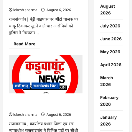
गिरफ्तार…
August
lokesh sharma
August 6, 2026
2026
राजनांदगांव| पेंड्री बाइपास पर ऑटो चालक पर
चाकू टिकाकर लूटने वाले चार आरोपियों को
July 2026
पुलिस ने गिरफ्तार...
June 2026
Read
Read More
more
about
May 2026
राजनांदगांव
:
ऑटो
April 2026
चालक
को
लूटने
March
वाले
4
2026
छत्तीसगढ़
राजनांदगांव जिला
गिरफ्तार…
February
राजनांदगांव : सीधी भर्ती के लिए जारी विज्ञापन
2026
में संशोधन…
lokesh sharma
August 6, 2026
January
राजनांदगांव , कार्यालय प्रधान जिला एवं सत्र
2026
न्यायाधीश राजनांदगांव ने विभिन्न पदों पर सीधी