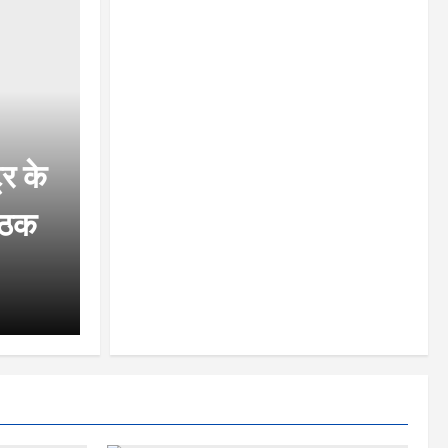
र के
बैठक