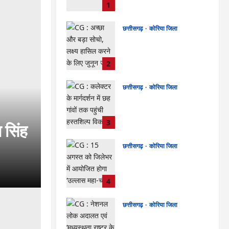
अगस्त को जिले के प्रवास पर
1
kadwaghut
August 8,
2026
छत्तीसगढ़
कोरिया जिला
CG : अच्छा और बड़ा सोचो, लक्ष्य
हासिल करने के लिए जुनून जरूरी :
कलेक्टर …
2
kadwaghut
August 8,
2026
छत्तीसगढ़
कोरिया जिला
CG : कलेक्टर के मार्गदर्शन में छह
गांवों तक पहुंची हस्तशिल्प विकास
योजनाएं …
3
सिंह
kadwaghut
August 8,
2026
छत्तीसगढ़
कोरिया जिला
CG : 15 अगस्त को जिलेभर में
आयोजित होगा ‘उल्लास महा-चौपाल
…
4
kadwaghut
August 8,
2026
छत्तीसगढ़
कोरिया जिला
CG : नेशनल लोक अदालत एवं
‘मध्यस्थता राष्ट्र के लिए‘ 3.0