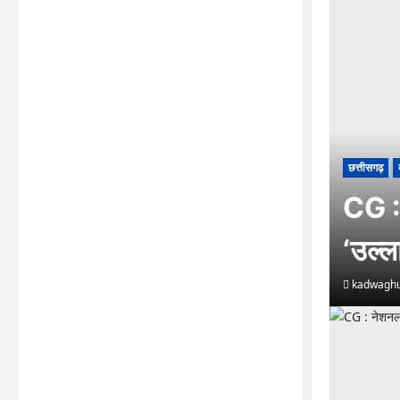
छत्तीसगढ़
CG :
‘उल्
kadwaghu