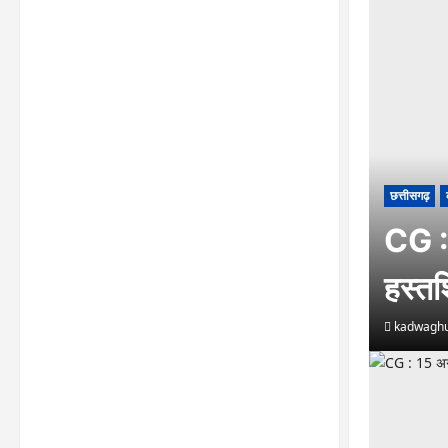
छत्तीसगढ़
CG : क
हस्तश
kadwaghu