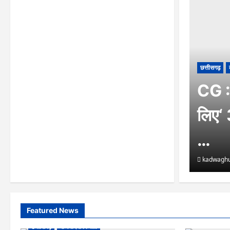
छत्तीसगढ़
CG : 
लिए‘ 
…
kadwaghu
Featured News
छत्तीसगढ़
राजनांदगांव जिला