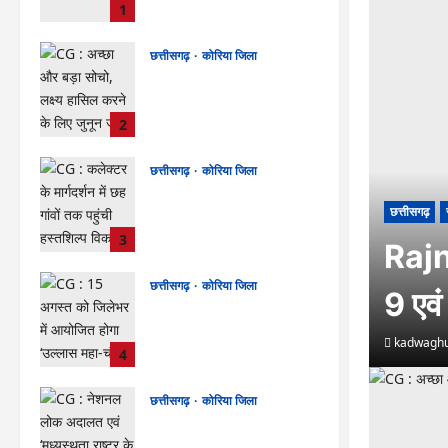
अगस्त को जिले के प्रवास पर
1
kadwaghut
August 8,
2026
छत्तीसगढ़
कोरिया जिला
CG : अच्छा और बड़ा सोचो, लक्ष्य
हासिल करने के लिए जुनून जरूरी :
कलेक्टर …
2
kadwaghut
August 8,
2026
छत्तीसगढ़
कोरिया जिला
CG : कलेक्टर के मार्गदर्शन में छह
छत्तीसगढ़
गांवों तक पहुंची हस्तशिल्प विकास
योजनाएं …
3
Rajn
kadwaghut
August 8,
2026
छत्तीसगढ़
कोरिया जिला
9 एवं
CG : 15 अगस्त को जिलेभर में
आयोजित होगा ‘उल्लास महा-चौपाल
kadwaghu
…
4
kadwaghut
August 8,
2026
छत्तीसगढ़
कोरिया जिला
CG : नेशनल लोक अदालत एवं
‘मध्यस्थता राष्ट्र के लिए‘ 3.0