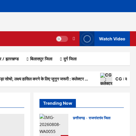
Watch Video
ार / झारखण्ड
बिलासपुर जिला
दुर्ग जिला
ा सोचो, लक्ष्य हासिल करने के लिए जुनून जरूरी : कलेक्टर …
CG : कलेक्टर 
Trending Now
छत्तीसगढ़
राजनांदगांव जिला
Rajnandgaon: विधानसभा
अध्यक्ष डॉ. रमन सिंह 9 एवं 10