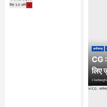
अभियान हेतु न्यायाधीशों की समीक्षा
5
बैठक …
kadwaghut
August 8,
2026
छत्तीसगढ़
CG : 
लिए ज
kadwaghu