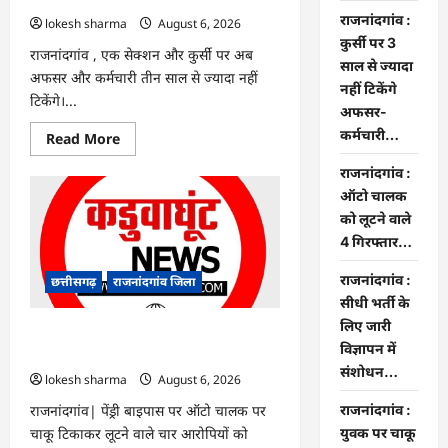
राजनांदगांव :
lokesh sharma
August 6, 2026
कुर्सी पर 3
राजनांदगांव , एक सेक्शन और कुर्सी पर अब
साल से ज्यादा
अफसर और कर्मचारी तीन साल से ज्यादा नहीं
नहीं टिकेंगे
टिकेंगे।...
अफसर-
कर्मचारी…
Read
Read More
more
about
राजनांदगांव :
राजनांदगांव
:
ऑटो चालक
कुर्सी
को लूटने वाले
पर
3
4 गिरफ्तार…
साल
से
ज्यादा
राजनांदगांव :
छत्तीसगढ़
राजनांदगांव जिला
नहीं
सीधी भर्ती के
टिकेंगे
अफसर-
लिए जारी
कर्मचारी…
राजनांदगांव : ऑटो चालक को लूटने वाले 4
विज्ञापन में
गिरफ्तार…
संशोधन…
lokesh sharma
August 6, 2026
राजनांदगांव| पेंड्री बाइपास पर ऑटो चालक पर
राजनांदगांव :
चाकू टिकाकर लूटने वाले चार आरोपियों को
युवक पर चाकू