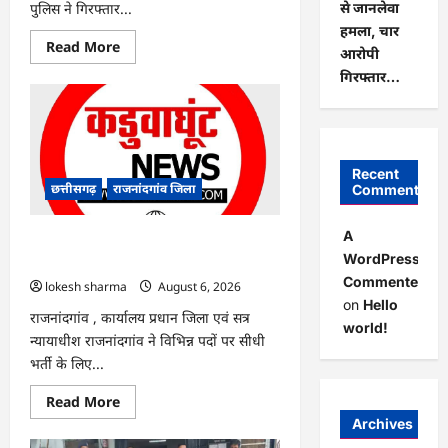
पुलिस ने गिरफ्तार...
से जानलेवा
हमला, चार
Read
Read More
आरोपी
more
about
गिरफ्तार…
राजनांदगांव
:
ऑटो
चालक
को
लूटने
वाले
Recent
4
छत्तीसगढ़
राजनांदगांव जिला
Comments
गिरफ्तार…
A
राजनांदगांव : सीधी भर्ती के लिए जारी विज्ञापन
WordPress
में संशोधन…
Commenter
lokesh sharma
August 6, 2026
on
Hello
राजनांदगांव , कार्यालय प्रधान जिला एवं सत्र
world!
न्यायाधीश राजनांदगांव ने विभिन्न पदों पर सीधी
भर्ती के लिए...
Read
Read More
more
Archives
about
राजनांदगांव