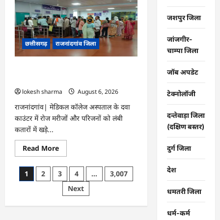
महापौर
ने
फिल्टर
जशपुर जिला
प्लांट
संचालक
से
जांजगीर-
छत्तीसगढ़
राजनांदगांव जिला
कहा-
चाम्पा जिला
व्यवस्था
दुरुस्त
करें…
राजनांदगांव : मेडिकल कॉलेज हॉस्पिटल के दवा
जॉब अपडेट
काउंटर में मरीजों की लंबी कतार लगी…
lokesh sharma
August 6, 2026
टेक्नोलॉजी
राजनांदगांव| मेडिकल कॉलेज अस्पताल के दवा
दन्तेवाड़ा जिला
काउंटर में रोज मरीजों और परिजनों को लंबी
(दक्षिण बस्तर)
कतारों में खड़े...
Read
Read More
दुर्ग जिला
more
about
राजनांदगांव
देश
Posts
1
2
3
4
…
3,007
:
मेडिकल
pagination
Next
कॉलेज
धमतरी जिला
हॉस्पिटल
के
दवा
धर्म-कर्म
काउंटर