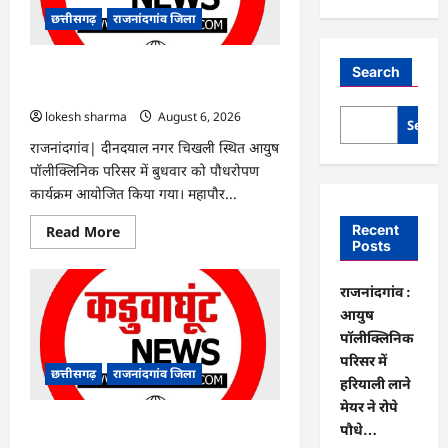
छत्तीसगढ़
राजनांदगांव जिला
राजनांदगांव : आयुष पॉलीक्लिनिक परिसर में
Search
हरियाली लाने मेयर ने रोपे पौधे…
lokesh sharma
August 6, 2026
Searc
राजनांदगांव| दीनदयाल नगर चिखली स्थित आयुष
पॉलीक्लिनिक परिसर में बुधवार को पौधरोपण
कार्यक्रम आयोजित किया गया। महापौर...
Read
Recent
Read More
more
Posts
about
राजनांदगांव
:
राजनांदगांव :
आयुष
पॉलीक्लिनिक
आयुष
परिसर
पॉलीक्लिनिक
में
हरियाली
परिसर में
लाने
छत्तीसगढ़
राजनांदगांव जिला
मेयर
हरियाली लाने
ने
मेयर ने रोपे
रोपे
पौधे…
राजनांदगांव : कुर्सी पर 3 साल से ज्यादा नहीं
पौधे…
टिकेंगे अफसर-कर्मचारी…