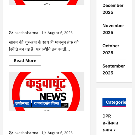
आरोपी
December
गिरफ्तार…
2025
राजनांदगांव : 7 दिन और थमी रहेगी बारिश,
नए सिस्टम का इंतजार, तापमान और उमस
बढ़ी…
November
2025
lokesh sharma
August 6, 2026
सावन की शुरुआत के साथ ही मानसून ब्रेक की
October
स्थिति बन गई है। यह स्थिति तब बनती...
2025
Read
Read More
more
September
about
राजनांदगांव
2025
:
7
दिन
और
थमी
रहेगी
बारिश,
Categories
छत्तीसगढ़
राजनांदगांव जिला
नए
सिस्टम
का
DPR
इंतजार,
राजनांदगांव : किस्त लेकर नहीं बनाया आवास
छत्तीसगढ
तापमान
145 हितग्राहियों से होगी वसूली…
और
समाचार
उमस
lokesh sharma
August 6, 2026