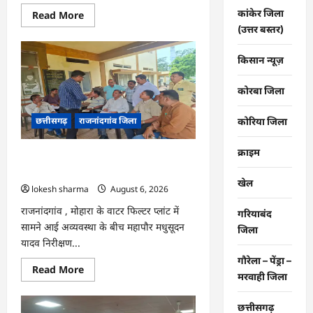
कांकेर जिला
Read
Read More
more
(उत्तर बस्तर)
about
राजनांदगांव
:
किसान न्यूज़
107
करोड़
बकाया,
कोरबा जिला
प्री-
पेड
व्यवस्था
छत्तीसगढ़
राजनांदगांव जिला
कोरिया जिला
में
3
माह
का
क्राइम
राजनांदगांव : महापौर ने फिल्टर प्लांट संचालक
एडवांस
लेगी
से कहा- व्यवस्था दुरुस्त करें…
बिजली
खेल
lokesh sharma
August 6, 2026
कंपनी…
राजनांदगांव , मोहारा के वाटर फिल्टर प्लांट में
गरियाबंद
सामने आई अव्यवस्था के बीच महापौर मधुसूदन
जिला
यादव निरीक्षण...
गौरेला – पेंड्रा –
Read
Read More
मरवाही जिला
more
about
राजनांदगांव
छत्तीसगढ़
: