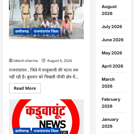
:
सीधी
August
भर्ती
2026
के
लिए
जारी
July 2026
विज्ञापन
छत्तीसगढ़
राजनांदगांव जिला
में
संशोधन…
June 2026
राजनांदगांव : युवक पर चाकू से जानलेवा
May 2026
हमला, चार आरोपी गिरफ्तार…
lokesh sharma
August 6, 2026
April 2026
राजनांदगांव , जिले में चाकूबाजी की घटना थम
नहीं रही है। बुधवार को चिखली चौकी क्षेत्र में...
March
2026
Read
Read More
more
about
February
राजनांदगांव
:
2026
युवक
पर
चाकू
January
से
जानलेवा
2026
हमला,
छत्तीसगढ़
राजनांदगांव जिला
चार