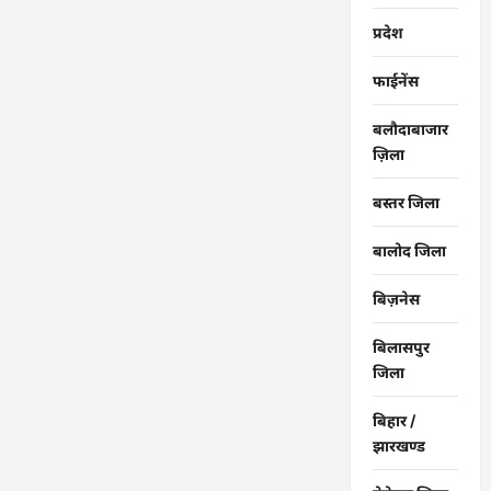
में
मरीजों
प्रदेश
की
लंबी
कतार
फाईनेंस
लगी…
बलौदाबाजार
ज़िला
बस्तर जिला
बालोद जिला
बिज़नेस
बिलासपुर
जिला
बिहार /
झारखण्ड