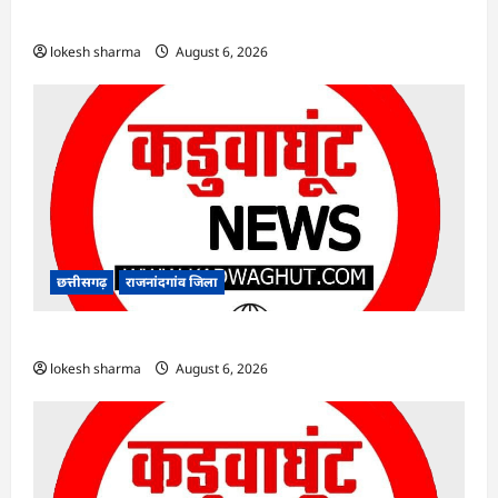
अफसर-कर्मचारी…
lokesh sharma
August 6, 2026
छत्तीसगढ़
राजनांदगांव जिला
राजनांदगांव : ऑटो चालक को लूटने वाले 4 गिरफ्तार…
lokesh sharma
August 6, 2026