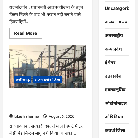
बढ़ी…
राजनांदगांव , प्रधानमंंत्री आवास योजना के तहत
Uncategorized
किस्त मिलने के बाद भी मकान नहीं बनाने वाले
हितग्राहियों...
अजब – गजब
Read
Read More
अंतरराष्ट्रीय
more
about
राजनांदगांव
अन्य प्रदेश
:
किस्त
लेकर
ई पेपर
नहीं
बनाया
आवास
145
उत्तर प्रदेश
छत्तीसगढ़
राजनांदगांव जिला
हितग्राहियों
से
होगी
एक्सक्लूसिव
वसूली…
राजनांदगांव : 107 करोड़ बकाया, प्री-पेड
व्यवस्था में 3 माह का एडवांस लेगी बिजली
ऑटोमोबाइल
कंपनी…
lokesh sharma
August 6, 2026
ओपिनियन
राजनांदगांव , सरकारी दफ्तरों में लगे स्मार्ट मीटर
कवर्धा जिला
में प्री पेड सिस्टम लागू नहीं किया जा सका...