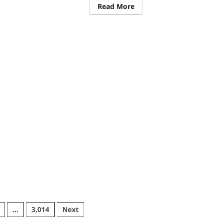
re
Read
Read More
ut
more
about
CG
:
्सव
जल
संरक्षण
से
बदला
जीवन
:
’
धमतरी
यान
के
भोथापारा
ा
में
मर्थन
आजीविका
डबरी
बनी
आर्थिक
स्वावलंबन
का
नया
आधार
…
3,014
Next