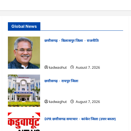
Global News
छत्तीसगढ़
बिलासपुर जिला
राजनीति
CG News: पाटन सीट पर फंसे भूपेश बघेल!
सुप्रीम कोर्ट ने हाईकोर्ट के फैसले में दखल से किया
इनकार
kadwaghut
August 7, 2026
छत्तीसगढ़
रायपुर जिला
CGPSC SI भर्ती रिजल्ट में ‘न्यूज़’, ‘स्पेस रानी’ और
‘हे राम’ जैसे नामों पर बवाल, आयोग ने दी सफाई
kadwaghut
August 7, 2026
DPR छत्तीसगढ समाचार
कांकेर जिला (उत्तर बस्तर)
CG : ग्राम पंचायत भैंसासुर में नवीन आधार केंद्र का