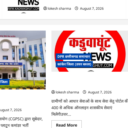
हुआ शुभारंभ
lokesh sharma
August 7, 2026
DPR छत्तीसगढ समाचार
कांकेर जिला (उत्तर बस्तर)
CG : ग्राम पंचायत भैंसासुर में नवीन आधार केंद्र क
र जिला
हुआ शुभारंभ
lokesh sharma
August 7, 2026
 में ‘न्यूज़’, ‘स्पेस रानी’ और
ग्रामीणों को आधार सेवाओं के साथ सेवा सेतु पोर्टल क
 पर बवाल, आयोग ने दी सफाई
400 से अधिक ऑनलाइन शासकीय सेवाएं
ugust 7, 2026
मिलेंगीउत्तर...
योग (CGPSC) द्वारा सूबेदार,
Read
Read More
्लाटून कमांडर भर्ती