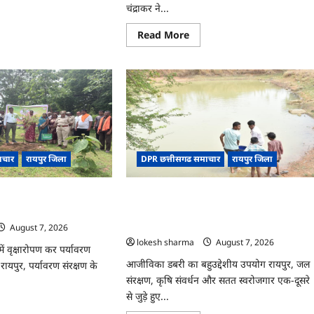
चंद्राकर ने...
ad
re
ut
Read
Read More
more
about
CG
्त
:
गेंदे
े
की
खेती
ादी
से
कुमारी
चंद्राकर
षरता
ने
बढ़ाई
लास
ाचार
रायपुर जिला
DPR छत्तीसगढ समाचार
रायपुर जिला
अपनी
आमदनी
‘एक पेड़ माँ के नाम’ अभियान
CG : जल संरक्षण से बदला जीवन : धमतरी के
या
गा
भोथापारा में आजीविका डबरी बनी आर्थिक
स्वावलंबन का नया आधार
August 7, 2026
lokesh sharma
August 7, 2026
ं वृक्षारोपण कर पर्यावरण
आजीविका डबरी का बहुउद्देशीय उपयोग रायपुर, जल
रायपुर, पर्यावरण संरक्षण के
संरक्षण, कृषि संवर्धन और सतत स्वरोजगार एक-दूसरे
से जुड़े हुए...
ad