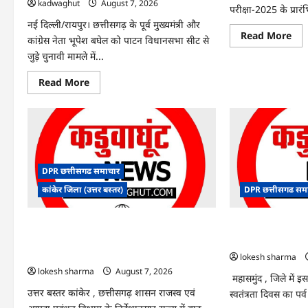
kadwaghut
August 7, 2026
परीक्षा-2025 के प्रारं
नई दिल्ली/रायपुर। छत्तीसगढ़ के पूर्व मुख्यमंत्री और
Re
Read More
कांग्रेस नेता भूपेश बघेल को पाटन विधानसभा सीट से
mo
abo
जुड़े चुनावी मामले में...
CG
SI
Read
Read More
भर्ती
more
रिजल
about
में
CG
‘न्यूज
News:
‘स्पे
पाटन
रानी
सीट
और
पर
‘हे
फंसे
राम’
भूपेश
जैसे
DPR छत्तीसगढ समाचार
बघेल!
नामो
सुप्रीम
पर
कांकेर जिला (उत्तर बस्तर)
DPR छत्तीसगढ सम
कोर्ट
बवा
ने
आय
हाईकोर्ट
ने
CG : आपदा प्रबंधन संबंधी राज्य स्तरीय मॉक
CG : 15 अगस्त को ज
के
दी
फैसले
सफा
एक्सरसाइज का वीडियो कान्फ्रेंसिंग के जरिए
साक्षरता के उल्लास क
में
कार्यशाला आयोजित
दखल
lokesh sharma
से
lokesh sharma
August 7, 2026
किया
महासमुंद , जिले में 
इनकार
उत्तर बस्तर कांकेर , छत्तीसगढ़ शासन राजस्व एवं
स्वतंत्रता दिवस का पर्