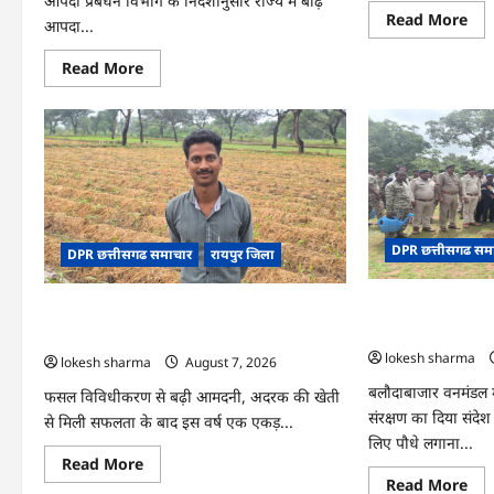
आपदा प्रबंधन विभाग के निर्देशानुसार राज्य में बाढ़
Re
Read More
आपदा...
mo
abo
CG
Read
Read More
:
more
15
about
अगस
CG
को
:
जिल
आपदा
में
प्रबंधन
आज
संबंधी
का
राज्य
जश्न
स्तरीय
साक्
मॉक
के
एक्सरसाइज
उल्
DPR छत्तीसगढ सम
का
DPR छत्तीसगढ समाचार
रायपुर जिला
के
वीडियो
रूप
कान्फ्रेंसिंग
में
के
CG : वन महोत्सव में 
मना
CG : धान के साथ अदरक की खेती ने बदली किसान
जरिए
जाए
कार्यशाला
को मिला जनसमर्थन
की तकदीर, पौन एकड़ से कमाया लाखों का मुनाफा
आयोजित
lokesh sharma
lokesh sharma
August 7, 2026
बलौदाबाजार वनमंडल मे
फसल विविधीकरण से बढ़ी आमदनी, अदरक की खेती
संरक्षण का दिया संदेश 
से मिली सफलता के बाद इस वर्ष एक एकड़...
लिए पौधे लगाना...
Read
Read More
more
Re
Read More
about