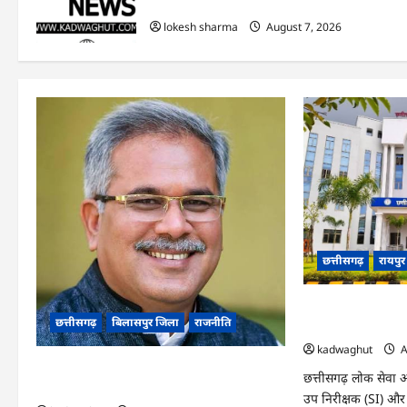
हुआ शुभारंभ
lokesh sharma
August 7, 2026
छत्तीसगढ़
रायपु
CGPSC SI भर्ती रिजल्ट
छत्तीसगढ़
बिलासपुर जिला
राजनीति
‘हे राम’ जैसे नामों
kadwaghut
A
CG News: पाटन सीट पर फंसे भूपेश बघेल! सुप्रीम
छत्तीसगढ़ लोक सेवा आ
कोर्ट ने हाईकोर्ट के फैसले में दखल से किया इनकार
उप निरीक्षक (SI) और प