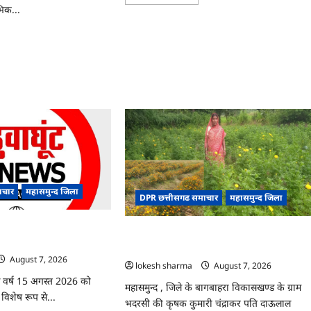
more
भिक...
about
CG
:
ad
ग्राम
re
पंचायत
ut
भैंसासुर
PSC
में
नवीन
आधार
्ट
केंद्र
का
़’,
हुआ
स
शुभारंभ
’
ं
ाचार
महासमुन्द जिला
DPR छत्तीसगढ समाचार
महासमुन्द जिला
ल,
ोग
िले में आजादी का जश्न
CG : गेंदे की खेती से कुमारी चंद्राकर ने बढ़ाई अपन
ई
े रूप में मनाया जाएगा
आमदनी
August 7, 2026
lokesh sharma
August 7, 2026
इस वर्ष 15 अगस्त 2026 को
महासमुन्द , जिले के बागबाहरा विकासखण्ड के ग्राम
व विशेष रूप से...
भदरसी की कृषक कुमारी चंद्राकर पति दाऊलाल