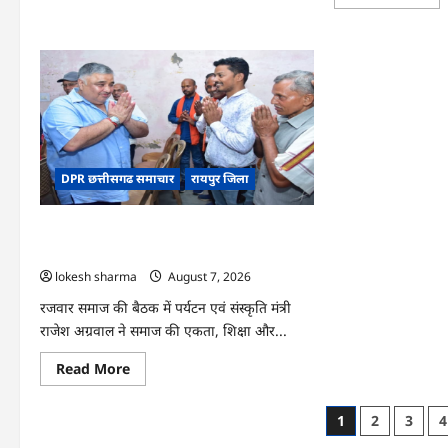
mo
CG
abo
:
CG
धान
:
के
वन
साथ
महोत
अदरक
में
की
‘एक
खेती
पेड़
ने
माँ
बदली
के
किसान
नाम
की
अभि
DPR छत्तीसगढ समाचार
रायपुर जिला
तकदीर,
को
पौन
मिल
एकड़
जनस
से
CG : समाज की एकजुटता सामाजिक विकास की
कमाया
लाखों
सबसे बड़ी शक्ति : राजेश अग्रवाल
का
lokesh sharma
August 7, 2026
मुनाफा
रजवार समाज की बैठक में पर्यटन एवं संस्कृति मंत्री
राजेश अग्रवाल ने समाज की एकता, शिक्षा और...
Read
Read More
more
about
CG
Posts
1
2
3
4
:
समाज