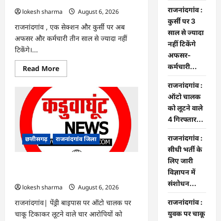
राजनांदगांव :
lokesh sharma
August 6, 2026
कुर्सी पर 3
राजनांदगांव , एक सेक्शन और कुर्सी पर अब
साल से ज्यादा
अफसर और कर्मचारी तीन साल से ज्यादा नहीं
नहीं टिकेंगे
टिकेंगे।...
अफसर-
कर्मचारी…
Read
Read More
more
about
राजनांदगांव :
राजनांदगांव
:
ऑटो चालक
कुर्सी
को लूटने वाले
पर
3
4 गिरफ्तार…
साल
से
ज्यादा
राजनांदगांव :
छत्तीसगढ़
राजनांदगांव जिला
नहीं
सीधी भर्ती के
टिकेंगे
अफसर-
लिए जारी
कर्मचारी…
राजनांदगांव : ऑटो चालक को लूटने वाले 4
विज्ञापन में
गिरफ्तार…
संशोधन…
lokesh sharma
August 6, 2026
राजनांदगांव| पेंड्री बाइपास पर ऑटो चालक पर
राजनांदगांव :
चाकू टिकाकर लूटने वाले चार आरोपियों को
युवक पर चाकू