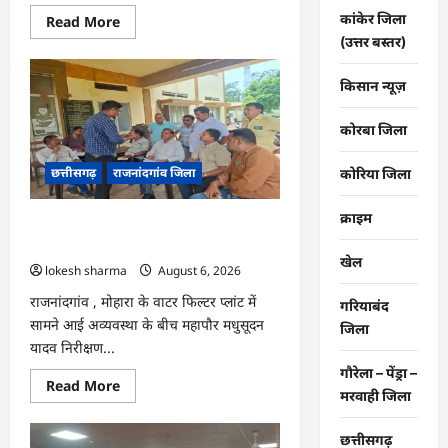
कांकेर जिला
Read
Read More
more
(उत्तर बस्तर)
about
राजनांदगांव
:
किसान न्यूज़
107
करोड़
बकाया,
कोरबा जिला
प्री-
पेड
व्यवस्था
छत्तीसगढ़
राजनांदगांव जिला
कोरिया जिला
में
3
माह
का
क्राइम
राजनांदगांव : महापौर ने फिल्टर प्लांट संचालक
एडवांस
लेगी
से कहा- व्यवस्था दुरुस्त करें…
बिजली
खेल
lokesh sharma
August 6, 2026
कंपनी…
राजनांदगांव , मोहारा के वाटर फिल्टर प्लांट में
गरियाबंद
सामने आई अव्यवस्था के बीच महापौर मधुसूदन
जिला
यादव निरीक्षण...
गौरेला – पेंड्रा –
Read
Read More
मरवाही जिला
more
about
राजनांदगांव
छत्तीसगढ़
: