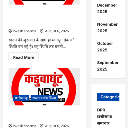
आरोपी
December
गिरफ्तार…
2025
राजनांदगांव : 7 दिन और थमी रहेगी बारिश,
नए सिस्टम का इंतजार, तापमान और उमस
बढ़ी…
November
2025
lokesh sharma
August 6, 2026
सावन की शुरुआत के साथ ही मानसून ब्रेक की
October
स्थिति बन गई है। यह स्थिति तब बनती...
2025
Read
Read More
more
September
about
राजनांदगांव
2025
:
7
दिन
और
थमी
रहेगी
बारिश,
Categories
छत्तीसगढ़
राजनांदगांव जिला
नए
सिस्टम
का
DPR
इंतजार,
राजनांदगांव : किस्त लेकर नहीं बनाया आवास
छत्तीसगढ
तापमान
145 हितग्राहियों से होगी वसूली…
और
समाचार
उमस
lokesh sharma
August 6, 2026