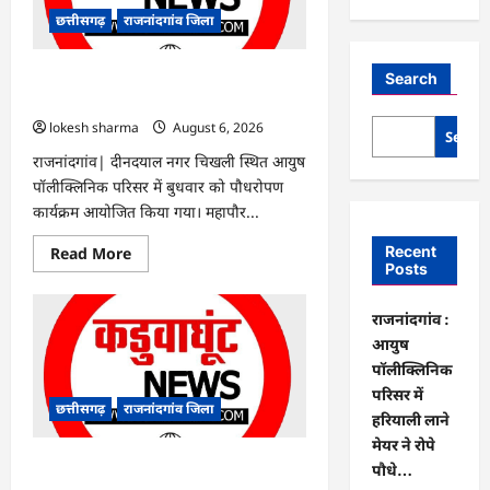
छत्तीसगढ़
राजनांदगांव जिला
राजनांदगांव : आयुष पॉलीक्लिनिक परिसर में
Search
हरियाली लाने मेयर ने रोपे पौधे…
lokesh sharma
August 6, 2026
Searc
राजनांदगांव| दीनदयाल नगर चिखली स्थित आयुष
पॉलीक्लिनिक परिसर में बुधवार को पौधरोपण
कार्यक्रम आयोजित किया गया। महापौर...
Read
Recent
Read More
more
Posts
about
राजनांदगांव
:
राजनांदगांव :
आयुष
पॉलीक्लिनिक
आयुष
परिसर
पॉलीक्लिनिक
में
हरियाली
परिसर में
लाने
छत्तीसगढ़
राजनांदगांव जिला
मेयर
हरियाली लाने
ने
मेयर ने रोपे
रोपे
पौधे…
राजनांदगांव : कुर्सी पर 3 साल से ज्यादा नहीं
पौधे…
टिकेंगे अफसर-कर्मचारी…