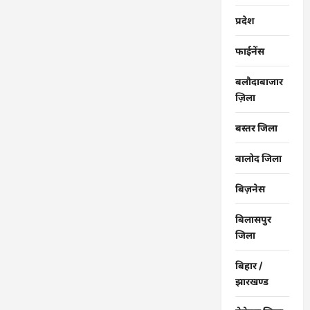
में
मरीजों
प्रदेश
की
लंबी
कतार
फाईनेंस
लगी…
बलौदाबाजार
ज़िला
बस्तर जिला
बालोद जिला
बिज़नेस
बिलासपुर
जिला
बिहार /
झारखण्ड