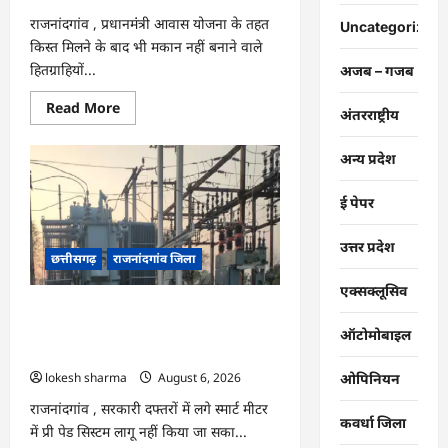
बढ़ी…
राजनांदगांव , प्रधानमंंत्री आवास योजना के तहत
Uncategorized
किस्त मिलने के बाद भी मकान नहीं बनाने वाले
हितग्राहियों...
अजब – गजब
Read
Read More
अंतरराष्ट्रीय
more
about
राजनांदगांव
अन्य प्रदेश
:
किस्त
लेकर
ई पेपर
नहीं
बनाया
आवास
145
उत्तर प्रदेश
छत्तीसगढ़
राजनांदगांव जिला
हितग्राहियों
से
होगी
एक्सक्लूसिव
वसूली…
राजनांदगांव : 107 करोड़ बकाया, प्री-पेड
व्यवस्था में 3 माह का एडवांस लेगी बिजली
ऑटोमोबाइल
कंपनी…
lokesh sharma
August 6, 2026
ओपिनियन
राजनांदगांव , सरकारी दफ्तरों में लगे स्मार्ट मीटर
कवर्धा जिला
में प्री पेड सिस्टम लागू नहीं किया जा सका...