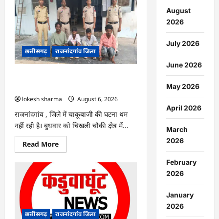
:
सीधी
August
भर्ती
2026
के
लिए
जारी
July 2026
विज्ञापन
छत्तीसगढ़
राजनांदगांव जिला
में
संशोधन…
June 2026
राजनांदगांव : युवक पर चाकू से जानलेवा
May 2026
हमला, चार आरोपी गिरफ्तार…
lokesh sharma
August 6, 2026
April 2026
राजनांदगांव , जिले में चाकूबाजी की घटना थम
नहीं रही है। बुधवार को चिखली चौकी क्षेत्र में...
March
2026
Read
Read More
more
about
February
राजनांदगांव
:
2026
युवक
पर
चाकू
January
से
जानलेवा
2026
हमला,
छत्तीसगढ़
राजनांदगांव जिला
चार