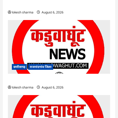
अफसर-कर्मचारी…
lokesh sharma
August 6, 2026
छत्तीसगढ़
राजनांदगांव जिला
राजनांदगांव : ऑटो चालक को लूटने वाले 4 गिरफ्तार…
lokesh sharma
August 6, 2026