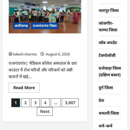
महापौर
ने
फिल्टर
जशपुर जिला
प्लांट
संचालक
से
जांजगीर-
छत्तीसगढ़
राजनांदगांव जिला
कहा-
चाम्पा जिला
व्यवस्था
दुरुस्त
करें…
राजनांदगांव : मेडिकल कॉलेज हॉस्पिटल के दवा
जॉब अपडेट
काउंटर में मरीजों की लंबी कतार लगी…
lokesh sharma
August 6, 2026
टेक्नोलॉजी
राजनांदगांव| मेडिकल कॉलेज अस्पताल के दवा
दन्तेवाड़ा जिला
काउंटर में रोज मरीजों और परिजनों को लंबी
(दक्षिण बस्तर)
कतारों में खड़े...
Read
Read More
दुर्ग जिला
more
about
राजनांदगांव
देश
Posts
1
2
3
4
…
3,007
:
मेडिकल
pagination
Next
कॉलेज
धमतरी जिला
हॉस्पिटल
के
दवा
धर्म-कर्म
काउंटर