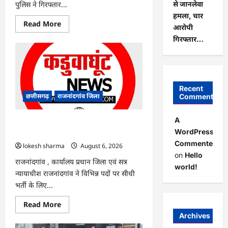
पुलिस ने गिरफ्तार...
से जानलेवा
हमला, चार
Read
Read More
आरोपी
more
about
गिरफ्तार…
राजनांदगांव
:
ऑटो
चालक
को
लूटने
वाले
Recent
4
छत्तीसगढ़
राजनांदगांव जिला
Comments
गिरफ्तार…
A
राजनांदगांव : सीधी भर्ती के लिए जारी विज्ञापन
WordPress
में संशोधन…
Commenter
lokesh sharma
August 6, 2026
on
Hello
राजनांदगांव , कार्यालय प्रधान जिला एवं सत्र
world!
न्यायाधीश राजनांदगांव ने विभिन्न पदों पर सीधी
भर्ती के लिए...
Read
Read More
more
Archives
about
राजनांदगांव