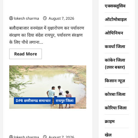
की
CG : वन महोत्सव में ‘एक पेड़ माँ के नाम’
तकदीर,
एक्सक्लूसिव
पौन
अभियान को मिला जनसमर्थन
एकड़
lokesh sharma
August 7, 2026
से
ऑटोमोबाइल
कमाया
लाखों
बलौदाबाजार वनमंडल में वृक्षारोपण कर पर्यावरण
का
ओपिनियन
संरक्षण का दिया संदेश रायपुर, पर्यावरण संरक्षण
मुनाफा
के लिए पौधे लगाना...
कवर्धा जिला
Read
Read More
more
कांकेर जिला
about
CG
(उत्तर बस्तर)
:
वन
महोत्सव
किसान न्यूज़
में
‘एक
पेड़
कोरबा जिला
माँ
DPR छत्तीसगढ समाचार
रायपुर जिला
के
नाम’
कोरिया जिला
अभियान
को
CG : जल संरक्षण से बदला जीवन : धमतरी के
मिला
क्राइम
जनसमर्थन
भोथापारा में आजीविका डबरी बनी आर्थिक
स्वावलंबन का नया आधार
खेल
lokesh sharma
August 7, 2026