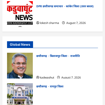
DPR छत्तीसगढ समाचार
कांकेर जिला (उत्तर बस्तर)
CG : ग्राम पंचायत भैंसासुर में नवीन आधार केंद्र
का हुआ शुभारंभ
lokesh sharma
August 7, 2026
Global News
छत्तीसगढ़
बिलासपुर जिला
राजनीति
CG News: पाटन सीट पर फंसे भूपेश बघेल!
सुप्रीम कोर्ट ने हाईकोर्ट के फैसले में दखल से किया
इनकार
kadwaghut
August 7, 2026
छत्तीसगढ़
रायपुर जिला
CGPSC SI भर्ती रिजल्ट में ‘न्यूज़’, ‘स्पेस रानी’
और ‘हे राम’ जैसे नामों पर बवाल, आयोग ने दी
सफाई