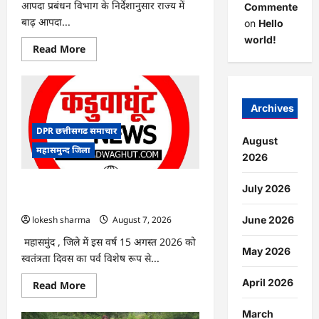
आपदा प्रबंधन विभाग के निर्देशानुसार राज्य में
Commenter
बाढ़ आपदा...
on
Hello
world!
Read
Read More
more
about
CG
:
आपदा
प्रबंधन
Archives
संबंधी
राज्य
DPR छत्तीसगढ समाचार
स्तरीय
August
मॉक
महासमुन्द जिला
एक्सरसाइज
2026
का
वीडियो
कान्फ्रेंसिंग
CG : 15 अगस्त को जिले में आजादी का जश्न
July 2026
के
साक्षरता के उल्लास के रूप में मनाया जाएगा
जरिए
कार्यशाला
lokesh sharma
August 7, 2026
June 2026
आयोजित
महासमुंद , जिले में इस वर्ष 15 अगस्त 2026 को
May 2026
स्वतंत्रता दिवस का पर्व विशेष रूप से...
April 2026
Read
Read More
more
about
CG
March