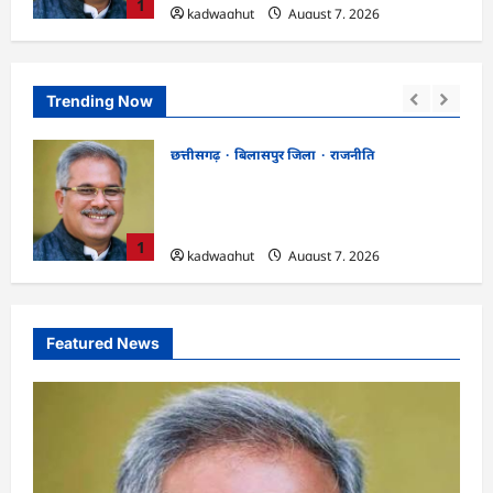
1
kadwaghut
August 7, 2026
Trending Now
छत्तीसगढ़
रायपुर जिला
!
CGPSC SI भर्ती रिजल्ट में ‘न्यूज़’, ‘स्पेस रानी’
 किया
और ‘हे राम’ जैसे नामों पर बवाल, आयोग ने दी
सफाई
2
kadwaghut
August 7, 2026
Featured News