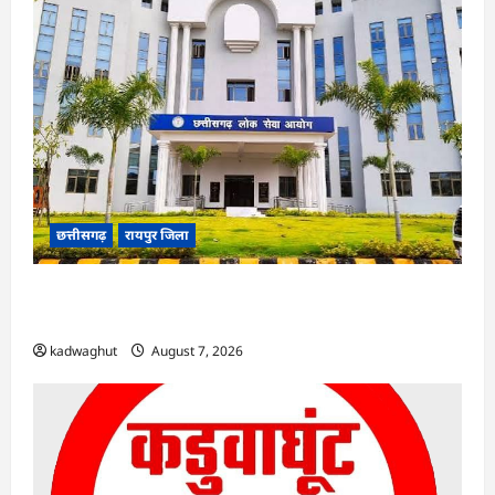
छत्तीसगढ़
रायपुर जिला
CGPSC SI भर्ती रिजल्ट में ‘न्यूज़’, ‘स्पेस रानी’ और ‘हे
राम’ जैसे नामों पर बवाल, आयोग ने दी सफाई
kadwaghut
August 7, 2026