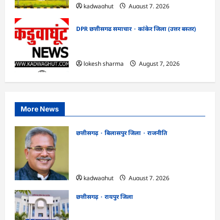
kadwaghut
August 7, 2026
DPR छत्तीसगढ समाचार
कांकेर जिला (उत्तर बस्तर)
CG : ग्राम पंचायत भैंसासुर में नवीन आधार केंद्र
का हुआ शुभारंभ
lokesh sharma
August 7, 2026
More News
छत्तीसगढ़
बिलासपुर जिला
राजनीति
CG News: पाटन सीट पर फंसे भूपेश बघेल!
सुप्रीम कोर्ट ने हाईकोर्ट के फैसले में दखल से किया
इनकार
kadwaghut
August 7, 2026
छत्तीसगढ़
रायपुर जिला
CGPSC SI भर्ती रिजल्ट में ‘न्यूज़’, ‘स्पेस रानी’
और ‘हे राम’ जैसे नामों पर बवाल, आयोग ने दी