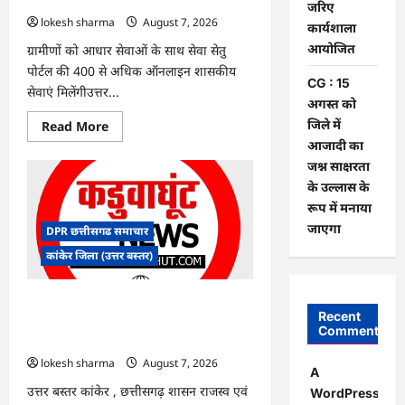
पर
जरिए
बवाल,
lokesh sharma
August 7, 2026
कार्यशाला
आयोग
ने
आयोजित
ग्रामीणों को आधार सेवाओं के साथ सेवा सेतु
दी
सफाई
पोर्टल की 400 से अधिक ऑनलाइन शासकीय
CG : 15
सेवाएं मिलेंगीउत्तर...
अगस्त को
जिले में
Read
Read More
more
आजादी का
about
CG
जश्न साक्षरता
:
के उल्लास के
ग्राम
पंचायत
रूप में मनाया
भैंसासुर
में
जाएगा
DPR छत्तीसगढ समाचार
नवीन
आधार
कांकेर जिला (उत्तर बस्तर)
केंद्र
का
हुआ
शुभारंभ
CG : आपदा प्रबंधन संबंधी राज्य स्तरीय मॉक
Recent
एक्सरसाइज का वीडियो कान्फ्रेंसिंग के जरिए
Comments
कार्यशाला आयोजित
lokesh sharma
August 7, 2026
A
उत्तर बस्तर कांकेर , छत्तीसगढ़ शासन राजस्व एवं
WordPress