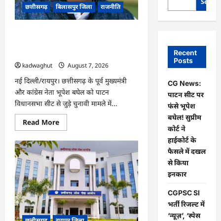
Searc
छत्तीसगढ़
बिलासपुर जिला
राजनीति
CG News: पाटन सीट पर फंसे भूपेश बघेल!
सुप्रीम कोर्ट ने हाईकोर्ट के फैसले में दखल से
Recent
किया इनकार
Posts
kadwaghut
August 7, 2026
नई दिल्ली/रायपुर। छत्तीसगढ़ के पूर्व मुख्यमंत्री
CG News:
और कांग्रेस नेता भूपेश बघेल को पाटन
पाटन सीट पर
विधानसभा सीट से जुड़े चुनावी मामले में...
फंसे भूपेश
बघेल! सुप्रीम
Read
Read More
more
कोर्ट ने
about
हाईकोर्ट के
CG
News:
फैसले में दखल
पाटन
सीट
से किया
पर
इनकार
फंसे
भूपेश
बघेल!
CGPSC SI
सुप्रीम
कोर्ट
भर्ती रिजल्ट में
ने
‘न्यूज़’, ‘स्पेस
हाईकोर्ट
छत्तीसगढ़
रायपुर जिला