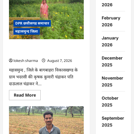
:
2026
15
अगस्त
को
February
जिले
में
DPR छत्तीसगढ समाचार
2026
आजादी
महासमुन्द जिला
का
जश्न
January
साक्षरता
के
2026
CG : गेंदे की खेती से कुमारी चंद्राकर ने बढ़ाई
उल्लास
के
अपनी आमदनी
रूप
December
lokesh sharma
August 7, 2026
में
मनाया
2025
जाएगा
महासमुन्द , जिले के बागबाहरा विकासखण्ड के
ग्राम भदरसी की कृषक कुमारी चंद्राकर पति
November
दाऊलाल चंद्राकर ने...
2025
Read
Read More
October
more
about
2025
CG
:
गेंदे
September
की
खेती
2025
से
कुमारी