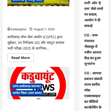
के
रानी’ और ‘हे
फैसले
राम’ जैसे नामों
में
दखल
CGPSC SI भर्ती रिजल्ट में ‘न्यूज़’, ‘स्पेस रानी’
पर बवाल,
से
और ‘हे राम’ जैसे नामों पर बवाल, आयोग ने दी
किया
आयोग ने दी
इनकार
सफाई
सफाई
kadwaghut
August 7, 2026
CG : ग्राम
छत्तीसगढ़ लोक सेवा आयोग (CGPSC) द्वारा
पंचायत
सूबेदार, उप निरीक्षक (SI) और प्लाटून कमांडर
भैंसासुर में
भर्ती परीक्षा-2025 के प्रारंभिक...
नवीन आधार
Read
Read More
केंद्र का हुआ
more
शुभारंभ
about
CGPSC
SI
CG : आपदा
भर्ती
रिजल्ट
प्रबंधन संबंधी
में
राज्य स्तरीय
‘न्यूज़’,
DPR छत्तीसगढ समाचार
‘स्पेस
मॉक
रानी’
कांकेर जिला (उत्तर बस्तर)
और
एक्सरसाइज
‘हे
का वीडियो
राम’
जैसे
CG : ग्राम पंचायत भैंसासुर में नवीन आधार केंद्र
कान्फ्रेंसिंग के
नामों
का हुआ शुभारंभ