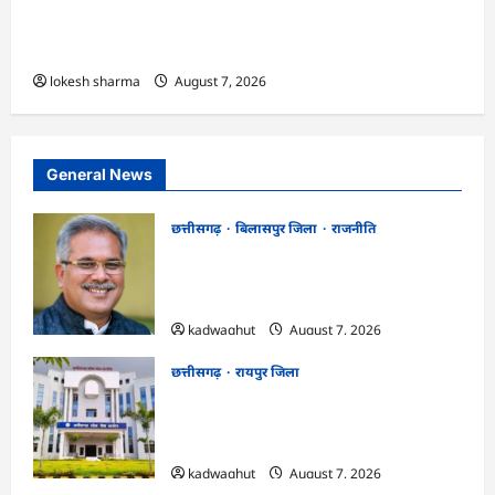
एक्सरसाइज का वीडियो कान्फ्रेंसिंग के जरिए कार्यशाला
आयोजित
lokesh sharma
August 7, 2026
General News
छत्तीसगढ़
बिलासपुर जिला
राजनीति
CG News: पाटन सीट पर फंसे भूपेश बघेल!
सुप्रीम कोर्ट ने हाईकोर्ट के फैसले में दखल से किया
इनकार
kadwaghut
August 7, 2026
छत्तीसगढ़
रायपुर जिला
CGPSC SI भर्ती रिजल्ट में ‘न्यूज़’, ‘स्पेस रानी’
और ‘हे राम’ जैसे नामों पर बवाल, आयोग ने दी
सफाई
kadwaghut
August 7, 2026