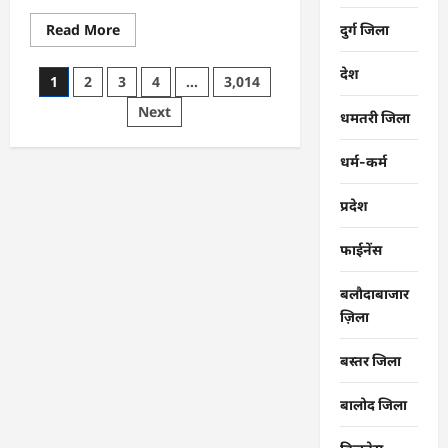
Read
Read More
दुर्ग जिला
more
about
CG
देश
Posts
1
2
3
4
…
3,014
:
समाज
pagination
Next
की
धमतरी जिला
एकजुटता
सामाजिक
विकास
धर्म-कर्म
की
सबसे
बड़ी
प्रदेश
शक्ति
:
राजेश
फाईनेंस
अग्रवाल
बलौदाबाजार
ज़िला
बस्तर जिला
बालोद जिला