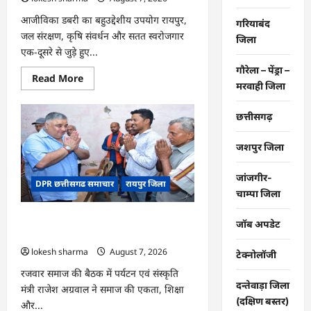
आजीविका डबरी का बहुउद्देशीय उपयोग रायपुर,
गरियाबंद
जल संरक्षण, कृषि संवर्धन और सतत स्वरोजगार
जिला
एक-दूसरे से जुड़े हुए...
गौरेला – पेंड्रा –
Read
Read More
मरवाही जिला
more
about
CG
:
छत्तीसगढ़
जल
संरक्षण
से
जशपुर जिला
बदला
जीवन
:
जांजगीर-
DPR छत्तीसगढ समाचार
रायपुर जिला
धमतरी
चाम्पा जिला
के
भोथापारा
में
CG : समाज की एकजुटता सामाजिक विकास
आजीविका
जॉब अपडेट
डबरी
की सबसे बड़ी शक्ति : राजेश अग्रवाल
बनी
lokesh sharma
August 7, 2026
आर्थिक
टेक्नोलॉजी
स्वावलंबन
का
रजवार समाज की बैठक में पर्यटन एवं संस्कृति
नया
दन्तेवाड़ा जिला
मंत्री राजेश अग्रवाल ने समाज की एकता, शिक्षा
आधार
(दक्षिण बस्तर)
और...