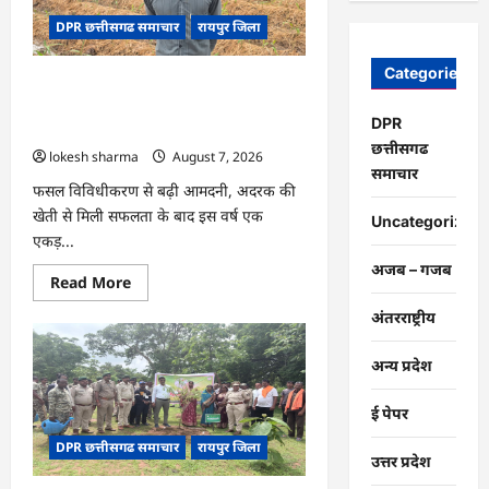
चंद्राकर
ने
DPR छत्तीसगढ समाचार
रायपुर जिला
बढ़ाई
अपनी
आमदनी
Categories
CG : धान के साथ अदरक की खेती ने बदली
किसान की तकदीर, पौन एकड़ से कमाया लाखों
DPR
का मुनाफा
छत्तीसगढ
lokesh sharma
August 7, 2026
समाचार
फसल विविधीकरण से बढ़ी आमदनी, अदरक की
खेती से मिली सफलता के बाद इस वर्ष एक
Uncategorized
एकड़...
अजब – गजब
Read
Read More
more
about
अंतरराष्ट्रीय
CG
:
धान
अन्य प्रदेश
के
साथ
अदरक
ई पेपर
की
खेती
DPR छत्तीसगढ समाचार
रायपुर जिला
ने
उत्तर प्रदेश
बदली
किसान