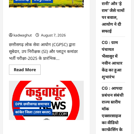
के
रानी’ और ‘हे
फैसले
राम’ जैसे नामों
में
दखल
CGPSC SI भर्ती रिजल्ट में ‘न्यूज़’, ‘स्पेस रानी’
पर बवाल,
से
और ‘हे राम’ जैसे नामों पर बवाल, आयोग ने दी
किया
आयोग ने दी
इनकार
सफाई
सफाई
kadwaghut
August 7, 2026
CG : ग्राम
छत्तीसगढ़ लोक सेवा आयोग (CGPSC) द्वारा
पंचायत
सूबेदार, उप निरीक्षक (SI) और प्लाटून कमांडर
भैंसासुर में
भर्ती परीक्षा-2025 के प्रारंभिक...
नवीन आधार
Read
Read More
केंद्र का हुआ
more
शुभारंभ
about
CGPSC
SI
CG : आपदा
भर्ती
रिजल्ट
प्रबंधन संबंधी
में
राज्य स्तरीय
‘न्यूज़’,
DPR छत्तीसगढ समाचार
‘स्पेस
मॉक
रानी’
कांकेर जिला (उत्तर बस्तर)
और
एक्सरसाइज
‘हे
का वीडियो
राम’
जैसे
CG : ग्राम पंचायत भैंसासुर में नवीन आधार केंद्र
कान्फ्रेंसिंग के
नामों
का हुआ शुभारंभ