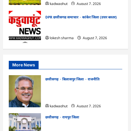
kadwaghut
August 7, 2026
DPR छत्तीसगढ समाचार
कांकेर जिला (उत्तर बस्तर)
CG : ग्राम पंचायत भैंसासुर में नवीन आधार केंद्र
का हुआ शुभारंभ
lokesh sharma
August 7, 2026
More News
छत्तीसगढ़
बिलासपुर जिला
राजनीति
CG News: पाटन सीट पर फंसे भूपेश बघेल!
सुप्रीम कोर्ट ने हाईकोर्ट के फैसले में दखल से किया
इनकार
kadwaghut
August 7, 2026
छत्तीसगढ़
रायपुर जिला
CGPSC SI भर्ती रिजल्ट में ‘न्यूज़’, ‘स्पेस रानी’
और ‘हे राम’ जैसे नामों पर बवाल, आयोग ने दी