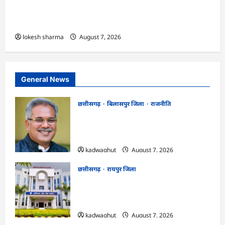
एक्सरसाइज का वीडियो कान्फ्रेंसिंग के जरिए कार्यशाला
आयोजित
lokesh sharma
August 7, 2026
General News
छत्तीसगढ़
बिलासपुर जिला
राजनीति
CG News: पाटन सीट पर फंसे भूपेश बघेल!
सुप्रीम कोर्ट ने हाईकोर्ट के फैसले में दखल से किया
इनकार
kadwaghut
August 7, 2026
छत्तीसगढ़
रायपुर जिला
CGPSC SI भर्ती रिजल्ट में ‘न्यूज़’, ‘स्पेस रानी’
और ‘हे राम’ जैसे नामों पर बवाल, आयोग ने दी
सफाई
kadwaghut
August 7, 2026