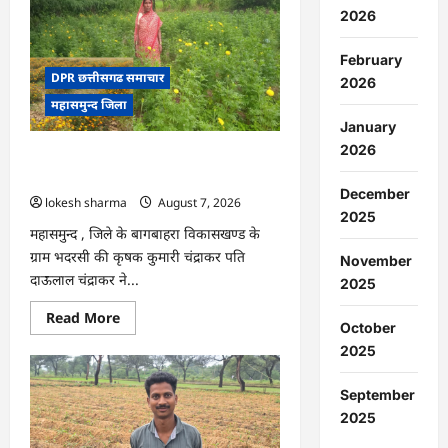
:
2026
15
अगस्त
को
February
जिले
में
DPR छत्तीसगढ समाचार
2026
आजादी
महासमुन्द जिला
का
जश्न
January
साक्षरता
के
2026
CG : गेंदे की खेती से कुमारी चंद्राकर ने बढ़ाई
उल्लास
के
अपनी आमदनी
रूप
December
lokesh sharma
August 7, 2026
में
मनाया
2025
जाएगा
महासमुन्द , जिले के बागबाहरा विकासखण्ड के
ग्राम भदरसी की कृषक कुमारी चंद्राकर पति
November
दाऊलाल चंद्राकर ने...
2025
Read
Read More
October
more
about
2025
CG
:
गेंदे
September
की
खेती
2025
से
कुमारी