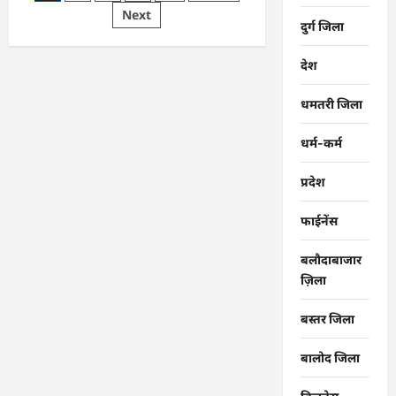
समाज
pagination
Next
की
दुर्ग जिला
एकजुटता
सामाजिक
विकास
की
देश
सबसे
बड़ी
शक्ति
धमतरी जिला
:
राजेश
अग्रवाल
धर्म-कर्म
प्रदेश
फाईनेंस
बलौदाबाजार
ज़िला
बस्तर जिला
बालोद जिला