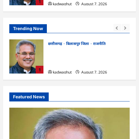
1
kadwaghut
August 7, 2026
Trending Now
छत्तीसगढ़
रायपुर जिला
!
CGPSC SI भर्ती रिजल्ट में ‘न्यूज़’, ‘स्पेस रानी’
 किया
और ‘हे राम’ जैसे नामों पर बवाल, आयोग ने दी
सफाई
2
kadwaghut
August 7, 2026
Featured News