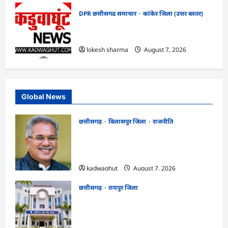
DPR छत्तीसगढ समाचार
कांकेर जिला (उत्तर बस्तर)
CG : ग्राम पंचायत भैंसासुर में नवीन आधार केंद्र
का हुआ शुभारंभ
lokesh sharma
August 7, 2026
Global News
छत्तीसगढ़
बिलासपुर जिला
राजनीति
CG News: पाटन सीट पर फंसे भूपेश बघेल!
सुप्रीम कोर्ट ने हाईकोर्ट के फैसले में दखल से किया
इनकार
kadwaghut
August 7, 2026
छत्तीसगढ़
रायपुर जिला
CGPSC SI भर्ती रिजल्ट में ‘न्यूज़’, ‘स्पेस रानी’
और ‘हे राम’ जैसे नामों पर बवाल, आयोग ने दी
सफाई