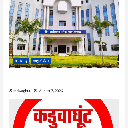
छत्तीसगढ़
रायपुर जिला
CGPSC SI भर्ती रिजल्ट में ‘न्यूज़’, ‘स्पेस रानी’ और ‘हे
राम’ जैसे नामों पर बवाल, आयोग ने दी सफाई
kadwaghut
August 7, 2026