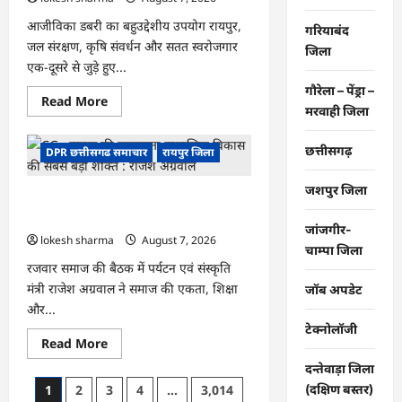
आजीविका डबरी का बहुउद्देशीय उपयोग रायपुर,
गरियाबंद
जल संरक्षण, कृषि संवर्धन और सतत स्वरोजगार
जिला
एक-दूसरे से जुड़े हुए...
गौरेला – पेंड्रा –
Read
Read More
मरवाही जिला
more
about
CG
:
छत्तीसगढ़
DPR छत्तीसगढ समाचार
रायपुर जिला
जल
संरक्षण
से
जशपुर जिला
CG : समाज की एकजुटता सामाजिक विकास
बदला
जीवन
की सबसे बड़ी शक्ति : राजेश अग्रवाल
:
जांजगीर-
धमतरी
lokesh sharma
August 7, 2026
चाम्पा जिला
के
भोथापारा
रजवार समाज की बैठक में पर्यटन एवं संस्कृति
में
मंत्री राजेश अग्रवाल ने समाज की एकता, शिक्षा
आजीविका
जॉब अपडेट
डबरी
और...
बनी
आर्थिक
टेक्नोलॉजी
स्वावलंबन
Read
Read More
का
more
नया
about
दन्तेवाड़ा जिला
आधार
CG
Posts
(दक्षिण बस्तर)
1
2
3
4
…
3,014
: