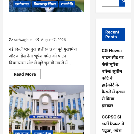
Searc
छत्तीसगढ़
बिलासपुर जिला
राजनीति
CG News: पाटन सीट पर फंसे भूपेश बघेल!
सुप्रीम कोर्ट ने हाईकोर्ट के फैसले में दखल से
Recent
किया इनकार
Posts
kadwaghut
August 7, 2026
नई दिल्ली/रायपुर। छत्तीसगढ़ के पूर्व मुख्यमंत्री
CG News:
और कांग्रेस नेता भूपेश बघेल को पाटन
पाटन सीट पर
विधानसभा सीट से जुड़े चुनावी मामले में...
फंसे भूपेश
बघेल! सुप्रीम
Read
Read More
more
कोर्ट ने
about
हाईकोर्ट के
CG
News:
फैसले में दखल
पाटन
सीट
से किया
पर
इनकार
फंसे
भूपेश
बघेल!
CGPSC SI
सुप्रीम
कोर्ट
भर्ती रिजल्ट में
ने
‘न्यूज़’, ‘स्पेस
हाईकोर्ट
छत्तीसगढ़
रायपुर जिला