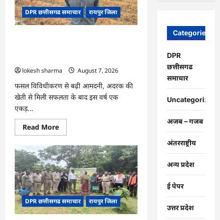
चंद्राकर
ने
DPR छत्तीसगढ समाचार
रायपुर जिला
बढ़ाई
अपनी
आमदनी
Categories
CG : धान के साथ अदरक की खेती ने बदली
किसान की तकदीर, पौन एकड़ से कमाया लाखों
DPR
का मुनाफा
छत्तीसगढ
lokesh sharma
August 7, 2026
समाचार
फसल विविधीकरण से बढ़ी आमदनी, अदरक की
खेती से मिली सफलता के बाद इस वर्ष एक
Uncategorized
एकड़...
अजब – गजब
Read
Read More
more
about
अंतरराष्ट्रीय
CG
:
धान
अन्य प्रदेश
के
साथ
अदरक
ई पेपर
की
खेती
DPR छत्तीसगढ समाचार
रायपुर जिला
ने
उत्तर प्रदेश
बदली
किसान