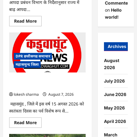
आपदा प्रबंधन विभाग के निर्देशानुसार राज्य में
Commenter
बाढ़ आपदा...
on
Hello
world!
Read
Read More
more
about
CG
:
आपदा
प्रबंधन
Archives
संबंधी
राज्य
DPR छत्तीसगढ समाचार
स्तरीय
August
मॉक
महासमुन्द जिला
एक्सरसाइज
2026
का
वीडियो
कान्फ्रेंसिंग
CG : 15 अगस्त को जिले में आजादी का जश्न
July 2026
के
साक्षरता के उल्लास के रूप में मनाया जाएगा
जरिए
कार्यशाला
lokesh sharma
August 7, 2026
June 2026
आयोजित
महासमुंद , जिले में इस वर्ष 15 अगस्त 2026 को
May 2026
स्वतंत्रता दिवस का पर्व विशेष रूप से...
April 2026
Read
Read More
more
about
CG
March