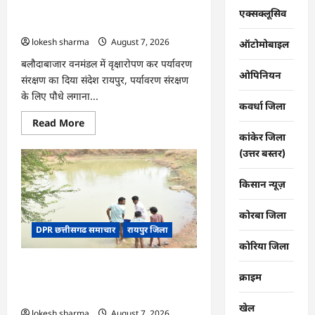
की
CG : वन महोत्सव में ‘एक पेड़ माँ के नाम’
तकदीर,
एक्सक्लूसिव
पौन
अभियान को मिला जनसमर्थन
एकड़
lokesh sharma
August 7, 2026
से
ऑटोमोबाइल
कमाया
लाखों
बलौदाबाजार वनमंडल में वृक्षारोपण कर पर्यावरण
का
ओपिनियन
संरक्षण का दिया संदेश रायपुर, पर्यावरण संरक्षण
मुनाफा
के लिए पौधे लगाना...
कवर्धा जिला
Read
Read More
more
कांकेर जिला
about
CG
(उत्तर बस्तर)
:
वन
महोत्सव
किसान न्यूज़
में
‘एक
पेड़
कोरबा जिला
माँ
DPR छत्तीसगढ समाचार
रायपुर जिला
के
नाम’
कोरिया जिला
अभियान
को
CG : जल संरक्षण से बदला जीवन : धमतरी के
मिला
क्राइम
जनसमर्थन
भोथापारा में आजीविका डबरी बनी आर्थिक
स्वावलंबन का नया आधार
खेल
lokesh sharma
August 7, 2026