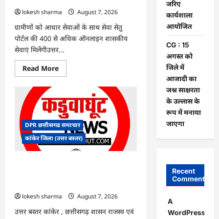
पर
जरिए
बवाल,
lokesh sharma
August 7, 2026
कार्यशाला
आयोग
ने
आयोजित
ग्रामीणों को आधार सेवाओं के साथ सेवा सेतु
दी
सफाई
पोर्टल की 400 से अधिक ऑनलाइन शासकीय
CG : 15
सेवाएं मिलेंगीउत्तर...
अगस्त को
जिले में
Read
Read More
more
आजादी का
about
CG
जश्न साक्षरता
:
के उल्लास के
ग्राम
पंचायत
रूप में मनाया
भैंसासुर
में
जाएगा
DPR छत्तीसगढ समाचार
नवीन
आधार
कांकेर जिला (उत्तर बस्तर)
केंद्र
का
हुआ
शुभारंभ
CG : आपदा प्रबंधन संबंधी राज्य स्तरीय मॉक
Recent
एक्सरसाइज का वीडियो कान्फ्रेंसिंग के जरिए
Comments
कार्यशाला आयोजित
lokesh sharma
August 7, 2026
A
उत्तर बस्तर कांकेर , छत्तीसगढ़ शासन राजस्व एवं
WordPress