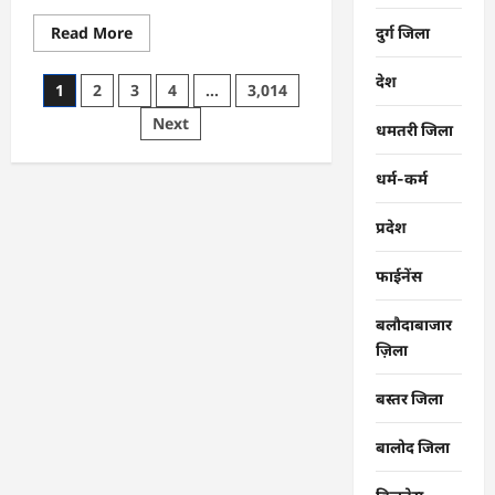
Read
Read More
दुर्ग जिला
more
about
CG
देश
Posts
1
2
3
4
…
3,014
:
समाज
pagination
Next
की
धमतरी जिला
एकजुटता
सामाजिक
विकास
धर्म-कर्म
की
सबसे
बड़ी
प्रदेश
शक्ति
:
राजेश
फाईनेंस
अग्रवाल
बलौदाबाजार
ज़िला
बस्तर जिला
बालोद जिला