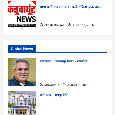
DPR छत्तीसगढ समाचार
कांकेर जिला (उत्तर बस्तर)
CG : ग्राम पंचायत भैंसासुर में नवीन आधार केंद्र
का हुआ शुभारंभ
lokesh sharma
August 7, 2026
Global News
छत्तीसगढ़
बिलासपुर जिला
राजनीति
CG News: पाटन सीट पर फंसे भूपेश बघेल!
सुप्रीम कोर्ट ने हाईकोर्ट के फैसले में दखल से किया
इनकार
kadwaghut
August 7, 2026
छत्तीसगढ़
रायपुर जिला
CGPSC SI भर्ती रिजल्ट में ‘न्यूज़’, ‘स्पेस रानी’
और ‘हे राम’ जैसे नामों पर बवाल, आयोग ने दी
सफाई