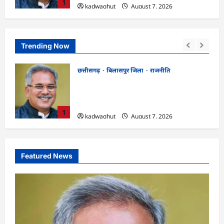
1
kadwaghut
August 7, 2026
Trending Now
छत्तीसगढ़
रायपुर जिला
!
CGPSC SI भर्ती रिजल्ट में ‘न्यूज़’, ‘स्पेस रानी’
 किया
और ‘हे राम’ जैसे नामों पर बवाल, आयोग ने दी
सफाई
2
kadwaghut
August 7, 2026
Featured News