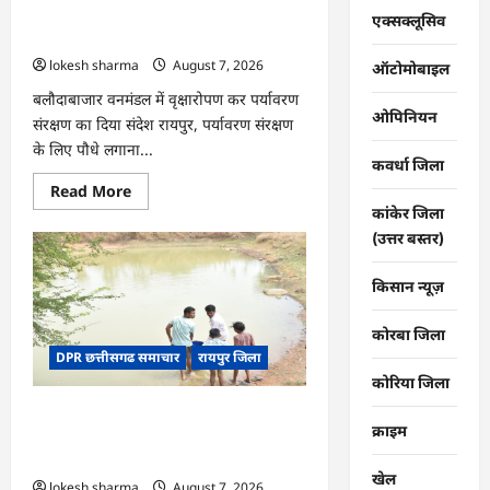
की
CG : वन महोत्सव में ‘एक पेड़ माँ के नाम’
तकदीर,
एक्सक्लूसिव
पौन
अभियान को मिला जनसमर्थन
एकड़
lokesh sharma
August 7, 2026
से
ऑटोमोबाइल
कमाया
लाखों
बलौदाबाजार वनमंडल में वृक्षारोपण कर पर्यावरण
का
ओपिनियन
संरक्षण का दिया संदेश रायपुर, पर्यावरण संरक्षण
मुनाफा
के लिए पौधे लगाना...
कवर्धा जिला
Read
Read More
more
कांकेर जिला
about
CG
(उत्तर बस्तर)
:
वन
महोत्सव
किसान न्यूज़
में
‘एक
पेड़
कोरबा जिला
माँ
DPR छत्तीसगढ समाचार
रायपुर जिला
के
नाम’
कोरिया जिला
अभियान
को
CG : जल संरक्षण से बदला जीवन : धमतरी के
मिला
क्राइम
जनसमर्थन
भोथापारा में आजीविका डबरी बनी आर्थिक
स्वावलंबन का नया आधार
खेल
lokesh sharma
August 7, 2026