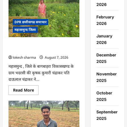
:
2026
15
अगस्त
को
February
जिले
में
DPR छत्तीसगढ समाचार
2026
आजादी
महासमुन्द जिला
का
जश्न
January
साक्षरता
के
2026
CG : गेंदे की खेती से कुमारी चंद्राकर ने बढ़ाई
उल्लास
के
अपनी आमदनी
रूप
December
lokesh sharma
August 7, 2026
में
मनाया
2025
जाएगा
महासमुन्द , जिले के बागबाहरा विकासखण्ड के
ग्राम भदरसी की कृषक कुमारी चंद्राकर पति
November
दाऊलाल चंद्राकर ने...
2025
Read
Read More
October
more
about
2025
CG
:
गेंदे
September
की
खेती
2025
से
कुमारी