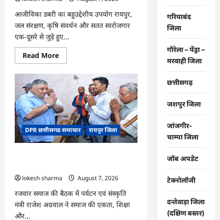
आजीविका डबरी का बहुउद्देशीय उपयोग रायपुर,
गरियाबंद
जल संरक्षण, कृषि संवर्धन और सतत स्वरोजगार
जिला
एक-दूसरे से जुड़े हुए...
गौरेला – पेंड्रा –
Read
Read More
मरवाही जिला
more
about
CG
:
छत्तीसगढ़
जल
संरक्षण
से
जशपुर जिला
बदला
जीवन
:
जांजगीर-
DPR छत्तीसगढ समाचार
रायपुर जिला
धमतरी
चाम्पा जिला
के
भोथापारा
में
CG : समाज की एकजुटता सामाजिक विकास
आजीविका
जॉब अपडेट
डबरी
की सबसे बड़ी शक्ति : राजेश अग्रवाल
बनी
lokesh sharma
August 7, 2026
आर्थिक
टेक्नोलॉजी
स्वावलंबन
का
रजवार समाज की बैठक में पर्यटन एवं संस्कृति
नया
दन्तेवाड़ा जिला
मंत्री राजेश अग्रवाल ने समाज की एकता, शिक्षा
आधार
(दक्षिण बस्तर)
और...