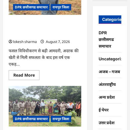
चंद्राकर
ने
DPR छत्तीसगढ समाचार
रायपुर जिला
बढ़ाई
अपनी
आमदनी
Categories
CG : धान के साथ अदरक की खेती ने बदली
किसान की तकदीर, पौन एकड़ से कमाया लाखों
DPR
का मुनाफा
छत्तीसगढ
lokesh sharma
August 7, 2026
समाचार
फसल विविधीकरण से बढ़ी आमदनी, अदरक की
खेती से मिली सफलता के बाद इस वर्ष एक
Uncategorized
एकड़...
अजब – गजब
Read
Read More
more
about
अंतरराष्ट्रीय
CG
:
धान
अन्य प्रदेश
के
साथ
अदरक
ई पेपर
की
खेती
DPR छत्तीसगढ समाचार
रायपुर जिला
ने
उत्तर प्रदेश
बदली
किसान