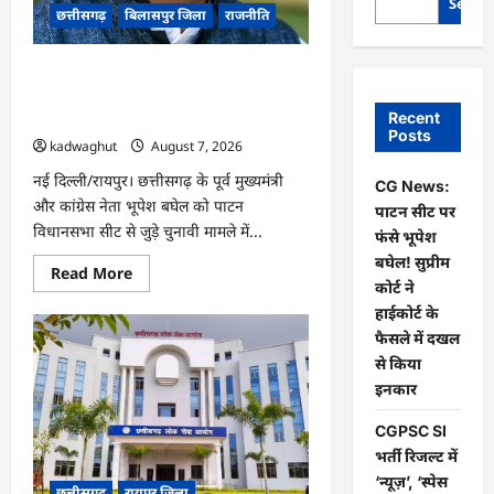
Searc
छत्तीसगढ़
बिलासपुर जिला
राजनीति
CG News: पाटन सीट पर फंसे भूपेश बघेल!
सुप्रीम कोर्ट ने हाईकोर्ट के फैसले में दखल से
Recent
किया इनकार
Posts
kadwaghut
August 7, 2026
नई दिल्ली/रायपुर। छत्तीसगढ़ के पूर्व मुख्यमंत्री
CG News:
और कांग्रेस नेता भूपेश बघेल को पाटन
पाटन सीट पर
विधानसभा सीट से जुड़े चुनावी मामले में...
फंसे भूपेश
बघेल! सुप्रीम
Read
Read More
more
कोर्ट ने
about
हाईकोर्ट के
CG
News:
फैसले में दखल
पाटन
सीट
से किया
पर
इनकार
फंसे
भूपेश
बघेल!
CGPSC SI
सुप्रीम
कोर्ट
भर्ती रिजल्ट में
ने
‘न्यूज़’, ‘स्पेस
हाईकोर्ट
छत्तीसगढ़
रायपुर जिला