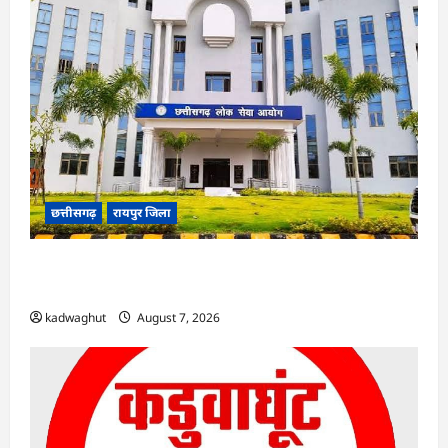
छत्तीसगढ़
रायपुर जिला
CGPSC SI भर्ती रिजल्ट में ‘न्यूज़’, ‘स्पेस रानी’ और ‘हे
राम’ जैसे नामों पर बवाल, आयोग ने दी सफाई
kadwaghut
August 7, 2026