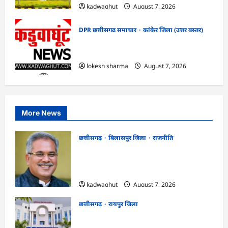
kadwaghut
August 7, 2026
DPR छत्तीसगढ समाचार
कांकेर जिला (उत्तर बस्तर)
CG : ग्राम पंचायत भैंसासुर में नवीन आधार केंद्र
का हुआ शुभारंभ
lokesh sharma
August 7, 2026
More News
छत्तीसगढ़
बिलासपुर जिला
राजनीति
CG News: पाटन सीट पर फंसे भूपेश बघेल!
सुप्रीम कोर्ट ने हाईकोर्ट के फैसले में दखल से किया
इनकार
kadwaghut
August 7, 2026
छत्तीसगढ़
रायपुर जिला
CGPSC SI भर्ती रिजल्ट में ‘न्यूज़’, ‘स्पेस रानी’
और ‘हे राम’ जैसे नामों पर बवाल, आयोग ने दी