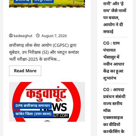
के
रानी’ और ‘हे
फैसले
राम’ जैसे नामों
में
दखल
CGPSC SI भर्ती रिजल्ट में ‘न्यूज़’, ‘स्पेस रानी’
पर बवाल,
से
और ‘हे राम’ जैसे नामों पर बवाल, आयोग ने दी
किया
आयोग ने दी
इनकार
सफाई
सफाई
kadwaghut
August 7, 2026
CG : ग्राम
छत्तीसगढ़ लोक सेवा आयोग (CGPSC) द्वारा
पंचायत
सूबेदार, उप निरीक्षक (SI) और प्लाटून कमांडर
भैंसासुर में
भर्ती परीक्षा-2025 के प्रारंभिक...
नवीन आधार
Read
Read More
केंद्र का हुआ
more
शुभारंभ
about
CGPSC
SI
CG : आपदा
भर्ती
रिजल्ट
प्रबंधन संबंधी
में
राज्य स्तरीय
‘न्यूज़’,
DPR छत्तीसगढ समाचार
‘स्पेस
मॉक
रानी’
कांकेर जिला (उत्तर बस्तर)
और
एक्सरसाइज
‘हे
का वीडियो
राम’
जैसे
CG : ग्राम पंचायत भैंसासुर में नवीन आधार केंद्र
कान्फ्रेंसिंग के
नामों
का हुआ शुभारंभ