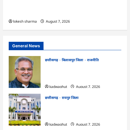
एक्सरसाइज का वीडियो कान्फ्रेंसिंग के जरिए कार्यशाला
आयोजित
lokesh sharma
August 7, 2026
General News
छत्तीसगढ़
बिलासपुर जिला
राजनीति
CG News: पाटन सीट पर फंसे भूपेश बघेल!
सुप्रीम कोर्ट ने हाईकोर्ट के फैसले में दखल से किया
इनकार
kadwaghut
August 7, 2026
छत्तीसगढ़
रायपुर जिला
CGPSC SI भर्ती रिजल्ट में ‘न्यूज़’, ‘स्पेस रानी’
और ‘हे राम’ जैसे नामों पर बवाल, आयोग ने दी
सफाई
kadwaghut
August 7, 2026