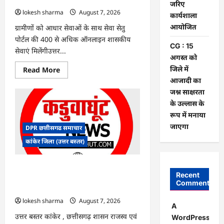
पर
जरिए
बवाल,
lokesh sharma
August 7, 2026
कार्यशाला
आयोग
ने
आयोजित
ग्रामीणों को आधार सेवाओं के साथ सेवा सेतु
दी
सफाई
पोर्टल की 400 से अधिक ऑनलाइन शासकीय
CG : 15
सेवाएं मिलेंगीउत्तर...
अगस्त को
जिले में
Read
Read More
more
आजादी का
about
CG
जश्न साक्षरता
:
के उल्लास के
ग्राम
पंचायत
रूप में मनाया
भैंसासुर
में
जाएगा
DPR छत्तीसगढ समाचार
नवीन
आधार
कांकेर जिला (उत्तर बस्तर)
केंद्र
का
हुआ
शुभारंभ
CG : आपदा प्रबंधन संबंधी राज्य स्तरीय मॉक
Recent
एक्सरसाइज का वीडियो कान्फ्रेंसिंग के जरिए
Comments
कार्यशाला आयोजित
lokesh sharma
August 7, 2026
A
उत्तर बस्तर कांकेर , छत्तीसगढ़ शासन राजस्व एवं
WordPress