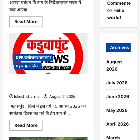
आपदा प्रबंधन विभाग के निर्देशानुसार राज्य में
Commenter
बाढ़ आपदा...
on
Hello
world!
Read
Read More
more
about
CG
:
आपदा
प्रबंधन
Archives
संबंधी
राज्य
DPR छत्तीसगढ समाचार
स्तरीय
August
मॉक
महासमुन्द जिला
एक्सरसाइज
2026
का
वीडियो
कान्फ्रेंसिंग
CG : 15 अगस्त को जिले में आजादी का जश्न
July 2026
के
साक्षरता के उल्लास के रूप में मनाया जाएगा
जरिए
कार्यशाला
lokesh sharma
August 7, 2026
June 2026
आयोजित
महासमुंद , जिले में इस वर्ष 15 अगस्त 2026 को
May 2026
स्वतंत्रता दिवस का पर्व विशेष रूप से...
April 2026
Read
Read More
more
about
CG
March