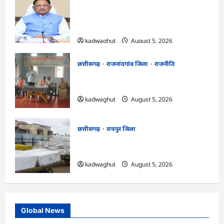
CG Cabinet : छत्तीसगढ़ कैबिनेट के बड़े फैसले,
500 करोड़ के AI मिशन से लेकर BEML प्लांट
तक कई अहम प्रस्तावों को मंजूरी
kadwaghut
August 5, 2026
छत्तीसगढ़
राजनांदगांव जिला
राजनीति
अर्जुनी मंडल की मासिक बैठक संपन्न, संगठन
मजबूती और तिरंगा यात्रा को लेकर बनी रणनीति
kadwaghut
August 5, 2026
छत्तीसगढ़
रायपुर जिला
CG : रेलवे पार्सल गोदाम से 5 क्विंटल पनीर जब्त
…
kadwaghut
August 5, 2026
Global News