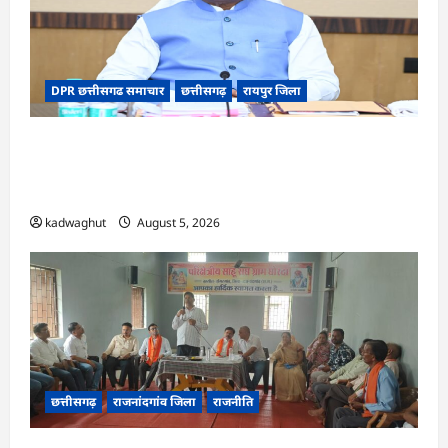
DPR छत्तीसगढ समाचार
छत्तीसगढ़
रायपुर जिला
CG Cabinet : छत्तीसगढ़ कैबिनेट के बड़े फैसले, 500
करोड़ के AI मिशन से लेकर BEML प्लांट तक कई अहम
प्रस्तावों को मंजूरी
kadwaghut
August 5, 2026
छत्तीसगढ़
राजनांदगांव जिला
राजनीति