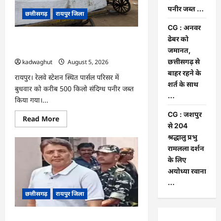
यात्रा
पनीर जब्त …
को
छत्तीसगढ़
रायपुर जिला
लेकर
बनी
CG : अनवर
रणनीति
ढेबर को
CG : रेलवे पार्सल गोदाम से 5 क्विंटल पनीर
जब्त …
जमानत,
छत्तीसगढ़ से
kadwaghut
August 5, 2026
बाहर रहने के
रायपुर। रेलवे स्टेशन स्थित पार्सल परिसर में
शर्त के साथ
बुधवार को करीब 500 किलो संदिग्ध पनीर जब्त
…
किया गया।...
CG : जशपुर
Read
Read More
more
से 204
about
श्रद्धालु प्रभु
CG
:
रामलला दर्शन
रेलवे
पार्सल
के लिए
गोदाम
अयोध्या रवाना
से
5
…
क्विंटल
छत्तीसगढ़
रायपुर जिला
पनीर
जब्त
…
CG : अनवर ढेबर को जमानत, छत्तीसगढ़ से