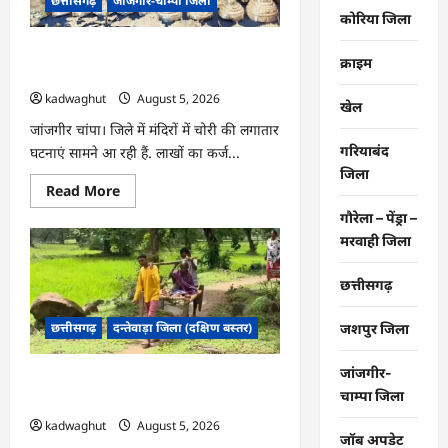
छत्तीसगढ़
जांजगीर-चाम्पा जिला
गांव
की
कोरिया जिला
तस्वीर,
हर
CG : दो भाई लगातार मंदिरों में कर रहे थे चोरी,
घर
क्राइम
तक
जांजगीर पुलिस का खुलासा …
पहुंचा
kadwaghut
August 5, 2026
स्वच्छ
खेल
पेयजल
…
जांजगीर चांपा। जिले में मंदिरों में चोरी की लगातार
गरियाबंद
घटनाएं सामने आ रही हैं. लाखों का कर्ज...
जिला
Read
Read More
more
about
गौरेला – पेंड्रा –
CG
मरवाही जिला
:
दो
भाई
छत्तीसगढ़
लगातार
मंदिरों
में
छत्तीसगढ़
दन्तेवाड़ा जिला (दक्षिण बस्तर)
जशपुर जिला
कर
रहे
थे
चोरी,
जांजगीर-
CG : खाट ही एक सहारा, ग्रामीण ऐसे बचा रहे
जांजगीर
चाम्पा जिला
पुलिस
अपनों की जान …
का
kadwaghut
August 5, 2026
खुलासा
जॉब अपडेट
…