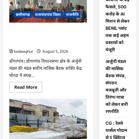
छत्तीसगढ़
कैबिनेट
फैसले, 500
के
करोड़ के AI
बड़े
छत्तीसगढ़
राजनांदगांव जिला
राजनीति
फैसले,
मिशन से लेकर
500
करोड़
BEML प्लांट
अर्जुनी मंडल की मासिक बैठक संपन्न, संगठन
के
तक कई अहम
AI
मजबूती और तिरंगा यात्रा को लेकर बनी
मिशन
प्रस्तावों को
रणनीति
से
लेकर
मंजूरी
kadwaghut
August 5, 2026
BEML
प्लांट
डोंगरगांव। डोंगरगांव विधानसभा क्षेत्र के अर्जुनी
अर्जुनी मंडल
तक
कई
मंडल की मंडल स्तरीय मासिक बैठक शक्ति केंद्र
की मासिक
अहम
घोरदा में संपन्न...
प्रस्तावों
बैठक संपन्न,
को
संगठन
मंजूरी
Read
Read More
मजबूती और
more
about
तिरंगा यात्रा
अर्जुनी
मंडल
को लेकर बनी
की
रणनीति
मासिक
बैठक
संपन्न,
CG : रेलवे
संगठन
मजबूती
पार्सल गोदाम
और
से 5 क्विंटल
तिरंगा