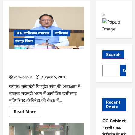
×
DPR छत्तीसगढ समाचार
छत्तीसगढ़
रायपुर जिला
Search
CG Cabinet : छत्तीसगढ़ कैबिनेट के बड़े
फैसले, 500 करोड़ के AI मिशन से लेकर
BEML प्लांट तक कई अहम प्रस्तावों को मंजूरी
Searc
kadwaghut
August 5, 2026
रायपुर। मुख्यमंत्री विष्णुदेव साय की अध्यक्षता में
मंत्रालय महानदी भवन में आयोजित छत्तीसगढ़
मंत्रिपरिषद (कैबिनेट) की बैठक में...
Recent
Posts
Read
Read More
more
about
CG Cabinet
CG
: छत्तीसगढ़
Cabinet
:
कैबिनेट के बड़े