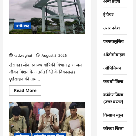
कारोबार
अन्य प्रदेश
पर
धमतरी
पुलिस
ई पेपर
का
प्रहार,
दो
छत्तीसगढ़
उत्तर प्रदेश
कोचिए
गिरफ्तार
…
एक्सक्लूसिव
CG : जल जीवन मिशन से बदली बिड़ौरी गांव
की तस्वीर, हर घर तक पहुंचा स्वच्छ पेयजल …
ऑटोमोबाइल
kadwaghut
August 5, 2026
खैरागढ़। लोक स्वास्थ्य यांत्रिकी विभाग द्वारा जल
ओपिनियन
जीवन मिशन के अंतर्गत जिले के विकासखंड
छुईखदान की ग्राम...
कवर्धा जिला
Read
Read More
more
कांकेर जिला
about
(उत्तर बस्तर)
CG
:
जल
किसान न्यूज़
जीवन
मिशन
से
बदली
कोरबा जिला
बिड़ौरी