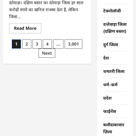
दंतेवाड़ा। दक्षिण बस्तर का दंतेवाड़ा जिला हर साल
करोड़ों रुपये का खनिज राजस्व देता है, लेकिन
टेक्नोलॉजी
जिला...
दन्तेवाड़ा जिला
Read
Read More
(दक्षिण बस्तर)
more
about
CG
Posts
1
2
3
4
…
3,001
:
दुर्ग जिला
खाट
pagination
Next
ही
एक
देश
सहारा,
ग्रामीण
ऐसे
धमतरी जिला
बचा
रहे
अपनों
धर्म-कर्म
की
जान
…
प्रदेश
फाईनेंस
बलौदाबाजार
ज़िला