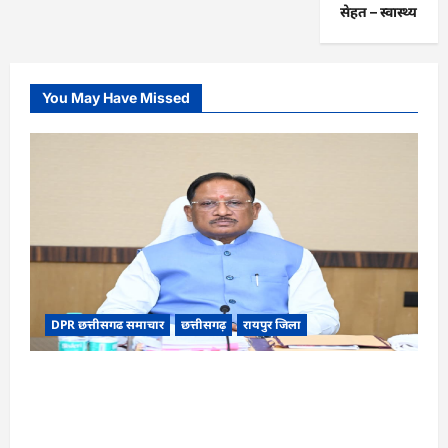
सेहत – स्‍वास्‍थ्‍य
You May Have Missed
DPR छत्तीसगढ समाचार
छत्तीसगढ़
रायपुर जिला
CG Cabinet : छत्तीसगढ़ कैबिनेट के बड़े फैसले, 500
करोड़ के AI मिशन से लेकर BEML प्लांट तक कई अहम
प्रस्तावों को मंजूरी