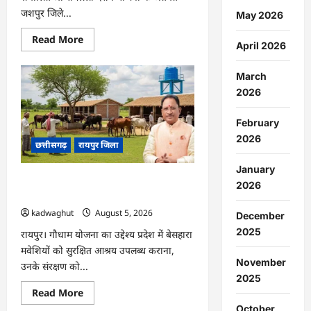
जशपुर जिले...
May 2026
Read
Read More
April 2026
more
about
CG
March
:
जशपुर
2026
से
204
श्रद्धालु
February
प्रभु
रामलला
2026
छत्तीसगढ़
रायपुर जिला
दर्शन
के
लिए
January
अयोध्या
CG : प्रदेश में 1460 गौधामों की होगी स्थापना
रवाना
2026
…
…
kadwaghut
August 5, 2026
December
2025
रायपुर। गौधाम योजना का उद्देश्य प्रदेश में बेसहारा
मवेशियों को सुरक्षित आश्रय उपलब्ध कराना,
November
उनके संरक्षण को...
2025
Read
Read More
more
October