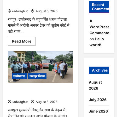
बाहर रहने के शर्त के साथ …
Recent
Comments
kadwaghut
August 5, 2026
रायपुर। छत्तीसगढ़ के बहुचर्चित शराब घोटाला
A
मामले में आरोपी अनवर ढेबर को सुप्रीम कोर्ट से
WordPress
बड़ी राहत...
Commenter
on
Hello
Read
Read More
more
world!
about
CG
:
अनवर
ढेबर
को
जमानत,
Archives
छत्तीसगढ़
छत्तीसगढ़
जशपुर जिला
से
बाहर
August
रहने
के
2026
CG : जशपुर से 204 श्रद्धालु प्रभु रामलला
शर्त
दर्शन के लिए अयोध्या रवाना …
के
साथ
July 2026
kadwaghut
August 5, 2026
…
जशपुर। मुख्यमंत्री विष्णु देव साय के नेतृत्व में
June 2026
संचालित श्री रामलला दर्शन योजना के अंतर्गत