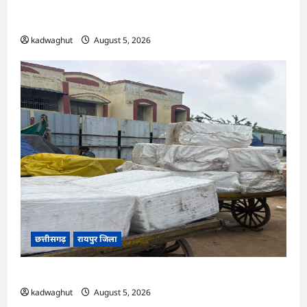
अर्जुनी मंडल की मासिक बैठक संपन्न, संगठन मजबूती और
तिरंगा यात्रा को लेकर बनी रणनीति
kadwaghut
August 5, 2026
छत्तीसगढ़
रायपुर जिला
CG : रेलवे पार्सल गोदाम से 5 क्विंटल पनीर जब्त …
kadwaghut
August 5, 2026