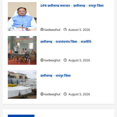
DPR छत्तीसगढ समाचार
छत्तीसगढ़
रायपुर जिला
CG Cabinet : छत्तीसगढ़ कैबिनेट के बड़े फैसले,
500 करोड़ के AI मिशन से लेकर BEML प्लांट
तक कई अहम प्रस्तावों को मंजूरी
kadwaghut
August 5, 2026
छत्तीसगढ़
राजनांदगांव जिला
राजनीति
अर्जुनी मंडल की मासिक बैठक संपन्न, संगठन
मजबूती और तिरंगा यात्रा को लेकर बनी रणनीति
kadwaghut
August 5, 2026
छत्तीसगढ़
रायपुर जिला
CG : रेलवे पार्सल गोदाम से 5 क्विंटल पनीर जब्त
…
kadwaghut
August 5, 2026