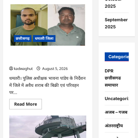
about
CG
2025
:
प्रदेश
में
September
1460
गौधामों
2025
की
होगी
छत्तीसगढ़
धमतरी जिला
स्थापना
…
CG : अवैध शराब के कारोबार पर धमतरी
Categories
पुलिस का प्रहार, दो कोचिए गिरफ्तार …
kadwaghut
August 5, 2026
DPR
छत्तीसगढ
धमतरी। पुलिस अधीक्षक भावना पांडेय के निर्देशन
समाचार
में जिले में अवैध शराब की बिक्री एवं परिवहन
पर...
Uncategorized
Read
Read More
more
अजब – गजब
about
CG
:
अवैध
अंतरराष्ट्रीय
शराब
के