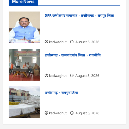
More News
DPR छत्तीसगढ समाचार
छत्तीसगढ़
रायपुर जिला
CG Cabinet : छत्तीसगढ़ कैबिनेट के बड़े फैसले,
500 करोड़ के AI मिशन से लेकर BEML प्लांट
तक कई अहम प्रस्तावों को मंजूरी
kadwaghut
August 5, 2026
छत्तीसगढ़
राजनांदगांव जिला
राजनीति
अर्जुनी मंडल की मासिक बैठक संपन्न, संगठन
मजबूती और तिरंगा यात्रा को लेकर बनी रणनीति
kadwaghut
August 5, 2026
छत्तीसगढ़
रायपुर जिला
CG : रेलवे पार्सल गोदाम से 5 क्विंटल पनीर जब्त
…
kadwaghut
August 5, 2026