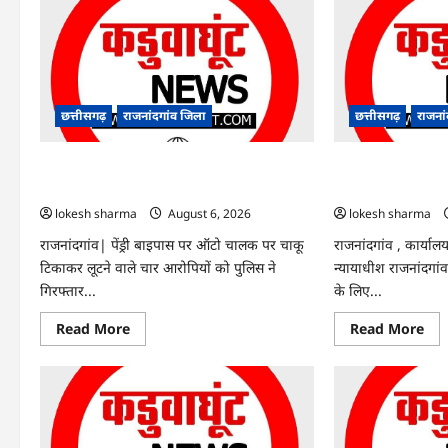
Rajnandgaon
:
समाजसेवी,
भाजपा
नेता
एवं
कवि
भीखम
गांधी
छत्तीसगढ़
राजनांदगांव जिला
छत्तीसगढ़
राजना
का
निधन,
क्षेत्र
राजनांदगांव : ऑटो चालक को लूटने वाले 4
राजनांदगांव : सीधी भर
में
शोक
गिरफ्तार…
संशोधन…
की
लहर
lokesh sharma
August 6, 2026
lokesh sharma
राजनांदगांव| पेंड्री बाइपास पर ऑटो चालक पर चाकू
राजनांदगांव , कार्यालय
टिकाकर लूटने वाले चार आरोपियों को पुलिस ने
न्यायाधीश राजनांदगांव 
गिरफ्तार...
के लिए...
Read
Re
Read More
Read More
more
mo
about
abo
राजनांदगांव
राजन
:
:
ऑटो
सीध
चालक
भर्ती
को
के
लूटने
लिए