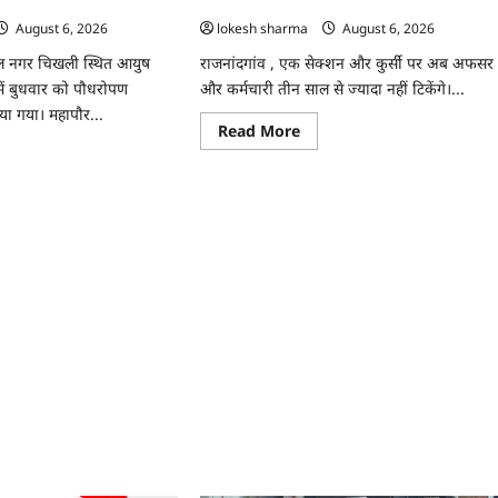
 रोपे पौधे…
अफसर-कर्मचारी…
August 6, 2026
lokesh sharma
August 6, 2026
ाल नगर चिखली स्थित आयुष
राजनांदगांव , एक सेक्शन और कुर्सी पर अब अफसर
ें बुधवार को पौधरोपण
और कर्मचारी तीन साल से ज्यादा नहीं टिकेंगे।...
या गया। महापौर...
Read
Read More
more
ad
about
re
राजनांदगांव
ut
:
ांदगांव
कुर्सी
पर
ुष
3
ीक्लिनिक
साल
सर
से
ज्यादा
याली
नहीं
टिकेंगे
अफसर-
कर्मचारी…
े…