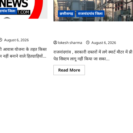
ी
हमला,
ञापन
चार
आरोपी
ंदगांव जिला
छत्तीसगढ़
राजनांदगांव जिला
ोधन…
गिरफ्तार…
त लेकर नहीं बनाया आवास 145
राजनांदगांव : 107 करोड़ बकाया, प्री-पेड व्यवस्था मे
 वसूली…
3 माह का एडवांस लेगी बिजली कंपनी…
August 6, 2026
lokesh sharma
August 6, 2026
ंंत्री आवास योजना के तहत किस्त
राजनांदगांव , सरकारी दफ्तरों में लगे स्मार्ट मीटर में प्री
नहीं बनाने वाले हितग्राहियों...
पेड सिस्टम लागू नहीं किया जा सका...
ad
Read
Read More
re
more
ut
about
ांदगांव
राजनांदगांव
:
त
107
र
करोड़
बकाया,
या
प्री-
ास
पेड
व्यवस्था
राहियों
में
3
ी
माह
ली…
का
एडवांस