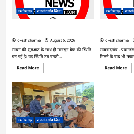
वाले
जार
4
विज्
गिरफ्तार…
में
छत्तीसगढ़
राजनांदगांव जिला
छत्तीसगढ़
राजना
संश
राजनांदगांव : 7 दिन और थमी रहेगी बारिश, नए
राजनांदगांव : किस्
सिस्टम का इंतजार, तापमान और उमस बढ़ी…
हितग्राहियों से होगी
lokesh sharma
August 6, 2026
lokesh sharma
सावन की शुरुआत के साथ ही मानसून ब्रेक की स्थिति
राजनांदगांव , प्रधानम
बन गई है। यह स्थिति तब बनती...
मिलने के बाद भी मकान 
Read
Re
Read More
Read More
more
mo
about
abo
राजनांदगांव
राजन
:
:
7
किस्
दिन
लेक
और
नहीं
थमी
बना
रहेगी
आव
बारिश,
145
नए
हितग्
सिस्टम
से
छत्तीसगढ़
राजनांदगांव जिला
का
होग
इंतजार,
वसू
तापमान