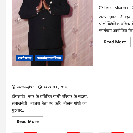
हरियाली लाने मेयर ने
lokesh sharma
राजनांदगांव| दीनदय
पॉलीक्लिनिक परिसर म
कार्यक्रम आयोजित कि
Re
Read More
mo
abo
राजन
:
छत्तीसगढ़
राजनांदगांव जिला
आय
पॉल
परि
Rajnandgaon : समाजसेवी, भाजपा नेता एवं
में
हरि
कवि भीखम गांधी का निधन, क्षेत्र में शोक की लहर
लाने
मेयर
kadwaghut
August 6, 2026
ने
रोपे
डोंगरगांव। नगर के प्रतिष्ठित गांधी परिवार के सदस्य,
पौध
समाजसेवी, भाजपा नेता एवं कवि भीखम गांधी का
गुरुवार,...
Read
Read More
more
about