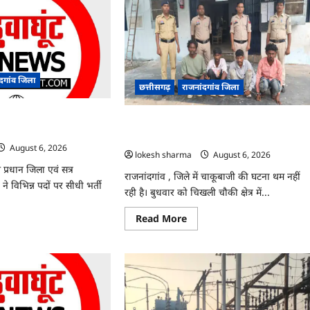
ंदगांव जिला
छत्तीसगढ़
राजनांदगांव जिला
्ती के लिए जारी विज्ञापन में
राजनांदगांव : युवक पर चाकू से जानलेवा हमला, च
आरोपी गिरफ्तार…
August 6, 2026
lokesh sharma
August 6, 2026
 प्रधान जिला एवं सत्र
राजनांदगांव , जिले में चाकूबाजी की घटना थम नहीं
ने विभिन्न पदों पर सीधी भर्ती
रही है। बुधवार को चिखली चौकी क्षेत्र में...
Read
Read More
ad
more
re
about
ut
राजनांदगांव
ांदगांव
:
युवक
ी
पर
चाकू
से
जानलेवा