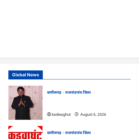
Global News
छत्तीसगढ़
राजनांदगांव जिला
Rajnandgaon : समाजसेवी, भाजपा नेता एवं
कवि भीखम गांधी का निधन, क्षेत्र में शोक की लहर
kadwaghut
August 6, 2026
छत्तीसगढ़
राजनांदगांव जिला