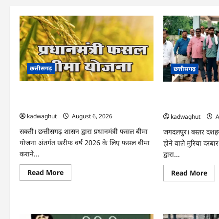
छत्तीसगढ़
छत्तीसगढ़
CG : किसानों की खबर, फसल बीमा कराने की
CG : गुस्से में मुरि
अंतिम तिथि 14 अगस्त तक बढ़ी …
की मांग …
kadwaghut
August 6, 2026
kadwaghut
A
सक्ती। छत्तीसगढ़ शासन द्वारा प्रधानमंत्री फसल बीमा
जगदलपुर। बस्तर दशहर
योजना अंतर्गत खरीफ वर्ष 2026 के लिए फसल बीमा
होने वाले मुरिया दरबार
कराने...
द्वारा...
Read
Re
Read More
Read More
more
mo
about
abo
CG
CG
:
:
किसानों
गुस्स
की
में