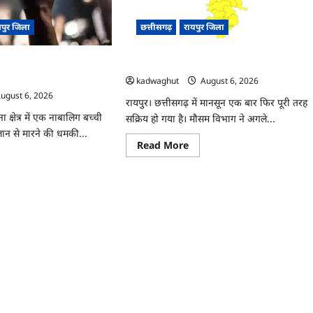
का
ट्रांसफर
पुर जिला
छत्तीसगढ़
रायपुर जिला
…
ं परिवार को किया ब्लैकमेल,
CG : अगले 3 दिन भारी बारिश होने का अलर्ट …
 9 आरोपी गिरफ्तार …
kadwaghut
August 6, 2026
ugust 6, 2026
रायपुर। छत्तीसगढ़ में मानसून एक बार फिर पूरी तरह
 क्षेत्र में एक नाबालिग बच्ची
सक्रिय हो गया है। मौसम विभाग ने अगले...
न से मारने की धमकी...
Read
Read More
more
ad
about
re
CG
ut
:
अगले
3
ी
दिन
भारी
बारिश
होने
ार
का
अलर्ट
ा
…
कमेल,
ख
ने