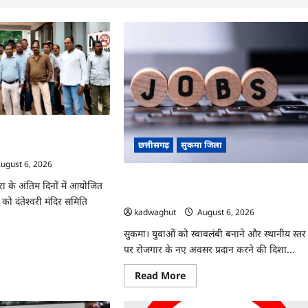
या समाज, आम दरबार शब्द हटाने
छत्तीसगढ़
सुकमा जिला
ugust 6, 2026
CG : आज 50 पदों पर भर्ती के लिए लग रहा
ा के अंतिम दिनों में आयोजित
रोजगार मेला …
 को दंतेश्वरी मंदिर समिति
kadwaghut
August 6, 2026
सुकमा। युवाओं को स्वावलंबी बनाने और स्थानीय स्तर
ad
पर रोजगार के नए अवसर प्रदान करने की दिशा...
re
ut
Read
Read More
more
े
about
CG