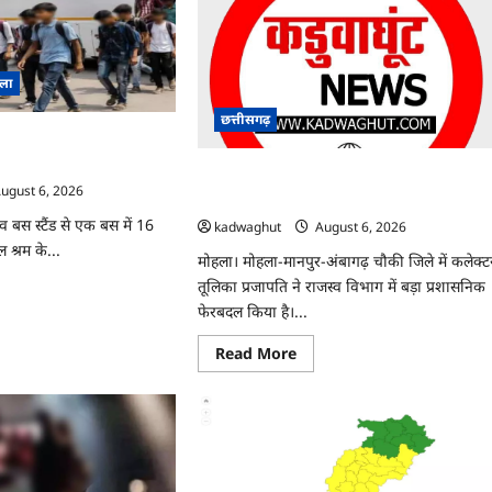
या
:
ज,
आज
म
50
ार
पदों
पर
े
िला
भर्ती
के
लिए
छत्तीसगढ़
लग
ा सुरक्षित रेस्क्यू, संदिग्ध
रहा
रोजगार
मोहला : कई तहसीलदार और नायब तहसीलदारों क
मेला
ugust 6, 2026
…
ट्रांसफर …
ांव बस स्टैंड से एक बस में 16
kadwaghut
August 6, 2026
 श्रम के...
मोहला। मोहला-मानपुर-अंबागढ़ चौकी जिले में कलेक्ट
तूलिका प्रजापति ने राजस्व विभाग में बड़ा प्रशासनिक
ad
re
फेरबदल किया है।...
ut
Read
Read More
more
about
िकों
मोहला
:
्षित
कई
यू,
तहसीलदार
ग्ध
और
दार
नायब
्तार
तहसीलदारों