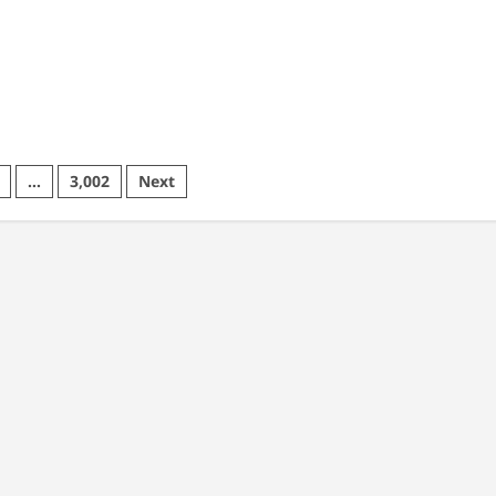
पी
्तार
…
3,002
Next