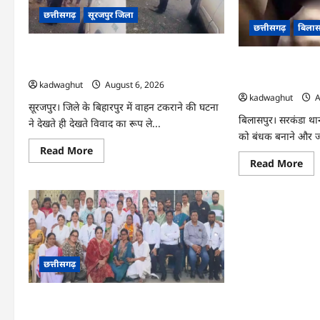
को
…
वॉक-
छत्तीसगढ़
सूरजपुर जिला
इन-
छत्तीसगढ़
बिलास
इंटरव्यू
…
CG : तहसीलदार और ग्रामीण के बीच जमकर
CG : बच्ची की आड़ मे
विवाद, अभद्र व्यवहार का आरोप …
15 लाख वसूलने वाले
kadwaghut
August 6, 2026
kadwaghut
A
सूरजपुर। जिले के बिहारपुर में वाहन टकराने की घटना
बिलासपुर। सरकंडा थाना
ने देखते ही देखते विवाद का रूप ले...
को बंधक बनाने और जा
Read
Read More
more
Re
Read More
about
mo
CG
abo
:
CG
तहसीलदार
:
और
बच्च
ग्रामीण
की
के
आड़
बीच
में
जमकर
परिव
विवाद,
को
छत्तीसगढ़
अभद्र
किय
व्यवहार
ब्लै
का
15
आरोप
CG : हजारों चेहरों पर मुस्कान लाने वाली नर्स
ला
…
वसूल
रिटायर, भावुक हुए स्टाफ …