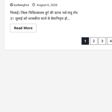
वाले
9
kadwaghut
August 6, 2026
आरो
गिरफ
भिलाई। जिला चिकित्सालय दुर्ग की स्टाफ नर्स मंजू रॉय
…
31 जुलाई को शासकीय कार्य से सेवानिवृत्त हो...
Read
Read More
more
about
CG
Posts
1
2
3
4
:
हजारों
pagination
चेहरों
पर
मुस्कान
लाने
वाली
नर्स
रिटायर,
भावुक
हुए
स्टाफ
…