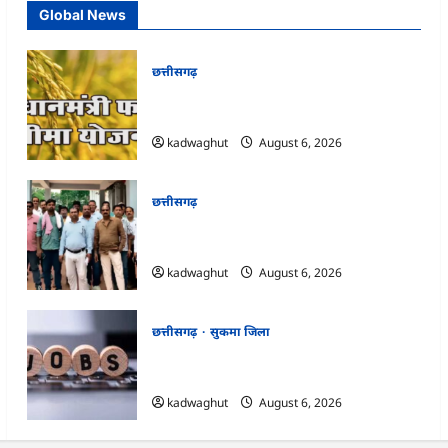
Global News
छत्तीसगढ़
CG : किसानों की खबर, फसल बीमा कराने की
अंतिम तिथि 14 अगस्त तक बढ़ी …
kadwaghut
August 6, 2026
छत्तीसगढ़
CG : गुस्से में मुरिया समाज, आम दरबार शब्द हटाने
की मांग …
kadwaghut
August 6, 2026
छत्तीसगढ़
सुकमा जिला
CG : आज 50 पदों पर भर्ती के लिए लग रहा
रोजगार मेला …
kadwaghut
August 6, 2026