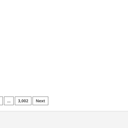
पाव
अंग्रेजी
कर
शराब
ा
की
ालक
तस्करी,
आरोपी
गिरफ्तार
,
…
RF
ाला
…
3,002
Next