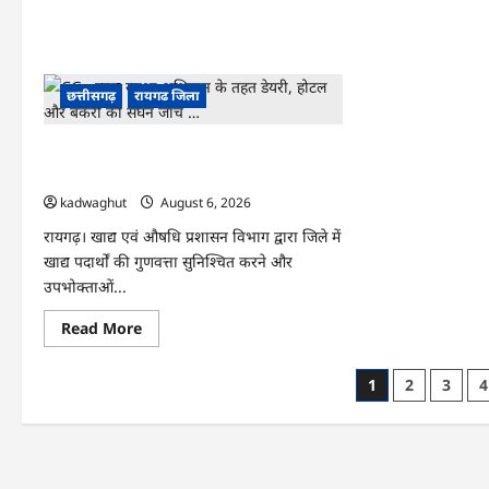
खूनी
में
संघर्ष
कूद
करने
ढाब
वाले
संच
तीन
ने
आरोपी
दी
गिरफ्तार
छत्तीसगढ़
रायगढ जिला
जान
…
SD
ने
निक
CG : खाद्य सुरक्षा अभियान के तहत डेयरी, होटल
शव
और बेकरी की सघन जांच …
…
kadwaghut
August 6, 2026
रायगढ़। खाद्य एवं औषधि प्रशासन विभाग द्वारा जिले में
खाद्य पदार्थों की गुणवत्ता सुनिश्चित करने और
उपभोक्ताओं...
Read
Read More
more
about
CG
Posts
1
2
3
4
:
खाद्य
pagination
सुरक्षा
अभियान
के
तहत
डेयरी,