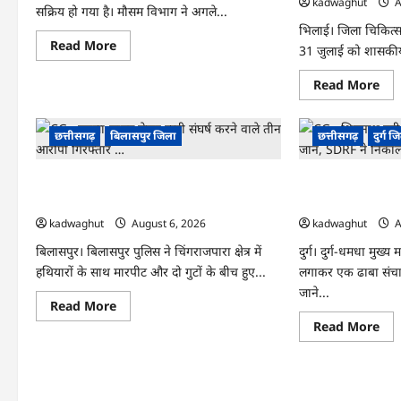
ट्रांसफर
kadwaghut
A
सक्रिय हो गया है। मौसम विभाग ने अगले...
…
भिलाई। जिला चिकित्साल
Read
Read More
31 जुलाई को शासकीय का
more
about
CG
Re
Read More
:
mo
अगले
abo
3
CG
दिन
:
छत्तीसगढ़
बिलासपुर जिला
छत्तीसगढ़
दुर्ग ज
भारी
हजार
बारिश
चेहरो
होने
पर
का
CG : फरसा-चापड़ लेकर खूनी संघर्ष करने वाले तीन
CG : शिवनाथ नदी मे
मुस्
अलर्ट
लाने
आरोपी गिरफ्तार …
जान, SDRF ने निक
…
वाल
नर्स
kadwaghut
August 6, 2026
kadwaghut
A
रिटा
भाव
बिलासपुर। बिलासपुर पुलिस ने चिंगराजपारा क्षेत्र में
दुर्ग। दुर्ग-धमधा मुख्य
हुए
हथियारों के साथ मारपीट और दो गुटों के बीच हुए...
लगाकर एक ढाबा संचाल
स्टा
…
जाने...
Read
Read More
more
Re
Read More
about
mo
CG
abo
:
CG
फरसा-
:
चापड़
शिव
लेकर
नदी