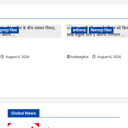
सूरजपुर जिला
छत्तीसगढ़
बिलासपुर जिला
 और ग्रामीण के बीच जमकर विवाद,
CG : बच्ची की आड़ में परिवार को किया 
 का आरोप …
लाख वसूलने वाले 9 आरोपी गिरफ्तार …
August 6, 2026
kadwaghut
August 6, 2026
Global News