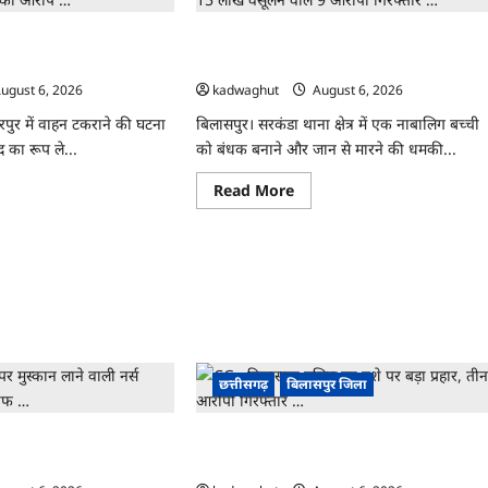
ग्रामीण के बीच जमकर
CG : बच्ची की आड़ में परिवार को किया ब्लैकमेल,
ार का आरोप …
15 लाख वसूलने वाले 9 आरोपी गिरफ्तार …
ugust 6, 2026
kadwaghut
August 6, 2026
ारपुर में वाहन टकराने की घटना
बिलासपुर। सरकंडा थाना क्षेत्र में एक नाबालिग बच्ची
द का रूप ले...
को बंधक बनाने और जान से मारने की धमकी...
ad
Read
Read More
re
more
ut
about
CG
:
ीलदार
बच्ची
की
मीण
आड़
में
परिवार
कर
को
द,
किया
्र
ब्लैकमेल,
छत्तीसगढ़
बिलासपुर जिला
हार
15
लाख
ोप
वसूलने
वाले
 मुस्कान लाने वाली नर्स
CG : बिलासपुर पुलिस का नशे पर बड़ा प्रहार, तीन
9
आरोपी
्टाफ …
आरोपी गिरफ्तार …
गिरफ्तार