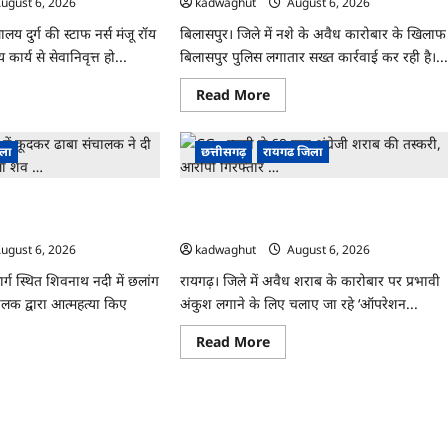
ugust 6, 2026
kadwaghut
August 6, 2026
…
य दुर्ग की स्टाफ नर्स मंजू रॉय
बिलासपुर। जिले में नशे के अवैध कारोबार के खिलाफ
र्य से सेवानिवृत्त हो...
बिलासपुर पुलिस लगातार सख्त कार्रवाई कर रही है।..
ad
Read
Read More
re
more
ut
about
CG
:
िला
छत्तीसगढ़
रायगढ जिला
ों
बिलासपुर
ं
पुलिस
का
ं कूदकर ढाबा संचालक ने दी
CG : स्कूटी से 69 पाव अंग्रेजी शराब की तस्करी,
कान
नशे
पर
ाला शव …
आरोपी गिरफ्तार …
ी
बड़ा
प्रहार,
ugust 6, 2026
kadwaghut
August 6, 2026
यर,
तीन
ुक
आरोपी
 मार्ग स्थित शिवनाथ नदी में छलांग
रायगढ़। जिले में अवैध शराब के कारोबार पर प्रभावी
गिरफ्तार
क द्वारा आत्महत्या किए
फ
अंकुश लगाने के लिए चलाए जा रहे ‘ऑपरेशन...
…
Read
Read More
more
ad
about
re
CG
ut
:
स्कूटी
से
नाथ
69