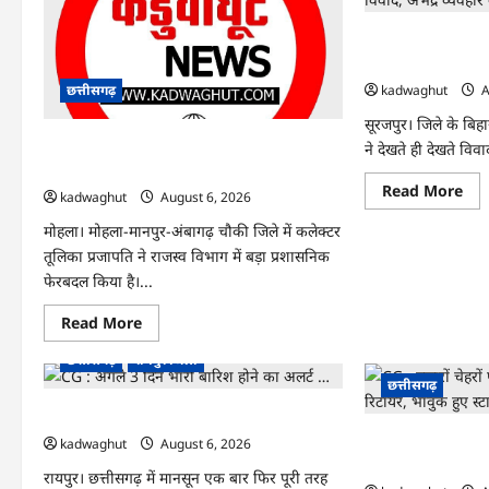
CG : तहसीलदार और 
विवाद, अभद्र व्यवह
kadwaghut
A
छत्तीसगढ़
सूरजपुर। जिले के बिह
मोहला : कई तहसीलदार और नायब तहसीलदारों का
ने देखते ही देखते विवा
ट्रांसफर …
Re
Read More
kadwaghut
August 6, 2026
mo
abo
मोहला। मोहला-मानपुर-अंबागढ़ चौकी जिले में कलेक्टर
CG
:
तूलिका प्रजापति ने राजस्व विभाग में बड़ा प्रशासनिक
तहस
और
फेरबदल किया है।...
ग्रा
के
Read
Read More
बीच
more
जम
about
विवा
छत्तीसगढ़
रायपुर जिला
मोहला
अभद
:
छत्तीसगढ़
व्यव
कई
का
तहसीलदार
CG : अगले 3 दिन भारी बारिश होने का अलर्ट …
आर
और
…
CG : हजारों चेहरों पर
नायब
kadwaghut
August 6, 2026
तहसीलदारों
रिटायर, भावुक हुए स
का
रायपुर। छत्तीसगढ़ में मानसून एक बार फिर पूरी तरह