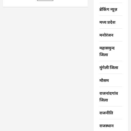
ग्राम
सुंदरा
पटवारी
ब्रेकिंग न्यूज़
कार्यालय
का
किया
मध्य प्रदेश
आकस्मिक
निरीक्षण
…
मनोरंजन
महासमुन्द
जिला
मुंगेली जिला
मौसम
राजनांदगांव
जिला
राजनीति
राजस्थान