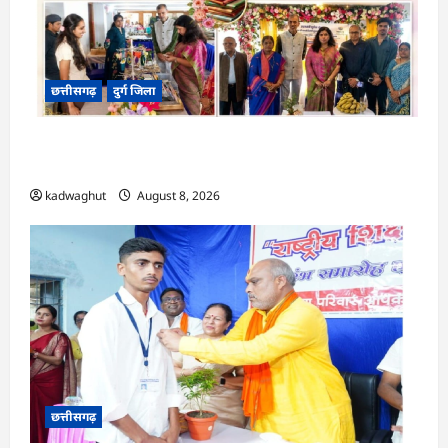
छत्तीसगढ़
दुर्ग जिला
CG : ‘वोकल फॉर लोकल’ से मिल रही नई पहचान, सरोज
पाण्डेय ने बुनकरों का बढ़ाया उत्साह …
kadwaghut
August 8, 2026
छत्तीसगढ़