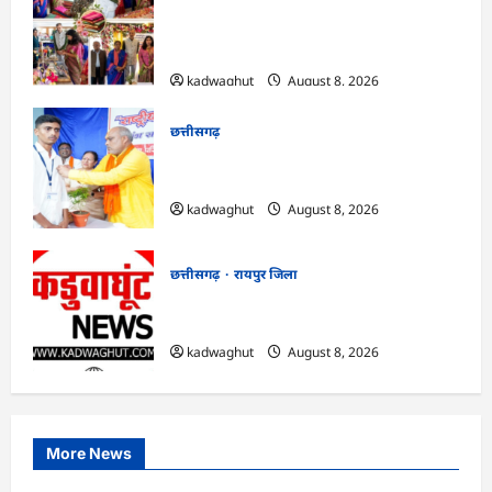
CG : ‘वोकल फॉर लोकल’ से मिल रही नई
पहचान, सरोज पाण्डेय ने बुनकरों का बढ़ाया
उत्साह …
kadwaghut
August 8, 2026
छत्तीसगढ़
CG : नौकरी देने वाले बनें: रिसाली कॉलेज में छात्रों
को विधायक चंद्राकर का संदेश …
kadwaghut
August 8, 2026
छत्तीसगढ़
रायपुर जिला
CG : सुशासन, नीति निर्माण और साक्ष्य-
आधारित निर्णय प्रणाली को मिलेगा बढ़ावा …
kadwaghut
August 8, 2026
More News