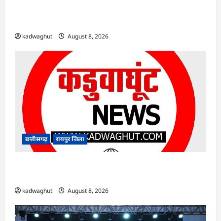
CG : नौकरी देने वाले बनें: रिसाली कॉलेज में छात्रों को
विधायक चंद्राकर का संदेश …
kadwaghut
August 8, 2026
छत्तीसगढ़
रायपुर जिला
CG : सुशासन, नीति निर्माण और साक्ष्य-आधारित निर्णय
प्रणाली को मिलेगा बढ़ावा …
kadwaghut
August 8, 2026