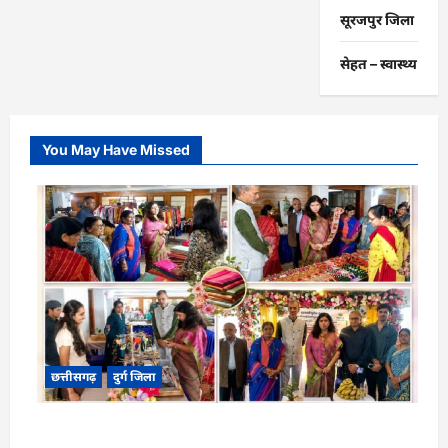
सूरजपुर जिला
सेहत – स्‍वास्‍थ्‍य
You May Have Missed
छत्तीसगढ़
दुर्ग जिला
CG : ‘वोकल फॉर लोकल’ से मिल रही नई पहचान, सरोज