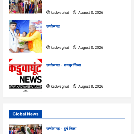
उत्साह …
kadwaghut
August 8, 2026
छत्तीसगढ़
CG : नौकरी देने वाले बनें: रिसाली कॉलेज में छात्रों
को विधायक चंद्राकर का संदेश …
kadwaghut
August 8, 2026
छत्तीसगढ़
रायपुर जिला
CG : सुशासन, नीति निर्माण और साक्ष्य-
आधारित निर्णय प्रणाली को मिलेगा बढ़ावा …
kadwaghut
August 8, 2026
Global News
छत्तीसगढ़
दुर्ग जिला