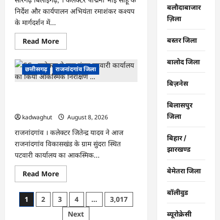
हुआ
बलौदाबाजार
निर्देश और कार्यपालन अभियंता रमाशंकर कश्यप
पूरा
…
ज़िला
के मार्गदर्शन में...
बस्तर जिला
Read
Read More
more
about
CG
बालोद जिला
:
छत्तीसगढ़
राजनांदगांव जिला
भोथीडीह
में
बिज़नेस
हुआ
CG : कलेक्टर ने ग्राम सुंदरा पटवारी कार्यालय
जल
अर्पण
बिलासपुर
का किया आकस्मिक निरीक्षण …
व
जनजागरूकता
जिला
kadwaghut
August 8, 2026
का
आयोजन
राजनांदगांव । कलेक्टर जितेन्द्र यादव ने आज
…
बिहार /
राजनांदगांव विकासखंड के ग्राम सुंदरा स्थित
झारखण्ड
पटवारी कार्यालय का आकस्मिक...
बेमेतरा जिला
Read
Read More
more
about
बॉलीवुड
CG
Posts
1
2
3
4
…
3,017
:
कलेक्टर
pagination
Next
ब्यूरोक्रेसी
ने