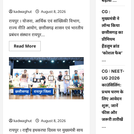
बढ़ावा …
चंद्राकर
आधारित निर्णय प्रणाली को मिलेगा बढ़ावा …
का
संदेश
CG :
kadwaghut
August 8, 2026
…
मुख्यमंत्री ने
रायपुर । योजना, आर्थिक एवं सांख्यिकी विभाग,
लॉन्च किया
राज्य नीति आयोग, छत्तीसगढ़ शासन एवं भारतीय
छत्तीसगढ़ का
प्रबंधन संस्थान रायपुर...
प्रीमियम
Read
Read More
हैंडलूम ब्रांड
more
‘कोशल फैब’
about
CG
…
:
सुशासन,
नीति
CG : NEET-
निर्माण
UG 2026
और
साक्ष्य-
काउंसिलिंग:
आधारित
छत्तीसगढ़
रायपुर जिला
निर्णय
प्रथम चरण के
प्रणाली
लिए आवेदन
को
मिलेगा
शुरू, जानें
CG : मुख्यमंत्री ने लॉन्च किया छत्तीसगढ़ का
बढ़ावा
फीस और
…
प्रीमियम हैंडलूम ब्रांड ‘कोशल फैब’ …
जरूरी तारीखें
kadwaghut
August 8, 2026
…
रायपुर । राष्ट्रीय हथकरघा दिवस पर मुख्यमंत्री साय