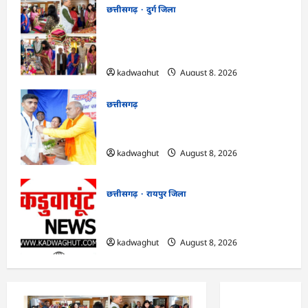
छत्तीसगढ़
दुर्ग जिला
CG : ‘वोकल फॉर लोकल’ से मिल रही नई
पहचान, सरोज पाण्डेय ने बुनकरों का बढ़ाया
उत्साह …
kadwaghut
August 8, 2026
छत्तीसगढ़
CG : नौकरी देने वाले बनें: रिसाली कॉलेज में छात्रों
को विधायक चंद्राकर का संदेश …
kadwaghut
August 8, 2026
छत्तीसगढ़
रायपुर जिला
CG : सुशासन, नीति निर्माण और साक्ष्य-
आधारित निर्णय प्रणाली को मिलेगा बढ़ावा …
kadwaghut
August 8, 2026