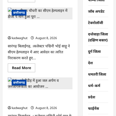
more
about
फोरलेन
जॉब अपडेट
पर
छत्तीसगढ़
‘श्रेय’
की
टेक्नोलॉजी
सियासत?
CG : दीपक चौधरी का सीएम हेल्पलाइन में
-“काम
पहले
डीजी पे मांग हुआ पूरा …
से
दन्तेवाड़ा जिला
पटरी
kadwaghut
August 8, 2026
(दक्षिण बस्तर)
पर,
अब
सारंगढ़ बिलाईगढ़, ।कलेक्टर पद्मिनी भोई साहू ने
श्रेय
दुर्ग जिला
सीएम हेल्पलाइन में आए आवेदन का त्वरित
की
दौड़?
निराकरण करते हुए...
DPR
टेंडर
देश
के
Read
Read More
बाद
more
उसी
धमतरी जिला
about
सड़क
CG
की
:
छत्तीसगढ़
मांग
दीपक
धर्म-कर्म
लेकर
चौधरी
पहुंचे
का
सांसद
CG : भोथीडीह में हुआ जल अर्पण व
सीएम
प्रदेश
संतोष
हेल्पलाइन
जनजागरूकता का आयोजन …
पांडे”
में
डीजी
kadwaghut
August 8, 2026
फाईनेंस
पे
मांग
सारंगढ़ बिलाईगढ़, । कलेक्टर पद्मिनी भोई साहू के