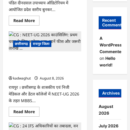
पंडित दीनदयाल उपाध्याय ऑडिटोरियम में
आयोजित प्रदेश स्तरीय बुनकर...
Read
Read More
Recent
more
Comments
about
CG
:
A
मुख्यमंत्री
छत्तीसगढ़
रायपुर जिला
ने
WordPress
लॉन्च
Commenter
किया
छत्तीसगढ़
on
Hello
CG : NEET-UG 2026 काउंसिलिंग: प्रथम
का
प्रीमियम
चरण के लिए आवेदन शुरू, जानें फीस और
world!
हैंडलूम
जरूरी तारीखें …
ब्रांड
‘कोशल
kadwaghut
August 8, 2026
फैब’
…
रायपुर । छत्तीसगढ़ के शासकीय एवं निजी
Archives
मेडिकल और डेंटल कॉलेजों में NEET-UG 2026
के तहत MBBS...
August
Read
Read More
2026
more
about
CG
July 2026
: