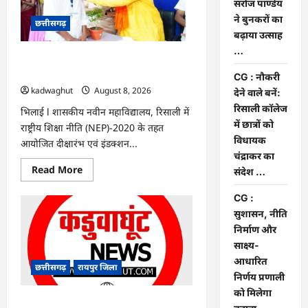
सरोज पाण्डेय
मिल
रही
ने बुनकरों का
छत्तीसगढ़
नई
पहचान,
बढ़ाया उत्साह
सरोज
…
पाण्डेय
CG : नौकरी देने वाले बनें: रिसाली कॉलेज में
ने
बुनकरों
छात्रों को विधायक चंद्राकर का संदेश …
CG : नौकरी
का
kadwaghut
August 8, 2026
बढ़ाया
देने वाले बनें:
उत्साह
रिसाली कॉलेज
…
भिलाई l शासकीय नवीन महाविद्यालय, रिसाली में
में छात्रों को
राष्ट्रीय शिक्षा नीति (NEP)-2020 के तहत
विधायक
आयोजित दीक्षारंभ एवं इंडक्शन...
चंद्राकर का
Read
Read More
संदेश …
more
about
CG
CG :
:
सुशासन, नीति
नौकरी
देने
निर्माण और
वाले
साक्ष्य-
बनें:
रिसाली
आधारित
कॉलेज
छत्तीसगढ़
रायपुर जिला
में
निर्णय प्रणाली
छात्रों
को मिलेगा
को
विधायक
CG : सुशासन, नीति निर्माण और साक्ष्य-