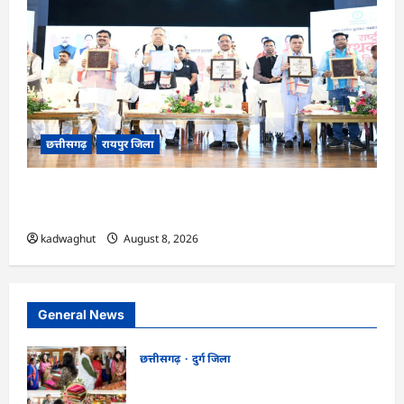
छत्तीसगढ़
रायपुर जिला
CG : मुख्यमंत्री ने लॉन्च किया छत्तीसगढ़ का प्रीमियम
हैंडलूम ब्रांड ‘कोशल फैब’ …
kadwaghut
August 8, 2026
General News
छत्तीसगढ़
दुर्ग जिला
CG : ‘वोकल फॉर लोकल’ से मिल रही नई
पहचान, सरोज पाण्डेय ने बुनकरों का बढ़ाया