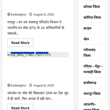
CG : 24 IFS अधिकारियों का तबादला, वन
कोरबा जिला
विभाग में बड़े पैमाने पर नई पदस्थापना …
kadwaghut
August 8, 2026
कोरिया जिला
रायपुर । वन एवं जलवायु परिवर्तन विभाग ने
भारतीय वन सेवा (IFS) के 24 अधिकारियों के
क्राइम
तबादले...
खेल
Read
Read More
छत्तीसगढ़
कवर्धा जिला
more
about
गरियाबंद
राजनांदगांव जिला
राजनीति
CG
जिला
:
24
IFS
फोरलेन पर ‘श्रेय’ की सियासत?-“काम पहले से
गौरेला – पेंड्रा –
अधिकारियों
पटरी पर, अब श्रेय की दौड़? DPR टेंडर के बाद
का
मरवाही जिला
तबादला,
उसी सड़क की मांग लेकर पहुंचे सांसद संतोष
वन
पांडे”
विभाग
छत्तीसगढ़
में
kadwaghut
August 8, 2026
बड़े
पैमाने
फोरलेन पर ‘श्रेय’ की सियासत? DPR का टेंडर जून
जशपुर जिला
पर
नई
में ही जारी, फिर अगस्त में वही मांग...
पदस्थापना
…
जांजगीर-
Read
Read More
चाम्पा जिला