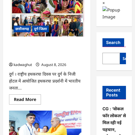
×
छत्तीसगढ़
दुर्ग जिला
Search
CG : ‘वोकल फॉर लोकल’ से मिल रही नई
पहचान, सरोज पाण्डेय ने बुनकरों का बढ़ाया
उत्साह …
Searc
kadwaghut
August 8, 2026
दुर्ग । राष्ट्रीय हथकरघा दिवस पर दुर्ग के निजी
होटल में आयोजित हथकरघा प्रदर्शनी में भारतीय
जनता...
Recent
Posts
Read
Read More
more
about
CG : ‘वोकल
CG
फॉर लोकल’ से
:
‘वोकल
मिल रही नई
फॉर
लोकल’
पहचान,
से