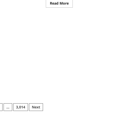
re
Read
Read More
ut
more
about
CG
:
्सव
जल
संरक्षण
से
बदला
जीवन
:
’
धमतरी
यान
के
भोथापारा
ा
में
मर्थन
आजीविका
डबरी
बनी
आर्थिक
स्वावलंबन
का
नया
आधार
…
3,014
Next