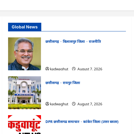
Global News
छत्तीसगढ़
बिलासपुर जिला
राजनीति
CG News: पाटन सीट पर फंसे भूपेश बघेल!
सुप्रीम कोर्ट ने हाईकोर्ट के फैसले में दखल से किया
इनकार
kadwaghut
August 7, 2026
छत्तीसगढ़
रायपुर जिला
CGPSC SI भर्ती रिजल्ट में ‘न्यूज़’, ‘स्पेस रानी’ और
‘हे राम’ जैसे नामों पर बवाल, आयोग ने दी सफाई
kadwaghut
August 7, 2026
DPR छत्तीसगढ समाचार
कांकेर जिला (उत्तर बस्तर)
CG : ग्राम पंचायत भैंसासुर में नवीन आधार केंद्र का