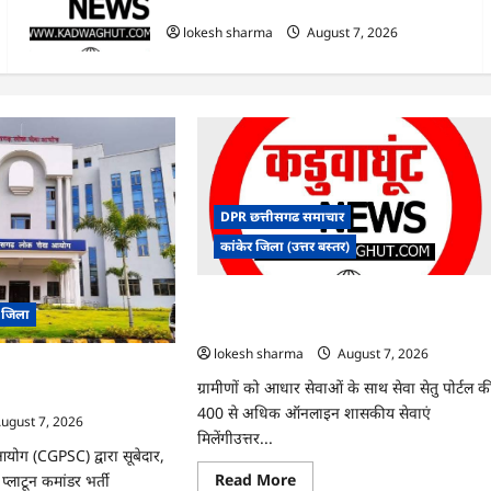
हुआ शुभारंभ
lokesh sharma
August 7, 2026
DPR छत्तीसगढ समाचार
कांकेर जिला (उत्तर बस्तर)
CG : ग्राम पंचायत भैंसासुर में नवीन आधार केंद्र क
र जिला
हुआ शुभारंभ
lokesh sharma
August 7, 2026
 में ‘न्यूज़’, ‘स्पेस रानी’ और
ग्रामीणों को आधार सेवाओं के साथ सेवा सेतु पोर्टल क
 पर बवाल, आयोग ने दी सफाई
400 से अधिक ऑनलाइन शासकीय सेवाएं
ugust 7, 2026
मिलेंगीउत्तर...
योग (CGPSC) द्वारा सूबेदार,
Read
Read More
्लाटून कमांडर भर्ती