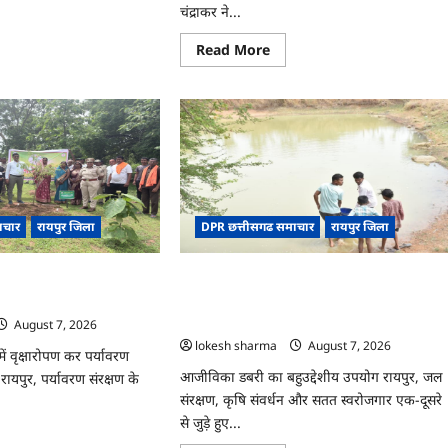
चंद्राकर ने...
ad
re
ut
Read
Read More
more
about
CG
्त
:
गेंदे
े
की
खेती
ादी
से
कुमारी
चंद्राकर
षरता
ने
बढ़ाई
लास
ाचार
रायपुर जिला
DPR छत्तीसगढ समाचार
रायपुर जिला
अपनी
आमदनी
‘एक पेड़ माँ के नाम’ अभियान
CG : जल संरक्षण से बदला जीवन : धमतरी के
या
गा
भोथापारा में आजीविका डबरी बनी आर्थिक
स्वावलंबन का नया आधार
August 7, 2026
lokesh sharma
August 7, 2026
ं वृक्षारोपण कर पर्यावरण
आजीविका डबरी का बहुउद्देशीय उपयोग रायपुर, जल
रायपुर, पर्यावरण संरक्षण के
संरक्षण, कृषि संवर्धन और सतत स्वरोजगार एक-दूसरे
से जुड़े हुए...
ad