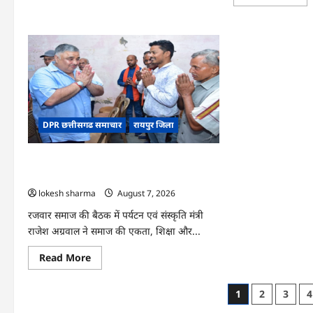
mo
CG
abo
:
CG
धान
:
के
वन
साथ
महोत
अदरक
में
की
‘एक
खेती
पेड़
ने
माँ
बदली
के
किसान
नाम
की
अभि
DPR छत्तीसगढ समाचार
रायपुर जिला
तकदीर,
को
पौन
मिल
एकड़
जनस
से
CG : समाज की एकजुटता सामाजिक विकास की
कमाया
लाखों
सबसे बड़ी शक्ति : राजेश अग्रवाल
का
lokesh sharma
August 7, 2026
मुनाफा
रजवार समाज की बैठक में पर्यटन एवं संस्कृति मंत्री
राजेश अग्रवाल ने समाज की एकता, शिक्षा और...
Read
Read More
more
about
CG
Posts
1
2
3
4
:
समाज