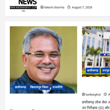
हुआ शुभारंभ
lokesh sharma
August 7, 2026
छत्तीसगढ़
रायपु
CGPSC SI भर्ती रिजल्ट
छत्तीसगढ़
बिलासपुर जिला
राजनीति
‘हे राम’ जैसे नामों
kadwaghut
A
CG News: पाटन सीट पर फंसे भूपेश बघेल! सुप्रीम
छत्तीसगढ़ लोक सेवा आ
कोर्ट ने हाईकोर्ट के फैसले में दखल से किया इनकार
उप निरीक्षक (SI) और प