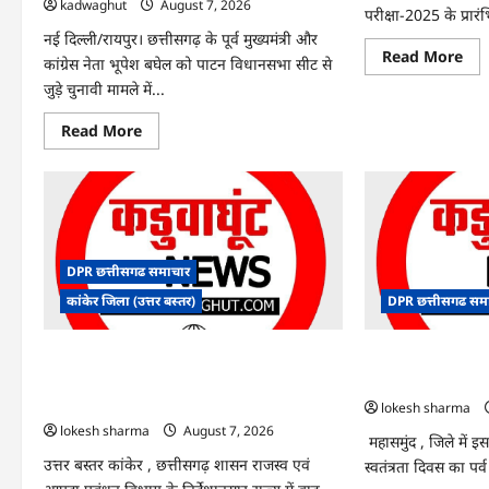
kadwaghut
August 7, 2026
परीक्षा-2025 के प्रारं
नई दिल्ली/रायपुर। छत्तीसगढ़ के पूर्व मुख्यमंत्री और
Re
Read More
कांग्रेस नेता भूपेश बघेल को पाटन विधानसभा सीट से
mo
abo
जुड़े चुनावी मामले में...
CG
SI
Read
Read More
भर्ती
more
रिजल
about
में
CG
‘न्यूज
News:
‘स्पे
पाटन
रानी
सीट
और
पर
‘हे
फंसे
राम’
भूपेश
जैसे
DPR छत्तीसगढ समाचार
बघेल!
नामो
सुप्रीम
पर
कांकेर जिला (उत्तर बस्तर)
DPR छत्तीसगढ सम
कोर्ट
बवा
ने
आय
हाईकोर्ट
ने
CG : आपदा प्रबंधन संबंधी राज्य स्तरीय मॉक
CG : 15 अगस्त को ज
के
दी
फैसले
सफा
एक्सरसाइज का वीडियो कान्फ्रेंसिंग के जरिए
साक्षरता के उल्लास क
में
कार्यशाला आयोजित
दखल
lokesh sharma
से
lokesh sharma
August 7, 2026
किया
महासमुंद , जिले में 
इनकार
उत्तर बस्तर कांकेर , छत्तीसगढ़ शासन राजस्व एवं
स्वतंत्रता दिवस का पर्