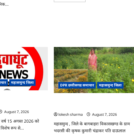
more
भिक...
about
CG
:
ad
ग्राम
re
पंचायत
ut
भैंसासुर
PSC
में
नवीन
आधार
्ट
केंद्र
का
़’,
हुआ
स
शुभारंभ
’
ं
ाचार
महासमुन्द जिला
DPR छत्तीसगढ समाचार
महासमुन्द जिला
ल,
ोग
िले में आजादी का जश्न
CG : गेंदे की खेती से कुमारी चंद्राकर ने बढ़ाई अपन
ई
े रूप में मनाया जाएगा
आमदनी
August 7, 2026
lokesh sharma
August 7, 2026
इस वर्ष 15 अगस्त 2026 को
महासमुन्द , जिले के बागबाहरा विकासखण्ड के ग्राम
व विशेष रूप से...
भदरसी की कृषक कुमारी चंद्राकर पति दाऊलाल