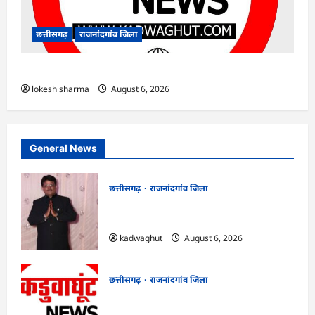
छत्तीसगढ़
राजनांदगांव जिला
राजनांदगांव : ऑटो चालक को लूटने वाले 4 गिरफ्तार…
lokesh sharma
August 6, 2026
General News
छत्तीसगढ़
राजनांदगांव जिला
Rajnandgaon : समाजसेवी, भाजपा नेता एवं
कवि भीखम गांधी का निधन, क्षेत्र में शोक की लहर
kadwaghut
August 6, 2026
छत्तीसगढ़
राजनांदगांव जिला
राजनांदगांव : आयुष पॉलीक्लिनिक परिसर में
हरियाली लाने मेयर ने रोपे पौधे…