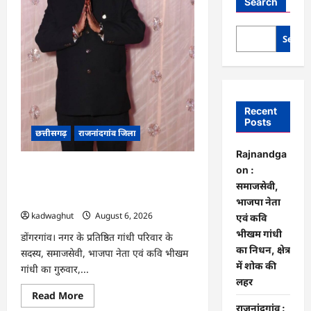
Search
Searc
Recent
Posts
छत्तीसगढ़
राजनांदगांव जिला
Rajnandga
Rajnandgaon : समाजसेवी, भाजपा नेता
on :
एवं कवि भीखम गांधी का निधन, क्षेत्र में शोक
समाजसेवी,
की लहर
भाजपा नेता
kadwaghut
August 6, 2026
एवं कवि
भीखम गांधी
डोंगरगांव। नगर के प्रतिष्ठित गांधी परिवार के
का निधन, क्षेत्र
सदस्य, समाजसेवी, भाजपा नेता एवं कवि भीखम
में शोक की
गांधी का गुरुवार,...
लहर
Read
Read More
more
राजनांदगांव :