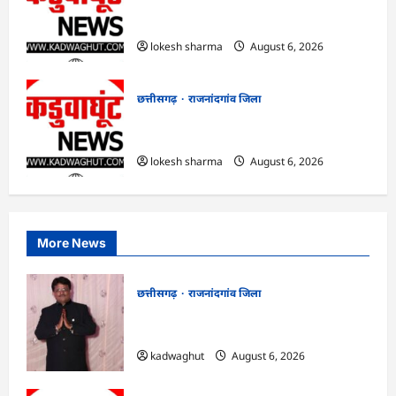
राजनांदगांव : आयुष पॉलीक्लिनिक परिसर में
हरियाली लाने मेयर ने रोपे पौधे…
lokesh sharma
August 6, 2026
छत्तीसगढ़
राजनांदगांव जिला
राजनांदगांव : कुर्सी पर 3 साल से ज्यादा नहीं
टिकेंगे अफसर-कर्मचारी…
lokesh sharma
August 6, 2026
More News
छत्तीसगढ़
राजनांदगांव जिला
Rajnandgaon : समाजसेवी, भाजपा नेता एवं
कवि भीखम गांधी का निधन, क्षेत्र में शोक की लहर
kadwaghut
August 6, 2026