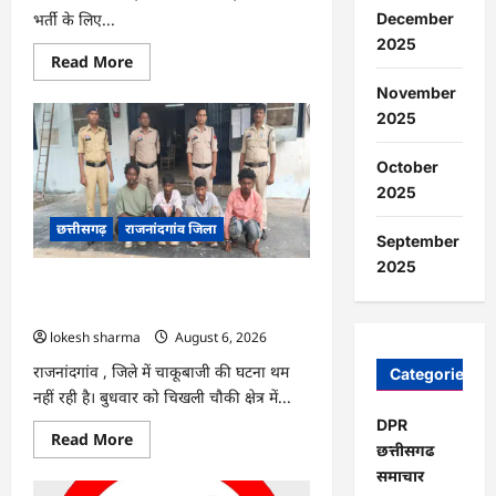
भर्ती के लिए...
December
2025
Read
Read More
more
about
November
राजनांदगांव
2025
:
सीधी
भर्ती
October
के
लिए
2025
जारी
विज्ञापन
छत्तीसगढ़
राजनांदगांव जिला
में
September
संशोधन…
2025
राजनांदगांव : युवक पर चाकू से जानलेवा
हमला, चार आरोपी गिरफ्तार…
lokesh sharma
August 6, 2026
राजनांदगांव , जिले में चाकूबाजी की घटना थम
Categories
नहीं रही है। बुधवार को चिखली चौकी क्षेत्र में...
DPR
Read
Read More
छत्तीसगढ
more
about
समाचार
राजनांदगांव