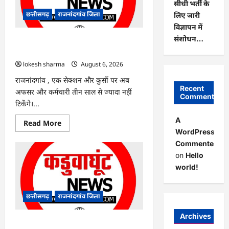
सीधी भर्ती के
हरियाली
लाने
छत्तीसगढ़
राजनांदगांव जिला
लिए जारी
मेयर
ने
विज्ञापन में
रोपे
संशोधन…
पौधे…
राजनांदगांव : कुर्सी पर 3 साल से ज्यादा नहीं
टिकेंगे अफसर-कर्मचारी…
lokesh sharma
August 6, 2026
राजनांदगांव , एक सेक्शन और कुर्सी पर अब
Recent
अफसर और कर्मचारी तीन साल से ज्यादा नहीं
Comments
टिकेंगे।...
A
Read
Read More
more
WordPress
about
Commenter
राजनांदगांव
:
on
Hello
कुर्सी
पर
world!
3
साल
से
ज्यादा
छत्तीसगढ़
राजनांदगांव जिला
नहीं
टिकेंगे
अफसर-
Archives
कर्मचारी…
राजनांदगांव : ऑटो चालक को लूटने वाले 4