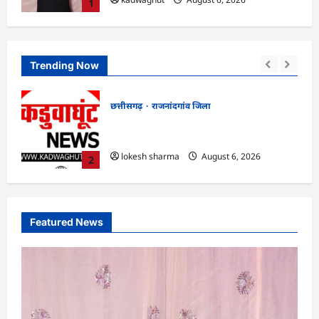
1
Trending Now
छत्तीसगढ़
राजनांदगांव जिला
एवं
राजनांदगांव : आयुष पॉलीक्लिनिक परिसर में
की लहर
हरियाली लाने मेयर ने रोपे पौधे…
lokesh sharma
August 6, 2026
2
Featured News