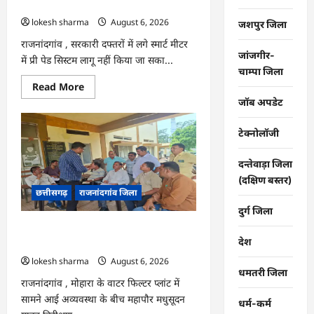
कंपनी…
lokesh sharma
August 6, 2026
जशपुर जिला
राजनांदगांव , सरकारी दफ्तरों में लगे स्मार्ट मीटर
जांजगीर-
में प्री पेड सिस्टम लागू नहीं किया जा सका...
चाम्पा जिला
Read
Read More
more
जॉब अपडेट
about
राजनांदगांव
:
टेक्नोलॉजी
107
करोड़
बकाया,
दन्तेवाड़ा जिला
प्री-
पेड
(दक्षिण बस्तर)
व्यवस्था
छत्तीसगढ़
राजनांदगांव जिला
में
3
दुर्ग जिला
माह
का
राजनांदगांव : महापौर ने फिल्टर प्लांट संचालक
एडवांस
देश
लेगी
से कहा- व्यवस्था दुरुस्त करें…
बिजली
lokesh sharma
August 6, 2026
कंपनी…
धमतरी जिला
राजनांदगांव , मोहारा के वाटर फिल्टर प्लांट में
सामने आई अव्यवस्था के बीच महापौर मधुसूदन
धर्म-कर्म