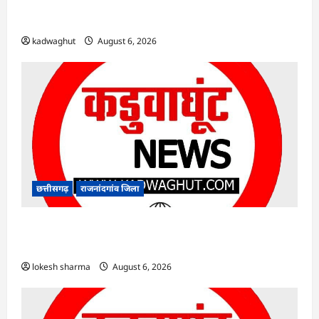
Rajnandgaon : समाजसेवी, भाजपा नेता एवं कवि
भीखम गांधी का निधन, क्षेत्र में शोक की लहर
kadwaghut
August 6, 2026
छत्तीसगढ़
राजनांदगांव जिला
राजनांदगांव : आयुष पॉलीक्लिनिक परिसर में हरियाली
लाने मेयर ने रोपे पौधे…
lokesh sharma
August 6, 2026