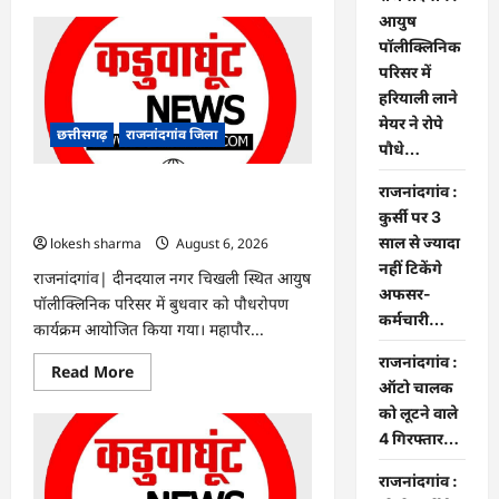
about
Rajnandgaon
आयुष
:
पॉलीक्लिनिक
समाजसेवी,
भाजपा
परिसर में
नेता
हरियाली लाने
एवं
कवि
मेयर ने रोपे
भीखम
छत्तीसगढ़
राजनांदगांव जिला
गांधी
पौधे…
का
निधन,
राजनांदगांव :
क्षेत्र
राजनांदगांव : आयुष पॉलीक्लिनिक परिसर में
में
हरियाली लाने मेयर ने रोपे पौधे…
कुर्सी पर 3
शोक
की
साल से ज्यादा
lokesh sharma
August 6, 2026
लहर
नहीं टिकेंगे
राजनांदगांव| दीनदयाल नगर चिखली स्थित आयुष
अफसर-
पॉलीक्लिनिक परिसर में बुधवार को पौधरोपण
कर्मचारी…
कार्यक्रम आयोजित किया गया। महापौर...
राजनांदगांव :
Read
Read More
more
ऑटो चालक
about
को लूटने वाले
राजनांदगांव
:
4 गिरफ्तार…
आयुष
पॉलीक्लिनिक
परिसर
राजनांदगांव :
में