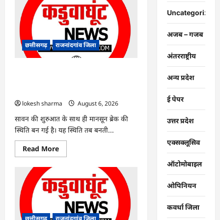
:
युवक
Uncategorized
पर
चाकू
से
अजब – गजब
जानलेवा
हमला,
छत्तीसगढ़
राजनांदगांव जिला
चार
अंतरराष्ट्रीय
आरोपी
गिरफ्तार…
राजनांदगांव : 7 दिन और थमी रहेगी बारिश,
अन्य प्रदेश
नए सिस्टम का इंतजार, तापमान और उमस
बढ़ी…
ई पेपर
lokesh sharma
August 6, 2026
सावन की शुरुआत के साथ ही मानसून ब्रेक की
उत्तर प्रदेश
स्थिति बन गई है। यह स्थिति तब बनती...
एक्सक्लूसिव
Read
Read More
more
about
ऑटोमोबाइल
राजनांदगांव
:
7
ओपिनियन
दिन
और
थमी
कवर्धा जिला
रहेगी
बारिश,
छत्तीसगढ़
राजनांदगांव जिला