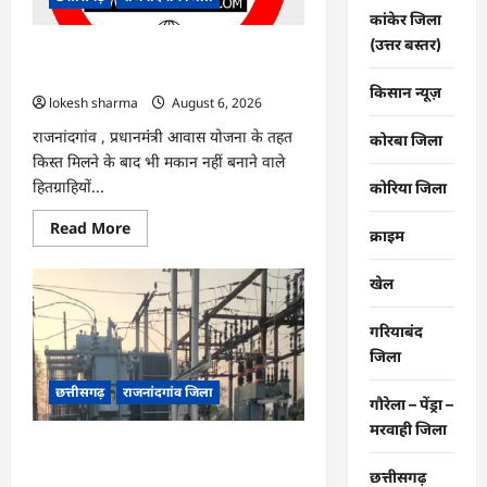
नए
कांकेर जिला
सिस्टम
का
(उत्तर बस्तर)
इंतजार,
राजनांदगांव : किस्त लेकर नहीं बनाया आवास
तापमान
145 हितग्राहियों से होगी वसूली…
और
किसान न्यूज़
उमस
lokesh sharma
August 6, 2026
बढ़ी…
राजनांदगांव , प्रधानमंंत्री आवास योजना के तहत
कोरबा जिला
किस्त मिलने के बाद भी मकान नहीं बनाने वाले
हितग्राहियों...
कोरिया जिला
Read
Read More
क्राइम
more
about
राजनांदगांव
खेल
:
किस्त
लेकर
गरियाबंद
नहीं
बनाया
जिला
आवास
145
छत्तीसगढ़
राजनांदगांव जिला
हितग्राहियों
गौरेला – पेंड्रा –
से
होगी
मरवाही जिला
वसूली…
राजनांदगांव : 107 करोड़ बकाया, प्री-पेड
व्यवस्था में 3 माह का एडवांस लेगी बिजली
छत्तीसगढ़