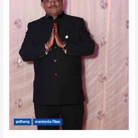
छत्तीसगढ़
राजनांदगांव जिला