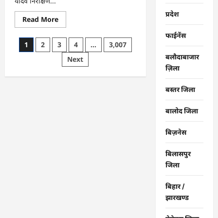
यादव निरीक्षण...
प्रदेश
Read
Read More
more
about
फाईनेंस
राजनांदगांव
Posts
1
2
3
4
…
3,007
:
महापौर
बलौदाबाजार
pagination
Next
ने
फिल्टर
ज़िला
प्लांट
संचालक
से
बस्तर जिला
कहा-
व्यवस्था
दुरुस्त
बालोद जिला
करें…
बिज़नेस
बिलासपुर
जिला
बिहार /
झारखण्ड