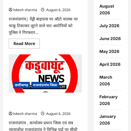
गिरफ्तार…
August
lokesh sharma
August 6, 2026
2026
राजनांदगांव| पेंड्री बाइपास पर ऑटो चालक पर
चाकू टिकाकर लूटने वाले चार आरोपियों को
July 2026
पुलिस ने गिरफ्तार...
June 2026
Read
Read More
more
about
May 2026
राजनांदगांव
:
ऑटो
April 2026
चालक
को
लूटने
March
वाले
4
2026
छत्तीसगढ़
राजनांदगांव जिला
गिरफ्तार…
February
राजनांदगांव : सीधी भर्ती के लिए जारी विज्ञापन
2026
में संशोधन…
lokesh sharma
August 6, 2026
January
राजनांदगांव , कार्यालय प्रधान जिला एवं सत्र
2026
न्यायाधीश राजनांदगांव ने विभिन्न पदों पर सीधी