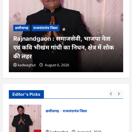
छत्तीसगढ़
राजनांदगांव जिला
राजनांदगांव : आयुष पॉलीक्लिनिक परिसर में
हरियाली लाने मेयर ने रोपे पौधे…
lokesh sharma
August 6, 2026
Editor's Picks
छत्तीसगढ़
राजनांदगांव जिला
न में
Rajnandgaon : समाजसेवी, भाजपा नेता एवं
कवि भीखम गांधी का निधन, क्षेत्र में शोक की लहर
kadwaghut
August 6, 2026