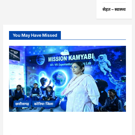
सेहत – स्‍वास्‍थ्‍य
You May Have Missed
छत्तीसगढ़
कोरिया जिला
CG : अच्छा और बड़ा सोचो, लक्ष्य हासिल करने के लिए
जुनून जरूरी : कलेक्टर …