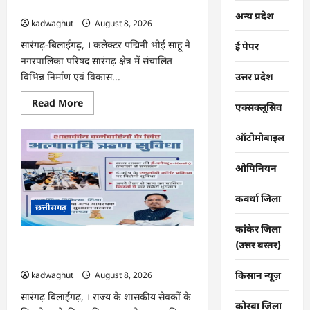
कलेक्टर ने की समीक्षा …
अन्य प्रदेश
kadwaghut
August 8, 2026
सारंगढ़-बिलाईगढ़, । कलेक्टर पद्मिनी भोई साहू ने
ई पेपर
नगरपालिका परिषद सारंगढ़ क्षेत्र में संचालित
विभिन्न निर्माण एवं विकास...
उत्तर प्रदेश
Read
Read More
एक्सक्लूसिव
more
about
CG
ऑटोमोबाइल
:
सारंगढ़
नगरपालिका
ओपिनियन
के
विकास
कार्यों
का
कवर्धा जिला
छत्तीसगढ़
कलेक्टर
ने
की
कांकेर जिला
समीक्षा
CG : वेतन के आधार पर सरकारीकर्मियों को
(उत्तर बस्तर)
…
मिलेगा बिना ब्याज अल्पावधि ऋण …
kadwaghut
August 8, 2026
किसान न्यूज़
सारंगढ़ बिलाईगढ़, । राज्य के शासकीय सेवकों के
कोरबा जिला