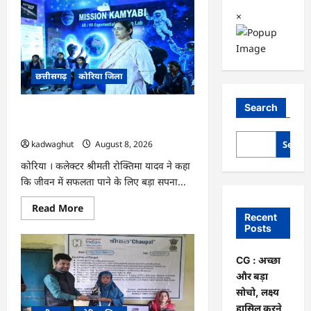
×
छत्तीसगढ़
कोरिया जिला
Search
CG : अच्छा और बड़ा सोचो, लक्ष्य हासिल करने
के लिए जुनून जरूरी : कलेक्टर …
Searc
kadwaghut
August 8, 2026
कोरिया । कलेक्टर श्रीमती रोक्तिमा यादव ने कहा
कि जीवन में सफलता पाने के लिए बड़ा सपना...
Read
Read More
more
Recent
about
Posts
CG
:
अच्छा
CG : अच्छा
और
बड़ा
और बड़ा
सोचो,
सोचो, लक्ष्य
लक्ष्य
हासिल
हासिल करने