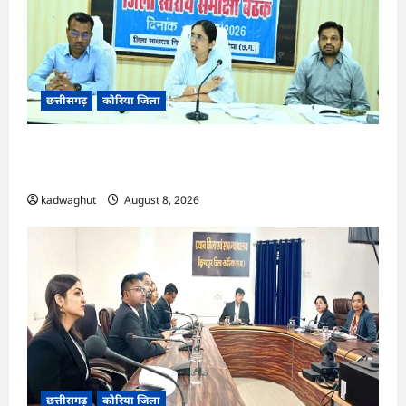
छत्तीसगढ़
कोरिया जिला
CG : 15 अगस्त को जिलेभर में आयोजित होगा ‘उल्लास
महा-चौपाल …
kadwaghut
August 8, 2026
छत्तीसगढ़
कोरिया जिला