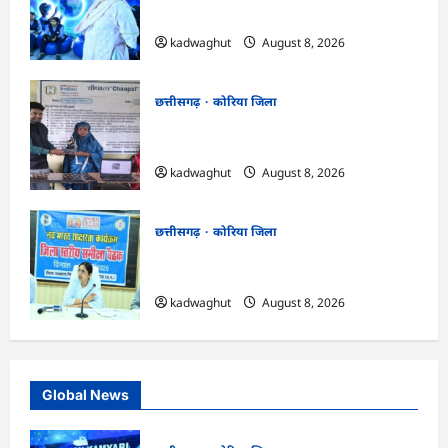
लिए जुनून जरूरी : कलेक्टर …
kadwaghut
August 8, 2026
छत्तीसगढ़
कोरिया जिला
CG : कलेक्टर के मार्गदर्शन में छह गांवों तक
पहुंची हस्तशिल्प विकास योजनाएं …
kadwaghut
August 8, 2026
छत्तीसगढ़
कोरिया जिला
CG : 15 अगस्त को जिलेभर में आयोजित होगा
‘उल्लास महा-चौपाल …
kadwaghut
August 8, 2026
Global News