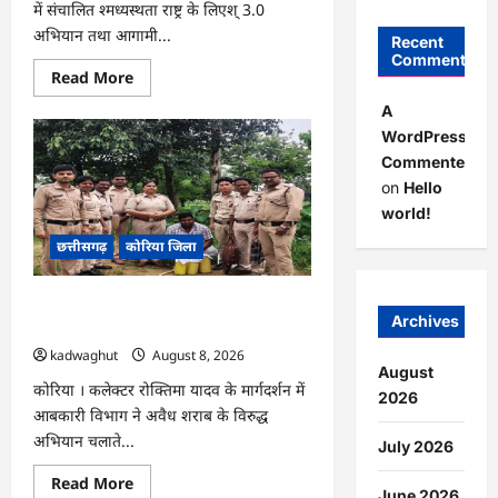
में संचालित श्मध्यस्थता राष्ट्र के लिएश् 3.0
अभियान तथा आगामी...
Recent
Comments
Read
Read More
more
about
A
CG
WordPress
:
नेशनल
Commenter
लोक
अदालत
on
Hello
एवं
world!
‘मध्यस्थता
राष्ट्र
छत्तीसगढ़
कोरिया जिला
के
लिए‘
3.0
अभियान
CG : अवैध शराब पर आबकारी का शिकंजा,
हेतु
Archives
न्यायाधीशों
महुआ शराब व एमपी की अंग्रेजी शराब जब्त …
की
kadwaghut
August 8, 2026
समीक्षा
बैठक
August
…
कोरिया । कलेक्टर रोक्तिमा यादव के मार्गदर्शन में
2026
आबकारी विभाग ने अवैध शराब के विरुद्ध
अभियान चलाते...
July 2026
Read
Read More
June 2026
more