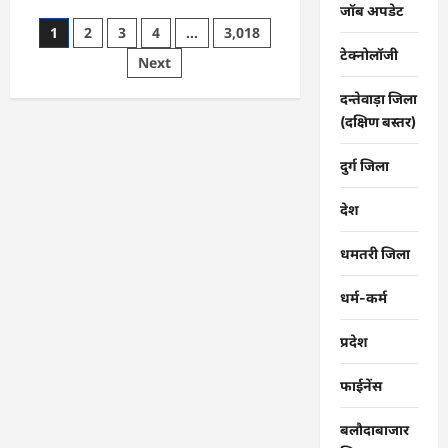
about
जॉब अपडेट
CG
Posts
1
2
3
4
…
3,018
:
राग
टेक्नोलॉजी
pagination
Next
से
विराग
की
दन्तेवाड़ा जिला
ओर
ले
(दक्षिण बस्तर)
जाता
है
गिरनार
दुर्ग जिला
नेमी
तप
:
देश
मुनि
संवेगरत्न
सागर
धमतरी जिला
…
धर्म-कर्म
प्रदेश
फाईनेंस
बलौदाबाजार