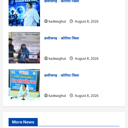
छत्तीसगढ़
कोरिया जिला
CG : अच्छा और बड़ा सोचो, लक्ष्य हासिल करने के
लिए जुनून जरूरी : कलेक्टर …
kadwaghut
August 8, 2026
छत्तीसगढ़
कोरिया जिला
CG : कलेक्टर के मार्गदर्शन में छह गांवों तक
पहुंची हस्तशिल्प विकास योजनाएं …
kadwaghut
August 8, 2026
छत्तीसगढ़
कोरिया जिला
CG : 15 अगस्त को जिलेभर में आयोजित होगा
‘उल्लास महा-चौपाल …
kadwaghut
August 8, 2026
More News