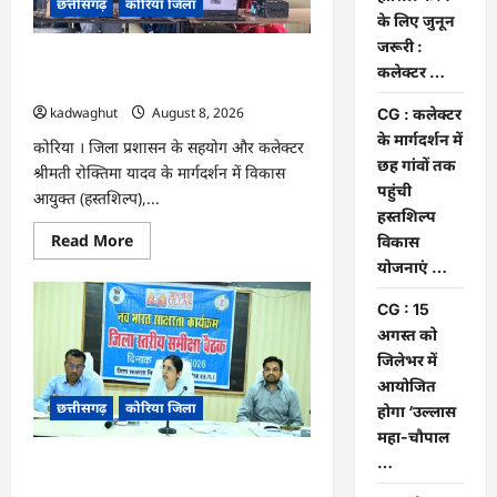
छत्तीसगढ़
कोरिया जिला
करने
के
के लिए जुनून
लिए
जरूरी :
जुनून
CG : कलेक्टर के मार्गदर्शन में छह गांवों तक
जरूरी
कलेक्टर …
:
पहुंची हस्तशिल्प विकास योजनाएं …
कलेक्टर
kadwaghut
August 8, 2026
…
CG : कलेक्टर
के मार्गदर्शन में
कोरिया । जिला प्रशासन के सहयोग और कलेक्टर
छह गांवों तक
श्रीमती रोक्तिमा यादव के मार्गदर्शन में विकास
पहुंची
आयुक्त (हस्तशिल्प),...
हस्तशिल्प
Read
Read More
विकास
more
योजनाएं …
about
CG
:
CG : 15
कलेक्टर
के
अगस्त को
मार्गदर्शन
जिलेभर में
में
छह
आयोजित
गांवों
छत्तीसगढ़
कोरिया जिला
तक
होगा ‘उल्लास
पहुंची
महा-चौपाल
हस्तशिल्प
विकास
…
CG : 15 अगस्त को जिलेभर में आयोजित होगा
योजनाएं
…
‘उल्लास महा-चौपाल …