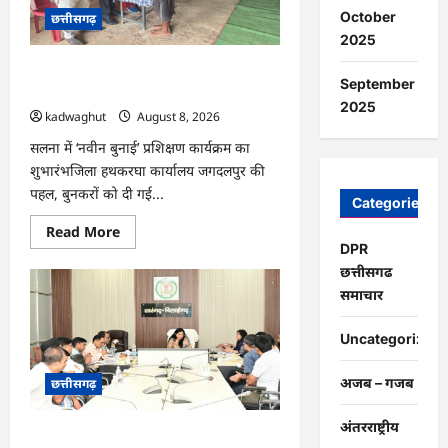
आवास
October
छत्तीसगढ़
दिवस
आयोजित
2025
…
CG : राष्ट्रीय हथकरघा दिवस पर विशेष
September
आयोजन …
2025
kadwaghut
August 8, 2026
सलना में ‘नवीन बुनाई’ प्रशिक्षण कार्यक्रम का
शुभारंभजिला हथकरघा कार्यालय जगदलपुर की
पहल, बुनकरों को दी गई...
Categories
Read
Read More
more
DPR
about
CG
छत्तीसगढ
:
समाचार
राष्ट्रीय
हथकरघा
दिवस
Uncategorized
पर
विशेष
आयोजन
अजब – गजब
छत्तीसगढ़
…
अंतरराष्ट्रीय
CG : सारंगढ़ नगरपालिका के विकास कार्यों का