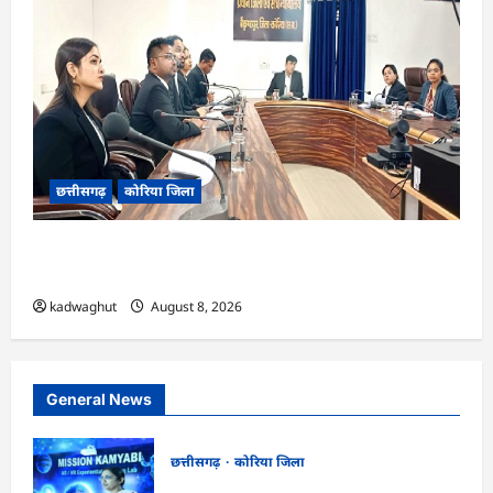
छत्तीसगढ़
कोरिया जिला
CG : नेशनल लोक अदालत एवं ‘मध्यस्थता राष्ट्र के लिए‘
3.0 अभियान हेतु न्यायाधीशों की समीक्षा बैठक …
kadwaghut
August 8, 2026
General News
छत्तीसगढ़
कोरिया जिला
CG : अच्छा और बड़ा सोचो, लक्ष्य हासिल करने के