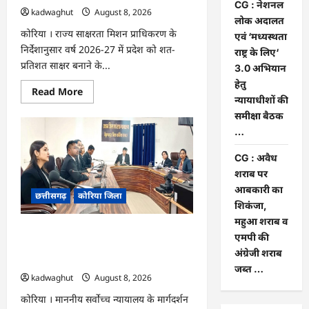
CG : नेशनल
kadwaghut
August 8, 2026
लोक अदालत
कोरिया । राज्य साक्षरता मिशन प्राधिकरण के
एवं ‘मध्यस्थता
निर्देशानुसार वर्ष 2026-27 में प्रदेश को शत-
राष्ट्र के लिए‘
प्रतिशत साक्षर बनाने के...
3.0 अभियान
हेतु
Read
Read More
न्यायाधीशों की
more
about
समीक्षा बैठक
CG
:
…
15
अगस्त
CG : अवैध
को
जिलेभर
शराब पर
में
आयोजित
आबकारी का
छत्तीसगढ़
कोरिया जिला
होगा
शिकंजा,
‘उल्लास
महा-
महुआ शराब व
चौपाल
CG : नेशनल लोक अदालत एवं ‘मध्यस्थता राष्ट्र
…
एमपी की
के लिए‘ 3.0 अभियान हेतु न्यायाधीशों की
अंग्रेजी शराब
समीक्षा बैठक …
जब्त …
kadwaghut
August 8, 2026
कोरिया । माननीय सर्वाेच्च न्यायालय के मार्गदर्शन