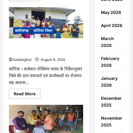
about
CG
:
May 2026
अवैध
शराब
पर
April 2026
आबकारी
छत्तीसगढ़
कोरिया जिला
का
शिकंजा,
March
महुआ
2026
शराब
CG : ग्राम पंचायतों में रोजगार सह आवास
व
दिवस आयोजित …
एमपी
की
February
kadwaghut
August 8, 2026
अंग्रेजी
2026
शराब
कोरिया । कलेक्टर रोक्तिमा यादव के निर्देशानुसार
जब्त
…
जिले की ग्राम पंचायतों एवं कार्यस्थलों पर रोजगार
January
सह आवास...
2026
Read
Read More
more
December
about
2025
CG
:
ग्राम
पंचायतों
November
में
2025
रोजगार
सह