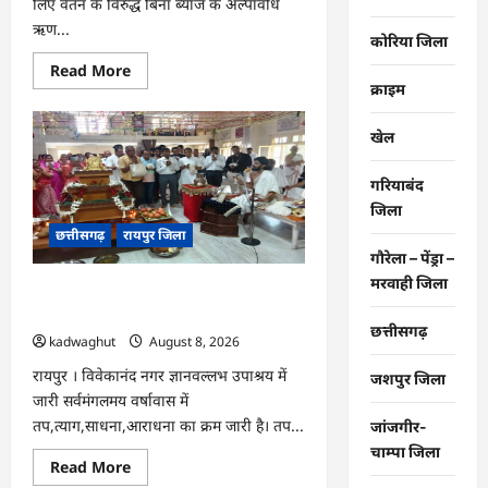
लिए वेतन के विरुद्ध बिना ब्याज के अल्पावधि
ऋण...
कोरिया जिला
Read
Read More
more
क्राइम
about
CG
:
खेल
वेतन
के
आधार
गरियाबंद
पर
सरकारीकर्मियों
जिला
को
छत्तीसगढ़
रायपुर जिला
मिलेगा
बिना
गौरेला – पेंड्रा –
ब्याज
अल्पावधि
मरवाही जिला
CG : राग से विराग की ओर ले जाता है गिरनार
ऋण
…
नेमी तप : मुनि संवेगरत्न सागर …
छत्तीसगढ़
kadwaghut
August 8, 2026
रायपुर । विवेकानंद नगर ज्ञानवल्लभ उपाश्रय में
जशपुर जिला
जारी सर्वमंगलमय वर्षावास में
तप,त्याग,साधना,आराधना का क्रम जारी है। तप...
जांजगीर-
चाम्पा जिला
Read
Read More
more