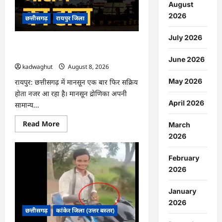
क्रिश्चियन
August
फोरम
2026
का
छत्तीसगढ़
रायपुर जिला
नेता
गिरफ्तार
…
July 2026
CG : मौसम, पूरे प्रदेशभर में गरज-चमक के
साथ बारिश की संभावना …
June 2026
kadwaghut
August 8, 2026
May 2026
रायपुर: छत्तीसगढ़ में मानसून एक बार फिर सक्रिय
होता नजर आ रहा है। मानसून द्रोणिका अपनी
April 2026
सामान्य...
Read
Read More
March
more
2026
about
CG
:
मौसम,
February
पूरे
2026
प्रदेशभर
में
गरज-
January
चमक
के
2026
साथ
छत्तीसगढ़
कांकेर जिला (उत्तर बस्तर)
बारिश
की