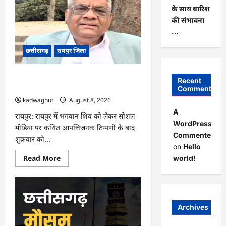
में
के साथ बारिश
साइबर
ठगों
की संभावना
ने
…
नेता
को
बनाया
छत्तीसगढ़
रायपुर जिला
निशाना
…
CG : भगवान शिव पर आपत्तिजनक टिप्पणी,
Recent
क्रिश्चियन फोरम का नेता गिरफ्तार …
Comments
kadwaghut
August 8, 2026
A
रायपुर: रायपुर में भगवान शिव को लेकर सोशल
WordPress
मीडिया पर कथित आपत्तिजनक टिप्पणी के बाद
Commenter
शुक्रवार को...
on
Hello
Read
Read More
world!
more
about
CG
:
भगवान
शिव
पर
Archives
आपत्तिजनक
टिप्पणी,