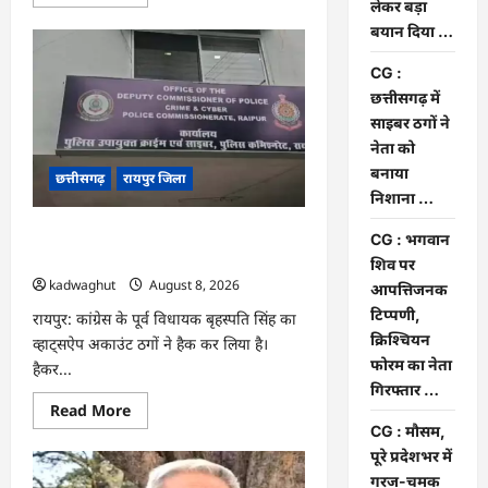
more
लेकर बड़ा
about
बयान दिया …
CG
:
‘बिना
CG :
दांत,
सिंग
छत्तीसगढ़ में
और
साइबर ठगों ने
पावर
के…’
नेता को
,
सांसद
बनाया
छत्तीसगढ़
रायपुर जिला
बृजमोहन
निशाना …
अग्रवाल
ने
रायपुर
CG : छत्तीसगढ़ में साइबर ठगों ने नेता को
CG : भगवान
पुलिस
बनाया निशाना …
कमिश्नरेट
शिव पर
प्रणाली
kadwaghut
August 8, 2026
आपत्तिजनक
को
लेकर
टिप्पणी,
रायपुर: कांग्रेस के पूर्व विधायक बृहस्पति सिंह का
बड़ा
बयान
क्रिश्चियन
व्हाट्सऐप अकाउंट ठगों ने हैक कर लिया है।
दिया
फोरम का नेता
…
हैकर...
गिरफ्तार …
Read
Read More
more
CG : मौसम,
about
CG
पूरे प्रदेशभर में
:
गरज-चमक
छत्तीसगढ़