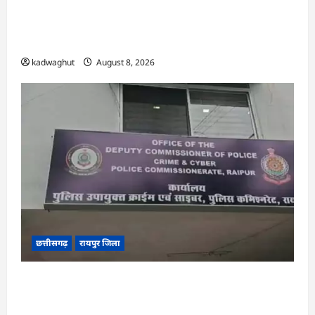
CG : ‘बिना दांत, सिंग और पावर के…’ , सांसद बृजमोहन
अग्रवाल ने रायपुर पुलिस कमिश्नरेट प्रणाली को लेकर बड़ा
बयान दिया …
kadwaghut
August 8, 2026
छत्तीसगढ़
रायपुर जिला
CG : छत्तीसगढ़ में साइबर ठगों ने नेता को बनाया निशाना
…