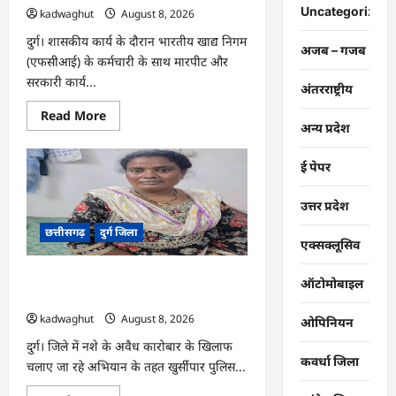
पहचान
Uncategorized
kadwaghut
August 8, 2026
कराने
उठाया
बड़ा
दुर्ग। शासकीय कार्य के दौरान भारतीय खाद्य निगम
अजब – गजब
जोखिम
(एफसीआई) के कर्मचारी के साथ मारपीट और
…
सरकारी कार्य...
अंतरराष्ट्रीय
Read
Read More
more
अन्य प्रदेश
about
CG
:
ई पेपर
FCI
कर्मचारी
से
उत्तर प्रदेश
मारपीट
करने
छत्तीसगढ़
दुर्ग जिला
वाले
एक्सक्लूसिव
दो
आरोपी
गिरफ्तार
CG : दुर्ग पुलिस का नशे के खिलाफ अभियान
ऑटोमोबाइल
…
जारी, महिला तस्कर गिरफ्तार …
kadwaghut
August 8, 2026
ओपिनियन
दुर्ग। जिले में नशे के अवैध कारोबार के खिलाफ
कवर्धा जिला
चलाए जा रहे अभियान के तहत खुर्सीपार पुलिस...