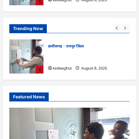
1
Trending Now
छत्तीसगढ़
रायपुर जिला
CG : ‘बिना दांत, सिंग और पावर के…’ , सांसद
ान,
बृजमोहन अग्रवाल ने रायपुर पुलिस कमिश्नरेट
प्रणाली को लेकर बड़ा बयान दिया …
2
kadwaghut
August 8, 2026
Featured News