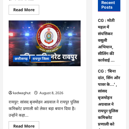
Recent
Posts
Read
Read More
more
about
CG : मोती
CG
:
महल में
मोती
महल
संपत्तिकर
में
वसूली
संपत्तिकर
वसूली
अभियान,
अभियान,
सीलिंग की
सीलिंग
की
छत्तीसगढ़
रायपुर जिला
कार्रवाई …
कार्रवाई
…
CG : ‘बिना
CG : ‘बिना दांत, सिंग और पावर के…’ , सांसद
दांत, सिंग और
बृजमोहन अग्रवाल ने रायपुर पुलिस कमिश्नरेट
पावर के…’ ,
प्रणाली को लेकर बड़ा बयान दिया …
सांसद
kadwaghut
August 8, 2026
बृजमोहन
रायपुर: सांसद बृजमोहन अग्रवाल ने रायपुर पुलिस
अग्रवाल ने
कमिश्नरेट प्रणाली को लेकर बड़ा बयान दिया है।
रायपुर पुलिस
उन्होंने कहा...
कमिश्नरेट
प्रणाली को
Read
Read More