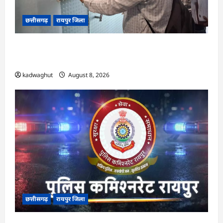
छत्तीसगढ़
रायपुर जिला
CG : मोती महल में संपत्तिकर वसूली अभियान, सीलिंग
की कार्रवाई …
kadwaghut
August 8, 2026
छत्तीसगढ़
रायपुर जिला