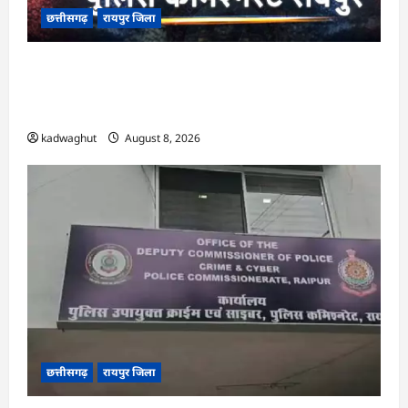
छत्तीसगढ़
रायपुर जिला
CG : ‘बिना दांत, सिंग और पावर के…’ , सांसद बृजमोहन
अग्रवाल ने रायपुर पुलिस कमिश्नरेट प्रणाली को लेकर बड़ा
बयान दिया …
kadwaghut
August 8, 2026
छत्तीसगढ़
रायपुर जिला