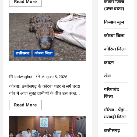
Read
Read More
कांकेर जिला
more
(उत्तर बस्तर)
about
CG
:
किसान न्यूज़
दुर्ग
पुलिस
का
नशे
कोरबा जिला
के
खिलाफ
अभियान
कोरिया जिला
जारी,
छत्तीसगढ़
कोरबा जिला
महिला
तस्कर
क्राइम
गिरफ्तार
CG : मगरमच्छ आने से गांव में मचा हड़कंप …
…
खेल
kadwaghut
August 8, 2026
कोरबा: छत्तीसगढ़ के कोरबा शहर से लगे तरदा
गरियाबंद
गांव में आज सुबह ग्रामीणों के बीच उस वक्त...
जिला
Read
Read More
more
गौरेला – पेंड्रा –
about
मरवाही जिला
CG
:
मगरमच्छ
आने
छत्तीसगढ़
से