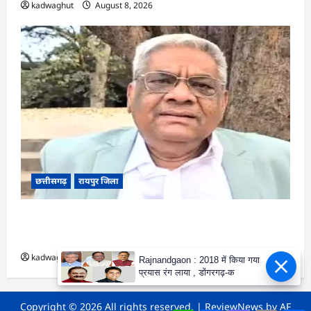
kadwaghut
August 8, 2026
छत्तीसगढ़
रायपुर जिला
CG : भगवान शिव पर आपत्तिजनक टिप्पणी, क्रिश्चियन
फोरम का नेता गिरफ्तार …
kadwaghut
August 8, 2026
Rajnandgaon : 2018 में किया गया
प्रयास रंग लाया , डोंगरगढ़-क
Copyright © 2026 All rights reserved.
|
ReviewNews
by AF