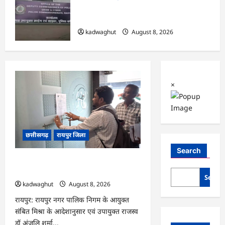
CG : छत्तीसगढ़ में साइबर ठगों ने नेता को बनाया
निशाना …
kadwaghut
August 8, 2026
×
छत्तीसगढ़
रायपुर जिला
Search
CG : मोती महल में संपत्तिकर वसूली अभियान,
सीलिंग की कार्रवाई …
Searc
kadwaghut
August 8, 2026
रायपुर: रायपुर नगर पालिक निगम के आयुक्त
संबित मिश्रा के आदेशानुसार एवं उपायुक्त राजस्व
डॉ अंजलि शर्मा...