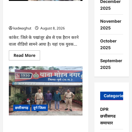
December
संभावना
…
2025
CG : सांप के काटने पर गले में लपेटकर कई
KM बाइक चलाकर अस्पताल पहुंचा युवक,
पहचान कराने उठाया बड़ा जोखिम …
November
2025
kadwaghut
August 8, 2026
कांकेर: जिले के पखांजूर क्षेत्र से एक हैरान करने
October
वाला वीडियो सामने आया है। यहां एक युवक...
2025
Read
Read More
more
September
about
CG
2025
:
सांप
के
काटने
पर
गले
Categories
में
लपेटकर
कई
छत्तीसगढ़
दुर्ग जिला
KM
DPR
बाइक
छत्तीसगढ
चलाकर
अस्पताल
समाचार
CG : FCI कर्मचारी से मारपीट करने वाले दो
पहुंचा
युवक,
आरोपी गिरफ्तार …