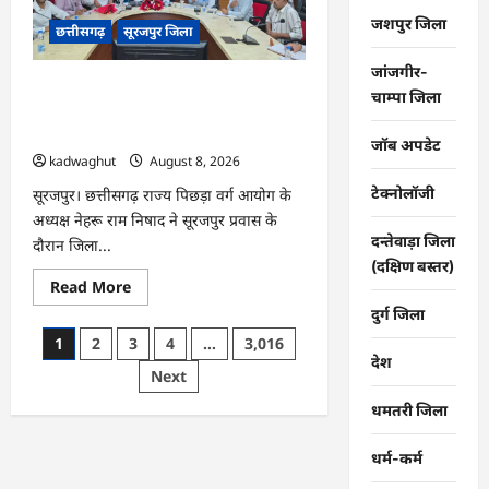
गांव
में
जशपुर जिला
छत्तीसगढ़
सूरजपुर जिला
मचा
हड़कंप
…
जांजगीर-
CG : नियमित फील्ड निरीक्षण कर, की जाए
चाम्पा जिला
योजनाओं की प्रभावी मॉनिटरिंग: उपाध्यक्ष वर्मा
…
जॉब अपडेट
kadwaghut
August 8, 2026
टेक्नोलॉजी
सूरजपुर। छत्तीसगढ़ राज्य पिछड़ा वर्ग आयोग के
अध्यक्ष नेहरू राम निषाद ने सूरजपुर प्रवास के
दन्तेवाड़ा जिला
दौरान जिला...
(दक्षिण बस्तर)
Read
Read More
more
दुर्ग जिला
about
CG
Posts
1
2
3
4
…
3,016
:
नियमित
देश
pagination
Next
फील्ड
निरीक्षण
कर,
धमतरी जिला
की
जाए
योजनाओं
धर्म-कर्म
की
प्रभावी