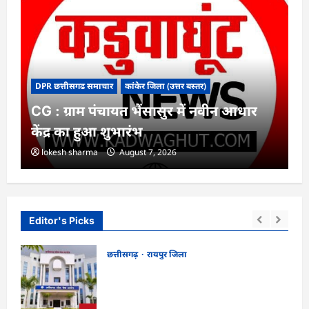
DPR छत्तीसगढ समाचार
कांकेर जिला (उत्तर बस्तर)
CG : ग्राम पंचायत भैंसासुर में नवीन आधार
केंद्र का हुआ शुभारंभ
lokesh sharma
August 7, 2026
Editor's Picks
छत्तीसगढ़
रायपुर जिला
!
CGPSC SI भर्ती रिजल्ट में ‘न्यूज़’, ‘स्पेस रानी’
 किया
और ‘हे राम’ जैसे नामों पर बवाल, आयोग ने दी
सफाई