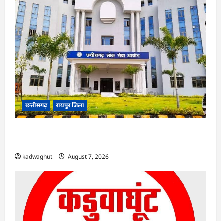
छत्तीसगढ़
रायपुर जिला
CGPSC SI भर्ती रिजल्ट में ‘न्यूज़’, ‘स्पेस रानी’ और ‘हे
राम’ जैसे नामों पर बवाल, आयोग ने दी सफाई
kadwaghut
August 7, 2026