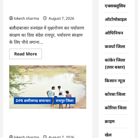
की
CG : वन महोत्सव में ‘एक पेड़ माँ के नाम’
तकदीर,
एक्सक्लूसिव
पौन
अभियान को मिला जनसमर्थन
एकड़
lokesh sharma
August 7, 2026
से
ऑटोमोबाइल
कमाया
लाखों
बलौदाबाजार वनमंडल में वृक्षारोपण कर पर्यावरण
का
ओपिनियन
संरक्षण का दिया संदेश रायपुर, पर्यावरण संरक्षण
मुनाफा
के लिए पौधे लगाना...
कवर्धा जिला
Read
Read More
more
कांकेर जिला
about
CG
(उत्तर बस्तर)
:
वन
महोत्सव
किसान न्यूज़
में
‘एक
पेड़
कोरबा जिला
माँ
DPR छत्तीसगढ समाचार
रायपुर जिला
के
नाम’
कोरिया जिला
अभियान
को
CG : जल संरक्षण से बदला जीवन : धमतरी के
मिला
क्राइम
जनसमर्थन
भोथापारा में आजीविका डबरी बनी आर्थिक
स्वावलंबन का नया आधार
खेल
lokesh sharma
August 7, 2026