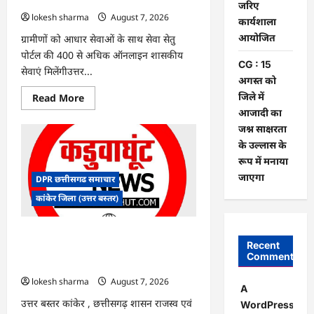
पर
जरिए
बवाल,
lokesh sharma
August 7, 2026
कार्यशाला
आयोग
ने
आयोजित
ग्रामीणों को आधार सेवाओं के साथ सेवा सेतु
दी
सफाई
पोर्टल की 400 से अधिक ऑनलाइन शासकीय
CG : 15
सेवाएं मिलेंगीउत्तर...
अगस्त को
जिले में
Read
Read More
more
आजादी का
about
CG
जश्न साक्षरता
:
के उल्लास के
ग्राम
पंचायत
रूप में मनाया
भैंसासुर
में
जाएगा
DPR छत्तीसगढ समाचार
नवीन
आधार
कांकेर जिला (उत्तर बस्तर)
केंद्र
का
हुआ
शुभारंभ
CG : आपदा प्रबंधन संबंधी राज्य स्तरीय मॉक
Recent
एक्सरसाइज का वीडियो कान्फ्रेंसिंग के जरिए
Comments
कार्यशाला आयोजित
lokesh sharma
August 7, 2026
A
उत्तर बस्तर कांकेर , छत्तीसगढ़ शासन राजस्व एवं
WordPress