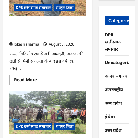
चंद्राकर
ने
DPR छत्तीसगढ समाचार
रायपुर जिला
बढ़ाई
अपनी
आमदनी
Categories
CG : धान के साथ अदरक की खेती ने बदली
किसान की तकदीर, पौन एकड़ से कमाया लाखों
DPR
का मुनाफा
छत्तीसगढ
lokesh sharma
August 7, 2026
समाचार
फसल विविधीकरण से बढ़ी आमदनी, अदरक की
खेती से मिली सफलता के बाद इस वर्ष एक
Uncategorized
एकड़...
अजब – गजब
Read
Read More
more
about
अंतरराष्ट्रीय
CG
:
धान
अन्य प्रदेश
के
साथ
अदरक
ई पेपर
की
खेती
DPR छत्तीसगढ समाचार
रायपुर जिला
ने
उत्तर प्रदेश
बदली
किसान