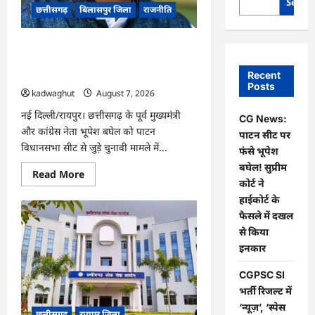
Searc
छत्तीसगढ़
बिलासपुर जिला
राजनीति
CG News: पाटन सीट पर फंसे भूपेश बघेल!
सुप्रीम कोर्ट ने हाईकोर्ट के फैसले में दखल से
Recent
किया इनकार
Posts
kadwaghut
August 7, 2026
नई दिल्ली/रायपुर। छत्तीसगढ़ के पूर्व मुख्यमंत्री
CG News:
और कांग्रेस नेता भूपेश बघेल को पाटन
पाटन सीट पर
विधानसभा सीट से जुड़े चुनावी मामले में...
फंसे भूपेश
बघेल! सुप्रीम
Read
Read More
more
कोर्ट ने
about
हाईकोर्ट के
CG
News:
फैसले में दखल
पाटन
सीट
से किया
पर
इनकार
फंसे
भूपेश
बघेल!
CGPSC SI
सुप्रीम
कोर्ट
भर्ती रिजल्ट में
ने
‘न्यूज़’, ‘स्पेस
हाईकोर्ट
छत्तीसगढ़
रायपुर जिला