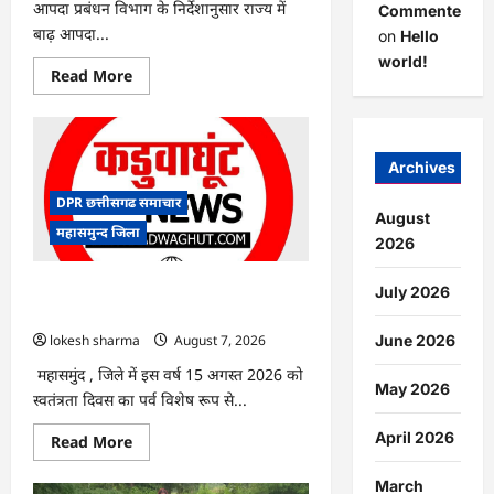
आपदा प्रबंधन विभाग के निर्देशानुसार राज्य में
Commenter
बाढ़ आपदा...
on
Hello
world!
Read
Read More
more
about
CG
:
आपदा
प्रबंधन
Archives
संबंधी
राज्य
DPR छत्तीसगढ समाचार
स्तरीय
August
मॉक
महासमुन्द जिला
एक्सरसाइज
2026
का
वीडियो
कान्फ्रेंसिंग
CG : 15 अगस्त को जिले में आजादी का जश्न
July 2026
के
साक्षरता के उल्लास के रूप में मनाया जाएगा
जरिए
कार्यशाला
lokesh sharma
August 7, 2026
June 2026
आयोजित
महासमुंद , जिले में इस वर्ष 15 अगस्त 2026 को
May 2026
स्वतंत्रता दिवस का पर्व विशेष रूप से...
April 2026
Read
Read More
more
about
CG
March