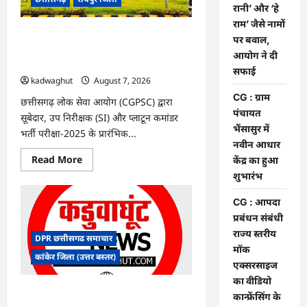
के
रानी’ और ‘हे
फैसले
राम’ जैसे नामों
में
दखल
CGPSC SI भर्ती रिजल्ट में ‘न्यूज़’, ‘स्पेस रानी’
पर बवाल,
से
और ‘हे राम’ जैसे नामों पर बवाल, आयोग ने दी
किया
आयोग ने दी
इनकार
सफाई
सफाई
kadwaghut
August 7, 2026
CG : ग्राम
छत्तीसगढ़ लोक सेवा आयोग (CGPSC) द्वारा
पंचायत
सूबेदार, उप निरीक्षक (SI) और प्लाटून कमांडर
भैंसासुर में
भर्ती परीक्षा-2025 के प्रारंभिक...
नवीन आधार
Read
Read More
केंद्र का हुआ
more
शुभारंभ
about
CGPSC
SI
CG : आपदा
भर्ती
रिजल्ट
प्रबंधन संबंधी
में
राज्य स्तरीय
‘न्यूज़’,
DPR छत्तीसगढ समाचार
‘स्पेस
मॉक
रानी’
कांकेर जिला (उत्तर बस्तर)
और
एक्सरसाइज
‘हे
का वीडियो
राम’
जैसे
CG : ग्राम पंचायत भैंसासुर में नवीन आधार केंद्र
कान्फ्रेंसिंग के
नामों
का हुआ शुभारंभ