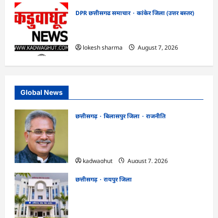
DPR छत्तीसगढ समाचार
कांकेर जिला (उत्तर बस्तर)
CG : ग्राम पंचायत भैंसासुर में नवीन आधार केंद्र
का हुआ शुभारंभ
lokesh sharma
August 7, 2026
Global News
छत्तीसगढ़
बिलासपुर जिला
राजनीति
CG News: पाटन सीट पर फंसे भूपेश बघेल!
सुप्रीम कोर्ट ने हाईकोर्ट के फैसले में दखल से किया
इनकार
kadwaghut
August 7, 2026
छत्तीसगढ़
रायपुर जिला
CGPSC SI भर्ती रिजल्ट में ‘न्यूज़’, ‘स्पेस रानी’
और ‘हे राम’ जैसे नामों पर बवाल, आयोग ने दी
सफाई