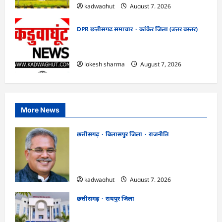
kadwaghut
August 7, 2026
DPR छत्तीसगढ समाचार
कांकेर जिला (उत्तर बस्तर)
CG : ग्राम पंचायत भैंसासुर में नवीन आधार केंद्र
का हुआ शुभारंभ
lokesh sharma
August 7, 2026
More News
छत्तीसगढ़
बिलासपुर जिला
राजनीति
CG News: पाटन सीट पर फंसे भूपेश बघेल!
सुप्रीम कोर्ट ने हाईकोर्ट के फैसले में दखल से किया
इनकार
kadwaghut
August 7, 2026
छत्तीसगढ़
रायपुर जिला
CGPSC SI भर्ती रिजल्ट में ‘न्यूज़’, ‘स्पेस रानी’
और ‘हे राम’ जैसे नामों पर बवाल, आयोग ने दी