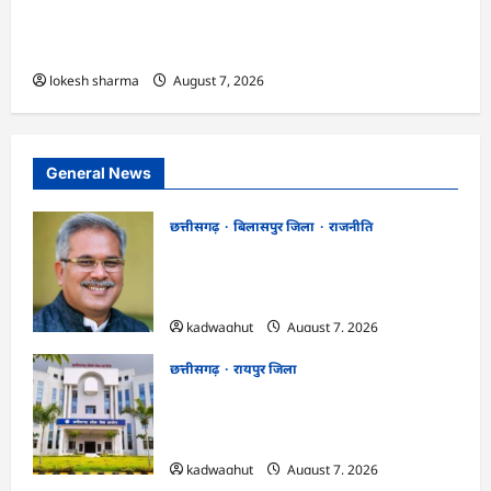
एक्सरसाइज का वीडियो कान्फ्रेंसिंग के जरिए कार्यशाला
आयोजित
lokesh sharma
August 7, 2026
General News
छत्तीसगढ़
बिलासपुर जिला
राजनीति
CG News: पाटन सीट पर फंसे भूपेश बघेल!
सुप्रीम कोर्ट ने हाईकोर्ट के फैसले में दखल से किया
इनकार
kadwaghut
August 7, 2026
छत्तीसगढ़
रायपुर जिला
CGPSC SI भर्ती रिजल्ट में ‘न्यूज़’, ‘स्पेस रानी’
और ‘हे राम’ जैसे नामों पर बवाल, आयोग ने दी
सफाई
kadwaghut
August 7, 2026