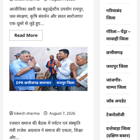
आजीविका डबरी का बहुउद्देशीय उपयोग रायपुर,
गरियाबंद
जल संरक्षण, कृषि संवर्धन और सतत स्वरोजगार
जिला
एक-दूसरे से जुड़े हुए...
गौरेला – पेंड्रा –
Read
Read More
मरवाही जिला
more
about
CG
:
छत्तीसगढ़
जल
संरक्षण
से
जशपुर जिला
बदला
जीवन
:
जांजगीर-
DPR छत्तीसगढ समाचार
रायपुर जिला
धमतरी
चाम्पा जिला
के
भोथापारा
में
CG : समाज की एकजुटता सामाजिक विकास
आजीविका
जॉब अपडेट
डबरी
की सबसे बड़ी शक्ति : राजेश अग्रवाल
बनी
lokesh sharma
August 7, 2026
आर्थिक
टेक्नोलॉजी
स्वावलंबन
का
रजवार समाज की बैठक में पर्यटन एवं संस्कृति
नया
दन्तेवाड़ा जिला
मंत्री राजेश अग्रवाल ने समाज की एकता, शिक्षा
आधार
(दक्षिण बस्तर)
और...