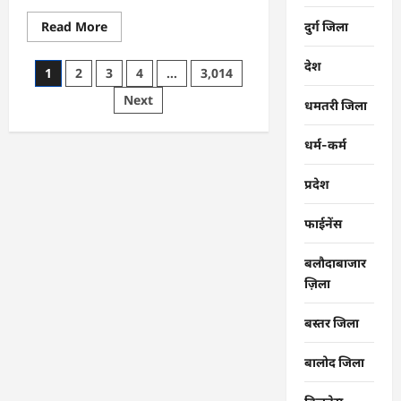
Read
Read More
दुर्ग जिला
more
about
CG
देश
Posts
1
2
3
4
…
3,014
:
समाज
pagination
Next
की
धमतरी जिला
एकजुटता
सामाजिक
विकास
धर्म-कर्म
की
सबसे
बड़ी
प्रदेश
शक्ति
:
राजेश
फाईनेंस
अग्रवाल
बलौदाबाजार
ज़िला
बस्तर जिला
बालोद जिला