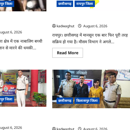
ट्रांसफर
पुर जिला
छत्तीसगढ़
रायपुर जिला
…
ं परिवार को किया ब्लैकमेल,
CG : अगले 3 दिन भारी बारिश होने का अलर्ट …
 9 आरोपी गिरफ्तार …
kadwaghut
August 6, 2026
ugust 6, 2026
रायपुर। छत्तीसगढ़ में मानसून एक बार फिर पूरी तरह
 क्षेत्र में एक नाबालिग बच्ची
सक्रिय हो गया है। मौसम विभाग ने अगले...
न से मारने की धमकी...
Read
Read More
more
ad
about
re
CG
ut
:
अगले
3
ी
दिन
भारी
बारिश
होने
ार
का
पुर जिला
छत्तीसगढ़
बिलासपुर जिला
अलर्ट
ा
…
कमेल,
 का नशे पर बड़ा प्रहार, तीन
ख
CG : फरसा-चापड़ लेकर खूनी संघर्ष करने वाले ती
ने
आरोपी गिरफ्तार …
ugust 6, 2026
kadwaghut
August 6, 2026