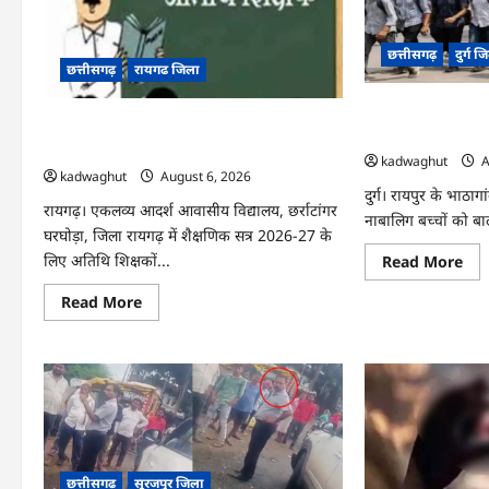
छत्तीसगढ़
दुर्ग ज
छत्तीसगढ़
रायगढ जिला
CG : 16 बाल श्रमिकों क
CG : अतिथि शिक्षकों के लिए 12 अगस्त को वॉक-
ठेकेदार गिरफ्तार …
इन-इंटरव्यू …
kadwaghut
A
kadwaghut
August 6, 2026
दुर्ग। रायपुर के भाठाग
रायगढ़। एकलव्य आदर्श आवासीय विद्यालय, छर्राटांगर
नाबालिग बच्चों को बाल
घरघोड़ा, जिला रायगढ़ में शैक्षणिक सत्र 2026-27 के
लिए अतिथि शिक्षकों...
Re
Read More
mo
abo
Read
Read More
CG
more
:
about
16
CG
बाल
:
श्रम
अतिथि
का
शिक्षकों
सुरक
के
रेस्क्
लिए
संदि
12
ठेके
अगस्त
गिरफ
को
…
वॉक-
छत्तीसगढ़
सूरजपुर जिला