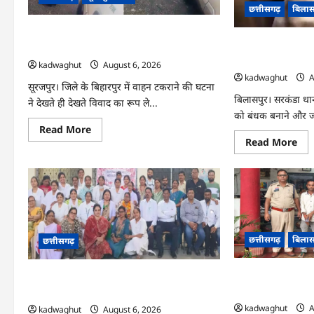
इन-
छत्तीसगढ़
बिलास
इंटरव्यू
…
CG : तहसीलदार और ग्रामीण के बीच जमकर
CG : बच्ची की आड़ मे
विवाद, अभद्र व्यवहार का आरोप …
15 लाख वसूलने वाले
kadwaghut
August 6, 2026
kadwaghut
A
सूरजपुर। जिले के बिहारपुर में वाहन टकराने की घटना
बिलासपुर। सरकंडा थाना
ने देखते ही देखते विवाद का रूप ले...
को बंधक बनाने और जा
Read
Read More
more
Re
Read More
about
mo
CG
abo
:
CG
तहसीलदार
:
और
बच्च
ग्रामीण
की
के
आड़
बीच
में
जमकर
परिव
विवाद,
को
छत्तीसगढ़
बिलास
छत्तीसगढ़
अभद्र
किय
व्यवहार
ब्लै
का
15
आरोप
CG : बिलासपुर पुलिस
CG : हजारों चेहरों पर मुस्कान लाने वाली नर्स
ला
…
वसूल
आरोपी गिरफ्तार …
रिटायर, भावुक हुए स्टाफ …
वाले
9
kadwaghut
A
kadwaghut
August 6, 2026