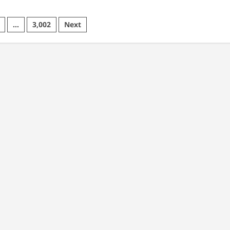
…
3,002
Next