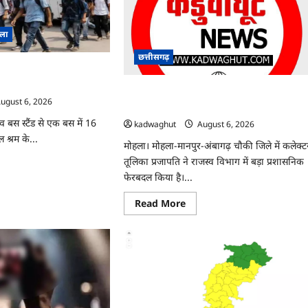
िला
छत्तीसगढ़
ा सुरक्षित रेस्क्यू, संदिग्ध
मोहला : कई तहसीलदार और नायब तहसीलदारों क
ugust 6, 2026
ट्रांसफर …
ांव बस स्टैंड से एक बस में 16
kadwaghut
August 6, 2026
 श्रम के...
मोहला। मोहला-मानपुर-अंबागढ़ चौकी जिले में कलेक्ट
तूलिका प्रजापति ने राजस्व विभाग में बड़ा प्रशासनिक
ad
re
फेरबदल किया है।...
ut
Read
Read More
more
about
िकों
मोहला
:
्षित
कई
यू,
तहसीलदार
ग्ध
और
दार
नायब
्तार
तहसीलदारों
का