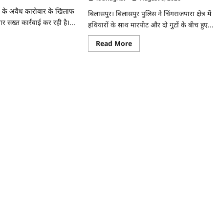
पी
्तार
शे के अवैध कारोबार के खिलाफ
बिलासपुर। बिलासपुर पुलिस ने चिंगराजपारा क्षेत्र में
र सख्त कार्रवाई कर रही है।...
हथियारों के साथ मारपीट और दो गुटों के बीच हुए...
ad
Read
Read More
re
more
ut
about
CG
:
ासपुर
फरसा-
िस
चापड़
लेकर
खूनी
संघर्ष
करने
र,
वाले
तीन
पी
आरोपी
्तार
गिरफ्तार
…