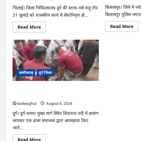
आरो
गिरफ
बिलासपुर। जिले में न
भिलाई। जिला चिकित्सालय दुर्ग की स्टाफ नर्स मंजू रॉय
…
बिलासपुर पुलिस लगाता
31 जुलाई को शासकीय कार्य से सेवानिवृत्त हो...
Re
Read More
Read
Read More
mo
more
abo
about
CG
CG
:
:
बिल
हजारों
पुल
चेहरों
का
पर
नशे
मुस्कान
पर
लाने
बड़ा
वाली
छत्तीसगढ़
दुर्ग जिला
प्रहा
नर्स
तीन
रिटायर,
आरो
भावुक
गिरफ
हुए
CG : शिवनाथ नदी में कूदकर ढाबा संचालक ने दी
…
स्टाफ
जान, SDRF ने निकाला शव …
…
kadwaghut
August 6, 2026
दुर्ग। दुर्ग-धमधा मुख्य मार्ग स्थित शिवनाथ नदी में छलांग
लगाकर एक ढाबा संचालक द्वारा आत्महत्या किए
जाने...
Read
Read More