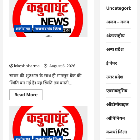
:
युवक
Uncategorized
पर
चाकू
से
अजब – गजब
जानलेवा
हमला,
छत्तीसगढ़
राजनांदगांव जिला
चार
अंतरराष्ट्रीय
आरोपी
गिरफ्तार…
राजनांदगांव : 7 दिन और थमी रहेगी बारिश,
अन्य प्रदेश
नए सिस्टम का इंतजार, तापमान और उमस
बढ़ी…
ई पेपर
lokesh sharma
August 6, 2026
सावन की शुरुआत के साथ ही मानसून ब्रेक की
उत्तर प्रदेश
स्थिति बन गई है। यह स्थिति तब बनती...
एक्सक्लूसिव
Read
Read More
more
about
ऑटोमोबाइल
राजनांदगांव
:
7
ओपिनियन
दिन
और
थमी
कवर्धा जिला
रहेगी
बारिश,
छत्तीसगढ़
राजनांदगांव जिला