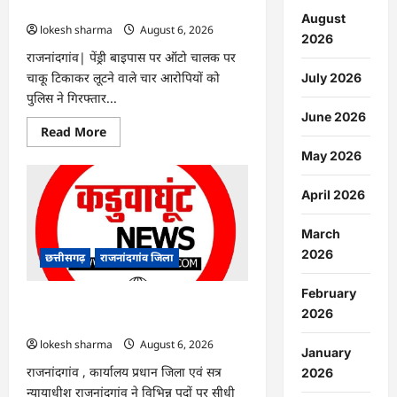
गिरफ्तार…
August
lokesh sharma
August 6, 2026
2026
राजनांदगांव| पेंड्री बाइपास पर ऑटो चालक पर
चाकू टिकाकर लूटने वाले चार आरोपियों को
July 2026
पुलिस ने गिरफ्तार...
June 2026
Read
Read More
more
about
May 2026
राजनांदगांव
:
ऑटो
April 2026
चालक
को
लूटने
March
वाले
4
2026
छत्तीसगढ़
राजनांदगांव जिला
गिरफ्तार…
February
राजनांदगांव : सीधी भर्ती के लिए जारी विज्ञापन
2026
में संशोधन…
lokesh sharma
August 6, 2026
January
राजनांदगांव , कार्यालय प्रधान जिला एवं सत्र
2026
न्यायाधीश राजनांदगांव ने विभिन्न पदों पर सीधी