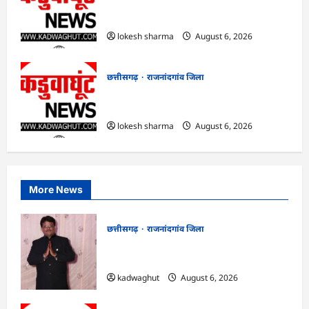
राजनांदगांव : आयुष पॉलीक्लिनिक परिसर में
हरियाली लाने मेयर ने रोपे पौधे…
lokesh sharma
August 6, 2026
छत्तीसगढ़
राजनांदगांव जिला
राजनांदगांव : कुर्सी पर 3 साल से ज्यादा नहीं
टिकेंगे अफसर-कर्मचारी…
lokesh sharma
August 6, 2026
More News
छत्तीसगढ़
राजनांदगांव जिला
Rajnandgaon : समाजसेवी, भाजपा नेता एवं
कवि भीखम गांधी का निधन, क्षेत्र में शोक की लहर
kadwaghut
August 6, 2026