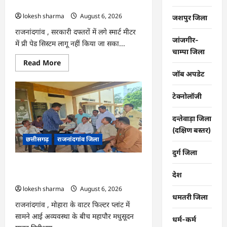
कंपनी…
lokesh sharma
August 6, 2026
जशपुर जिला
राजनांदगांव , सरकारी दफ्तरों में लगे स्मार्ट मीटर
जांजगीर-
में प्री पेड सिस्टम लागू नहीं किया जा सका...
चाम्पा जिला
Read
Read More
more
जॉब अपडेट
about
राजनांदगांव
:
टेक्नोलॉजी
107
करोड़
बकाया,
दन्तेवाड़ा जिला
प्री-
पेड
(दक्षिण बस्तर)
व्यवस्था
छत्तीसगढ़
राजनांदगांव जिला
में
3
दुर्ग जिला
माह
का
राजनांदगांव : महापौर ने फिल्टर प्लांट संचालक
एडवांस
देश
लेगी
से कहा- व्यवस्था दुरुस्त करें…
बिजली
lokesh sharma
August 6, 2026
कंपनी…
धमतरी जिला
राजनांदगांव , मोहारा के वाटर फिल्टर प्लांट में
सामने आई अव्यवस्था के बीच महापौर मधुसूदन
धर्म-कर्म