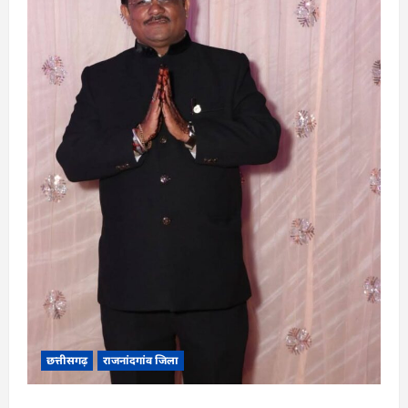
छत्तीसगढ़
राजनांदगांव जिला