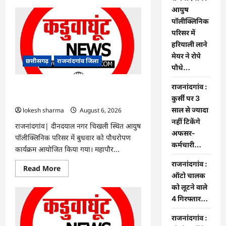
about
Rajnandgaon
आयुष
:
पॉलीक्लिनिक
समाजसेवी,
भाजपा
परिसर में
नेता
हरियाली लाने
एवं
कवि
मेयर ने रोपे
भीखम
छत्तीसगढ़
राजनांदगांव जिला
गांधी
पौधे…
का
निधन,
राजनांदगांव :
क्षेत्र
राजनांदगांव : आयुष पॉलीक्लिनिक परिसर में
में
हरियाली लाने मेयर ने रोपे पौधे…
कुर्सी पर 3
शोक
की
साल से ज्यादा
lokesh sharma
August 6, 2026
लहर
नहीं टिकेंगे
राजनांदगांव| दीनदयाल नगर चिखली स्थित आयुष
अफसर-
पॉलीक्लिनिक परिसर में बुधवार को पौधरोपण
कर्मचारी…
कार्यक्रम आयोजित किया गया। महापौर...
राजनांदगांव :
Read
Read More
more
ऑटो चालक
about
को लूटने वाले
राजनांदगांव
:
4 गिरफ्तार…
आयुष
पॉलीक्लिनिक
परिसर
राजनांदगांव :
में