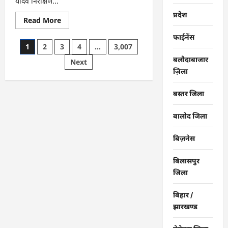
यादव निरीक्षण...
प्रदेश
Read
Read More
more
about
फाईनेंस
राजनांदगांव
Posts
1
2
3
4
…
3,007
:
महापौर
बलौदाबाजार
pagination
Next
ने
फिल्टर
ज़िला
प्लांट
संचालक
से
बस्तर जिला
कहा-
व्यवस्था
दुरुस्त
बालोद जिला
करें…
बिज़नेस
बिलासपुर
जिला
बिहार /
झारखण्ड