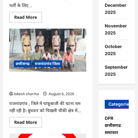
भर्ती के लिए...
December
2025
Read
Read More
more
about
November
राजनांदगांव
2025
:
सीधी
भर्ती
October
के
लिए
2025
जारी
विज्ञापन
छत्तीसगढ़
राजनांदगांव जिला
में
September
संशोधन…
2025
राजनांदगांव : युवक पर चाकू से जानलेवा
हमला, चार आरोपी गिरफ्तार…
lokesh sharma
August 6, 2026
राजनांदगांव , जिले में चाकूबाजी की घटना थम
Categories
नहीं रही है। बुधवार को चिखली चौकी क्षेत्र में...
DPR
Read
Read More
छत्तीसगढ
more
about
समाचार
राजनांदगांव