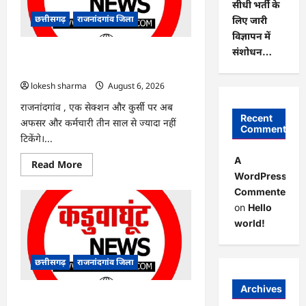
सीधी भर्ती के
हरियाली
लाने
छत्तीसगढ़
राजनांदगांव जिला
लिए जारी
मेयर
ने
विज्ञापन में
रोपे
संशोधन…
पौधे…
राजनांदगांव : कुर्सी पर 3 साल से ज्यादा नहीं
टिकेंगे अफसर-कर्मचारी…
lokesh sharma
August 6, 2026
राजनांदगांव , एक सेक्शन और कुर्सी पर अब
Recent
अफसर और कर्मचारी तीन साल से ज्यादा नहीं
Comments
टिकेंगे।...
A
Read
Read More
more
WordPress
about
Commenter
राजनांदगांव
:
on
Hello
कुर्सी
पर
world!
3
साल
से
ज्यादा
छत्तीसगढ़
राजनांदगांव जिला
नहीं
टिकेंगे
अफसर-
Archives
कर्मचारी…
राजनांदगांव : ऑटो चालक को लूटने वाले 4