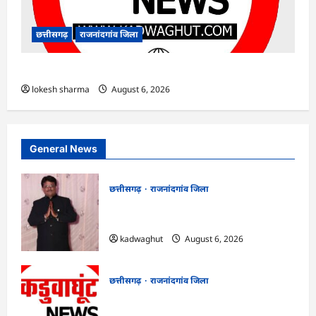
छत्तीसगढ़
राजनांदगांव जिला
राजनांदगांव : ऑटो चालक को लूटने वाले 4 गिरफ्तार…
lokesh sharma
August 6, 2026
General News
छत्तीसगढ़
राजनांदगांव जिला
Rajnandgaon : समाजसेवी, भाजपा नेता एवं
कवि भीखम गांधी का निधन, क्षेत्र में शोक की लहर
kadwaghut
August 6, 2026
छत्तीसगढ़
राजनांदगांव जिला
राजनांदगांव : आयुष पॉलीक्लिनिक परिसर में
हरियाली लाने मेयर ने रोपे पौधे…