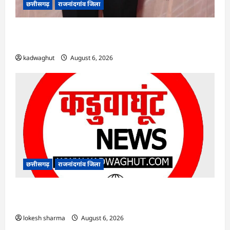
छत्तीसगढ़
राजनांदगांव जिला
Rajnandgaon : समाजसेवी, भाजपा नेता एवं कवि
भीखम गांधी का निधन, क्षेत्र में शोक की लहर
kadwaghut
August 6, 2026
छत्तीसगढ़
राजनांदगांव जिला
राजनांदगांव : आयुष पॉलीक्लिनिक परिसर में हरियाली
लाने मेयर ने रोपे पौधे…
lokesh sharma
August 6, 2026