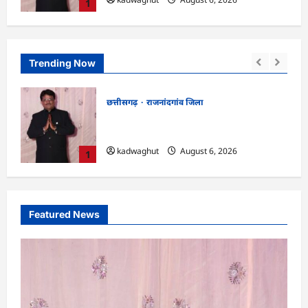
1
Trending Now
छत्तीसगढ़
राजनांदगांव जिला
एवं
राजनांदगांव : आयुष पॉलीक्लिनिक परिसर में
की लहर
हरियाली लाने मेयर ने रोपे पौधे…
lokesh sharma
August 6, 2026
2
Featured News