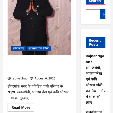
Search
Searc
Recent
Posts
छत्तीसगढ़
राजनांदगांव जिला
Rajnandga
Rajnandgaon : समाजसेवी, भाजपा नेता
on :
एवं कवि भीखम गांधी का निधन, क्षेत्र में शोक
समाजसेवी,
की लहर
भाजपा नेता
kadwaghut
August 6, 2026
एवं कवि
भीखम गांधी
डोंगरगांव। नगर के प्रतिष्ठित गांधी परिवार के
का निधन, क्षेत्र
सदस्य, समाजसेवी, भाजपा नेता एवं कवि भीखम
में शोक की
गांधी का गुरुवार,...
लहर
Read
Read More
more
राजनांदगांव :