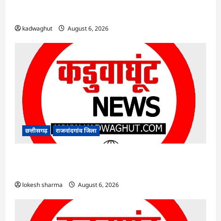
Rajnandgaon : समाजसेवी, भाजपा नेता एवं कवि
भीखम गांधी का निधन, क्षेत्र में शोक की लहर
kadwaghut
August 6, 2026
छत्तीसगढ़
राजनांदगांव जिला
राजनांदगांव : आयुष पॉलीक्लिनिक परिसर में हरियाली
लाने मेयर ने रोपे पौधे…
lokesh sharma
August 6, 2026