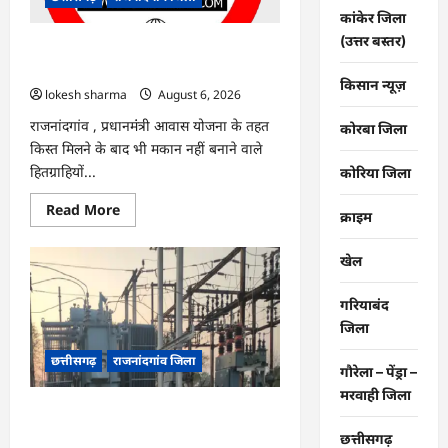
नए
कांकेर जिला
सिस्टम
का
(उत्तर बस्तर)
इंतजार,
राजनांदगांव : किस्त लेकर नहीं बनाया आवास
तापमान
145 हितग्राहियों से होगी वसूली…
और
किसान न्यूज़
उमस
lokesh sharma
August 6, 2026
बढ़ी…
राजनांदगांव , प्रधानमंंत्री आवास योजना के तहत
कोरबा जिला
किस्त मिलने के बाद भी मकान नहीं बनाने वाले
हितग्राहियों...
कोरिया जिला
Read
Read More
क्राइम
more
about
राजनांदगांव
खेल
:
किस्त
लेकर
गरियाबंद
नहीं
बनाया
जिला
आवास
145
छत्तीसगढ़
राजनांदगांव जिला
हितग्राहियों
गौरेला – पेंड्रा –
से
होगी
मरवाही जिला
वसूली…
राजनांदगांव : 107 करोड़ बकाया, प्री-पेड
व्यवस्था में 3 माह का एडवांस लेगी बिजली
छत्तीसगढ़