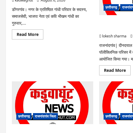
kadwaghut
August 6, 2026
छत्तीसगढ़
राजनांदग
डोंगरगांव। नगर के प्रतिष्ठित गांधी परिवार के सदस्य,
समाजसेवी, भाजपा नेता एवं कवि भीखम गांधी का
गुरुवार,...
राजनांदगांव : आयुष पॉल
मेयर ने रोपे पौधे…
Read
Read More
lokesh sharma
more
about
राजनांदगांव| दीनदया
Rajnandgaon
:
पॉलीक्लिनिक परिसर में
समाजसेवी,
भाजपा
आयोजित किया गया। मह
नेता
एवं
Re
Read More
कवि
mo
भीखम
abo
गांधी
राजना
का
:
निधन,
आयु
क्षेत्र
पॉली
में
परि
शोक
में
की
हरिय
लहर
लाने
मेयर
छत्तीसगढ़
राजनांदगांव जिला
छत्तीसगढ़
राजनांदग
ने
रोपे
पौधे
राजनांदगांव : ऑटो चालक को लूटने वाले 4 गिरफ्तार…
राजनांदगांव : सीधी भर्ती