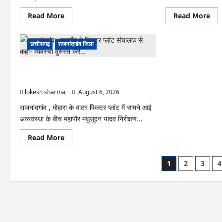
Read
Re
Read More
Read More
more
mo
about
abo
राजनांदगांव
राजना
:
:
छत्तीसगढ़
राजनांदगांव जिला
7
किस्
दिन
लेक
और
नहीं
राजनांदगांव : महापौर ने फिल्टर प्लांट संचालक से कहा-
थमी
बनाय
रहेगी
आवा
व्यवस्था दुरुस्त करें…
बारिश,
145
नए
हितग्
lokesh sharma
August 6, 2026
सिस्टम
से
का
होगी
राजनांदगांव , मोहारा के वाटर फिल्टर प्लांट में सामने आई
इंतजार,
वसू
अव्यवस्था के बीच महापौर मधुसूदन यादव निरीक्षण...
तापमान
और
उमस
Read
Read More
बढ़ी…
more
about
राजनांदगांव
Posts
1
2
3
4
:
महापौर
pagination
ने
फिल्टर
प्लांट
संचालक
से
कहा-
व्यवस्था