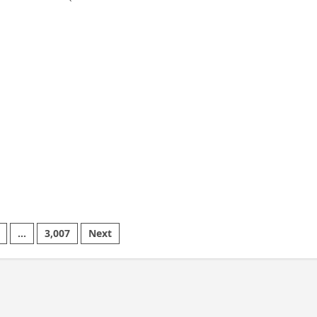
107
करोड़
बकाया,
ad
प्री-
re
पेड
ut
व्यवस्था
ंदगांव
में
3
त
माह
र
का
एडवांस
ा
लेगी
स
बिजली
कंपनी…
राहियों
ली…
…
3,007
Next