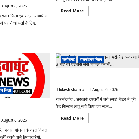
August 6, 2026
Read
Read More
more
 प्रधान जिला एवं सत्र न्यायाधीश
about
दों पर सीधी भर्ती के लिए...
राजनांदगांव
:
युवक
ad
पर
re
चाकू
ut
से
ंदगांव
जानलेवा
हमला,
चार
छत्तीसगढ़
राजनांदगांव जिला
आरोपी
गिरफ्तार…
राजनांदगांव : 107 करोड़ बकाया, प्री-पेड व्यवस्था में 3
ापन
माह का एडवांस लेगी बिजली कंपनी…
ोधन…
lokesh sharma
August 6, 2026
ांव जिला
राजनांदगांव , सरकारी दफ्तरों में लगे स्मार्ट मीटर में प्री
पेड सिस्टम लागू नहीं किया जा सका...
ेकर नहीं बनाया आवास 145
ूली…
Read
Read More
August 6, 2026
more
about
ंंत्री आवास योजना के तहत किस्त
राजनांदगांव
:
ीं बनाने वाले हितग्राहियों...