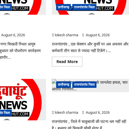
ांव जिला
छत्तीसगढ़
राजनांदगांव जिला
ीक्लिनिक परिसर में हरियाली लाने
राजनांदगांव : कुर्सी पर 3 साल से ज्यादा नहीं टिकेंगे
अफसर-कर्मचारी…
August 6, 2026
lokesh sharma
August 6, 2026
ल नगर चिखली स्थित आयुष
राजनांदगांव , एक सेक्शन और कुर्सी पर अब अफसर और
 बुधवार को पौधरोपण कार्यक्रम
कर्मचारी तीन साल से ज्यादा नहीं टिकेंगे।...
ापौर...
Read
Read More
more
ad
about
re
राजनांदगांव
ut
:
ंदगांव
कुर्सी
छत्तीसगढ़
राजनांदगांव जिला
पर
ष
3
क्लिनिक
साल
सर
से
राजनांदगांव : युवक पर चाकू से जानलेवा हमला, चार आरो
ज्यादा
ाली
नहीं
गिरफ्तार…
टिकेंगे
lokesh sharma
August 6, 2026
ांव जिला
अफसर-
कर्मचारी…
राजनांदगांव , जिले में चाकूबाजी की घटना थम नहीं रही
…
है। बुधवार को चिखली चौकी क्षेत्र में...
 के लिए जारी विज्ञापन में संशोधन…