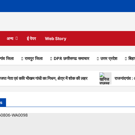
अन्य
ई पेपर
Web Story
गांव जिला
रायपुर जिला
DPR छत्तीसगढ समाचार
उत्तर प्रदेश
बिह
नेता एवं कवि भीखम गांधी का निधन, क्षेत्र में शोक की लहर
राजनांदगांव :
s