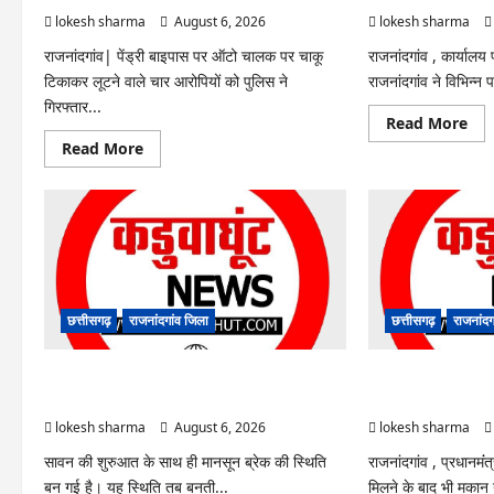
lokesh sharma
August 6, 2026
lokesh sharma
राजनांदगांव| पेंड्री बाइपास पर ऑटो चालक पर चाकू
राजनांदगांव , कार्यालय
टिकाकर लूटने वाले चार आरोपियों को पुलिस ने
राजनांदगांव ने विभिन्न प
गिरफ्तार...
Re
Read More
mo
Read
Read More
abo
more
राजना
about
:
राजनांदगांव
सीधी
:
भर्ती
ऑटो
के
चालक
लिए
को
जारी
लूटने
विज्ञ
वाले
में
4
संश
गिरफ्तार…
छत्तीसगढ़
राजनांदगांव जिला
छत्तीसगढ़
राजनांदग
राजनांदगांव : 7 दिन और थमी रहेगी बारिश, नए सिस्टम का
राजनांदगांव : किस्त ल
इंतजार, तापमान और उमस बढ़ी…
हितग्राहियों से होगी वस
lokesh sharma
August 6, 2026
lokesh sharma
सावन की शुरुआत के साथ ही मानसून ब्रेक की स्थिति
राजनांदगांव , प्रधानम
बन गई है। यह स्थिति तब बनती...
मिलने के बाद भी मकान नह