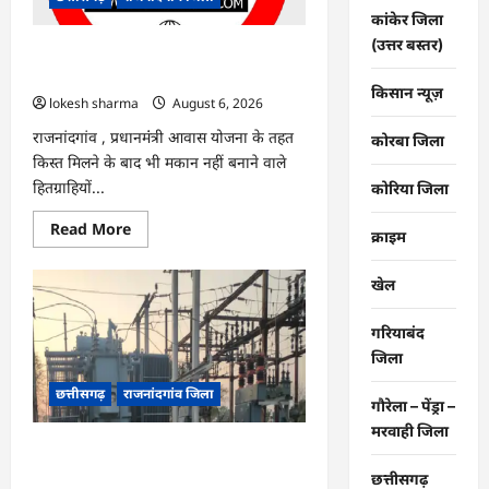
नए
कांकेर जिला
सिस्टम
का
(उत्तर बस्तर)
इंतजार,
राजनांदगांव : किस्त लेकर नहीं बनाया आवास
तापमान
145 हितग्राहियों से होगी वसूली…
और
किसान न्यूज़
उमस
lokesh sharma
August 6, 2026
बढ़ी…
राजनांदगांव , प्रधानमंंत्री आवास योजना के तहत
कोरबा जिला
किस्त मिलने के बाद भी मकान नहीं बनाने वाले
हितग्राहियों...
कोरिया जिला
Read
Read More
क्राइम
more
about
राजनांदगांव
खेल
:
किस्त
लेकर
गरियाबंद
नहीं
बनाया
जिला
आवास
145
छत्तीसगढ़
राजनांदगांव जिला
हितग्राहियों
गौरेला – पेंड्रा –
से
होगी
मरवाही जिला
वसूली…
राजनांदगांव : 107 करोड़ बकाया, प्री-पेड
व्यवस्था में 3 माह का एडवांस लेगी बिजली
छत्तीसगढ़