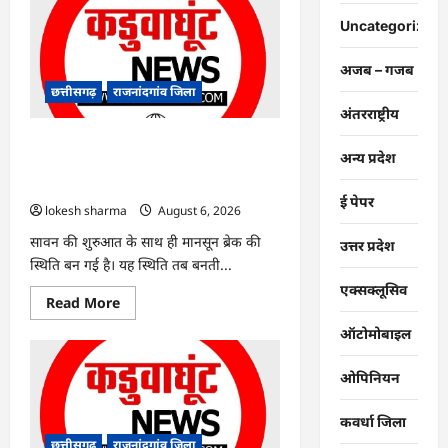
:
युवक
Uncategorized
पर
चाकू
से
अजब – गजब
जानलेवा
हमला,
छत्तीसगढ़
राजनांदगांव जिला
चार
अंतरराष्ट्रीय
आरोपी
गिरफ्तार…
राजनांदगांव : 7 दिन और थमी रहेगी बारिश,
अन्य प्रदेश
नए सिस्टम का इंतजार, तापमान और उमस
बढ़ी…
ई पेपर
lokesh sharma
August 6, 2026
सावन की शुरुआत के साथ ही मानसून ब्रेक की
उत्तर प्रदेश
स्थिति बन गई है। यह स्थिति तब बनती...
एक्सक्लूसिव
Read
Read More
more
about
ऑटोमोबाइल
राजनांदगांव
:
7
ओपिनियन
दिन
और
थमी
कवर्धा जिला
रहेगी
बारिश,
छत्तीसगढ़
राजनांदगांव जिला