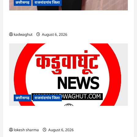
छत्तीसगढ़
राजनांदगांव जिला
Rajnandgaon : समाजसेवी, भाजपा नेता एवं कवि
भीखम गांधी का निधन, क्षेत्र में शोक की लहर
kadwaghut
August 6, 2026
छत्तीसगढ़
राजनांदगांव जिला
राजनांदगांव : आयुष पॉलीक्लिनिक परिसर में हरियाली
लाने मेयर ने रोपे पौधे…
lokesh sharma
August 6, 2026