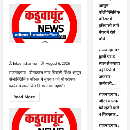
about
Rajnandgaon
आयुष
:
पॉलीक्लिनिक
समाजसेवी,
भाजपा
परिसर में
नेता
हरियाली लाने
एवं
कवि
मेयर ने रोपे
भीखम
छत्तीसगढ़
राजनांदगांव जिला
गांधी
पौधे…
का
निधन,
राजनांदगांव :
क्षेत्र
राजनांदगांव : आयुष पॉलीक्लिनिक परिसर में
में
हरियाली लाने मेयर ने रोपे पौधे…
कुर्सी पर 3
शोक
की
साल से ज्यादा
lokesh sharma
August 6, 2026
लहर
नहीं टिकेंगे
राजनांदगांव| दीनदयाल नगर चिखली स्थित आयुष
अफसर-
पॉलीक्लिनिक परिसर में बुधवार को पौधरोपण
कर्मचारी…
कार्यक्रम आयोजित किया गया। महापौर...
राजनांदगांव :
Read
Read More
more
ऑटो चालक
about
को लूटने वाले
राजनांदगांव
:
4 गिरफ्तार…
आयुष
पॉलीक्लिनिक
परिसर
राजनांदगांव :
में