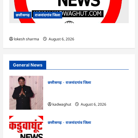
छत्तीसगढ़
राजनांदगांव जिला
राजनांदगांव : ऑटो चालक को लूटने वाले 4 गिरफ्तार…
lokesh sharma
August 6, 2026
General News
छत्तीसगढ़
राजनांदगांव जिला
Rajnandgaon : समाजसेवी, भाजपा नेता एवं
कवि भीखम गांधी का निधन, क्षेत्र में शोक की लहर
kadwaghut
August 6, 2026
छत्तीसगढ़
राजनांदगांव जिला
राजनांदगांव : आयुष पॉलीक्लिनिक परिसर में
हरियाली लाने मेयर ने रोपे पौधे…