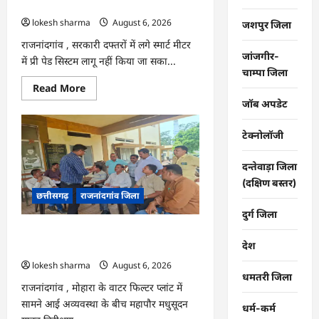
कंपनी…
lokesh sharma
August 6, 2026
जशपुर जिला
राजनांदगांव , सरकारी दफ्तरों में लगे स्मार्ट मीटर
जांजगीर-
में प्री पेड सिस्टम लागू नहीं किया जा सका...
चाम्पा जिला
Read
Read More
more
जॉब अपडेट
about
राजनांदगांव
:
टेक्नोलॉजी
107
करोड़
बकाया,
दन्तेवाड़ा जिला
प्री-
पेड
(दक्षिण बस्तर)
व्यवस्था
छत्तीसगढ़
राजनांदगांव जिला
में
3
दुर्ग जिला
माह
का
राजनांदगांव : महापौर ने फिल्टर प्लांट संचालक
एडवांस
देश
लेगी
से कहा- व्यवस्था दुरुस्त करें…
बिजली
lokesh sharma
August 6, 2026
कंपनी…
धमतरी जिला
राजनांदगांव , मोहारा के वाटर फिल्टर प्लांट में
सामने आई अव्यवस्था के बीच महापौर मधुसूदन
धर्म-कर्म