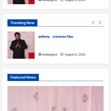
1
Trending Now
छत्तीसगढ़
राजनांदगांव जिला
एवं
राजनांदगांव : आयुष पॉलीक्लिनिक परिसर में
की लहर
हरियाली लाने मेयर ने रोपे पौधे…
lokesh sharma
August 6, 2026
2
Featured News