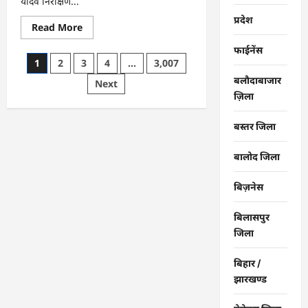
यादव निरीक्षण...
प्रदेश
Read
Read More
more
about
फाईनेंस
राजनांदगांव
Posts
1
2
3
4
…
3,007
:
महापौर
बलौदाबाजार
pagination
Next
ने
फिल्टर
ज़िला
प्लांट
संचालक
से
बस्तर जिला
कहा-
व्यवस्था
दुरुस्त
बालोद जिला
करें…
बिज़नेस
बिलासपुर
जिला
बिहार /
झारखण्ड