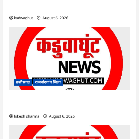
Rajnandgaon : समाजसेवी, भाजपा नेता एवं कवि
भीखम गांधी का निधन, क्षेत्र में शोक की लहर
kadwaghut
August 6, 2026
छत्तीसगढ़
राजनांदगांव जिला
राजनांदगांव : आयुष पॉलीक्लिनिक परिसर में हरियाली
लाने मेयर ने रोपे पौधे…
lokesh sharma
August 6, 2026