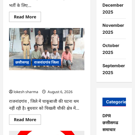
भर्ती के लिए...
December
2025
Read
Read More
more
about
November
राजनांदगांव
2025
:
सीधी
भर्ती
October
के
लिए
2025
जारी
विज्ञापन
छत्तीसगढ़
राजनांदगांव जिला
में
September
संशोधन…
2025
राजनांदगांव : युवक पर चाकू से जानलेवा
हमला, चार आरोपी गिरफ्तार…
lokesh sharma
August 6, 2026
राजनांदगांव , जिले में चाकूबाजी की घटना थम
Categories
नहीं रही है। बुधवार को चिखली चौकी क्षेत्र में...
DPR
Read
Read More
छत्तीसगढ
more
about
समाचार
राजनांदगांव