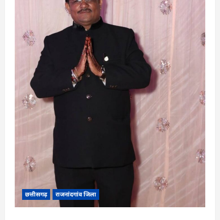
छत्तीसगढ़
राजनांदगांव जिला