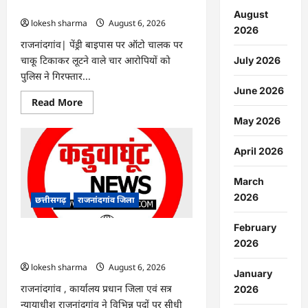
गिरफ्तार…
August
lokesh sharma
August 6, 2026
2026
राजनांदगांव| पेंड्री बाइपास पर ऑटो चालक पर
चाकू टिकाकर लूटने वाले चार आरोपियों को
July 2026
पुलिस ने गिरफ्तार...
June 2026
Read
Read More
more
about
May 2026
राजनांदगांव
:
ऑटो
April 2026
चालक
को
लूटने
March
वाले
4
2026
छत्तीसगढ़
राजनांदगांव जिला
गिरफ्तार…
February
राजनांदगांव : सीधी भर्ती के लिए जारी विज्ञापन
2026
में संशोधन…
lokesh sharma
August 6, 2026
January
राजनांदगांव , कार्यालय प्रधान जिला एवं सत्र
2026
न्यायाधीश राजनांदगांव ने विभिन्न पदों पर सीधी