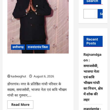
Search
Searc
Recent
Posts
छत्तीसगढ़
राजनांदगांव जिला
Rajnandga
Rajnandgaon : समाजसेवी, भाजपा नेता
on :
एवं कवि भीखम गांधी का निधन, क्षेत्र में शोक
समाजसेवी,
की लहर
भाजपा नेता
kadwaghut
August 6, 2026
एवं कवि
भीखम गांधी
डोंगरगांव। नगर के प्रतिष्ठित गांधी परिवार के
का निधन, क्षेत्र
सदस्य, समाजसेवी, भाजपा नेता एवं कवि भीखम
में शोक की
गांधी का गुरुवार,...
लहर
Read
Read More
more
राजनांदगांव :