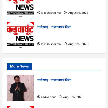
राजनांदगांव : आयुष पॉलीक्लिनिक परिसर में
हरियाली लाने मेयर ने रोपे पौधे…
lokesh sharma
August 6, 2026
छत्तीसगढ़
राजनांदगांव जिला
राजनांदगांव : कुर्सी पर 3 साल से ज्यादा नहीं
टिकेंगे अफसर-कर्मचारी…
lokesh sharma
August 6, 2026
More News
छत्तीसगढ़
राजनांदगांव जिला
Rajnandgaon : समाजसेवी, भाजपा नेता एवं
कवि भीखम गांधी का निधन, क्षेत्र में शोक की लहर
kadwaghut
August 6, 2026