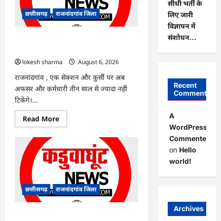
सीधी भर्ती के
हरियाली
लाने
छत्तीसगढ़
राजनांदगांव जिला
लिए जारी
मेयर
ने
विज्ञापन में
रोपे
संशोधन…
पौधे…
राजनांदगांव : कुर्सी पर 3 साल से ज्यादा नहीं
टिकेंगे अफसर-कर्मचारी…
lokesh sharma
August 6, 2026
राजनांदगांव , एक सेक्शन और कुर्सी पर अब
Recent
अफसर और कर्मचारी तीन साल से ज्यादा नहीं
Comments
टिकेंगे।...
A
Read
Read More
more
WordPress
about
Commenter
राजनांदगांव
:
on
Hello
कुर्सी
पर
world!
3
साल
से
ज्यादा
छत्तीसगढ़
राजनांदगांव जिला
नहीं
टिकेंगे
अफसर-
Archives
कर्मचारी…
राजनांदगांव : ऑटो चालक को लूटने वाले 4