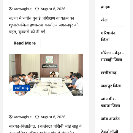
आयोजन …
क्राइम
kadwaghut
August 8, 2026
सलना में ‘नवीन बुनाई’ प्रशिक्षण कार्यक्रम का
खेल
शुभारंभजिला हथकरघा कार्यालय जगदलपुर की
पहल, बुनकरों को दी गई...
गरियाबंद
जिला
Read
Read More
more
about
गौरेला – पेंड्रा –
CG
:
मरवाही जिला
राष्ट्रीय
हथकरघा
दिवस
छत्तीसगढ़
पर
विशेष
आयोजन
जशपुर जिला
छत्तीसगढ़
…
जांजगीर-
CG : सारंगढ़ नगरपालिका के विकास कार्यों का
चाम्पा जिला
कलेक्टर ने की समीक्षा …
kadwaghut
August 8, 2026
जॉब अपडेट
सारंगढ़-बिलाईगढ़, । कलेक्टर पद्मिनी भोई साहू ने
टेक्नोलॉजी
नगरपालिका परिषद सारंगढ़ क्षेत्र में संचालित