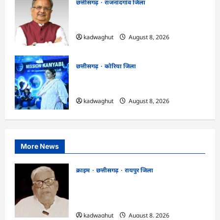
छत्तीसगढ़
राजनांदगांव जिला
Rajnandgaon: विधानसभा अध्यक्ष डॉ. रमन
सिंह 9 एवं 10 अगस्त को जिले के प्रवास पर
kadwaghut
August 8, 2026
छत्तीसगढ़
कोरिया जिला
CG : अच्छा और बड़ा सोचो, लक्ष्य हासिल करने के
लिए जुनून जरूरी : कलेक्टर …
kadwaghut
August 8, 2026
More News
क्राइम
छत्तीसगढ़
रायपुर जिला
भगवान शिव पर कथित आपत्तिजनक टिप्पणी
मामला: छत्तीसगढ़ क्रिश्चियन फोरम के अध्यक्ष
अरुण पन्नालाल की जमानत खारिज
kadwaghut
August 8, 2026