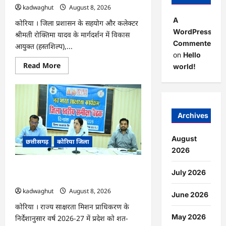
कलेक्टर
kadwaghut
August 8, 2026
…
A
कोरिया । जिला प्रशासन के सहयोग और कलेक्टर
WordPress
श्रीमती रोक्तिमा यादव के मार्गदर्शन में विकास
Commenter
आयुक्त (हस्तशिल्प),...
on
Hello
Read
Read More
world!
more
about
CG
:
कलेक्टर
के
मार्गदर्शन
Archives
में
छह
गांवों
August
छत्तीसगढ़
कोरिया जिला
तक
पहुंची
2026
हस्तशिल्प
विकास
CG : 15 अगस्त को जिलेभर में आयोजित होगा
योजनाएं
July 2026
…
‘उल्लास महा-चौपाल …
kadwaghut
August 8, 2026
June 2026
कोरिया । राज्य साक्षरता मिशन प्राधिकरण के
May 2026
निर्देशानुसार वर्ष 2026-27 में प्रदेश को शत-