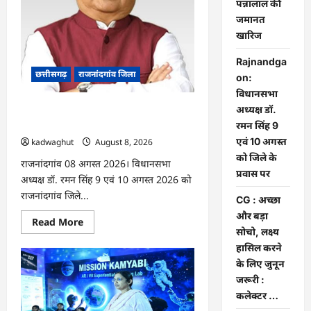
पन्नालाल की
फोरम
के
जमानत
अध्यक्ष
खारिज
अरुण
पन्नालाल
की
Rajnandga
जमानत
छत्तीसगढ़
राजनांदगांव जिला
खारिज
on:
विधानसभा
अध्यक्ष डॉ.
Rajnandgaon: विधानसभा अध्यक्ष डॉ. रमन
सिंह 9 एवं 10 अगस्त को जिले के प्रवास पर
रमन सिंह 9
एवं 10 अगस्त
kadwaghut
August 8, 2026
को जिले के
राजनांदगांव 08 अगस्त 2026। विधानसभा
प्रवास पर
अध्यक्ष डॉ. रमन सिंह 9 एवं 10 अगस्त 2026 को
राजनांदगांव जिले...
CG : अच्छा
और बड़ा
Read
Read More
more
सोचो, लक्ष्य
about
हासिल करने
Rajnandgaon:
विधानसभा
के लिए जुनून
अध्यक्ष
डॉ.
जरूरी :
रमन
कलेक्टर …
सिंह
9