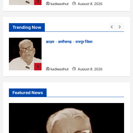
1
kadwaghut
August 8, 2026
Trending Now
छत्तीसगढ़
राजनांदगांव जिला
णी
Rajnandgaon: विधानसभा अध्यक्ष डॉ. रमन
्ष
सिंह 9 एवं 10 अगस्त को जिले के प्रवास पर
kadwaghut
August 8, 2026
2
Featured News