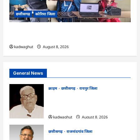
छत्तीसगढ़
कोरिया जिला
CG : कलेक्टर के मार्गदर्शन में छह गांवों तक पहुंची
हस्तशिल्प विकास योजनाएं …
kadwaghut
August 8, 2026
General News
क्राइम
छत्तीसगढ़
रायपुर जिला
भगवान शिव पर कथित आपत्तिजनक टिप्पणी
मामला: छत्तीसगढ़ क्रिश्चियन फोरम के अध्यक्ष
अरुण पन्नालाल की जमानत खारिज
kadwaghut
August 8, 2026
छत्तीसगढ़
राजनांदगांव जिला
Rajnandgaon: विधानसभा अध्यक्ष डॉ. रमन