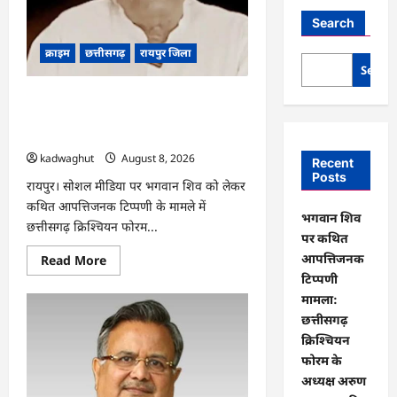
Search
क्राइम
छत्तीसगढ़
रायपुर जिला
Searc
भगवान शिव पर कथित आपत्तिजनक टिप्पणी
मामला: छत्तीसगढ़ क्रिश्चियन फोरम के अध्यक्ष
अरुण पन्नालाल की जमानत खारिज
kadwaghut
August 8, 2026
Recent
Posts
रायपुर। सोशल मीडिया पर भगवान शिव को लेकर
कथित आपत्तिजनक टिप्पणी के मामले में
भगवान शिव
छत्तीसगढ़ क्रिश्चियन फोरम...
पर कथित
आपत्तिजनक
Read
Read More
more
टिप्पणी
about
भगवान
मामला:
शिव
छत्तीसगढ़
पर
कथित
क्रिश्चियन
आपत्तिजनक
टिप्पणी
फोरम के
मामला:
अध्यक्ष अरुण
छत्तीसगढ़
क्रिश्चियन