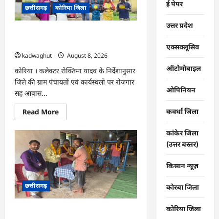
ई पेपर
आबकारी
छत्तीसगढ़
कोरिया जिला
का
शिकंजा,
उत्तर प्रदेश
महुआ
शराब
CG : ग्राम पंचायतों में रोजगार सह आवास
व
दिवस आयोजित …
एमपी
एक्सक्लूसिव
की
kadwaghut
August 8, 2026
अंग्रेजी
शराब
ऑटोमोबाइल
कोरिया । कलेक्टर रोक्तिमा यादव के निर्देशानुसार
जब्त
…
जिले की ग्राम पंचायतों एवं कार्यस्थलों पर रोजगार
ओपिनियन
सह आवास...
Read
कवर्धा जिला
Read More
more
about
CG
कांकेर जिला
:
(उत्तर बस्तर)
ग्राम
पंचायतों
में
किसान न्यूज़
रोजगार
सह
आवास
छत्तीसगढ़
दिवस
कोरबा जिला
आयोजित
…
कोरिया जिला
CG : राष्ट्रीय हथकरघा दिवस पर विशेष