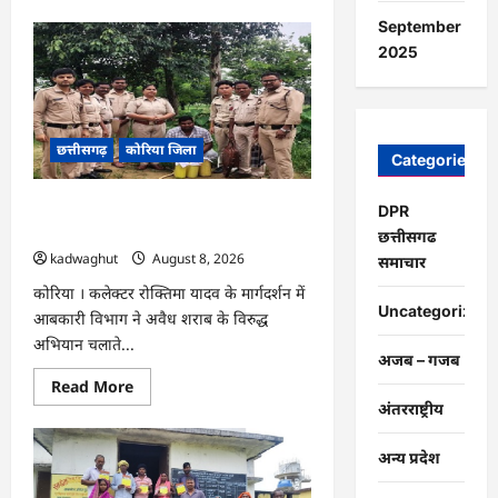
about
CG
September
:
2025
नेशनल
लोक
अदालत
एवं
‘मध्यस्थता
राष्ट्र
छत्तीसगढ़
कोरिया जिला
के
Categories
लिए‘
3.0
अभियान
CG : अवैध शराब पर आबकारी का शिकंजा,
DPR
हेतु
न्यायाधीशों
महुआ शराब व एमपी की अंग्रेजी शराब जब्त …
छत्तीसगढ
की
kadwaghut
August 8, 2026
समीक्षा
समाचार
बैठक
…
कोरिया । कलेक्टर रोक्तिमा यादव के मार्गदर्शन में
Uncategorized
आबकारी विभाग ने अवैध शराब के विरुद्ध
अभियान चलाते...
अजब – गजब
Read
Read More
more
अंतरराष्ट्रीय
about
CG
:
अन्य प्रदेश
अवैध
शराब
पर