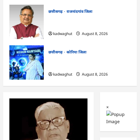
छत्तीसगढ़
राजनांदगांव जिला
Rajnandgaon: विधानसभा अध्यक्ष डॉ. रमन
सिंह 9 एवं 10 अगस्त को जिले के प्रवास पर
kadwaghut
August 8, 2026
छत्तीसगढ़
कोरिया जिला
CG : अच्छा और बड़ा सोचो, लक्ष्य हासिल करने के
लिए जुनून जरूरी : कलेक्टर …
kadwaghut
August 8, 2026
×