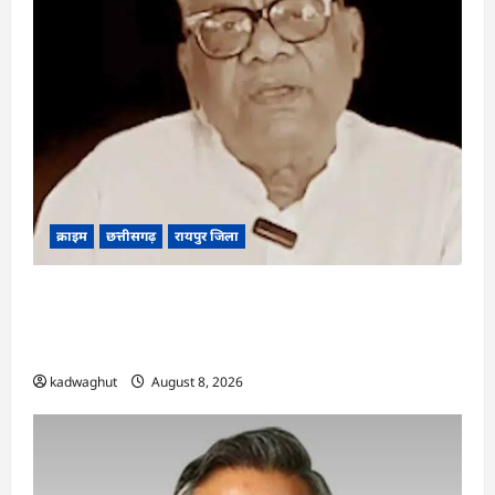
क्राइम
छत्तीसगढ़
रायपुर जिला
भगवान शिव पर कथित आपत्तिजनक टिप्पणी मामला:
छत्तीसगढ़ क्रिश्चियन फोरम के अध्यक्ष अरुण पन्नालाल की
जमानत खारिज
kadwaghut
August 8, 2026