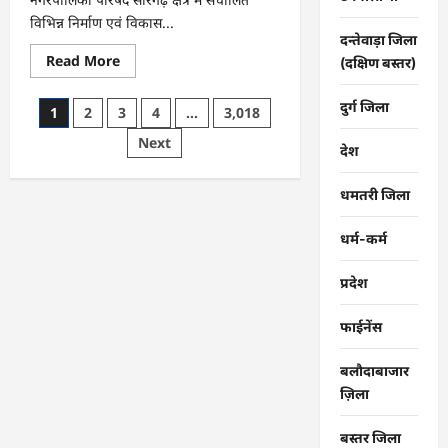
विभिन्न निर्माण एवं विकास...
दन्तेवाड़ा जिला
Read
Read More
(दक्षिण बस्तर)
more
about
CG
दुर्ग जिला
Posts
1
2
3
4
…
3,018
:
सारंगढ़
pagination
Next
नगरपालिका
देश
के
विकास
कार्यों
धमतरी जिला
का
कलेक्टर
ने
धर्म-कर्म
की
समीक्षा
…
प्रदेश
फाईनेंस
बलौदाबाजार
ज़िला
बस्तर जिला