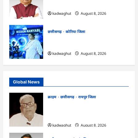
सिंह 9 एवं 10 अगस्त को जिले के प्रवास पर
kadwaghut
August 8, 2026
छत्तीसगढ़
कोरिया जिला
CG : अच्छा और बड़ा सोचो, लक्ष्य हासिल करने के
लिए जुनून जरूरी : कलेक्टर …
kadwaghut
August 8, 2026
Global News
क्राइम
छत्तीसगढ़
रायपुर जिला
भगवान शिव पर कथित आपत्तिजनक टिप्पणी
मामला: छत्तीसगढ़ क्रिश्चियन फोरम के अध्यक्ष
अरुण पन्नालाल की जमानत खारिज
kadwaghut
August 8, 2026