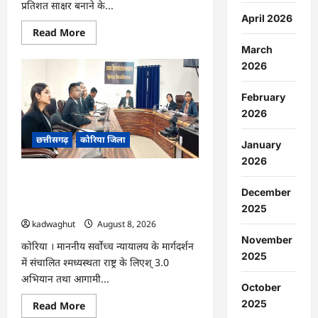
प्रतिशत साक्षर बनाने के...
April 2026
Read
Read More
more
March
about
CG
2026
:
15
अगस्त
February
को
जिलेभर
2026
में
आयोजित
छत्तीसगढ़
कोरिया जिला
होगा
January
‘उल्लास
महा-
2026
चौपाल
CG : नेशनल लोक अदालत एवं ‘मध्यस्थता राष्ट्र
…
के लिए‘ 3.0 अभियान हेतु न्यायाधीशों की
December
समीक्षा बैठक …
2025
kadwaghut
August 8, 2026
November
कोरिया । माननीय सर्वाेच्च न्यायालय के मार्गदर्शन
2025
में संचालित श्मध्यस्थता राष्ट्र के लिएश् 3.0
अभियान तथा आगामी...
October
2025
Read
Read More
more