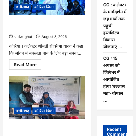
एवं
CG : कलेक्टर
छत्तीसगढ़
कोरिया जिला
10
अगस्त
के मार्गदर्शन में
को
छह गांवों तक
जिले
CG : अच्छा और बड़ा सोचो, लक्ष्य हासिल करने
के
पहुंची
प्रवास
के लिए जुनून जरूरी : कलेक्टर …
हस्तशिल्प
पर
kadwaghut
August 8, 2026
विकास
कोरिया । कलेक्टर श्रीमती रोक्तिमा यादव ने कहा
योजनाएं …
कि जीवन में सफलता पाने के लिए बड़ा सपना...
CG : 15
Read
Read More
अगस्त को
more
जिलेभर में
about
CG
आयोजित
:
अच्छा
होगा ‘उल्लास
और
महा-चौपाल
बड़ा
सोचो,
…
लक्ष्य
हासिल
छत्तीसगढ़
कोरिया जिला
करने
के
लिए
जुनून
CG : कलेक्टर के मार्गदर्शन में छह गांवों तक
जरूरी
Recent
:
पहुंची हस्तशिल्प विकास योजनाएं …
Comments