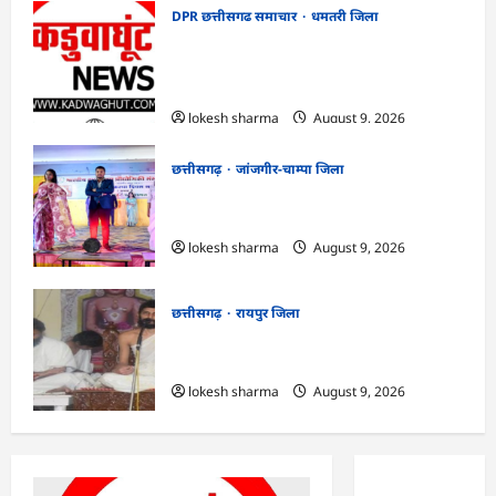
DPR छत्तीसगढ समाचार
धमतरी जिला
CG : गंगरेल वन क्षेत्र में घायल भारतीय अजगर का
रेस्क्यू, उपचार के बाद जंगल सफारी रायपुर भेजा
गया
lokesh sharma
August 9, 2026
छत्तीसगढ़
जांजगीर-चाम्पा जिला
CG : राष्ट्रीय हाथकरघा दिवस पर विविध कार्यक्रमों
का आयोजन…
lokesh sharma
August 9, 2026
छत्तीसगढ़
रायपुर जिला
CG : ज्ञान से जुड़ेगा मन, तभी सद्मार्ग का होगा
ध्यान : मुनि संवेगरत्न सागर…
lokesh sharma
August 9, 2026