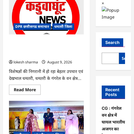
×
DPR छत्तीसगढ समाचार
धमतरी जिला
CG : गंगरेल वन क्षेत्र में घायल भारतीय अजगर
Search
का रेस्क्यू, उपचार के बाद जंगल सफारी रायपुर
भेजा गया
Searc
lokesh sharma
August 9, 2026
विशेषज्ञों की निगरानी में हो रहा बेहतर उपचार एवं
देखभाल धमतरी, धमतरी के गंगरेल के वन क्षेत्र...
Read
Read More
Recent
more
Posts
about
CG
:
CG : गंगरेल
गंगरेल
वन
वन क्षेत्र में
क्षेत्र
घायल भारतीय
में
घायल
अजगर का
भारतीय