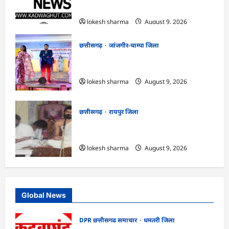
गया
lokesh sharma
August 9, 2026
छत्तीसगढ़
जांजगीर-चाम्पा जिला
CG : राष्ट्रीय हाथकरघा दिवस पर विविध कार्यक्रमों
का आयोजन…
lokesh sharma
August 9, 2026
छत्तीसगढ़
रायपुर जिला
CG : ज्ञान से जुड़ेगा मन, तभी सद्मार्ग का होगा
ध्यान : मुनि संवेगरत्न सागर…
lokesh sharma
August 9, 2026
Global News
DPR छत्तीसगढ समाचार
धमतरी जिला