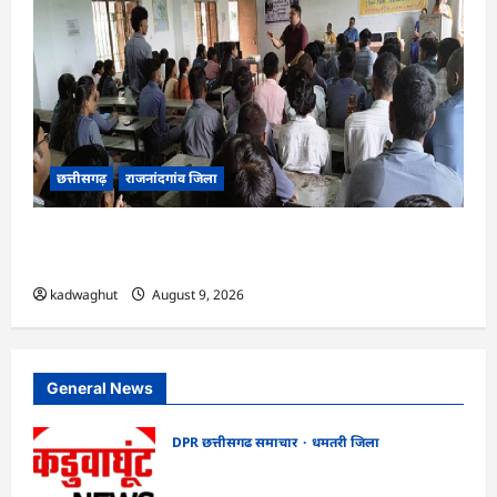
छत्तीसगढ़
राजनांदगांव जिला
राजनांदगांव : आईटीआई टेड़ेसरा में नव कौशल पथ नई
राह नया हुनर कार्यक्रम का हुआ आयोजन…
kadwaghut
August 9, 2026
General News
DPR छत्तीसगढ समाचार
धमतरी जिला
CG : गंगरेल वन क्षेत्र में घायल भारतीय अजगर का
रेस्क्यू, उपचार के बाद जंगल सफारी रायपुर भेजा