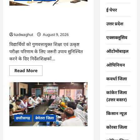
पर
तैनात
ई पेपर
वीर
CG : कलेक्टर ने प्राचार्यों एवं शिक्षकों की बैठक
जवानों
को
लेकर शिक्षा गुणवत्ता के कार्यों की गहन समीक्षा
उत्तर प्रदेश
भेजी
की…
गयी
28000
kadwaghut
August 9, 2026
राखियां…
एक्सक्लूसिव
विद्यार्थियों को गुणवत्तायुक्त शिक्षा एवं उत्कृष्ट
ऑटोमोबाइल
परीक्षा परिणाम के लिए जरूरी उपाय सुनिश्चित
करने के दिए निर्देशशिक्षकों...
ओपिनियन
Read
Read More
more
कवर्धा जिला
about
CG
:
कलेक्टर
कांकेर जिला
ने
(उत्तर बस्तर)
प्राचार्यों
एवं
शिक्षकों
किसान न्यूज़
की
छत्तीसगढ़
बेमेतरा जिला
बैठक
लेकर
शिक्षा
कोरबा जिला
गुणवत्ता
CG : विकसित भारत जी रामजी योजना :
के