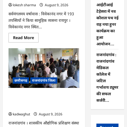
आईटीआई
lokesh sharma
August 9, 2026
टेड़ेसरा में नव
सर्वमंगलमय वर्षावास : विवेकानंद नगर में 193
कौशल पथ नई
तपस्वियों ने किया सामूहिक व्यसना रायपुर ।
राह नया हुनर
विवेकानंद नगर स्थित...
कार्यक्रम का
Read
Read More
हुआ
more
आयोजन…
about
CG
:
राजनांदगांव :
ज्ञान
से
राजनांदगांव
जुड़ेगा
मेडिकल
मन,
तभी
कॉलेज में
सद्मार्ग
छत्तीसगढ़
राजनांदगांव जिला
का
जटिल
होगा
गर्भाशय ट्यूमर
ध्यान
:
की सफल
राजनांदगांव : आईटीआई टेड़ेसरा में नव कौशल
मुनि
सर्जरी…
संवेगरत्न
पथ नई राह नया हुनर कार्यक्रम का हुआ
सागर…
आयोजन…
kadwaghut
August 9, 2026
राजनांदगांव । शासकीय औद्योगिक प्रशिक्षण संस्था