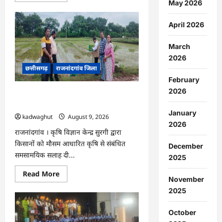
May 2026
about
राजनांदगांव
:
April 2026
राजनांदगांव
मेडिकल
कॉलेज
March
में
जटिल
2026
गर्भाशय
छत्तीसगढ़
राजनांदगांव जिला
ट्यूमर
की
February
सफल
सर्जरी…
2026
राजनांदगांव : कृषि विज्ञान केन्द्र सुरगी की
मौसम आधारित विशेष सलाह…
January
kadwaghut
August 9, 2026
2026
राजनांदगांव । कृषि विज्ञान केन्द्र सुरगी द्वारा
किसानों को मौसम आधारित कृषि से संबंधित
December
समसामयिक सलाह दी...
2025
Read
Read More
November
more
about
2025
राजनांदगांव
:
कृषि
October
विज्ञान
केन्द्र