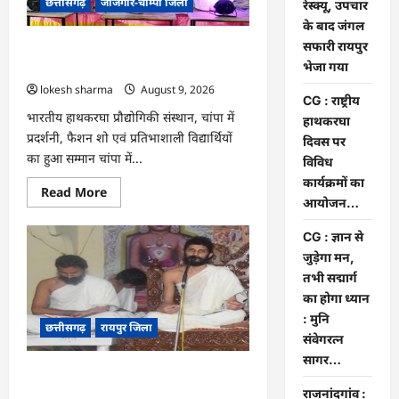
छत्तीसगढ़
जांजगीर-चाम्पा जिला
अजगर
रेस्क्यू, उपचार
का
के बाद जंगल
रेस्क्यू,
उपचार
सफारी रायपुर
CG : राष्ट्रीय हाथकरघा दिवस पर विविध
के
बाद
भेजा गया
कार्यक्रमों का आयोजन…
जंगल
lokesh sharma
August 9, 2026
सफारी
CG : राष्ट्रीय
रायपुर
भेजा
भारतीय हाथकरघा प्रौद्योगिकी संस्थान, चांपा में
हाथकरघा
गया
प्रदर्शनी, फैशन शो एवं प्रतिभाशाली विद्यार्थियों
दिवस पर
का हुआ सम्मान चांपा में...
विविध
कार्यक्रमों का
Read
Read More
आयोजन…
more
about
CG
CG : ज्ञान से
:
राष्ट्रीय
जुड़ेगा मन,
हाथकरघा
तभी सद्मार्ग
दिवस
पर
का होगा ध्यान
विविध
कार्यक्रमों
: मुनि
छत्तीसगढ़
रायपुर जिला
का
संवेगरत्न
आयोजन…
सागर…
CG : ज्ञान से जुड़ेगा मन, तभी सद्मार्ग का होगा
ध्यान : मुनि संवेगरत्न सागर…
राजनांदगांव :