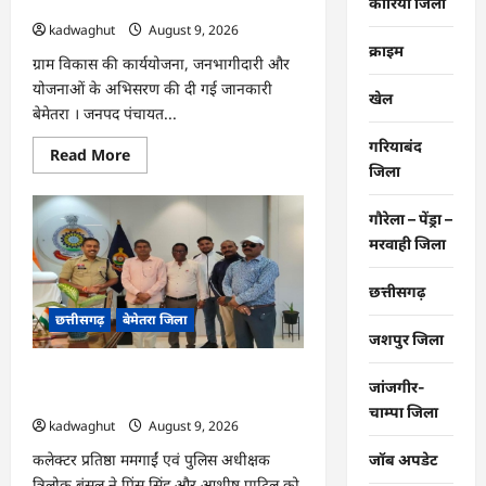
कार्यों
कोरिया जिला
सरपंचों का एक दिवसीय प्रशिक्षण संपन्न…
की
kadwaghut
August 9, 2026
गहन
समीक्षा
क्राइम
की…
ग्राम विकास की कार्ययोजना, जनभागीदारी और
योजनाओं के अभिसरण की दी गई जानकारी
खेल
बेमेतरा । जनपद पंचायत...
गरियाबंद
Read
Read More
more
जिला
about
CG
:
गौरेला – पेंड्रा –
विकसित
मरवाही जिला
भारत
जी
रामजी
योजना
छत्तीसगढ़
:
छत्तीसगढ़
बेमेतरा जिला
सरपंचों
का
जशपुर जिला
एक
दिवसीय
CG : राष्ट्रीय स्तर पर बेमेतरा का गौरव बढ़ाने
प्रशिक्षण
जांजगीर-
संपन्न…
वाले उत्कृष्ट खिलाड़ियों का सम्मान…
चाम्पा जिला
kadwaghut
August 9, 2026
कलेक्टर प्रतिष्ठा ममगाईं एवं पुलिस अधीक्षक
जॉब अपडेट
त्रिलोक बंसल ने प्रिंस सिंह और आशीष पाटिल को