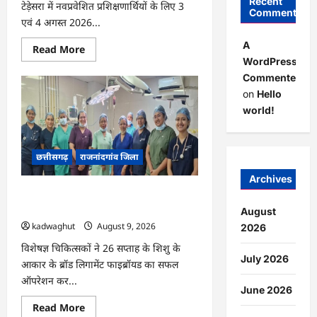
Recent
टेड़ेसरा में नवप्रवेशित प्रशिक्षणार्थियों के लिए 3
Comments
एवं 4 अगस्त 2026...
A
Read
Read More
more
WordPress
about
Commenter
राजनांदगांव
:
on
Hello
आईटीआई
टेड़ेसरा
world!
में
नव
कौशल
पथ
छत्तीसगढ़
राजनांदगांव जिला
नई
राह
नया
Archives
हुनर
राजनांदगांव : राजनांदगांव मेडिकल कॉलेज में
कार्यक्रम
का
जटिल गर्भाशय ट्यूमर की सफल सर्जरी…
August
हुआ
kadwaghut
August 9, 2026
आयोजन…
2026
विशेषज्ञ चिकित्सकों ने 26 सप्ताह के शिशु के
July 2026
आकार के ब्रॉड लिगामेंट फाइब्रॉयड का सफल
ऑपरेशन कर...
June 2026
Read
Read More
more