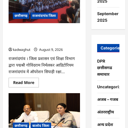
2025
सुरगी
की
मौसम
September
छत्तीसगढ़
राजनांदगांव जिला
आधारित
विशेष
2025
सलाह…
राजनांदगांव : ऑपरेशन सिपाही रक्षा सूत्र के
तहत सीमा पर तैनात वीर जवानों को भेजी गयी
28000 राखियां…
Categories
kadwaghut
August 9, 2026
राजनांदगांव । जिला प्रशासन एवं शिक्षा विभाग
DPR
द्वारा पद्मश्री गोविंदराम निर्मलकर आडिटोरियम
छत्तीसगढ
राजनांदगांव में ऑपरेशन सिपाही रक्षा...
समाचार
Read
Read More
more
Uncategorized
about
राजनांदगांव
:
अजब – गजब
ऑपरेशन
सिपाही
रक्षा
अंतरराष्ट्रीय
सूत्र
के
तहत
अन्य प्रदेश
छत्तीसगढ़
बालोद जिला
सीमा