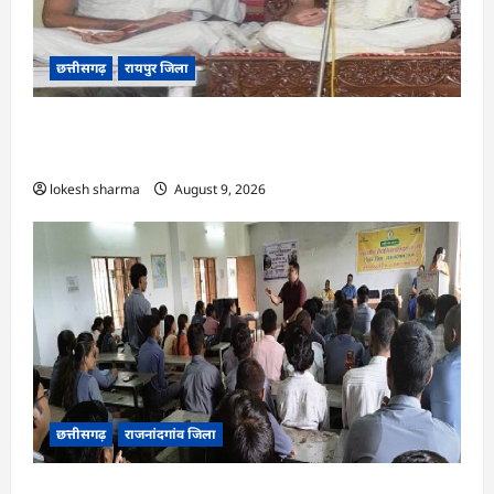
छत्तीसगढ़
रायपुर जिला
CG : ज्ञान से जुड़ेगा मन, तभी सद्मार्ग का होगा ध्यान : मुनि
संवेगरत्न सागर…
lokesh sharma
August 9, 2026
छत्तीसगढ़
राजनांदगांव जिला