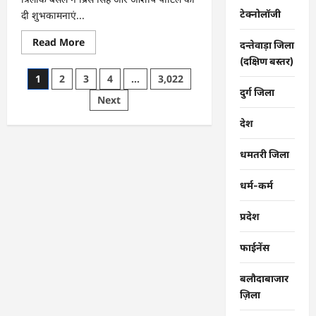
टेक्नोलॉजी
दी शुभकामनाएं...
Read
Read More
दन्तेवाड़ा जिला
more
about
(दक्षिण बस्तर)
CG
Posts
1
2
3
4
…
3,022
:
राष्ट्रीय
दुर्ग जिला
pagination
Next
स्तर
पर
बेमेतरा
देश
का
गौरव
बढ़ाने
धमतरी जिला
वाले
उत्कृष्ट
खिलाड़ियों
धर्म-कर्म
का
सम्मान…
प्रदेश
फाईनेंस
बलौदाबाजार
ज़िला