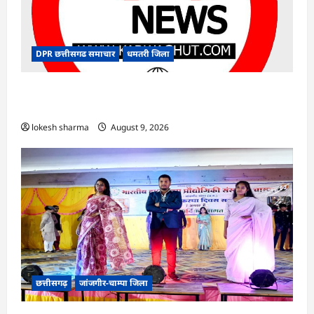
DPR छत्तीसगढ समाचार
धमतरी जिला
CG : गंगरेल वन क्षेत्र में घायल भारतीय अजगर का रेस्क्यू,
उपचार के बाद जंगल सफारी रायपुर भेजा गया
lokesh sharma
August 9, 2026
छत्तीसगढ़
जांजगीर-चाम्पा जिला