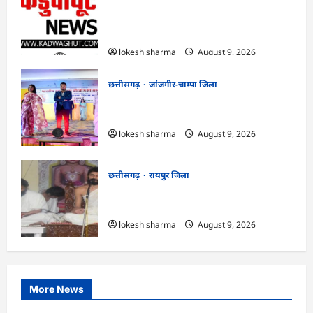
CG : गंगरेल वन क्षेत्र में घायल भारतीय अजगर का
रेस्क्यू, उपचार के बाद जंगल सफारी रायपुर भेजा
गया
lokesh sharma
August 9, 2026
छत्तीसगढ़
जांजगीर-चाम्पा जिला
CG : राष्ट्रीय हाथकरघा दिवस पर विविध कार्यक्रमों
का आयोजन…
lokesh sharma
August 9, 2026
छत्तीसगढ़
रायपुर जिला
CG : ज्ञान से जुड़ेगा मन, तभी सद्मार्ग का होगा
ध्यान : मुनि संवेगरत्न सागर…
lokesh sharma
August 9, 2026
More News