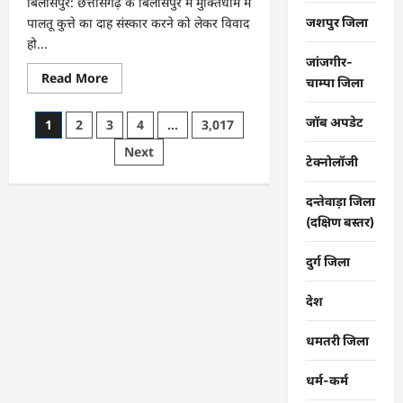
बिलासपुर: छत्तीसगढ़ के बिलासपुर में मुक्तिधाम में
संदेश
जशपुर जिला
पालतू कुत्ते का दाह संस्कार करने को लेकर विवाद
…
हो...
जांजगीर-
Read
Read More
चाम्पा जिला
more
about
CG
Posts
जॉब अपडेट
1
2
3
4
…
3,017
:
मुक्तिधाम
pagination
Next
में
टेक्नोलॉजी
पालतू
कुत्ते
के
दन्तेवाड़ा जिला
अंतिम
संस्कार
(दक्षिण बस्तर)
पर
मचा
बवाल,
दुर्ग जिला
भड़के
मोहल्लेवासी,
थाने
देश
पहुंचा
मामला
…
धमतरी जिला
धर्म-कर्म