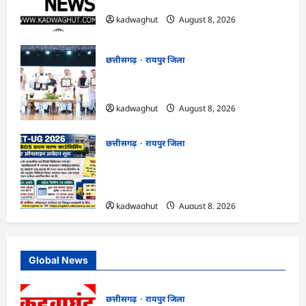
आधारित निर्णय प्रणाली को मिलेगा बढ़ावा …
kadwaghut
August 8, 2026
छत्तीसगढ़
रायपुर जिला
CG : मुख्यमंत्री ने लॉन्च किया छत्तीसगढ़ का
प्रीमियम हैंडलूम ब्रांड ‘कोशल फैब’ …
kadwaghut
August 8, 2026
छत्तीसगढ़
रायपुर जिला
CG : NEET-UG 2026 काउंसिलिंग: प्रथम
चरण के लिए आवेदन शुरू, जानें फीस और जरूरी
तारीखें …
kadwaghut
August 8, 2026
Global News
छत्तीसगढ़
रायपुर जिला