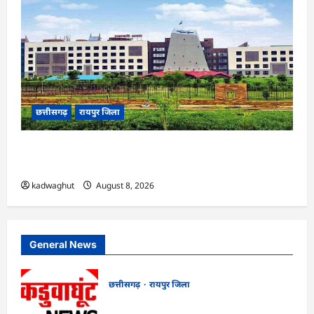
छत्तीसगढ़
रायपुर जिला
CG : 24 IFS अधिकारियों का तबादला, वन विभाग में बड़े
पैमाने पर नई पदस्थापना …
kadwaghut
August 8, 2026
General News
छत्तीसगढ़
रायपुर जिला
CG : सुशासन, नीति निर्माण और साक्ष्य-