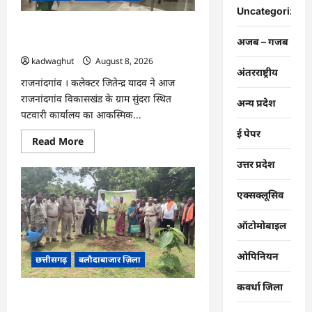
का
Uncategorized
आयोजन
…
CG : कलेक्टर ने ग्राम सुंदरा पटवारी कार्यालय
अजब – गजब
का किया आकस्मिक निरीक्षण …
kadwaghut
August 8, 2026
अंतरराष्ट्रीय
राजनांदगांव । कलेक्टर जितेन्द्र यादव ने आज
राजनांदगांव विकासखंड के ग्राम सुंदरा स्थित
अन्य प्रदेश
पटवारी कार्यालय का आकस्मिक...
ई पेपर
Read
Read More
more
about
उत्तर प्रदेश
CG
:
कलेक्टर
एक्सक्लूसिव
ने
ग्राम
सुंदरा
ऑटोमोबाइल
पटवारी
कार्यालय
का
ओपिनियन
किया
छत्तीसगढ़
बलौदाबाजार ज़िला
आकस्मिक
निरीक्षण
…
कवर्धा जिला
CG : एक पेड़ माँ के नाम अभियान के तहत
वृक्षारोपण एवं पर्यावरण संरक्षण का दिया गया