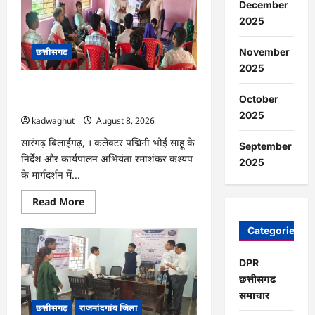
चौधरी
December
का
2025
सीएम
हेल्पलाइन
में
छत्तीसगढ़
November
डीजी
पे
2025
मांग
हुआ
CG : भोथीडीह में हुआ जल अर्पण व
पूरा
October
…
जनजागरूकता का आयोजन …
2025
kadwaghut
August 8, 2026
सारंगढ़ बिलाईगढ़, । कलेक्टर पद्मिनी भोई साहू के
September
निर्देश और कार्यपालन अभियंता रमाशंकर कश्यप
2025
के मार्गदर्शन में...
Read
Read More
more
about
CG
Categories
:
भोथीडीह
में
DPR
हुआ
छत्तीसगढ
जल
अर्पण
समाचार
व
छत्तीसगढ़
राजनांदगांव जिला
जनजागरूकता