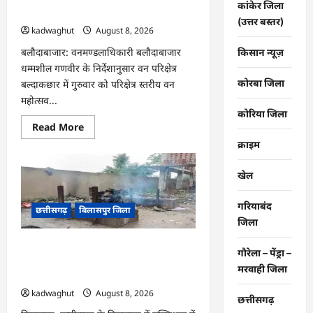
कांकेर जिला
संदेश …
(उत्तर बस्तर)
kadwaghut
August 8, 2026
बलौदाबाजार: वनमण्डलाधिकारी बलौदाबाजार
किसान न्यूज़
धम्मशील गणवीर के निर्देशानुसार वन परिक्षेत्र
कोरबा जिला
बल्दाकछार में गुरुवार को परिक्षेत्र स्तरीय वन
महोत्सव...
कोरिया जिला
Read
Read More
more
क्राइम
about
CG
:
एक
खेल
पेड़
माँ
के
गरियाबंद
छत्तीसगढ़
बिलासपुर जिला
नाम
जिला
अभियान
के
तहत
CG : मुक्तिधाम में पालतू कुत्ते के अंतिम संस्कार
गौरेला – पेंड्रा –
वृक्षारोपण
पर मचा बवाल, भड़के मोहल्लेवासी, थाने पहुंचा
एवं
मरवाही जिला
पर्यावरण
मामला …
संरक्षण
का
kadwaghut
August 8, 2026
छत्तीसगढ़
दिया
गया