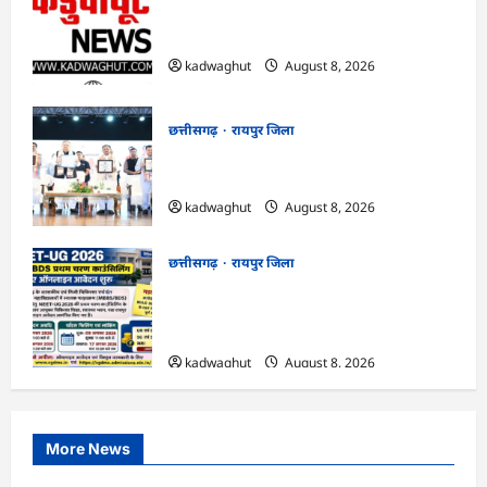
CG : सुशासन, नीति निर्माण और साक्ष्य-
आधारित निर्णय प्रणाली को मिलेगा बढ़ावा …
kadwaghut
August 8, 2026
छत्तीसगढ़
रायपुर जिला
CG : मुख्यमंत्री ने लॉन्च किया छत्तीसगढ़ का
प्रीमियम हैंडलूम ब्रांड ‘कोशल फैब’ …
kadwaghut
August 8, 2026
छत्तीसगढ़
रायपुर जिला
CG : NEET-UG 2026 काउंसिलिंग: प्रथम
चरण के लिए आवेदन शुरू, जानें फीस और जरूरी
तारीखें …
kadwaghut
August 8, 2026
More News