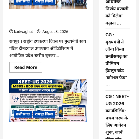
छत्तीसगढ़
रायपुर जिला
निर्णय
आधारित
प्रणाली
निर्णय प्रणाली
को
मिलेगा
को मिलेगा
CG : मुख्यमंत्री ने लॉन्च किया छत्तीसगढ़ का
बढ़ावा
बढ़ावा …
…
प्रीमियम हैंडलूम ब्रांड ‘कोशल फैब’ …
kadwaghut
August 8, 2026
CG :
रायपुर । राष्ट्रीय हथकरघा दिवस पर मुख्यमंत्री साय
मुख्यमंत्री ने
पंडित दीनदयाल उपाध्याय ऑडिटोरियम में
लॉन्च किया
आयोजित प्रदेश स्तरीय बुनकर...
छत्तीसगढ़ का
प्रीमियम
Read
Read More
हैंडलूम ब्रांड
more
about
‘कोशल फैब’
CG
:
…
मुख्यमंत्री
ने
CG : NEET-
लॉन्च
किया
UG 2026
छत्तीसगढ़
का
काउंसिलिंग:
छत्तीसगढ़
रायपुर जिला
प्रीमियम
प्रथम चरण के
हैंडलूम
ब्रांड
लिए आवेदन
‘कोशल
CG : NEET-UG 2026 काउंसिलिंग: प्रथम
फैब’
शुरू, जानें
…
चरण के लिए आवेदन शुरू, जानें फीस और