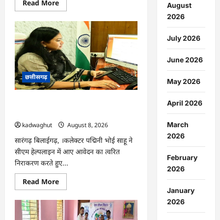
Read
Read More
August
more
about
2026
फोरलेन
पर
‘श्रेय’
July 2026
की
सियासत?
-“काम
June 2026
पहले
से
छत्तीसगढ़
पटरी
May 2026
पर,
अब
श्रेय
CG : दीपक चौधरी का सीएम हेल्पलाइन में
April 2026
की
दौड़?
डीजी पे मांग हुआ पूरा …
DPR
March
kadwaghut
August 8, 2026
टेंडर
के
2026
बाद
सारंगढ़ बिलाईगढ़, ।कलेक्टर पद्मिनी भोई साहू ने
उसी
सीएम हेल्पलाइन में आए आवेदन का त्वरित
सड़क
February
की
निराकरण करते हुए...
मांग
2026
लेकर
पहुंचे
Read
Read More
सांसद
more
January
संतोष
about
पांडे”
CG
2026
:
दीपक