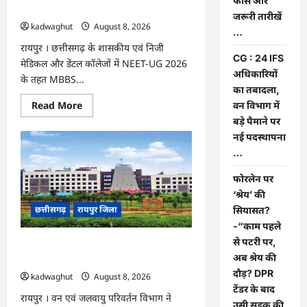
फीस और
जरूरी तारीखें …
जरूरी तारीखें
kadwaghut
August 8, 2026
…
रायपुर । छत्तीसगढ़ के शासकीय एवं निजी
CG : 24 IFS
मेडिकल और डेंटल कॉलेजों में NEET-UG 2026
अधिकारियों
के तहत MBBS...
का तबादला,
Read
Read More
वन विभाग में
more
बड़े पैमाने पर
about
CG
नई पदस्थापना
:
NEET-
…
UG
2026
फोरलेन पर
काउंसिलिंग:
प्रथम
‘श्रेय’ की
चरण
छत्तीसगढ़
रायपुर जिला
के
सियासत?
लिए
-“काम पहले
आवेदन
शुरू,
से पटरी पर,
CG : 24 IFS अधिकारियों का तबादला, वन
जानें
अब श्रेय की
फीस
विभाग में बड़े पैमाने पर नई पदस्थापना …
और
दौड़? DPR
kadwaghut
August 8, 2026
जरूरी
तारीखें
टेंडर के बाद
…
रायपुर । वन एवं जलवायु परिवर्तन विभाग ने
उसी सड़क की