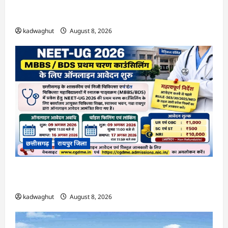
CG : मुख्यमंत्री ने लॉन्च किया छत्तीसगढ़ का प्रीमियम
हैंडलूम ब्रांड ‘कोशल फैब’ …
kadwaghut
August 8, 2026
छत्तीसगढ़
रायपुर जिला
CG : NEET-UG 2026 काउंसिलिंग: प्रथम चरण के
लिए आवेदन शुरू, जानें फीस और जरूरी तारीखें …
kadwaghut
August 8, 2026