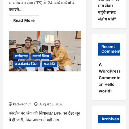
भारतीय वन सेवा (IFS) के 24 अधिकारियों के
मांग लेकर
तबादले...
पहुंचे सांसद
संतोष पांडे”
Read
Read More
more
about
CG
:
24
IFS
Recent
अधिकारियों
Comments
का
तबादला,
छत्तीसगढ़
कवर्धा जिला
वन
राजनांदगांव जिला
राजनीति
विभाग
A
में
WordPress
बड़े
पैमाने
Commenter
फोरलेन पर ‘श्रेय’ की सियासत?-“काम पहले से
पर
नई
on
Hello
पटरी पर, अब श्रेय की दौड़? DPR टेंडर के बाद
पदस्थापना
उसी सड़क की मांग लेकर पहुंचे सांसद संतोष
world!
…
पांडे”
kadwaghut
August 8, 2026
फोरलेन पर ‘श्रेय’ की सियासत? DPR का टेंडर जून
Archives
में ही जारी, फिर अगस्त में वही मांग...