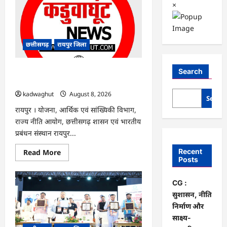
×
छत्तीसगढ़
रायपुर जिला
CG : सुशासन, नीति निर्माण और साक्ष्य-
Search
आधारित निर्णय प्रणाली को मिलेगा बढ़ावा …
kadwaghut
August 8, 2026
Searc
रायपुर । योजना, आर्थिक एवं सांख्यिकी विभाग,
राज्य नीति आयोग, छत्तीसगढ़ शासन एवं भारतीय
प्रबंधन संस्थान रायपुर...
Read
Recent
Read More
more
Posts
about
CG
:
CG :
सुशासन,
नीति
सुशासन, नीति
निर्माण
निर्माण और
और
साक्ष्य-
साक्ष्य-
आधारित