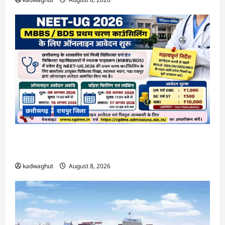
छत्तीसगढ़
रायपुर जिला
CG : NEET-UG 2026 काउंसिलिंग: प्रथम चरण के
लिए आवेदन शुरू, जानें फीस और जरूरी तारीखें …
kadwaghut
August 8, 2026