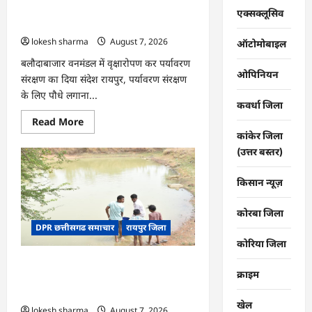
की
CG : वन महोत्सव में ‘एक पेड़ माँ के नाम’
तकदीर,
एक्सक्लूसिव
पौन
अभियान को मिला जनसमर्थन
एकड़
lokesh sharma
August 7, 2026
से
ऑटोमोबाइल
कमाया
लाखों
बलौदाबाजार वनमंडल में वृक्षारोपण कर पर्यावरण
का
ओपिनियन
संरक्षण का दिया संदेश रायपुर, पर्यावरण संरक्षण
मुनाफा
के लिए पौधे लगाना...
कवर्धा जिला
Read
Read More
more
कांकेर जिला
about
CG
(उत्तर बस्तर)
:
वन
महोत्सव
किसान न्यूज़
में
‘एक
पेड़
कोरबा जिला
माँ
DPR छत्तीसगढ समाचार
रायपुर जिला
के
नाम’
कोरिया जिला
अभियान
को
CG : जल संरक्षण से बदला जीवन : धमतरी के
मिला
क्राइम
जनसमर्थन
भोथापारा में आजीविका डबरी बनी आर्थिक
स्वावलंबन का नया आधार
खेल
lokesh sharma
August 7, 2026