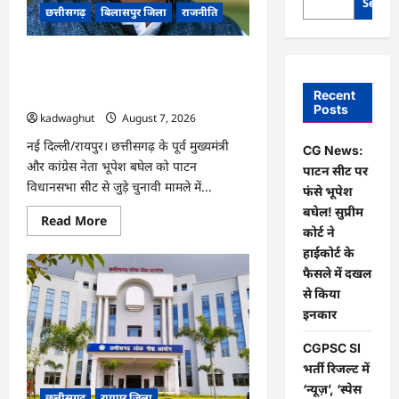
Searc
छत्तीसगढ़
बिलासपुर जिला
राजनीति
CG News: पाटन सीट पर फंसे भूपेश बघेल!
सुप्रीम कोर्ट ने हाईकोर्ट के फैसले में दखल से
Recent
किया इनकार
Posts
kadwaghut
August 7, 2026
नई दिल्ली/रायपुर। छत्तीसगढ़ के पूर्व मुख्यमंत्री
CG News:
और कांग्रेस नेता भूपेश बघेल को पाटन
पाटन सीट पर
विधानसभा सीट से जुड़े चुनावी मामले में...
फंसे भूपेश
बघेल! सुप्रीम
Read
Read More
more
कोर्ट ने
about
हाईकोर्ट के
CG
News:
फैसले में दखल
पाटन
सीट
से किया
पर
इनकार
फंसे
भूपेश
बघेल!
CGPSC SI
सुप्रीम
कोर्ट
भर्ती रिजल्ट में
ने
‘न्यूज़’, ‘स्पेस
हाईकोर्ट
छत्तीसगढ़
रायपुर जिला