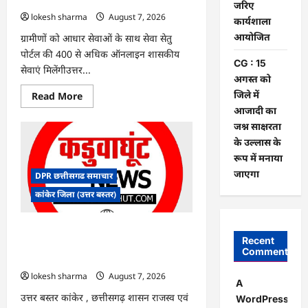
पर
जरिए
बवाल,
lokesh sharma
August 7, 2026
कार्यशाला
आयोग
ने
आयोजित
ग्रामीणों को आधार सेवाओं के साथ सेवा सेतु
दी
सफाई
पोर्टल की 400 से अधिक ऑनलाइन शासकीय
CG : 15
सेवाएं मिलेंगीउत्तर...
अगस्त को
जिले में
Read
Read More
more
आजादी का
about
CG
जश्न साक्षरता
:
के उल्लास के
ग्राम
पंचायत
रूप में मनाया
भैंसासुर
में
जाएगा
DPR छत्तीसगढ समाचार
नवीन
आधार
कांकेर जिला (उत्तर बस्तर)
केंद्र
का
हुआ
शुभारंभ
CG : आपदा प्रबंधन संबंधी राज्य स्तरीय मॉक
Recent
एक्सरसाइज का वीडियो कान्फ्रेंसिंग के जरिए
Comments
कार्यशाला आयोजित
lokesh sharma
August 7, 2026
A
उत्तर बस्तर कांकेर , छत्तीसगढ़ शासन राजस्व एवं
WordPress