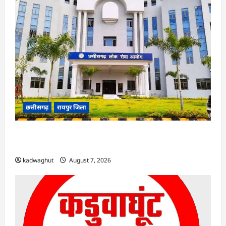
छत्तीसगढ़
रायपुर जिला
CGPSC SI भर्ती रिजल्ट में ‘न्यूज़’, ‘स्पेस रानी’ और ‘हे
राम’ जैसे नामों पर बवाल, आयोग ने दी सफाई
kadwaghut
August 7, 2026