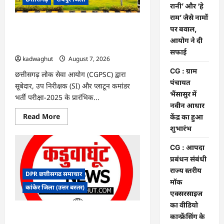
के
रानी’ और ‘हे
फैसले
राम’ जैसे नामों
में
दखल
CGPSC SI भर्ती रिजल्ट में ‘न्यूज़’, ‘स्पेस रानी’
पर बवाल,
से
और ‘हे राम’ जैसे नामों पर बवाल, आयोग ने दी
किया
आयोग ने दी
इनकार
सफाई
सफाई
kadwaghut
August 7, 2026
CG : ग्राम
छत्तीसगढ़ लोक सेवा आयोग (CGPSC) द्वारा
पंचायत
सूबेदार, उप निरीक्षक (SI) और प्लाटून कमांडर
भैंसासुर में
भर्ती परीक्षा-2025 के प्रारंभिक...
नवीन आधार
Read
Read More
केंद्र का हुआ
more
शुभारंभ
about
CGPSC
SI
CG : आपदा
भर्ती
रिजल्ट
प्रबंधन संबंधी
में
राज्य स्तरीय
‘न्यूज़’,
DPR छत्तीसगढ समाचार
‘स्पेस
मॉक
रानी’
कांकेर जिला (उत्तर बस्तर)
और
एक्सरसाइज
‘हे
का वीडियो
राम’
जैसे
CG : ग्राम पंचायत भैंसासुर में नवीन आधार केंद्र
कान्फ्रेंसिंग के
नामों
का हुआ शुभारंभ