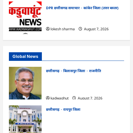
DPR छत्तीसगढ समाचार
कांकेर जिला (उत्तर बस्तर)
CG : ग्राम पंचायत भैंसासुर में नवीन आधार केंद्र
का हुआ शुभारंभ
lokesh sharma
August 7, 2026
Global News
छत्तीसगढ़
बिलासपुर जिला
राजनीति
CG News: पाटन सीट पर फंसे भूपेश बघेल!
सुप्रीम कोर्ट ने हाईकोर्ट के फैसले में दखल से किया
इनकार
kadwaghut
August 7, 2026
छत्तीसगढ़
रायपुर जिला
CGPSC SI भर्ती रिजल्ट में ‘न्यूज़’, ‘स्पेस रानी’
और ‘हे राम’ जैसे नामों पर बवाल, आयोग ने दी
सफाई