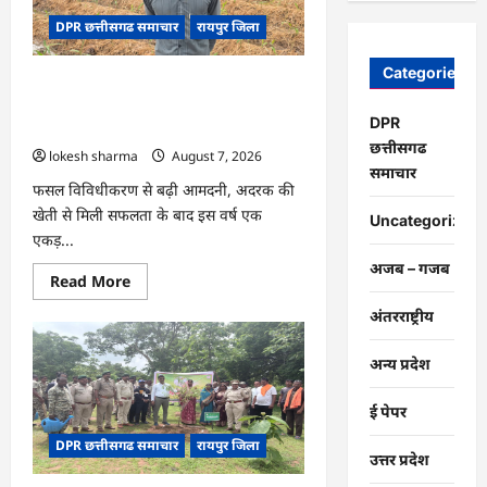
चंद्राकर
ने
DPR छत्तीसगढ समाचार
रायपुर जिला
बढ़ाई
अपनी
आमदनी
Categories
CG : धान के साथ अदरक की खेती ने बदली
किसान की तकदीर, पौन एकड़ से कमाया लाखों
DPR
का मुनाफा
छत्तीसगढ
lokesh sharma
August 7, 2026
समाचार
फसल विविधीकरण से बढ़ी आमदनी, अदरक की
खेती से मिली सफलता के बाद इस वर्ष एक
Uncategorized
एकड़...
अजब – गजब
Read
Read More
more
about
अंतरराष्ट्रीय
CG
:
धान
अन्य प्रदेश
के
साथ
अदरक
ई पेपर
की
खेती
DPR छत्तीसगढ समाचार
रायपुर जिला
ने
उत्तर प्रदेश
बदली
किसान