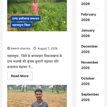
:
2026
15
अगस्त
को
February
जिले
में
DPR छत्तीसगढ समाचार
2026
आजादी
महासमुन्द जिला
का
जश्न
January
साक्षरता
के
2026
CG : गेंदे की खेती से कुमारी चंद्राकर ने बढ़ाई
उल्लास
के
अपनी आमदनी
रूप
December
lokesh sharma
August 7, 2026
में
मनाया
2025
जाएगा
महासमुन्द , जिले के बागबाहरा विकासखण्ड के
ग्राम भदरसी की कृषक कुमारी चंद्राकर पति
November
दाऊलाल चंद्राकर ने...
2025
Read
Read More
October
more
about
2025
CG
:
गेंदे
September
की
खेती
2025
से
कुमारी