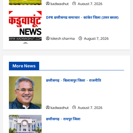
kadwaghut
August 7, 2026
DPR छत्तीसगढ समाचार
कांकेर जिला (उत्तर बस्तर)
CG : ग्राम पंचायत भैंसासुर में नवीन आधार केंद्र
का हुआ शुभारंभ
lokesh sharma
August 7, 2026
More News
छत्तीसगढ़
बिलासपुर जिला
राजनीति
CG News: पाटन सीट पर फंसे भूपेश बघेल!
सुप्रीम कोर्ट ने हाईकोर्ट के फैसले में दखल से किया
इनकार
kadwaghut
August 7, 2026
छत्तीसगढ़
रायपुर जिला
CGPSC SI भर्ती रिजल्ट में ‘न्यूज़’, ‘स्पेस रानी’
और ‘हे राम’ जैसे नामों पर बवाल, आयोग ने दी