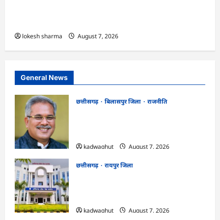
एक्सरसाइज का वीडियो कान्फ्रेंसिंग के जरिए कार्यशाला
आयोजित
lokesh sharma
August 7, 2026
General News
छत्तीसगढ़
बिलासपुर जिला
राजनीति
CG News: पाटन सीट पर फंसे भूपेश बघेल!
सुप्रीम कोर्ट ने हाईकोर्ट के फैसले में दखल से किया
इनकार
kadwaghut
August 7, 2026
छत्तीसगढ़
रायपुर जिला
CGPSC SI भर्ती रिजल्ट में ‘न्यूज़’, ‘स्पेस रानी’
और ‘हे राम’ जैसे नामों पर बवाल, आयोग ने दी
सफाई
kadwaghut
August 7, 2026