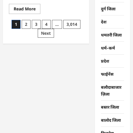
Read
Read More
दुर्ग जिला
more
about
CG
देश
Posts
1
2
3
4
…
3,014
:
समाज
pagination
Next
की
धमतरी जिला
एकजुटता
सामाजिक
विकास
धर्म-कर्म
की
सबसे
बड़ी
प्रदेश
शक्ति
:
राजेश
फाईनेंस
अग्रवाल
बलौदाबाजार
ज़िला
बस्तर जिला
बालोद जिला