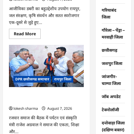
आजीविका डबरी का बहुउद्देशीय उपयोग रायपुर,
गरियाबंद
जल संरक्षण, कृषि संवर्धन और सतत स्वरोजगार
जिला
एक-दूसरे से जुड़े हुए...
गौरेला – पेंड्रा –
Read
Read More
मरवाही जिला
more
about
CG
:
छत्तीसगढ़
जल
संरक्षण
से
जशपुर जिला
बदला
जीवन
:
जांजगीर-
DPR छत्तीसगढ समाचार
रायपुर जिला
धमतरी
चाम्पा जिला
के
भोथापारा
में
CG : समाज की एकजुटता सामाजिक विकास
आजीविका
जॉब अपडेट
डबरी
की सबसे बड़ी शक्ति : राजेश अग्रवाल
बनी
lokesh sharma
August 7, 2026
आर्थिक
टेक्नोलॉजी
स्वावलंबन
का
रजवार समाज की बैठक में पर्यटन एवं संस्कृति
नया
दन्तेवाड़ा जिला
मंत्री राजेश अग्रवाल ने समाज की एकता, शिक्षा
आधार
(दक्षिण बस्तर)
और...