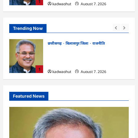
1
kadwaghut
August 7, 2026
Trending Now
छत्तीसगढ़
रायपुर जिला
!
CGPSC SI भर्ती रिजल्ट में ‘न्यूज़’, ‘स्पेस रानी’
 किया
और ‘हे राम’ जैसे नामों पर बवाल, आयोग ने दी
सफाई
2
kadwaghut
August 7, 2026
Featured News