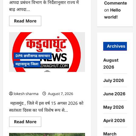
आपदा प्रबंधन विभाग के निर्देशानुसार राज्य में
Commenter
बाढ़ आपदा...
on
Hello
world!
Read
Read More
more
about
CG
:
आपदा
प्रबंधन
Archives
संबंधी
राज्य
DPR छत्तीसगढ समाचार
स्तरीय
August
मॉक
महासमुन्द जिला
एक्सरसाइज
2026
का
वीडियो
कान्फ्रेंसिंग
CG : 15 अगस्त को जिले में आजादी का जश्न
July 2026
के
साक्षरता के उल्लास के रूप में मनाया जाएगा
जरिए
कार्यशाला
lokesh sharma
August 7, 2026
June 2026
आयोजित
महासमुंद , जिले में इस वर्ष 15 अगस्त 2026 को
May 2026
स्वतंत्रता दिवस का पर्व विशेष रूप से...
April 2026
Read
Read More
more
about
CG
March