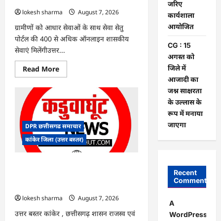
पर
जरिए
बवाल,
lokesh sharma
August 7, 2026
कार्यशाला
आयोग
ने
आयोजित
ग्रामीणों को आधार सेवाओं के साथ सेवा सेतु
दी
सफाई
पोर्टल की 400 से अधिक ऑनलाइन शासकीय
CG : 15
सेवाएं मिलेंगीउत्तर...
अगस्त को
जिले में
Read
Read More
more
आजादी का
about
CG
जश्न साक्षरता
:
के उल्लास के
ग्राम
पंचायत
रूप में मनाया
भैंसासुर
में
जाएगा
DPR छत्तीसगढ समाचार
नवीन
आधार
कांकेर जिला (उत्तर बस्तर)
केंद्र
का
हुआ
शुभारंभ
CG : आपदा प्रबंधन संबंधी राज्य स्तरीय मॉक
Recent
एक्सरसाइज का वीडियो कान्फ्रेंसिंग के जरिए
Comments
कार्यशाला आयोजित
lokesh sharma
August 7, 2026
A
उत्तर बस्तर कांकेर , छत्तीसगढ़ शासन राजस्व एवं
WordPress