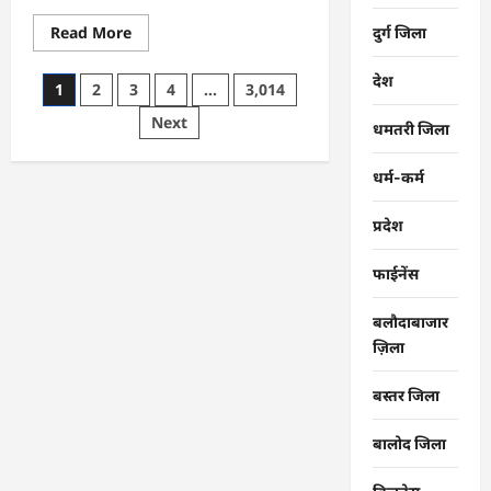
Read
Read More
दुर्ग जिला
more
about
CG
देश
Posts
1
2
3
4
…
3,014
:
समाज
pagination
Next
की
धमतरी जिला
एकजुटता
सामाजिक
विकास
धर्म-कर्म
की
सबसे
बड़ी
प्रदेश
शक्ति
:
राजेश
फाईनेंस
अग्रवाल
बलौदाबाजार
ज़िला
बस्तर जिला
बालोद जिला