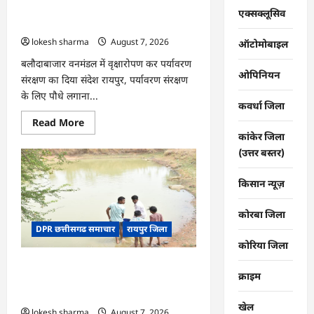
की
CG : वन महोत्सव में ‘एक पेड़ माँ के नाम’
तकदीर,
एक्सक्लूसिव
पौन
अभियान को मिला जनसमर्थन
एकड़
lokesh sharma
August 7, 2026
से
ऑटोमोबाइल
कमाया
लाखों
बलौदाबाजार वनमंडल में वृक्षारोपण कर पर्यावरण
का
ओपिनियन
संरक्षण का दिया संदेश रायपुर, पर्यावरण संरक्षण
मुनाफा
के लिए पौधे लगाना...
कवर्धा जिला
Read
Read More
more
कांकेर जिला
about
CG
(उत्तर बस्तर)
:
वन
महोत्सव
किसान न्यूज़
में
‘एक
पेड़
कोरबा जिला
माँ
DPR छत्तीसगढ समाचार
रायपुर जिला
के
नाम’
कोरिया जिला
अभियान
को
CG : जल संरक्षण से बदला जीवन : धमतरी के
मिला
क्राइम
जनसमर्थन
भोथापारा में आजीविका डबरी बनी आर्थिक
स्वावलंबन का नया आधार
खेल
lokesh sharma
August 7, 2026