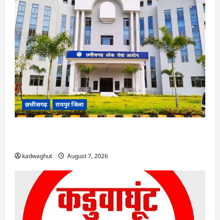
छत्तीसगढ़
रायपुर जिला
CGPSC SI भर्ती रिजल्ट में ‘न्यूज़’, ‘स्पेस रानी’ और ‘हे
राम’ जैसे नामों पर बवाल, आयोग ने दी सफाई
kadwaghut
August 7, 2026