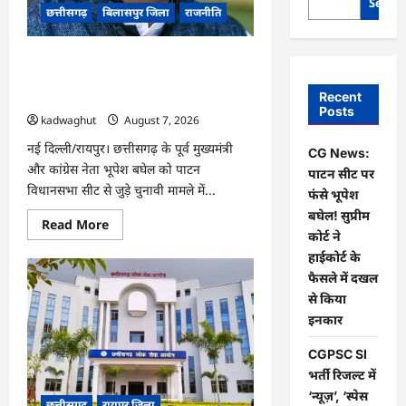
Searc
छत्तीसगढ़
बिलासपुर जिला
राजनीति
CG News: पाटन सीट पर फंसे भूपेश बघेल!
सुप्रीम कोर्ट ने हाईकोर्ट के फैसले में दखल से
Recent
किया इनकार
Posts
kadwaghut
August 7, 2026
नई दिल्ली/रायपुर। छत्तीसगढ़ के पूर्व मुख्यमंत्री
CG News:
और कांग्रेस नेता भूपेश बघेल को पाटन
पाटन सीट पर
विधानसभा सीट से जुड़े चुनावी मामले में...
फंसे भूपेश
बघेल! सुप्रीम
Read
Read More
more
कोर्ट ने
about
हाईकोर्ट के
CG
News:
फैसले में दखल
पाटन
सीट
से किया
पर
इनकार
फंसे
भूपेश
बघेल!
CGPSC SI
सुप्रीम
कोर्ट
भर्ती रिजल्ट में
ने
‘न्यूज़’, ‘स्पेस
हाईकोर्ट
छत्तीसगढ़
रायपुर जिला