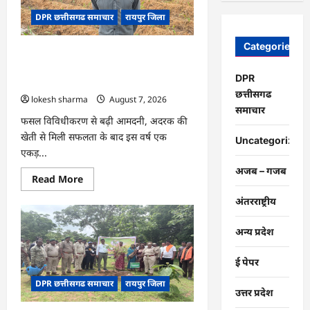
चंद्राकर
ने
DPR छत्तीसगढ समाचार
रायपुर जिला
बढ़ाई
अपनी
आमदनी
Categories
CG : धान के साथ अदरक की खेती ने बदली
किसान की तकदीर, पौन एकड़ से कमाया लाखों
DPR
का मुनाफा
छत्तीसगढ
lokesh sharma
August 7, 2026
समाचार
फसल विविधीकरण से बढ़ी आमदनी, अदरक की
खेती से मिली सफलता के बाद इस वर्ष एक
Uncategorized
एकड़...
अजब – गजब
Read
Read More
more
about
अंतरराष्ट्रीय
CG
:
धान
अन्य प्रदेश
के
साथ
अदरक
ई पेपर
की
खेती
DPR छत्तीसगढ समाचार
रायपुर जिला
ने
उत्तर प्रदेश
बदली
किसान