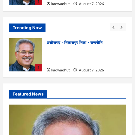
1
kadwaghut
August 7, 2026
Trending Now
छत्तीसगढ़
रायपुर जिला
!
CGPSC SI भर्ती रिजल्ट में ‘न्यूज़’, ‘स्पेस रानी’
 किया
और ‘हे राम’ जैसे नामों पर बवाल, आयोग ने दी
सफाई
2
kadwaghut
August 7, 2026
Featured News