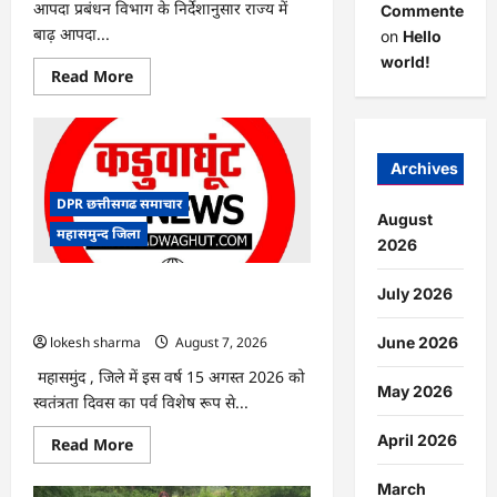
आपदा प्रबंधन विभाग के निर्देशानुसार राज्य में
Commenter
बाढ़ आपदा...
on
Hello
world!
Read
Read More
more
about
CG
:
आपदा
प्रबंधन
Archives
संबंधी
राज्य
DPR छत्तीसगढ समाचार
स्तरीय
August
मॉक
महासमुन्द जिला
एक्सरसाइज
2026
का
वीडियो
कान्फ्रेंसिंग
CG : 15 अगस्त को जिले में आजादी का जश्न
July 2026
के
साक्षरता के उल्लास के रूप में मनाया जाएगा
जरिए
कार्यशाला
lokesh sharma
August 7, 2026
June 2026
आयोजित
महासमुंद , जिले में इस वर्ष 15 अगस्त 2026 को
May 2026
स्वतंत्रता दिवस का पर्व विशेष रूप से...
April 2026
Read
Read More
more
about
CG
March