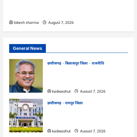
एक्सरसाइज का वीडियो कान्फ्रेंसिंग के जरिए कार्यशाला
आयोजित
lokesh sharma
August 7, 2026
General News
छत्तीसगढ़
बिलासपुर जिला
राजनीति
CG News: पाटन सीट पर फंसे भूपेश बघेल!
सुप्रीम कोर्ट ने हाईकोर्ट के फैसले में दखल से किया
इनकार
kadwaghut
August 7, 2026
छत्तीसगढ़
रायपुर जिला
CGPSC SI भर्ती रिजल्ट में ‘न्यूज़’, ‘स्पेस रानी’
और ‘हे राम’ जैसे नामों पर बवाल, आयोग ने दी
सफाई
kadwaghut
August 7, 2026