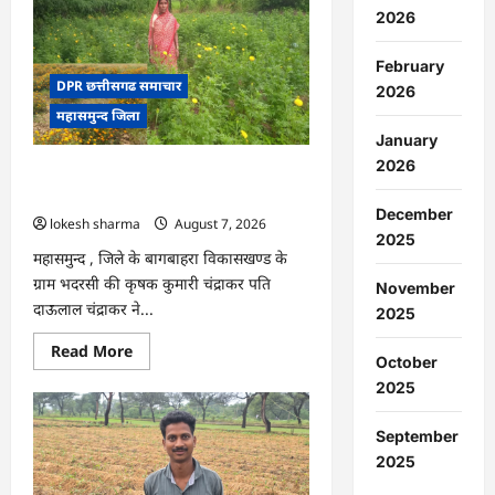
:
2026
15
अगस्त
को
February
जिले
में
DPR छत्तीसगढ समाचार
2026
आजादी
महासमुन्द जिला
का
जश्न
January
साक्षरता
के
2026
CG : गेंदे की खेती से कुमारी चंद्राकर ने बढ़ाई
उल्लास
के
अपनी आमदनी
रूप
December
lokesh sharma
August 7, 2026
में
मनाया
2025
जाएगा
महासमुन्द , जिले के बागबाहरा विकासखण्ड के
ग्राम भदरसी की कृषक कुमारी चंद्राकर पति
November
दाऊलाल चंद्राकर ने...
2025
Read
Read More
October
more
about
2025
CG
:
गेंदे
September
की
खेती
2025
से
कुमारी