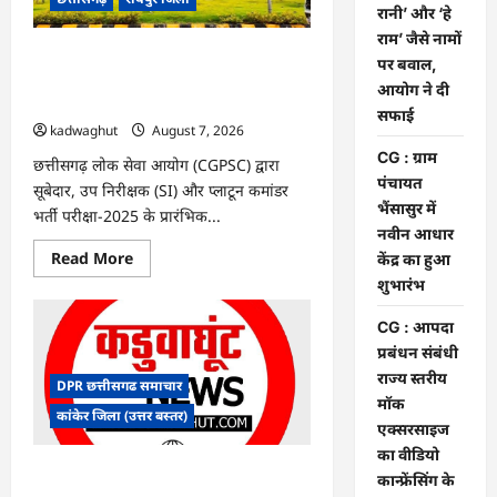
के
रानी’ और ‘हे
फैसले
राम’ जैसे नामों
में
दखल
CGPSC SI भर्ती रिजल्ट में ‘न्यूज़’, ‘स्पेस रानी’
पर बवाल,
से
और ‘हे राम’ जैसे नामों पर बवाल, आयोग ने दी
किया
आयोग ने दी
इनकार
सफाई
सफाई
kadwaghut
August 7, 2026
CG : ग्राम
छत्तीसगढ़ लोक सेवा आयोग (CGPSC) द्वारा
पंचायत
सूबेदार, उप निरीक्षक (SI) और प्लाटून कमांडर
भैंसासुर में
भर्ती परीक्षा-2025 के प्रारंभिक...
नवीन आधार
Read
Read More
केंद्र का हुआ
more
शुभारंभ
about
CGPSC
SI
CG : आपदा
भर्ती
रिजल्ट
प्रबंधन संबंधी
में
राज्य स्तरीय
‘न्यूज़’,
DPR छत्तीसगढ समाचार
‘स्पेस
मॉक
रानी’
कांकेर जिला (उत्तर बस्तर)
और
एक्सरसाइज
‘हे
का वीडियो
राम’
जैसे
CG : ग्राम पंचायत भैंसासुर में नवीन आधार केंद्र
कान्फ्रेंसिंग के
नामों
का हुआ शुभारंभ