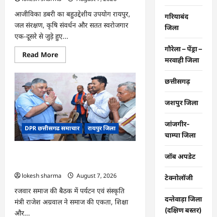
आजीविका डबरी का बहुउद्देशीय उपयोग रायपुर,
गरियाबंद
जल संरक्षण, कृषि संवर्धन और सतत स्वरोजगार
जिला
एक-दूसरे से जुड़े हुए...
गौरेला – पेंड्रा –
Read
Read More
मरवाही जिला
more
about
CG
:
छत्तीसगढ़
जल
संरक्षण
से
जशपुर जिला
बदला
जीवन
:
जांजगीर-
DPR छत्तीसगढ समाचार
रायपुर जिला
धमतरी
चाम्पा जिला
के
भोथापारा
में
CG : समाज की एकजुटता सामाजिक विकास
आजीविका
जॉब अपडेट
डबरी
की सबसे बड़ी शक्ति : राजेश अग्रवाल
बनी
lokesh sharma
August 7, 2026
आर्थिक
टेक्नोलॉजी
स्वावलंबन
का
रजवार समाज की बैठक में पर्यटन एवं संस्कृति
नया
दन्तेवाड़ा जिला
मंत्री राजेश अग्रवाल ने समाज की एकता, शिक्षा
आधार
(दक्षिण बस्तर)
और...