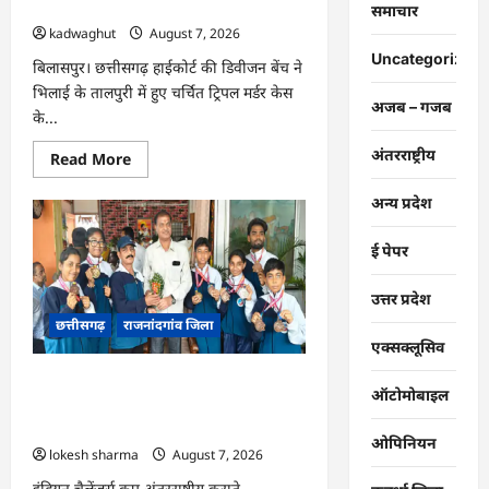
कारावास की सजा बरकरार रखा …
समाचार
kadwaghut
August 7, 2026
Uncategorized
बिलासपुर। छत्तीसगढ़ हाईकोर्ट की डिवीजन बेंच ने
भिलाई के तालपुरी में हुए चर्चित ट्रिपल मर्डर केस
अजब – गजब
के...
अंतरराष्ट्रीय
Read
Read More
more
about
अन्य प्रदेश
CG
:
फांसी
रद्द
ई पेपर
कर
हाईकोर्ट
ने
उत्तर प्रदेश
आजीवन
छत्तीसगढ़
राजनांदगांव जिला
कारावास
की
एक्सक्लूसिव
सजा
बरकरार
राजनांदगांव : इंडियन चैलेंजर्स कप में
रखा
ऑटोमोबाइल
…
संस्कारधानी के खिलाड़ियों का दम, 11 पदक
जीते…
ओपिनियन
lokesh sharma
August 7, 2026
इंडियन चैलेंजर्स कप अंतरराष्ट्रीय कराते