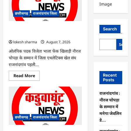
छत्तीसगढ़
राजनांदगांव जिला
राजनांदगांव : नीरज चोपड़ा के सम्मान में मनेगा
Search
जेवलिन डे…
lokesh sharma
August 7, 2026
Searc
ओलंपिक पदक विजेता भाला फेंक खिलाड़ी नीरज
चोपड़ा के सम्मान में जिला एथलेटिक्स खेल संघ
राजनांदगांव पहली...
Read
Recent
Read More
more
Posts
about
राजनांदगांव
:
राजनांदगांव :
नीरज
चोपड़ा
नीरज चोपड़ा
के
के सम्मान में
सम्मान
में
मनेगा जेवलिन
मनेगा
छत्तीसगढ़
राजनांदगांव जिला
जेवलिन
डे…
डे…