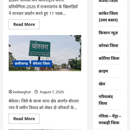
कवर्धा जिला
प्रतियोगिता-2026 में राजनांदगांव के खिलाड़ियों
ने शानदार प्रदर्शन करते हुए 11 पदक...
कांकेर जिला
(उत्तर बस्तर)
Read
Read More
more
about
किसान न्यूज़
राजनांदगांव
:
इंडियन
कोरबा जिला
चैलेंजर्स
कप
में
कोरिया जिला
संस्कारधानी
छत्तीसगढ़
बेमेतरा जिला
के
खिलाड़ियों
क्राइम
का
दम,
CG : बेमेतरा के इस गांव में हत्या के बाद तनाव
11
खेल
का माहौल …
पदक
जीते…
kadwaghut
August 7, 2026
गरियाबंद
बेमेतरा। जिले के साजा थाना क्षेत्र अंतर्गत बोरतरा
जिला
गांव में जमीन विवाद को लेकर दो परिवारों के...
गौरेला – पेंड्रा –
Read
Read More
more
मरवाही जिला
about