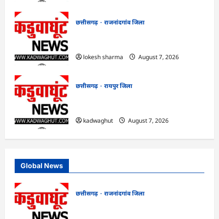
छत्तीसगढ़
राजनांदगांव जिला
राजनांदगांव : गंदगी फैलाने वाले पांच दुकानों पर
लगाया जुर्माना…
lokesh sharma
August 7, 2026
छत्तीसगढ़
रायपुर जिला
CG : CM साय आज महतारी वंदन योजना की
30वीं किस्त जारी करेंगे …
kadwaghut
August 7, 2026
Global News
छत्तीसगढ़
राजनांदगांव जिला
राजनांदगांव : नीरज चोपड़ा के सम्मान में मनेगा
जेवलिन डे…