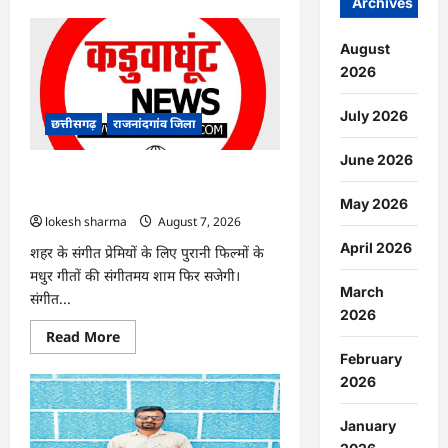
Archives
about
CG
:
महिला
August
टीचरों
2026
को
परेशान
करने
July 2026
वाला
छत्तीसगढ़
राजनांदगांव जिला
हेडमास्टर
सस्पेंड
June 2026
…
राजनांदगांव : ‘सुहानी यादें’ 8 को, संगीत
प्रेमियों की सुरमयी शाम…
May 2026
lokesh sharma
August 7, 2026
April 2026
शहर के संगीत प्रेमियों के लिए पुरानी फिल्मों के
मधुर गीतों की संगीतमय शाम फिर सजेगी।
March
संगीत...
2026
Read
Read More
more
February
about
राजनांदगांव
2026
:
‘सुहानी
यादें’
January
8
को,