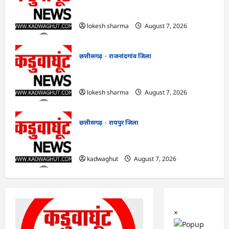
राजनांदगांव : नीरज चोपड़ा के सम्मान में मनेगा
जेवलिन डे…
lokesh sharma
August 7, 2026
छत्तीसगढ़
राजनांदगांव जिला
राजनांदगांव : गंदगी फैलाने वाले पांच दुकानों पर
लगाया जुर्माना…
lokesh sharma
August 7, 2026
छत्तीसगढ़
रायपुर जिला
CG : CM साय आज महतारी वंदन योजना की
30वीं किस्त जारी करेंगे …
kadwaghut
August 7, 2026
×