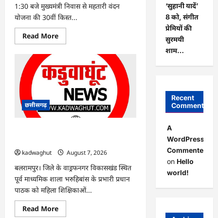
1:30 बजे मुख्यमंत्री निवास से महतारी वंदन
‘सुहानी यादें’
योजना की 30वीं किस्त...
8 को, संगीत
प्रेमियों की
Read
Read More
सुरमयी
more
about
शाम…
CG
:
CM
साय
आज
महतारी
वंदन
Recent
योजना
छत्तीसगढ़
Comments
की
30वीं
किस्त
A
जारी
CG : महिला टीचरों को परेशान करने वाला
करेंगे
WordPress
हेडमास्टर सस्पेंड …
…
Commenter
kadwaghut
August 7, 2026
on
Hello
बलरामपुर। जिले के वाड्रफनगर विकासखंड स्थित
world!
पूर्व माध्यमिक शाला भरुहिबांस के प्रभारी प्रधान
पाठक को महिला शिक्षिकाओं...
Read
Read More
more