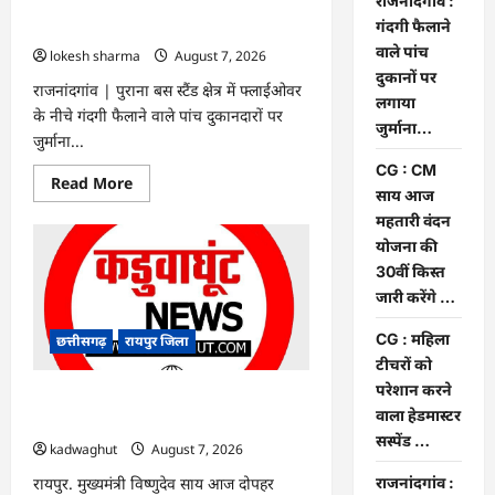
राजनांदगांव :
राजनांदगांव : गंदगी फैलाने वाले पांच दुकानों
गंदगी फैलाने
पर लगाया जुर्माना…
वाले पांच
lokesh sharma
August 7, 2026
दुकानों पर
राजनांदगांव | पुराना बस स्टैंड क्षेत्र में फ्लाईओवर
लगाया
के नीचे गंदगी फैलाने वाले पांच दुकानदारों पर
जुर्माना…
जुर्माना...
CG : CM
Read
Read More
साय आज
more
about
महतारी वंदन
राजनांदगांव
:
योजना की
गंदगी
30वीं किस्त
फैलाने
वाले
जारी करेंगे …
पांच
दुकानों
पर
CG : महिला
छत्तीसगढ़
रायपुर जिला
लगाया
टीचरों को
जुर्माना…
परेशान करने
CG : CM साय आज महतारी वंदन योजना की
वाला हेडमास्टर
30वीं किस्त जारी करेंगे …
सस्पेंड …
kadwaghut
August 7, 2026
रायपुर. मुख्यमंत्री विष्णुदेव साय आज दोपहर
राजनांदगांव :