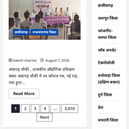
CG
:
छत्तीसगढ़
बेमेतरा
के
इस
जशपुर जिला
गांव
में
हत्या
जांजगीर-
छत्तीसगढ़
राजनांदगांव जिला
के
बाद
चाम्पा जिला
तनाव
का
राजनांदगांव : विद्यार्थियों को नए हुनर का दिया
माहौल
जॉब अपडेट
…
प्रशिक्षण…
lokesh sharma
August 7, 2026
टेक्नोलॉजी
अंबागढ़ चौकी , शासकीय औद्योगिक प्रशिक्षण
दन्तेवाड़ा जिला
संस्था अंबागढ़ चौकी में नव कौशल पथ, नई राह,
(दक्षिण बस्तर)
नया हुनर...
Read
Read More
दुर्ग जिला
more
about
राजनांदगांव
देश
Posts
1
2
3
4
…
3,010
:
विद्यार्थियों
pagination
Next
को
धमतरी जिला
नए
हुनर