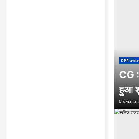
DPR छत्तीस
CG : 
हुआ श
lokesh s