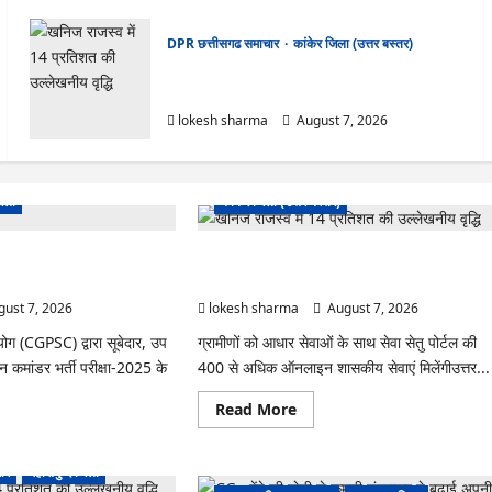
DPR छत्तीसगढ समाचार
कांकेर जिला (उत्तर बस्तर)
CG : ग्राम पंचायत भैंसासुर में नवीन आधार केंद्र का हुआ
शुभारंभ
lokesh sharma
August 7, 2026
DPR छत्तीसगढ समाचार
जिला
कांकेर जिला (उत्तर बस्तर)
ं ‘न्यूज़’, ‘स्पेस रानी’ और ‘हे
CG : ग्राम पंचायत भैंसासुर में नवीन आधार केंद्र का हुआ
ल, आयोग ने दी सफाई
शुभारंभ
ust 7, 2026
lokesh sharma
August 7, 2026
ोग (CGPSC) द्वारा सूबेदार, उप
ग्रामीणों को आधार सेवाओं के साथ सेवा सेतु पोर्टल की
ून कमांडर भर्ती परीक्षा-2025 के
400 से अधिक ऑनलाइन शासकीय सेवाएं मिलेंगीउत्तर...
Read
Read More
more
ad
about
re
CG
ut
:
ार
महासमुन्द जिला
PSC
ग्राम