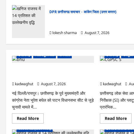
DPR छत्तीसगढ समाचार
कांकेर जिला (उत्तर बस्तर)
CG : ग्राम पंचायत भैंसासुर में नवीन आधार केंद्र का हुआ
शुभारंभ
lokesh sharma
August 7, 2026
छत्तीसगढ़
बिलासपुर जिला
राजनीति
छत्तीसगढ़
रायपुर 
CG News: पाटन सीट पर फंसे भूपेश बघेल! सुप्रीम
CGPSC SI भर्ती रिजल्ट मे
कोर्ट ने हाईकोर्ट के फैसले में दखल से किया इनकार
राम’ जैसे नामों पर बवा
kadwaghut
August 7, 2026
kadwaghut
Aug
नई दिल्ली/रायपुर। छत्तीसगढ़ के पूर्व मुख्यमंत्री और
छत्तीसगढ़ लोक सेवा आय
कांग्रेस नेता भूपेश बघेल को पाटन विधानसभा सीट से जुड़े
निरीक्षक (SI) और प्लाट
चुनावी मामले में...
प्रारंभिक...
Read
Re
Read More
Read More
DPR छत्तीसगढ समाचार
more
mo
about
abo
कांकेर जिला (उत्तर बस्तर)
DPR छत्तीसगढ समाच
CG
CG