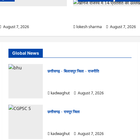
ल्ट में ‘न्यूज़’, ‘स्पेस रानी’ और ‘हे राम’ जैसे
CG : ग्राम पंचायत भैंसासुर में नवीन आधार के
योग ने दी सफाई
शुभारंभ
August 7, 2026
lokesh sharma
August 7, 2026
Global News
छत्तीसगढ़
बिलासपुर जिला
राजनीति
CG News: पाटन सीट पर फंसे भूपेश बघेल! सुप्रीम
कोर्ट ने हाईकोर्ट के फैसले में दखल से किया इनकार
kadwaghut
August 7, 2026
छत्तीसगढ़
रायपुर जिला
CGPSC SI भर्ती रिजल्ट में ‘न्यूज़’, ‘स्पेस रानी’ और ‘हे
राम’ जैसे नामों पर बवाल, आयोग ने दी सफाई
kadwaghut
August 7, 2026