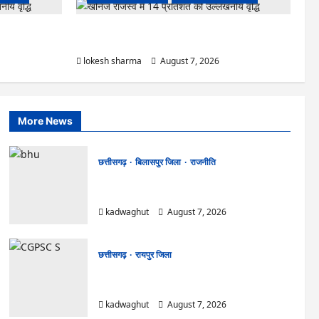
ंद्र का हुआ
CG : आपदा प्रबंधन संबंधी राज्य स्तरीय मॉक एक्सरसाइज का
वीडियो कान्फ्रेंसिंग के जरिए कार्यशाला आयोजित
lokesh sharma
August 7, 2026
More News
छत्तीसगढ़
बिलासपुर जिला
राजनीति
CG News: पाटन सीट पर फंसे भूपेश बघेल! सुप्रीम
कोर्ट ने हाईकोर्ट के फैसले में दखल से किया इनकार
kadwaghut
August 7, 2026
छत्तीसगढ़
रायपुर जिला
CGPSC SI भर्ती रिजल्ट में ‘न्यूज़’, ‘स्पेस रानी’ और ‘हे
राम’ जैसे नामों पर बवाल, आयोग ने दी सफाई
kadwaghut
August 7, 2026