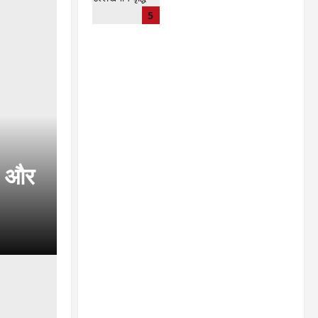
CG : 15 अगस्त को जिले में
5
आजादी का जश्न साक्षरता के
उल्लास के रूप में मनाया जाएगा
lokesh sharma
August
7, 2026
ी’ और