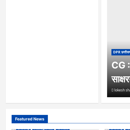
DPR छत्तीस
CG : 
साक्ष
lokesh s
Featured News
छत्तीसगढ़
बिलासपुर जिला
राजनीति
छत्तीसगढ़
रा