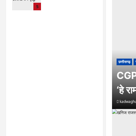
CG : 15 अगस्त को जिले में
5
आजादी का जश्न साक्षरता के
उल्लास के रूप में मनाया जाएगा
lokesh sharma
August
7, 2026
छत्तीसगढ़
CGPSC
‘हे र
kadwaghu