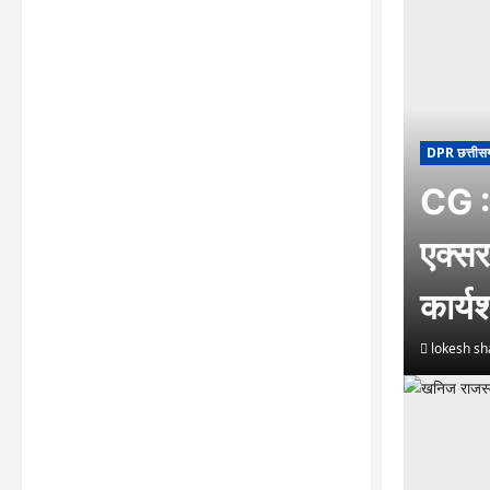
DPR छत्तीस
CG : 
एक्सर
कार्
lokesh s