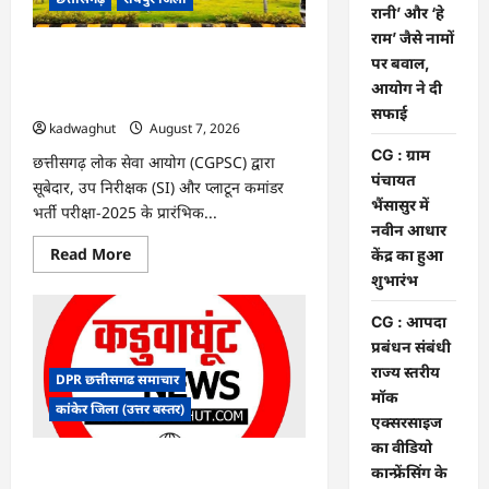
के
रानी’ और ‘हे
फैसले
राम’ जैसे नामों
में
दखल
CGPSC SI भर्ती रिजल्ट में ‘न्यूज़’, ‘स्पेस रानी’
पर बवाल,
से
और ‘हे राम’ जैसे नामों पर बवाल, आयोग ने दी
किया
आयोग ने दी
इनकार
सफाई
सफाई
kadwaghut
August 7, 2026
CG : ग्राम
छत्तीसगढ़ लोक सेवा आयोग (CGPSC) द्वारा
पंचायत
सूबेदार, उप निरीक्षक (SI) और प्लाटून कमांडर
भैंसासुर में
भर्ती परीक्षा-2025 के प्रारंभिक...
नवीन आधार
Read
Read More
केंद्र का हुआ
more
शुभारंभ
about
CGPSC
SI
CG : आपदा
भर्ती
रिजल्ट
प्रबंधन संबंधी
में
राज्य स्तरीय
‘न्यूज़’,
DPR छत्तीसगढ समाचार
‘स्पेस
मॉक
रानी’
कांकेर जिला (उत्तर बस्तर)
और
एक्सरसाइज
‘हे
का वीडियो
राम’
जैसे
CG : ग्राम पंचायत भैंसासुर में नवीन आधार केंद्र
कान्फ्रेंसिंग के
नामों
का हुआ शुभारंभ