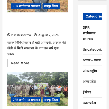
चंद्राकर
ने
DPR छत्तीसगढ समाचार
रायपुर जिला
बढ़ाई
अपनी
आमदनी
Categories
CG : धान के साथ अदरक की खेती ने बदली
किसान की तकदीर, पौन एकड़ से कमाया लाखों
DPR
का मुनाफा
छत्तीसगढ
lokesh sharma
August 7, 2026
समाचार
फसल विविधीकरण से बढ़ी आमदनी, अदरक की
खेती से मिली सफलता के बाद इस वर्ष एक
Uncategorized
एकड़...
अजब – गजब
Read
Read More
more
about
अंतरराष्ट्रीय
CG
:
धान
अन्य प्रदेश
के
साथ
अदरक
ई पेपर
की
खेती
DPR छत्तीसगढ समाचार
रायपुर जिला
ने
उत्तर प्रदेश
बदली
किसान