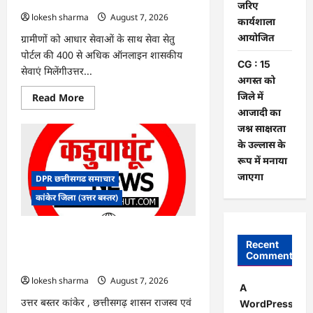
पर
जरिए
बवाल,
lokesh sharma
August 7, 2026
कार्यशाला
आयोग
ने
आयोजित
ग्रामीणों को आधार सेवाओं के साथ सेवा सेतु
दी
सफाई
पोर्टल की 400 से अधिक ऑनलाइन शासकीय
CG : 15
सेवाएं मिलेंगीउत्तर...
अगस्त को
जिले में
Read
Read More
more
आजादी का
about
CG
जश्न साक्षरता
:
के उल्लास के
ग्राम
पंचायत
रूप में मनाया
भैंसासुर
में
जाएगा
DPR छत्तीसगढ समाचार
नवीन
आधार
कांकेर जिला (उत्तर बस्तर)
केंद्र
का
हुआ
शुभारंभ
CG : आपदा प्रबंधन संबंधी राज्य स्तरीय मॉक
Recent
एक्सरसाइज का वीडियो कान्फ्रेंसिंग के जरिए
Comments
कार्यशाला आयोजित
lokesh sharma
August 7, 2026
A
उत्तर बस्तर कांकेर , छत्तीसगढ़ शासन राजस्व एवं
WordPress