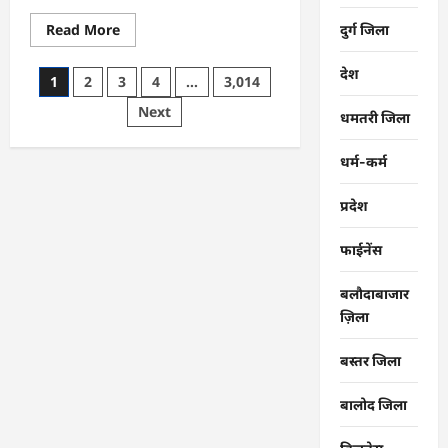
Read
Read More
दुर्ग जिला
more
about
CG
देश
Posts
1
2
3
4
…
3,014
:
समाज
pagination
Next
की
धमतरी जिला
एकजुटता
सामाजिक
विकास
धर्म-कर्म
की
सबसे
बड़ी
प्रदेश
शक्ति
:
राजेश
फाईनेंस
अग्रवाल
बलौदाबाजार
ज़िला
बस्तर जिला
बालोद जिला