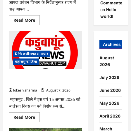
आपदा प्रबंधन विभाग के निर्देशानुसार राज्य में
Commenter
बाढ़ आपदा...
on
Hello
world!
Read
Read More
more
about
CG
:
आपदा
प्रबंधन
Archives
संबंधी
राज्य
DPR छत्तीसगढ समाचार
स्तरीय
August
मॉक
महासमुन्द जिला
एक्सरसाइज
2026
का
वीडियो
कान्फ्रेंसिंग
CG : 15 अगस्त को जिले में आजादी का जश्न
July 2026
के
साक्षरता के उल्लास के रूप में मनाया जाएगा
जरिए
कार्यशाला
lokesh sharma
August 7, 2026
June 2026
आयोजित
महासमुंद , जिले में इस वर्ष 15 अगस्त 2026 को
May 2026
स्वतंत्रता दिवस का पर्व विशेष रूप से...
April 2026
Read
Read More
more
about
CG
March