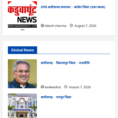
DPR छत्तीसगढ समाचार
कांकेर जिला (उत्तर बस्तर)
CG : ग्राम पंचायत भैंसासुर में नवीन आधार केंद्र
का हुआ शुभारंभ
lokesh sharma
August 7, 2026
Global News
छत्तीसगढ़
बिलासपुर जिला
राजनीति
CG News: पाटन सीट पर फंसे भूपेश बघेल!
सुप्रीम कोर्ट ने हाईकोर्ट के फैसले में दखल से किया
इनकार
kadwaghut
August 7, 2026
छत्तीसगढ़
रायपुर जिला
CGPSC SI भर्ती रिजल्ट में ‘न्यूज़’, ‘स्पेस रानी’
और ‘हे राम’ जैसे नामों पर बवाल, आयोग ने दी
सफाई