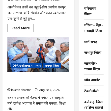
आजीविका डबरी का बहुउद्देशीय उपयोग रायपुर,
गरियाबंद
जल संरक्षण, कृषि संवर्धन और सतत स्वरोजगार
जिला
एक-दूसरे से जुड़े हुए...
गौरेला – पेंड्रा –
Read
Read More
मरवाही जिला
more
about
CG
:
छत्तीसगढ़
जल
संरक्षण
से
जशपुर जिला
बदला
जीवन
:
जांजगीर-
DPR छत्तीसगढ समाचार
रायपुर जिला
धमतरी
चाम्पा जिला
के
भोथापारा
में
CG : समाज की एकजुटता सामाजिक विकास
आजीविका
जॉब अपडेट
डबरी
की सबसे बड़ी शक्ति : राजेश अग्रवाल
बनी
lokesh sharma
August 7, 2026
आर्थिक
टेक्नोलॉजी
स्वावलंबन
का
रजवार समाज की बैठक में पर्यटन एवं संस्कृति
नया
दन्तेवाड़ा जिला
मंत्री राजेश अग्रवाल ने समाज की एकता, शिक्षा
आधार
(दक्षिण बस्तर)
और...