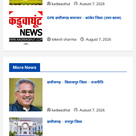
kadwaghut
August 7, 2026
DPR छत्तीसगढ समाचार
कांकेर जिला (उत्तर बस्तर)
CG : ग्राम पंचायत भैंसासुर में नवीन आधार केंद्र
का हुआ शुभारंभ
lokesh sharma
August 7, 2026
More News
छत्तीसगढ़
बिलासपुर जिला
राजनीति
CG News: पाटन सीट पर फंसे भूपेश बघेल!
सुप्रीम कोर्ट ने हाईकोर्ट के फैसले में दखल से किया
इनकार
kadwaghut
August 7, 2026
छत्तीसगढ़
रायपुर जिला
CGPSC SI भर्ती रिजल्ट में ‘न्यूज़’, ‘स्पेस रानी’
और ‘हे राम’ जैसे नामों पर बवाल, आयोग ने दी