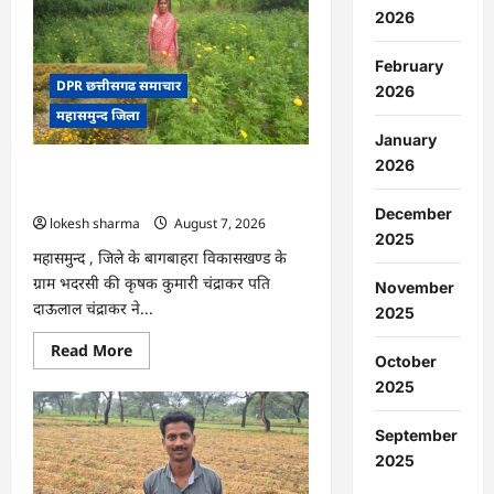
:
2026
15
अगस्त
को
February
जिले
में
DPR छत्तीसगढ समाचार
2026
आजादी
महासमुन्द जिला
का
जश्न
January
साक्षरता
के
2026
CG : गेंदे की खेती से कुमारी चंद्राकर ने बढ़ाई
उल्लास
के
अपनी आमदनी
रूप
December
lokesh sharma
August 7, 2026
में
मनाया
2025
जाएगा
महासमुन्द , जिले के बागबाहरा विकासखण्ड के
ग्राम भदरसी की कृषक कुमारी चंद्राकर पति
November
दाऊलाल चंद्राकर ने...
2025
Read
Read More
October
more
about
2025
CG
:
गेंदे
September
की
खेती
2025
से
कुमारी