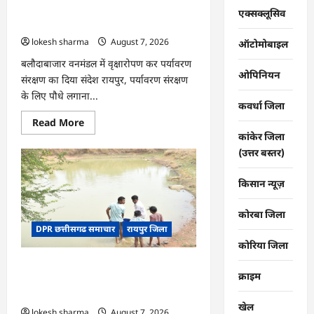
की
CG : वन महोत्सव में ‘एक पेड़ माँ के नाम’
तकदीर,
एक्सक्लूसिव
पौन
अभियान को मिला जनसमर्थन
एकड़
lokesh sharma
August 7, 2026
से
ऑटोमोबाइल
कमाया
लाखों
बलौदाबाजार वनमंडल में वृक्षारोपण कर पर्यावरण
का
ओपिनियन
संरक्षण का दिया संदेश रायपुर, पर्यावरण संरक्षण
मुनाफा
के लिए पौधे लगाना...
कवर्धा जिला
Read
Read More
more
कांकेर जिला
about
CG
(उत्तर बस्तर)
:
वन
महोत्सव
किसान न्यूज़
में
‘एक
पेड़
कोरबा जिला
माँ
DPR छत्तीसगढ समाचार
रायपुर जिला
के
नाम’
कोरिया जिला
अभियान
को
CG : जल संरक्षण से बदला जीवन : धमतरी के
मिला
क्राइम
जनसमर्थन
भोथापारा में आजीविका डबरी बनी आर्थिक
स्वावलंबन का नया आधार
खेल
lokesh sharma
August 7, 2026