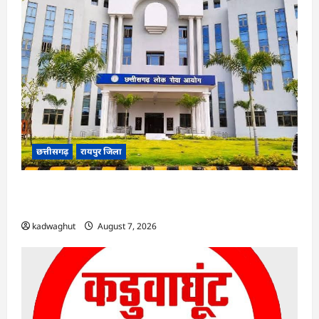
छत्तीसगढ़
रायपुर जिला
CGPSC SI भर्ती रिजल्ट में ‘न्यूज़’, ‘स्पेस रानी’ और ‘हे
राम’ जैसे नामों पर बवाल, आयोग ने दी सफाई
kadwaghut
August 7, 2026