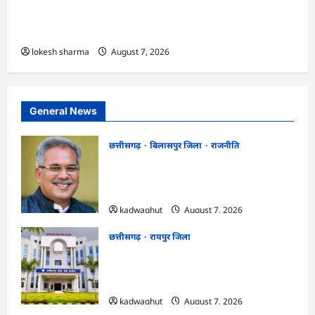
एक्सरसाइज का वीडियो कान्फ्रेंसिंग के जरिए कार्यशाला
आयोजित
lokesh sharma
August 7, 2026
General News
छत्तीसगढ़
बिलासपुर जिला
राजनीति
CG News: पाटन सीट पर फंसे भूपेश बघेल!
सुप्रीम कोर्ट ने हाईकोर्ट के फैसले में दखल से किया
इनकार
kadwaghut
August 7, 2026
छत्तीसगढ़
रायपुर जिला
CGPSC SI भर्ती रिजल्ट में ‘न्यूज़’, ‘स्पेस रानी’
और ‘हे राम’ जैसे नामों पर बवाल, आयोग ने दी
सफाई
kadwaghut
August 7, 2026