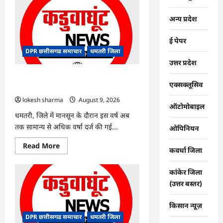
CG
:
वन्यजीव
अन्य प्रदेश
तस्करों
पर
कड़ी
ई पेपर
कार्रवाई
DPR छत्तीसगढ समाचार
धमतरी जिला
उत्तर प्रदेश
CG : जिले में 1 जून से अब तक 678.9
एक्सक्लूसिव
मिलीमीटर वर्षा दर्ज
lokesh sharma
August 9, 2026
ऑटोमोबाइल
धमतरी, जिले में मानसून के दौरान इस वर्ष अब
तक सामान्य से अधिक वर्षा दर्ज की गई...
ओपिनियन
Read
Read More
कवर्धा जिला
more
about
CG
कांकेर जिला
:
जिले
(उत्तर बस्तर)
में
1
जून
किसान न्यूज़
से
अब
DPR छत्तीसगढ समाचार
धमतरी जिला
तक