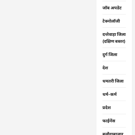
सफारी
रायपुर
जॉब अपडेट
भेजा
गया
टेक्नोलॉजी
दन्तेवाड़ा जिला
(दक्षिण बस्तर)
दुर्ग जिला
देश
धमतरी जिला
धर्म-कर्म
प्रदेश
फाईनेंस
बलौदाबाजार