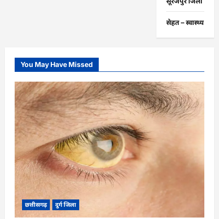
सूरजपुर जिला
सेहत – स्‍वास्‍थ्‍य
You May Have Missed
छत्तीसगढ़
दुर्ग जिला