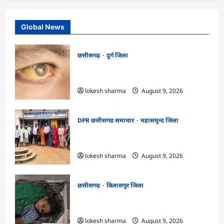
Global News
छत्तीसगढ़
दुर्ग जिला
CG : 8 परिवारों के 2 दर्जन से अधिक लोग
पीलिया-टाइफाइड से बीमार…
lokesh sharma
August 9, 2026
DPR छत्तीसगढ समाचार
महासमुन्द जिला
CG : ग्राम पंचायत मुढ़ीपार अंतर्गत विशेष ग्राम
सभा में योजनाओं का सामाजिक अंकेक्षण…
lokesh sharma
August 9, 2026
छत्तीसगढ़
बिलासपुर जिला
CG : आकाशीय बिजली का कहर, खेत से लौट
रही महिला की मौत…
lokesh sharma
August 9, 2026