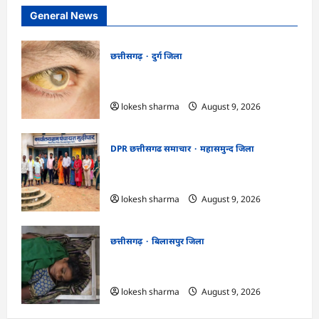
General News
छत्तीसगढ़
दुर्ग जिला
CG : 8 परिवारों के 2 दर्जन से अधिक लोग
पीलिया-टाइफाइड से बीमार…
lokesh sharma
August 9, 2026
DPR छत्तीसगढ समाचार
महासमुन्द जिला
CG : ग्राम पंचायत मुढ़ीपार अंतर्गत विशेष ग्राम
सभा में योजनाओं का सामाजिक अंकेक्षण…
lokesh sharma
August 9, 2026
छत्तीसगढ़
बिलासपुर जिला
CG : आकाशीय बिजली का कहर, खेत से लौट
रही महिला की मौत…
lokesh sharma
August 9, 2026