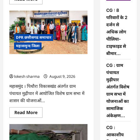
more
about
CG : 8
CG
:
परिवारों के 2
8
दर्जन से
परिवारों
के
अधिक लोग
2
DPR छत्तीसगढ समाचार
दर्जन
पीलिया-
से
महासमुन्द जिला
टाइफाइड से
अधिक
लोग
बीमार…
पीलिया-
टाइफाइड
CG : ग्राम पंचायत मुढ़ीपार अंतर्गत विशेष ग्राम
से
CG : ग्राम
बीमार…
सभा में योजनाओं का सामाजिक अंकेक्षण…
पंचायत
lokesh sharma
August 9, 2026
मुढ़ीपार
महासमुंद । पिथौरा विकासखंड अंतर्गत ग्राम
अंतर्गत विशेष
पंचायत मुढ़ीपार में आयोजित विशेष ग्राम सभा में
ग्राम सभा में
शासन की योजनाओं...
योजनाओं का
सामाजिक
Read
Read More
अंकेक्षण…
more
about
CG
CG :
:
ग्राम
आकाशीय
पंचायत