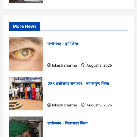
More News
छत्तीसगढ़
दुर्ग जिला
CG : 8 परिवारों के 2 दर्जन से अधिक लोग
पीलिया-टाइफाइड से बीमार…
lokesh sharma
August 9, 2026
DPR छत्तीसगढ समाचार
महासमुन्द जिला
CG : ग्राम पंचायत मुढ़ीपार अंतर्गत विशेष ग्राम
सभा में योजनाओं का सामाजिक अंकेक्षण…
lokesh sharma
August 9, 2026
छत्तीसगढ़
बिलासपुर जिला
CG : आकाशीय बिजली का कहर, खेत से लौट