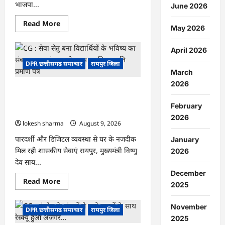
भाजपा...
June 2026
अप
राउंड…
Read
Read More
May 2026
more
about
CG
April 2026
:
हमारी
DPR छत्तीसगढ समाचार
रायपुर जिला
आन,
बान
March
और
2026
शान
CG : सेवा सेतु बना विद्यार्थियों के भविष्य का
है
तिरंगा
संबल, छात्रा संजना को समय पर मिला जाति
February
:
प्रमाण पत्र
जसविंदर
2026
बग्गा
lokesh sharma
August 9, 2026
पारदर्शी और डिजिटल व्यवस्था से घर के नजदीक
January
मिल रही शासकीय सेवाएं रायपुर, मुख्यमंत्री विष्णु
2026
देव साय...
December
Read
Read More
2025
more
about
CG
November
:
DPR छत्तीसगढ समाचार
रायपुर जिला
सेवा
2025
सेतु