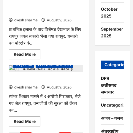
बना
CG : गंगरेल के जंगलों से गहरे जख्मों के साथ
विद्यार्थियों
October
के
रेस्क्यू हुआ अजगर…
भविष्य
2025
का
lokesh sharma
August 9, 2026
संबल,
छात्रा
प्राथमिक इलाज के बाद विशेषज्ञ देखभाल के लिए
September
संजना
रायपुर जंगल सफारी भेजा गया रायपुर, धमतरी
को
2025
समय
वन परिक्षेत्र के...
पर
मिला
जाति
Read
Read More
प्रमाण
more
पत्र
about
रायपुर जिला
DPR छत्तीसगढ समाचार
Categories
CG
:
गंगरेल
DPR
के
CG : वन्यजीव तस्करों पर कड़ी कार्रवाई
जंगलों
छत्तीसगढ
से
lokesh sharma
August 9, 2026
गहरे
समाचार
जख्मों
सांभर शिकार मामले में 3 आरोपी गिरफ्तार, भेजे
के
गए जेल रायपुर, वन्यजीवों की सुरक्षा को लेकर
साथ
Uncategorized
रेस्क्यू
वन...
हुआ
अजगर…
अजब – गजब
Read
Read More
more
about
अंतरराष्ट्रीय