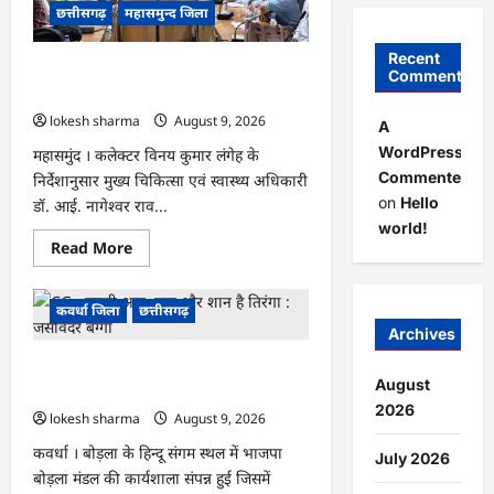
खेत
छत्तीसगढ़
महासमुन्द जिला
से
लौट
रही
Recent
महिला
CG : राष्ट्रीय कृमि मुक्ति दिवस 10 अगस्त को,
Comments
की
17 अगस्त को होगा मॉप-अप राउंड…
मौत…
lokesh sharma
August 9, 2026
A
WordPress
महासमुंद । कलेक्टर विनय कुमार लंगेह के
Commenter
निर्देशानुसार मुख्य चिकित्सा एवं स्वास्थ्य अधिकारी
on
Hello
डॉ. आई. नागेश्वर राव...
world!
Read
Read More
more
about
CG
:
कवर्धा जिला
छत्तीसगढ़
राष्ट्रीय
Archives
कृमि
मुक्ति
CG : हमारी आन, बान और शान है तिरंगा :
दिवस
10
August
जसविंदर बग्गा
अगस्त
2026
को,
lokesh sharma
August 9, 2026
17
अगस्त
कवर्धा । बोड़ला के हिन्दू संगम स्थल में भाजपा
July 2026
को
बोड़ला मंडल की कार्यशाला संपन्न हुई जिसमें
होगा
मॉप-