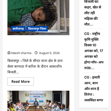
बिजली का
मुढ़ीपार
अंतर्गत
कहर, खेत से
विशेष
ग्राम
लौट रही
सभा
महिला की
में
योजनाओं
मौत…
का
छत्तीसगढ़
बिलासपुर जिला
सामाजिक
अंकेक्षण…
CG : राष्ट्रीय
कृमि मुक्ति
CG : आकाशीय बिजली का कहर, खेत से लौट
दिवस 10
रही महिला की मौत…
अगस्त को, 17
lokesh sharma
August 9, 2026
अगस्त को
बिलासपुर । जिले के सीपत थाना क्षेत्र के ग्राम
होगा मॉप-अप
सेलर बरभाठा में बारिश के दौरान आकाशीय
राउंड…
बिजली...
CG : हमारी
Read
Read More
आन, बान
more
about
और शान है
CG
तिरंगा :
:
आकाशीय
जसविंदर बग्गा
बिजली
का
कहर,