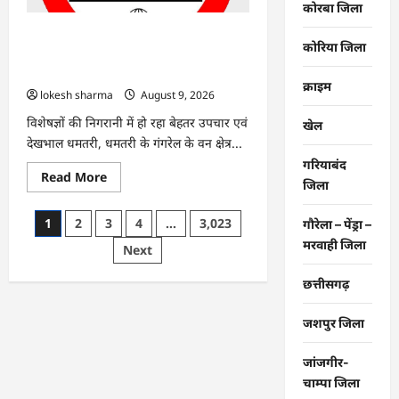
कोरबा जिला
678.9
मिलीमीटर
वर्षा
CG : गंगरेल वन क्षेत्र में घायल भारतीय अजगर
कोरिया जिला
दर्ज
का रेस्क्यू, उपचार के बाद जंगल सफारी रायपुर
भेजा गया
क्राइम
lokesh sharma
August 9, 2026
विशेषज्ञों की निगरानी में हो रहा बेहतर उपचार एवं
खेल
देखभाल धमतरी, धमतरी के गंगरेल के वन क्षेत्र...
गरियाबंद
Read
Read More
जिला
more
about
CG
Posts
1
2
3
4
…
3,023
गौरेला – पेंड्रा –
:
गंगरेल
मरवाही जिला
pagination
Next
वन
क्षेत्र
में
छत्तीसगढ़
घायल
भारतीय
अजगर
जशपुर जिला
का
रेस्क्यू,
उपचार
के
जांजगीर-
बाद
चाम्पा जिला
जंगल