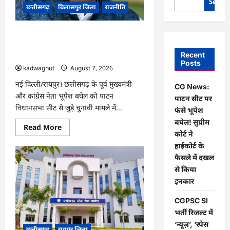
Searc
छत्तीसगढ़
बिलासपुर जिला
राजनीति
CG News: पाटन सीट पर फंसे भूपेश बघेल!
सुप्रीम कोर्ट ने हाईकोर्ट के फैसले में दखल से
Recent
किया इनकार
Posts
kadwaghut
August 7, 2026
नई दिल्ली/रायपुर। छत्तीसगढ़ के पूर्व मुख्यमंत्री
CG News:
और कांग्रेस नेता भूपेश बघेल को पाटन
पाटन सीट पर
विधानसभा सीट से जुड़े चुनावी मामले में...
फंसे भूपेश
बघेल! सुप्रीम
Read
Read More
more
कोर्ट ने
about
हाईकोर्ट के
CG
News:
फैसले में दखल
पाटन
सीट
से किया
पर
इनकार
फंसे
भूपेश
बघेल!
CGPSC SI
सुप्रीम
कोर्ट
भर्ती रिजल्ट में
ने
‘न्यूज़’, ‘स्पेस
हाईकोर्ट
छत्तीसगढ़
रायपुर जिला