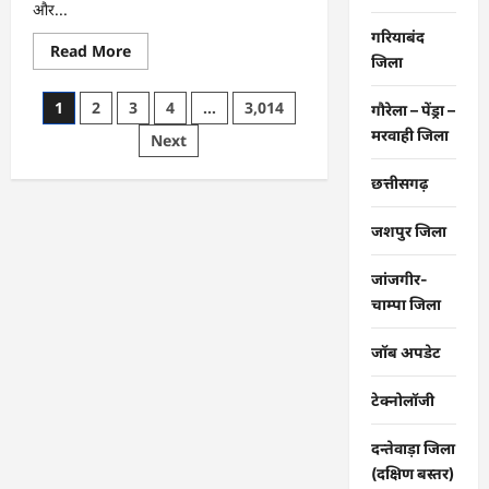
और...
बनी
आर्थिक
गरियाबंद
स्वावलंबन
Read
Read More
का
जिला
more
नया
about
आधार
CG
Posts
1
2
3
4
…
3,014
गौरेला – पेंड्रा –
:
समाज
मरवाही जिला
pagination
Next
की
एकजुटता
सामाजिक
छत्तीसगढ़
विकास
की
सबसे
जशपुर जिला
बड़ी
शक्ति
:
राजेश
जांजगीर-
अग्रवाल
चाम्पा जिला
जॉब अपडेट
टेक्नोलॉजी
दन्तेवाड़ा जिला
(दक्षिण बस्तर)