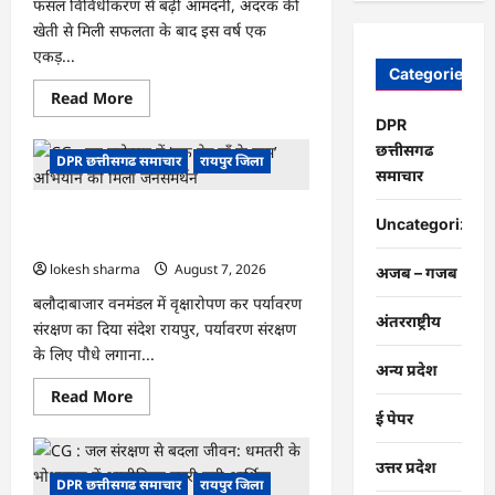
फसल विविधीकरण से बढ़ी आमदनी, अदरक की
खेती से मिली सफलता के बाद इस वर्ष एक
एकड़...
Categories
Read
Read More
more
DPR
about
CG
छत्तीसगढ
:
DPR छत्तीसगढ समाचार
रायपुर जिला
धान
समाचार
के
साथ
CG : वन महोत्सव में ‘एक पेड़ माँ के नाम’
अदरक
Uncategorized
की
अभियान को मिला जनसमर्थन
खेती
ने
lokesh sharma
August 7, 2026
अजब – गजब
बदली
किसान
बलौदाबाजार वनमंडल में वृक्षारोपण कर पर्यावरण
की
अंतरराष्ट्रीय
संरक्षण का दिया संदेश रायपुर, पर्यावरण संरक्षण
तकदीर,
पौन
के लिए पौधे लगाना...
एकड़
अन्य प्रदेश
से
कमाया
Read
Read More
लाखों
more
ई पेपर
का
about
मुनाफा
CG
:
उत्तर प्रदेश
वन
DPR छत्तीसगढ समाचार
रायपुर जिला
महोत्सव