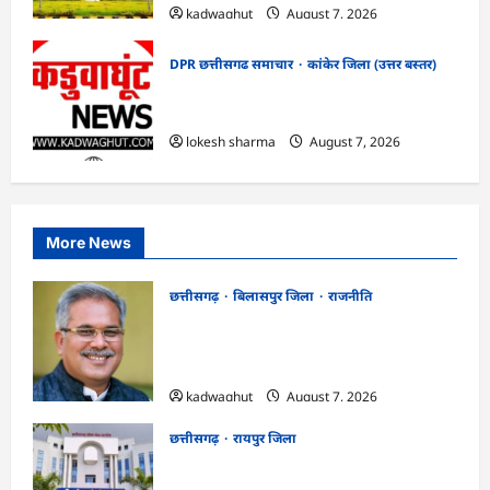
kadwaghut
August 7, 2026
DPR छत्तीसगढ समाचार
कांकेर जिला (उत्तर बस्तर)
CG : ग्राम पंचायत भैंसासुर में नवीन आधार केंद्र
का हुआ शुभारंभ
lokesh sharma
August 7, 2026
More News
छत्तीसगढ़
बिलासपुर जिला
राजनीति
CG News: पाटन सीट पर फंसे भूपेश बघेल!
सुप्रीम कोर्ट ने हाईकोर्ट के फैसले में दखल से किया
इनकार
kadwaghut
August 7, 2026
छत्तीसगढ़
रायपुर जिला
CGPSC SI भर्ती रिजल्ट में ‘न्यूज़’, ‘स्पेस रानी’
और ‘हे राम’ जैसे नामों पर बवाल, आयोग ने दी