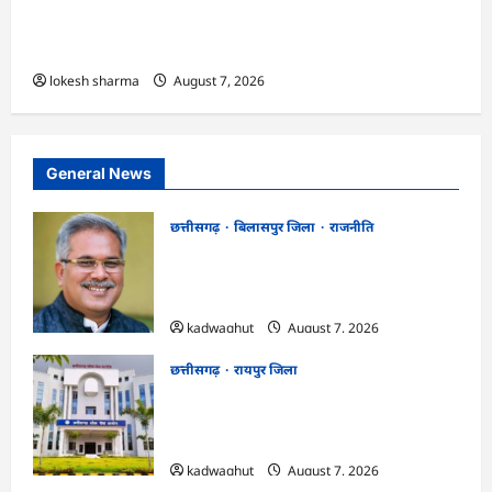
एक्सरसाइज का वीडियो कान्फ्रेंसिंग के जरिए कार्यशाला
आयोजित
lokesh sharma
August 7, 2026
General News
छत्तीसगढ़
बिलासपुर जिला
राजनीति
CG News: पाटन सीट पर फंसे भूपेश बघेल!
सुप्रीम कोर्ट ने हाईकोर्ट के फैसले में दखल से किया
इनकार
kadwaghut
August 7, 2026
छत्तीसगढ़
रायपुर जिला
CGPSC SI भर्ती रिजल्ट में ‘न्यूज़’, ‘स्पेस रानी’
और ‘हे राम’ जैसे नामों पर बवाल, आयोग ने दी
सफाई
kadwaghut
August 7, 2026