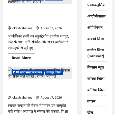
में
एक्सक्लूसिव
‘एक
पेड़
CG : जल संरक्षण से बदला जीवन : धमतरी के
माँ
ऑटोमोबाइल
के
भोथापारा में आजीविका डबरी बनी आर्थिक
नाम’
स्वावलंबन का नया आधार
अभियान
को
ओपिनियन
lokesh sharma
August 7, 2026
मिला
जनसमर्थन
आजीविका डबरी का बहुउद्देशीय उपयोग रायपुर,
कवर्धा जिला
जल संरक्षण, कृषि संवर्धन और सतत स्वरोजगार
एक-दूसरे से जुड़े हुए...
कांकेर जिला
(उत्तर बस्तर)
Read
Read More
more
about
किसान न्यूज़
CG
:
DPR छत्तीसगढ समाचार
रायपुर जिला
जल
कोरबा जिला
संरक्षण
से
CG : समाज की एकजुटता सामाजिक विकास
बदला
जीवन
कोरिया जिला
की सबसे बड़ी शक्ति : राजेश अग्रवाल
:
धमतरी
lokesh sharma
August 7, 2026
के
क्राइम
भोथापारा
रजवार समाज की बैठक में पर्यटन एवं संस्कृति
में
मंत्री राजेश अग्रवाल ने समाज की एकता, शिक्षा
आजीविका
खेल
डबरी