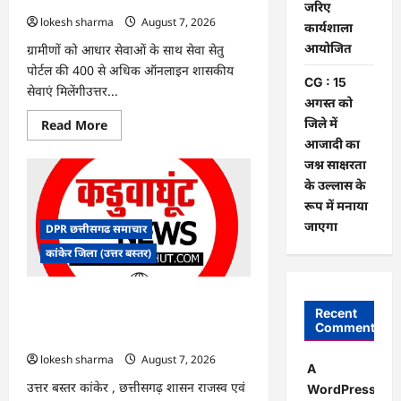
पर
जरिए
बवाल,
lokesh sharma
August 7, 2026
कार्यशाला
आयोग
ने
आयोजित
ग्रामीणों को आधार सेवाओं के साथ सेवा सेतु
दी
सफाई
पोर्टल की 400 से अधिक ऑनलाइन शासकीय
CG : 15
सेवाएं मिलेंगीउत्तर...
अगस्त को
जिले में
Read
Read More
more
आजादी का
about
CG
जश्न साक्षरता
:
के उल्लास के
ग्राम
पंचायत
रूप में मनाया
भैंसासुर
में
जाएगा
DPR छत्तीसगढ समाचार
नवीन
आधार
कांकेर जिला (उत्तर बस्तर)
केंद्र
का
हुआ
शुभारंभ
CG : आपदा प्रबंधन संबंधी राज्य स्तरीय मॉक
Recent
एक्सरसाइज का वीडियो कान्फ्रेंसिंग के जरिए
Comments
कार्यशाला आयोजित
lokesh sharma
August 7, 2026
A
उत्तर बस्तर कांकेर , छत्तीसगढ़ शासन राजस्व एवं
WordPress