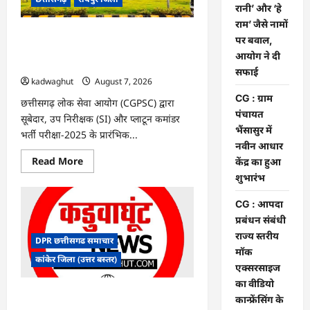
के
रानी’ और ‘हे
फैसले
राम’ जैसे नामों
में
दखल
CGPSC SI भर्ती रिजल्ट में ‘न्यूज़’, ‘स्पेस रानी’
पर बवाल,
से
और ‘हे राम’ जैसे नामों पर बवाल, आयोग ने दी
किया
आयोग ने दी
इनकार
सफाई
सफाई
kadwaghut
August 7, 2026
CG : ग्राम
छत्तीसगढ़ लोक सेवा आयोग (CGPSC) द्वारा
पंचायत
सूबेदार, उप निरीक्षक (SI) और प्लाटून कमांडर
भैंसासुर में
भर्ती परीक्षा-2025 के प्रारंभिक...
नवीन आधार
Read
Read More
केंद्र का हुआ
more
शुभारंभ
about
CGPSC
SI
CG : आपदा
भर्ती
रिजल्ट
प्रबंधन संबंधी
में
राज्य स्तरीय
‘न्यूज़’,
DPR छत्तीसगढ समाचार
‘स्पेस
मॉक
रानी’
कांकेर जिला (उत्तर बस्तर)
और
एक्सरसाइज
‘हे
का वीडियो
राम’
जैसे
CG : ग्राम पंचायत भैंसासुर में नवीन आधार केंद्र
कान्फ्रेंसिंग के
नामों
का हुआ शुभारंभ