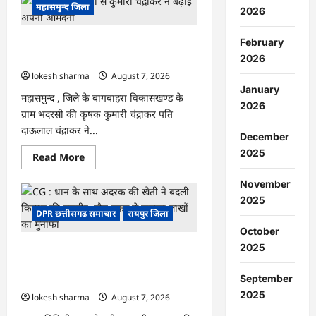
:
महासमुन्द जिला
2026
15
अगस्त
को
February
CG : गेंदे की खेती से कुमारी चंद्राकर ने बढ़ाई
जिले
में
अपनी आमदनी
2026
आजादी
का
lokesh sharma
August 7, 2026
जश्न
January
साक्षरता
महासमुन्द , जिले के बागबाहरा विकासखण्ड के
के
2026
ग्राम भदरसी की कृषक कुमारी चंद्राकर पति
उल्लास
के
दाऊलाल चंद्राकर ने...
रूप
December
में
मनाया
2025
Read
Read More
जाएगा
more
about
November
CG
:
2025
गेंदे
DPR छत्तीसगढ समाचार
रायपुर जिला
की
खेती
October
से
कुमारी
2025
CG : धान के साथ अदरक की खेती ने बदली
चंद्राकर
ने
किसान की तकदीर, पौन एकड़ से कमाया लाखों
बढ़ाई
September
का मुनाफा
अपनी
आमदनी
2025
lokesh sharma
August 7, 2026