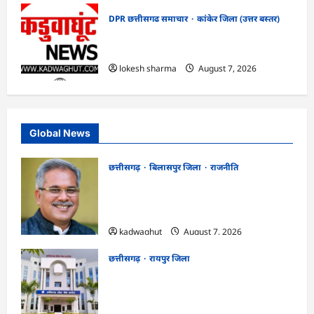
DPR छत्तीसगढ समाचार
कांकेर जिला (उत्तर बस्तर)
CG : ग्राम पंचायत भैंसासुर में नवीन आधार केंद्र
का हुआ शुभारंभ
lokesh sharma
August 7, 2026
Global News
छत्तीसगढ़
बिलासपुर जिला
राजनीति
CG News: पाटन सीट पर फंसे भूपेश बघेल!
सुप्रीम कोर्ट ने हाईकोर्ट के फैसले में दखल से किया
इनकार
kadwaghut
August 7, 2026
छत्तीसगढ़
रायपुर जिला
CGPSC SI भर्ती रिजल्ट में ‘न्यूज़’, ‘स्पेस रानी’
और ‘हे राम’ जैसे नामों पर बवाल, आयोग ने दी
सफाई