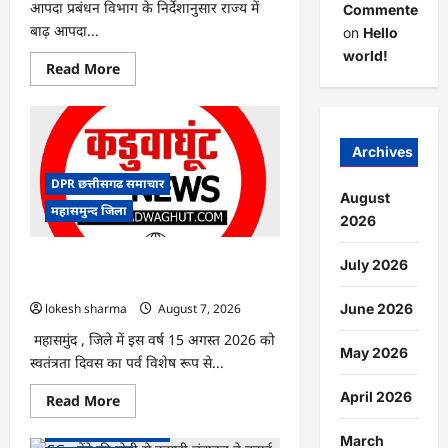
आपदा प्रबंधन विभाग के निर्देशानुसार राज्य में
Commenter
बाढ़ आपदा...
on
Hello
world!
Read
Read More
more
about
CG
:
आपदा
प्रबंधन
Archives
संबंधी
राज्य
DPR छत्तीसगढ समाचार
स्तरीय
August
मॉक
महासमुन्द जिला
एक्सरसाइज
2026
का
वीडियो
कान्फ्रेंसिंग
CG : 15 अगस्त को जिले में आजादी का जश्न
July 2026
के
साक्षरता के उल्लास के रूप में मनाया जाएगा
जरिए
कार्यशाला
lokesh sharma
August 7, 2026
June 2026
आयोजित
महासमुंद , जिले में इस वर्ष 15 अगस्त 2026 को
May 2026
स्वतंत्रता दिवस का पर्व विशेष रूप से...
April 2026
Read
Read More
more
about
DPR छत्तीसगढ समाचार
CG
March