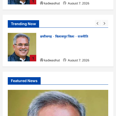
1
kadwaghut
August 7, 2026
Trending Now
छत्तीसगढ़
रायपुर जिला
!
CGPSC SI भर्ती रिजल्ट में ‘न्यूज़’, ‘स्पेस रानी’
 किया
और ‘हे राम’ जैसे नामों पर बवाल, आयोग ने दी
सफाई
2
kadwaghut
August 7, 2026
Featured News