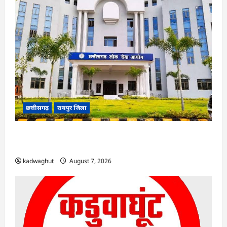
छत्तीसगढ़
रायपुर जिला
CGPSC SI भर्ती रिजल्ट में ‘न्यूज़’, ‘स्पेस रानी’ और ‘हे
राम’ जैसे नामों पर बवाल, आयोग ने दी सफाई
kadwaghut
August 7, 2026