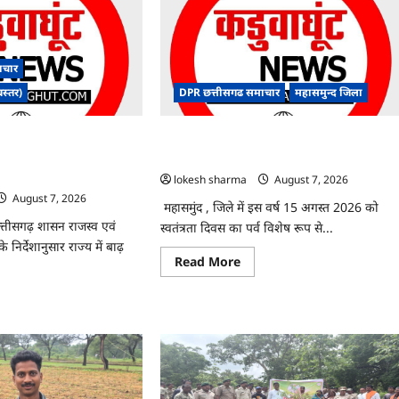
ाचार
बस्तर)
DPR छत्तीसगढ समाचार
महासमुन्द जिला
ंबंधी राज्य स्तरीय मॉक
CG : 15 अगस्त को जिले में आजादी का जश्न
कान्फ्रेंसिंग के जरिए
साक्षरता के उल्लास के रूप में मनाया जाएगा
lokesh sharma
August 7, 2026
August 7, 2026
महासमुंद , जिले में इस वर्ष 15 अगस्त 2026 को
छत्तीसगढ़ शासन राजस्व एवं
स्वतंत्रता दिवस का पर्व विशेष रूप से...
निर्देशानुसार राज्य में बाढ़
Read
Read More
more
about
CG
ad
:
re
15
ut
अगस्त
को
जिले
दा
में
ंधन
आजादी
धी
का