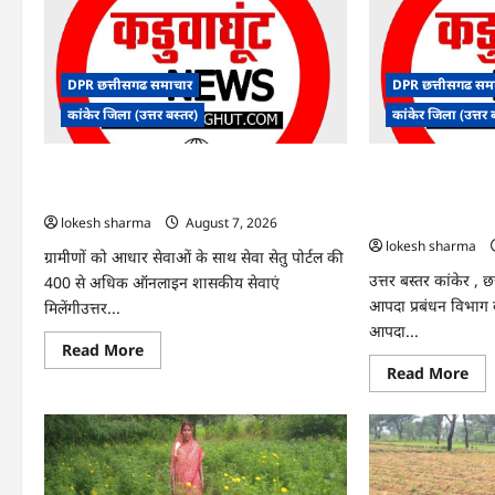
DPR छत्तीसगढ समाचार
DPR छत्तीसगढ सम
कांकेर जिला (उत्तर बस्तर)
कांकेर जिला (उत्तर 
CG : ग्राम पंचायत भैंसासुर में नवीन आधार केंद्र का
CG : आपदा प्रबंधन स
हुआ शुभारंभ
एक्सरसाइज का वीडियो 
कार्यशाला आयोजित
lokesh sharma
August 7, 2026
lokesh sharma
ग्रामीणों को आधार सेवाओं के साथ सेवा सेतु पोर्टल की
उत्तर बस्तर कांकेर , 
400 से अधिक ऑनलाइन शासकीय सेवाएं
आपदा प्रबंधन विभाग के 
मिलेंगीउत्तर...
आपदा...
Read
Read More
more
Re
Read More
about
mo
CG
abo
:
CG
ग्राम
:
पंचायत
आप
भैंसासुर
प्रब
में
संबं
नवीन