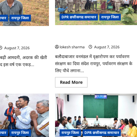
य
जश्न
ीय
साक्षरता
क
के
सरसाइज
उल्लास
DPR छत्तीसगढ समाचार
रायपुर जिला
ाचार
रायपुर जिला
के
यो
रूप
्रेंसिंग
में
CG : वन महोत्सव में ‘एक पेड़ माँ के नाम’ अभियान
मनाया
दरक की खेती ने बदली किसान
ए
जाएगा
यशाला
को मिला जनसमर्थन
 से कमाया लाखों का मुनाफा
ोजित
lokesh sharma
August 7, 2026
August 7, 2026
बलौदाबाजार वनमंडल में वृक्षारोपण कर पर्यावरण
बढ़ी आमदनी, अदरक की खेती
संरक्षण का दिया संदेश रायपुर, पर्यावरण संरक्षण के
द इस वर्ष एक एकड़...
लिए पौधे लगाना...
ad
re
Read
Read More
ut
more
about
CG
:
वन
महोत्सव
रक
में
‘एक
ी
पेड़
माँ
ी
के
ान
ाचार
रायपुर जिला
रायपुर जिला
DPR छत्तीसगढ समाचार
नाम’