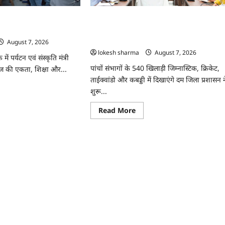
अभियान
ीर,
को
मिला
़
ुटता सामाजिक विकास की
CG : 26वीं राज्य स्तरीय शालेय क्रीड़ा प्रतियोगिता
जनसमर्थन
ाजेश अग्रवाल
की मेजबानी करेगा जीपीएम, 18 से 21 अगस्त तक
या
ं
जुटेंगे प्रदेशभर के खिलाड़ी
August 7, 2026
lokesh sharma
August 7, 2026
ाफा
 पर्यटन एवं संस्कृति मंत्री
पांचों संभागों के 540 खिलाड़ी जिम्नास्टिक, क्रिकेट,
ाज की एकता, शिक्षा और...
ताईक्वांडो और कबड्डी में दिखाएंगे दम जिला प्रशासन न
ad
शुरू...
re
ut
Read
Read More
more
ाज
about
CG
ुटता
:
ाजिक
26वीं
ास
राज्य
स्तरीय
े
शालेय
क्रीड़ा
ति
प्रतियोगिता
की
ेश
मेजबानी
वाल
करेगा
जीपीएम,
18
से