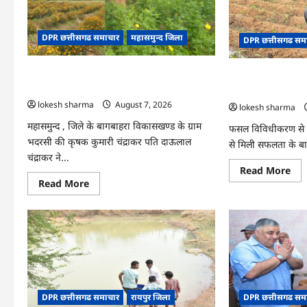
राज्
आधार
स्तर
केंद्र
मॉ
का
एक्
हुआ
DPR छत्तीसगढ समाचार
महासमुन्द जिला
का
DPR छत्तीसगढ सम
शुभारंभ
वीडि
कान्फ
के
CG : गेंदे की खेती से कुमारी चंद्राकर ने बढ़ाई अपनी
CG : धान के साथ अ
जरि
कार्
आमदनी
की तकदीर, पौन एकड़
आय
lokesh sharma
August 7, 2026
lokesh sharma
महासमुन्द , जिले के बागबाहरा विकासखण्ड के ग्राम
फसल विविधीकरण से 
भदरसी की कृषक कुमारी चंद्राकर पति दाऊलाल
से मिली सफलता के बा
चंद्राकर ने...
Re
Read More
mo
Read
Read More
abo
more
CG
about
:
CG
धान
:
के
गेंदे
साथ
की
अद
खेती
की
से
खेत
कुमारी
ने
चंद्राकर
बदल
ने
किस
DPR छत्तीसगढ समाचार
रायपुर जिला
DPR छत्तीसगढ सम
बढ़ाई
की