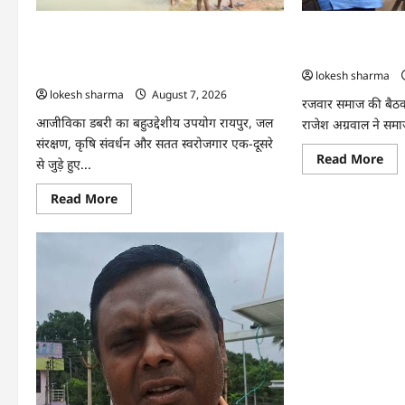
अपनी
तकद
आमदनी
पौन
एकड
CG : जल संरक्षण से बदला जीवन : धमतरी के
CG : समाज की एकज
से
भोथापारा में आजीविका डबरी बनी आर्थिक
सबसे बड़ी शक्ति : र
कमा
लाखो
स्वावलंबन का नया आधार
lokesh sharma
का
lokesh sharma
August 7, 2026
मुन
रजवार समाज की बैठक में
आजीविका डबरी का बहुउद्देशीय उपयोग रायपुर, जल
राजेश अग्रवाल ने सम
संरक्षण, कृषि संवर्धन और सतत स्वरोजगार एक-दूसरे
Re
Read More
से जुड़े हुए...
mo
abo
CG
Read
Read More
:
more
सम
about
की
CG
एकज
:
साम
जल
विक
संरक्षण
की
से
सबस
बदला
बड़ी
जीवन
शक्
:
:
धमतरी
राज
के
अग्र
भोथापारा
में
आजीविका
डबरी