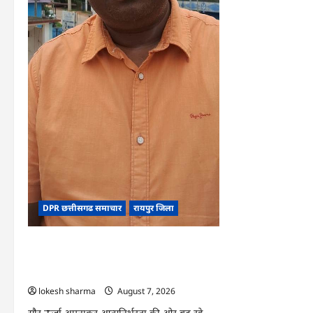
बनी
आर्थिक
स्वावलंबन
का
नया
आधार
DPR छत्तीसगढ समाचार
रायपुर जिला
CG : पीएम सूर्य घर योजना से घर-घर उजियारा,
बिजली बिल में बचत से परिवारों को मिल रहा
आर्थिक संबल
lokesh sharma
August 7, 2026
सौर ऊर्जा अपनाकर आत्मनिर्भरता की ओर बढ़ रहे