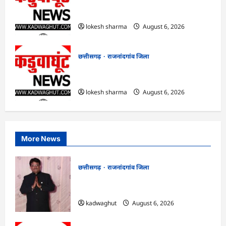
राजनांदगांव : आयुष पॉलीक्लिनिक परिसर में
हरियाली लाने मेयर ने रोपे पौधे…
lokesh sharma
August 6, 2026
छत्तीसगढ़
राजनांदगांव जिला
राजनांदगांव : कुर्सी पर 3 साल से ज्यादा नहीं
टिकेंगे अफसर-कर्मचारी…
lokesh sharma
August 6, 2026
More News
छत्तीसगढ़
राजनांदगांव जिला
Rajnandgaon : समाजसेवी, भाजपा नेता एवं
कवि भीखम गांधी का निधन, क्षेत्र में शोक की लहर
kadwaghut
August 6, 2026