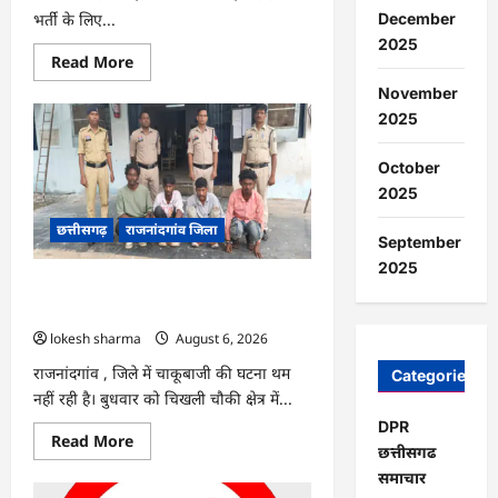
भर्ती के लिए...
December
2025
Read
Read More
more
about
November
राजनांदगांव
2025
:
सीधी
भर्ती
October
के
लिए
2025
जारी
विज्ञापन
छत्तीसगढ़
राजनांदगांव जिला
में
September
संशोधन…
2025
राजनांदगांव : युवक पर चाकू से जानलेवा
हमला, चार आरोपी गिरफ्तार…
lokesh sharma
August 6, 2026
राजनांदगांव , जिले में चाकूबाजी की घटना थम
Categories
नहीं रही है। बुधवार को चिखली चौकी क्षेत्र में...
DPR
Read
Read More
छत्तीसगढ
more
about
समाचार
राजनांदगांव