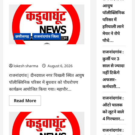
about
Rajnandgaon
आयुष
:
पॉलीक्लिनिक
समाजसेवी,
भाजपा
परिसर में
नेता
हरियाली लाने
एवं
कवि
मेयर ने रोपे
भीखम
छत्तीसगढ़
राजनांदगांव जिला
गांधी
पौधे…
का
निधन,
राजनांदगांव :
क्षेत्र
राजनांदगांव : आयुष पॉलीक्लिनिक परिसर में
में
हरियाली लाने मेयर ने रोपे पौधे…
कुर्सी पर 3
शोक
की
साल से ज्यादा
lokesh sharma
August 6, 2026
लहर
नहीं टिकेंगे
राजनांदगांव| दीनदयाल नगर चिखली स्थित आयुष
अफसर-
पॉलीक्लिनिक परिसर में बुधवार को पौधरोपण
कर्मचारी…
कार्यक्रम आयोजित किया गया। महापौर...
राजनांदगांव :
Read
Read More
more
ऑटो चालक
about
को लूटने वाले
राजनांदगांव
:
4 गिरफ्तार…
आयुष
पॉलीक्लिनिक
परिसर
राजनांदगांव :
में