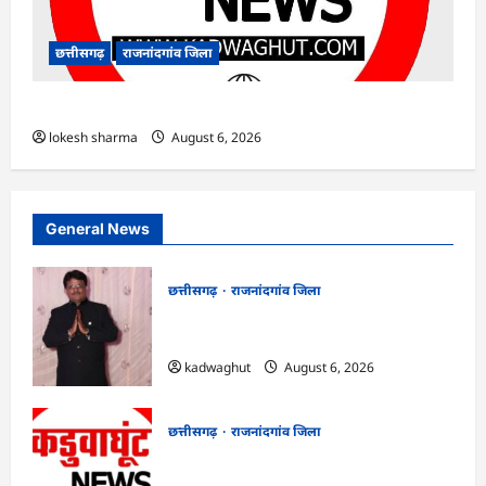
छत्तीसगढ़
राजनांदगांव जिला
राजनांदगांव : ऑटो चालक को लूटने वाले 4 गिरफ्तार…
lokesh sharma
August 6, 2026
General News
छत्तीसगढ़
राजनांदगांव जिला
Rajnandgaon : समाजसेवी, भाजपा नेता एवं
कवि भीखम गांधी का निधन, क्षेत्र में शोक की लहर
kadwaghut
August 6, 2026
छत्तीसगढ़
राजनांदगांव जिला
राजनांदगांव : आयुष पॉलीक्लिनिक परिसर में
हरियाली लाने मेयर ने रोपे पौधे…