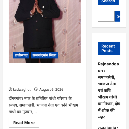
Search
Searc
Recent
Posts
छत्तीसगढ़
राजनांदगांव जिला
Rajnandga
Rajnandgaon : समाजसेवी, भाजपा नेता
on :
एवं कवि भीखम गांधी का निधन, क्षेत्र में शोक
समाजसेवी,
की लहर
भाजपा नेता
kadwaghut
August 6, 2026
एवं कवि
भीखम गांधी
डोंगरगांव। नगर के प्रतिष्ठित गांधी परिवार के
का निधन, क्षेत्र
सदस्य, समाजसेवी, भाजपा नेता एवं कवि भीखम
में शोक की
गांधी का गुरुवार,...
लहर
Read
Read More
more
राजनांदगांव :