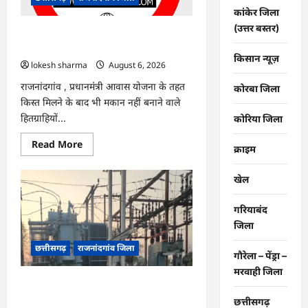
नए
कांकेर जिला
सिस्टम
का
(उत्तर बस्तर)
इंतजार,
राजनांदगांव : किस्त लेकर नहीं बनाया आवास
तापमान
145 हितग्राहियों से होगी वसूली…
और
किसान न्यूज़
उमस
lokesh sharma
August 6, 2026
बढ़ी…
राजनांदगांव , प्रधानमंंत्री आवास योजना के तहत
कोरबा जिला
किस्त मिलने के बाद भी मकान नहीं बनाने वाले
हितग्राहियों...
कोरिया जिला
Read
Read More
क्राइम
more
about
राजनांदगांव
खेल
:
किस्त
लेकर
गरियाबंद
नहीं
बनाया
जिला
आवास
145
छत्तीसगढ़
राजनांदगांव जिला
हितग्राहियों
गौरेला – पेंड्रा –
से
होगी
मरवाही जिला
वसूली…
राजनांदगांव : 107 करोड़ बकाया, प्री-पेड
व्यवस्था में 3 माह का एडवांस लेगी बिजली
छत्तीसगढ़