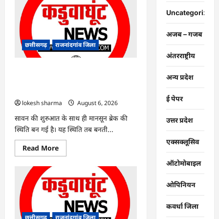
:
युवक
Uncategorized
पर
चाकू
से
अजब – गजब
जानलेवा
हमला,
छत्तीसगढ़
राजनांदगांव जिला
चार
अंतरराष्ट्रीय
आरोपी
गिरफ्तार…
राजनांदगांव : 7 दिन और थमी रहेगी बारिश,
अन्य प्रदेश
नए सिस्टम का इंतजार, तापमान और उमस
बढ़ी…
ई पेपर
lokesh sharma
August 6, 2026
सावन की शुरुआत के साथ ही मानसून ब्रेक की
उत्तर प्रदेश
स्थिति बन गई है। यह स्थिति तब बनती...
एक्सक्लूसिव
Read
Read More
more
about
ऑटोमोबाइल
राजनांदगांव
:
7
ओपिनियन
दिन
और
थमी
कवर्धा जिला
रहेगी
बारिश,
छत्तीसगढ़
राजनांदगांव जिला