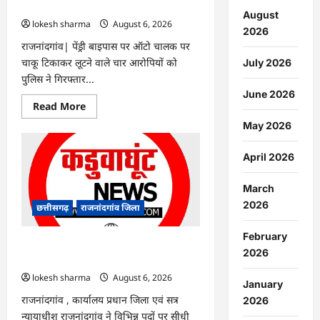
गिरफ्तार…
August
lokesh sharma
August 6, 2026
2026
राजनांदगांव| पेंड्री बाइपास पर ऑटो चालक पर
चाकू टिकाकर लूटने वाले चार आरोपियों को
July 2026
पुलिस ने गिरफ्तार...
June 2026
Read
Read More
more
about
May 2026
राजनांदगांव
:
ऑटो
April 2026
चालक
को
लूटने
March
वाले
4
2026
छत्तीसगढ़
राजनांदगांव जिला
गिरफ्तार…
February
राजनांदगांव : सीधी भर्ती के लिए जारी विज्ञापन
2026
में संशोधन…
lokesh sharma
August 6, 2026
January
राजनांदगांव , कार्यालय प्रधान जिला एवं सत्र
2026
न्यायाधीश राजनांदगांव ने विभिन्न पदों पर सीधी