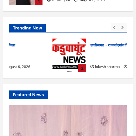
1
Trending Now
छत्तीसगढ़
राजनांदगांव जिला
एवं
राजनांदगांव : आयुष पॉलीक्लिनिक परिसर में
की लहर
हरियाली लाने मेयर ने रोपे पौधे…
lokesh sharma
August 6, 2026
2
Featured News