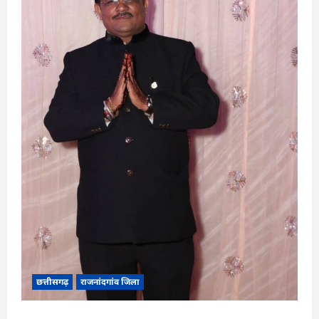
छत्तीसगढ़
राजनांदगांव जिला