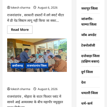
कंपनी…
lokesh sharma
August 6, 2026
जशपुर जिला
राजनांदगांव , सरकारी दफ्तरों में लगे स्मार्ट मीटर
जांजगीर-
में प्री पेड सिस्टम लागू नहीं किया जा सका...
चाम्पा जिला
Read
Read More
more
जॉब अपडेट
about
राजनांदगांव
:
टेक्नोलॉजी
107
करोड़
बकाया,
दन्तेवाड़ा जिला
प्री-
पेड
(दक्षिण बस्तर)
व्यवस्था
छत्तीसगढ़
राजनांदगांव जिला
में
3
दुर्ग जिला
माह
का
राजनांदगांव : महापौर ने फिल्टर प्लांट संचालक
एडवांस
देश
लेगी
से कहा- व्यवस्था दुरुस्त करें…
बिजली
lokesh sharma
August 6, 2026
कंपनी…
धमतरी जिला
राजनांदगांव , मोहारा के वाटर फिल्टर प्लांट में
सामने आई अव्यवस्था के बीच महापौर मधुसूदन
धर्म-कर्म