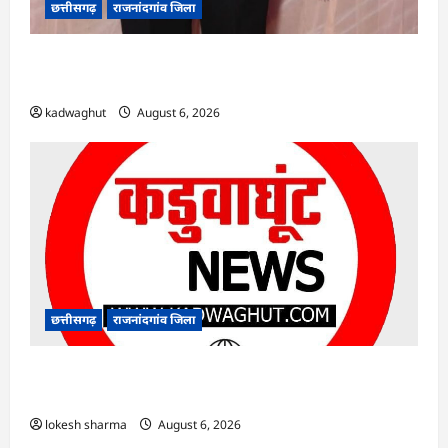
छत्तीसगढ़
राजनांदगांव जिला
Rajnandgaon : समाजसेवी, भाजपा नेता एवं कवि
भीखम गांधी का निधन, क्षेत्र में शोक की लहर
kadwaghut
August 6, 2026
छत्तीसगढ़
राजनांदगांव जिला
राजनांदगांव : आयुष पॉलीक्लिनिक परिसर में हरियाली
लाने मेयर ने रोपे पौधे…
lokesh sharma
August 6, 2026