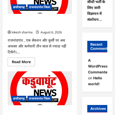
सीधी भर्ती के
हरियाली
लाने
छत्तीसगढ़
राजनांदगांव जिला
लिए जारी
मेयर
ने
विज्ञापन में
रोपे
संशोधन…
पौधे…
राजनांदगांव : कुर्सी पर 3 साल से ज्यादा नहीं
टिकेंगे अफसर-कर्मचारी…
lokesh sharma
August 6, 2026
राजनांदगांव , एक सेक्शन और कुर्सी पर अब
Recent
अफसर और कर्मचारी तीन साल से ज्यादा नहीं
Comments
टिकेंगे।...
A
Read
Read More
more
WordPress
about
Commenter
राजनांदगांव
:
on
Hello
कुर्सी
पर
world!
3
साल
से
ज्यादा
छत्तीसगढ़
राजनांदगांव जिला
नहीं
टिकेंगे
अफसर-
Archives
कर्मचारी…
राजनांदगांव : ऑटो चालक को लूटने वाले 4