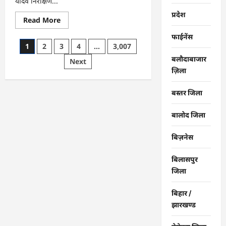
यादव निरीक्षण...
प्रदेश
Read
Read More
more
about
फाईनेंस
राजनांदगांव
Posts
1
2
3
4
…
3,007
:
महापौर
बलौदाबाजार
pagination
Next
ने
फिल्टर
ज़िला
प्लांट
संचालक
से
बस्तर जिला
कहा-
व्यवस्था
दुरुस्त
बालोद जिला
करें…
बिज़नेस
बिलासपुर
जिला
बिहार /
झारखण्ड