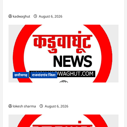
Rajnandgaon : समाजसेवी, भाजपा नेता एवं कवि
भीखम गांधी का निधन, क्षेत्र में शोक की लहर
kadwaghut
August 6, 2026
छत्तीसगढ़
राजनांदगांव जिला
राजनांदगांव : आयुष पॉलीक्लिनिक परिसर में हरियाली
लाने मेयर ने रोपे पौधे…
lokesh sharma
August 6, 2026