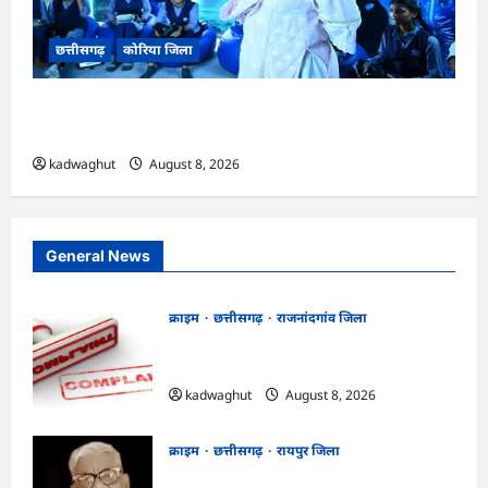
छत्तीसगढ़
कोरिया जिला
CG : अच्छा और बड़ा सोचो, लक्ष्य हासिल करने के लिए
जुनून जरूरी : कलेक्टर …
kadwaghut
August 8, 2026
General News
क्राइम
छत्तीसगढ़
राजनांदगांव जिला
Cg.जमीन सीमांकन विवाद में 50 लाख की मांग
का आरोप, SP से शिकायत
kadwaghut
August 8, 2026
क्राइम
छत्तीसगढ़
रायपुर जिला
भगवान शिव पर कथित आपत्तिजनक टिप्पणी