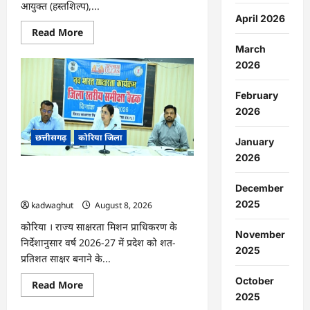
आयुक्त (हस्तशिल्प),...
April 2026
Read
Read More
more
March
about
CG
2026
:
कलेक्टर
के
February
मार्गदर्शन
में
2026
छह
गांवों
छत्तीसगढ़
कोरिया जिला
तक
January
पहुंची
हस्तशिल्प
2026
विकास
CG : 15 अगस्त को जिलेभर में आयोजित होगा
योजनाएं
…
‘उल्लास महा-चौपाल …
December
2025
kadwaghut
August 8, 2026
कोरिया । राज्य साक्षरता मिशन प्राधिकरण के
November
निर्देशानुसार वर्ष 2026-27 में प्रदेश को शत-
2025
प्रतिशत साक्षर बनाने के...
October
Read
Read More
more
2025
about