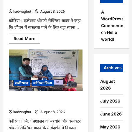
प्रवास
के लिए जुनून जरूरी : कलेक्टर …
पर
kadwaghut
August 8, 2026
A
WordPress
कोरिया । कलेक्टर श्रीमती रोक्तिमा यादव ने कहा
Commenter
कि जीवन में सफलता पाने के लिए बड़ा सपना...
on
Hello
Read
Read More
world!
more
about
CG
:
अच्छा
और
बड़ा
Archives
सोचो,
लक्ष्य
हासिल
August
छत्तीसगढ़
कोरिया जिला
करने
के
2026
लिए
जुनून
CG : कलेक्टर के मार्गदर्शन में छह गांवों तक
जरूरी
July 2026
:
पहुंची हस्तशिल्प विकास योजनाएं …
कलेक्टर
kadwaghut
August 8, 2026
…
June 2026
कोरिया । जिला प्रशासन के सहयोग और कलेक्टर
May 2026
श्रीमती रोक्तिमा यादव के मार्गदर्शन में विकास