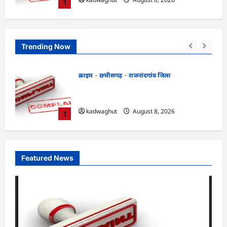
1
Trending Now
क्राइम
छत्तीसगढ़
रायपुर जिला
भगवान शिव पर कथित आपत्तिजनक टिप्पणी
ांग
मामला: छत्तीसगढ़ क्रिश्चियन फोरम के अध्यक्ष
अरुण पन्नालाल की जमानत खारिज
2
kadwaghut
August 8, 2026
Featured News