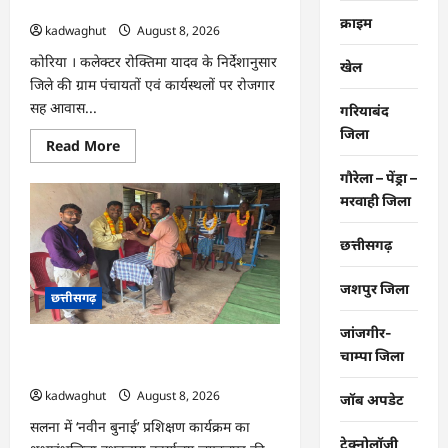
दिवस आयोजित …
एमपी
क्राइम
की
kadwaghut
August 8, 2026
अंग्रेजी
शराब
कोरिया । कलेक्टर रोक्तिमा यादव के निर्देशानुसार
खेल
जब्त
…
जिले की ग्राम पंचायतों एवं कार्यस्थलों पर रोजगार
सह आवास...
गरियाबंद
जिला
Read
Read More
more
about
गौरेला – पेंड्रा –
CG
:
मरवाही जिला
ग्राम
पंचायतों
में
छत्तीसगढ़
रोजगार
सह
आवास
जशपुर जिला
छत्तीसगढ़
दिवस
आयोजित
…
जांजगीर-
CG : राष्ट्रीय हथकरघा दिवस पर विशेष
चाम्पा जिला
आयोजन …
kadwaghut
August 8, 2026
जॉब अपडेट
सलना में ‘नवीन बुनाई’ प्रशिक्षण कार्यक्रम का
टेक्नोलॉजी