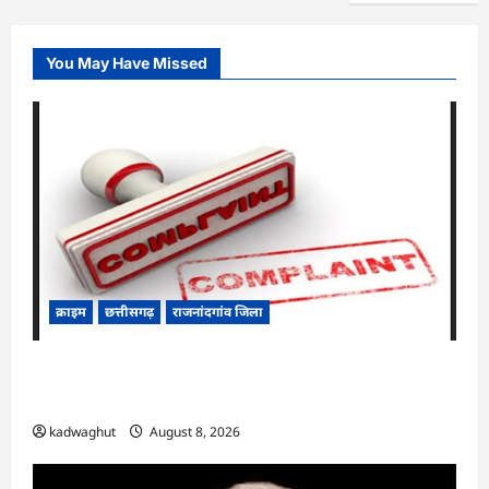
You May Have Missed
क्राइम
छत्तीसगढ़
राजनांदगांव जिला
Cg.जमीन सीमांकन विवाद में 50 लाख की मांग का
आरोप, SP से शिकायत
kadwaghut
August 8, 2026