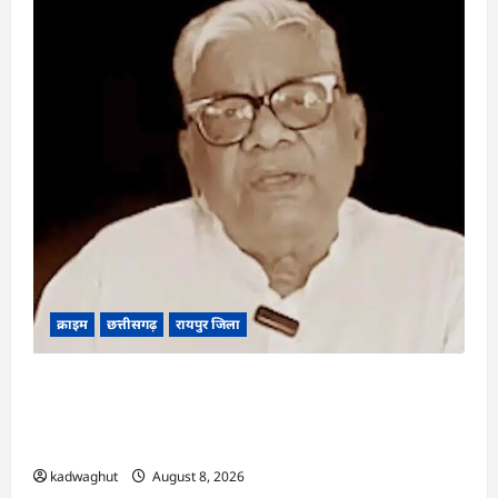
क्राइम
छत्तीसगढ़
रायपुर जिला
भगवान शिव पर कथित आपत्तिजनक टिप्पणी मामला:
छत्तीसगढ़ क्रिश्चियन फोरम के अध्यक्ष अरुण पन्नालाल की
जमानत खारिज
kadwaghut
August 8, 2026