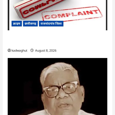
क्राइम
छत्तीसगढ़
राजनांदगांव जिला
Cg.जमीन सीमांकन विवाद में 50 लाख की मांग का
आरोप, SP से शिकायत
kadwaghut
August 8, 2026