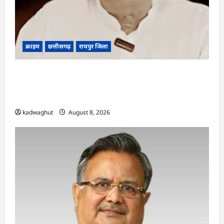
क्राइम
छत्तीसगढ़
रायपुर जिला
भगवान शिव पर कथित आपत्तिजनक टिप्पणी मामला:
छत्तीसगढ़ क्रिश्चियन फोरम के अध्यक्ष अरुण पन्नालाल की
जमानत खारिज
kadwaghut
August 8, 2026