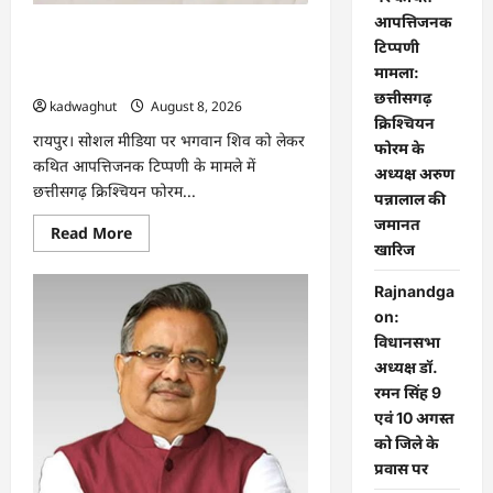
आपत्तिजनक
भगवान शिव पर कथित आपत्तिजनक टिप्पणी
टिप्पणी
मामला: छत्तीसगढ़ क्रिश्चियन फोरम के अध्यक्ष
मामला:
अरुण पन्नालाल की जमानत खारिज
छत्तीसगढ़
kadwaghut
August 8, 2026
क्रिश्चियन
रायपुर। सोशल मीडिया पर भगवान शिव को लेकर
फोरम के
कथित आपत्तिजनक टिप्पणी के मामले में
अध्यक्ष अरुण
छत्तीसगढ़ क्रिश्चियन फोरम...
पन्नालाल की
जमानत
Read
Read More
more
खारिज
about
भगवान
Rajnandga
शिव
पर
on:
कथित
आपत्तिजनक
विधानसभा
टिप्पणी
अध्यक्ष डॉ.
मामला:
छत्तीसगढ़
रमन सिंह 9
क्रिश्चियन
फोरम
एवं 10 अगस्त
के
को जिले के
अध्यक्ष
अरुण
प्रवास पर
पन्नालाल