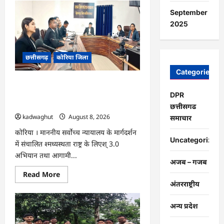
CG
:
September
15
अगस्त
2025
को
जिलेभर
में
आयोजित
छत्तीसगढ़
कोरिया जिला
होगा
‘उल्लास
महा-
Categories
चौपाल
CG : नेशनल लोक अदालत एवं ‘मध्यस्थता राष्ट्र
…
के लिए‘ 3.0 अभियान हेतु न्यायाधीशों की
DPR
समीक्षा बैठक …
छत्तीसगढ
kadwaghut
August 8, 2026
समाचार
कोरिया । माननीय सर्वाेच्च न्यायालय के मार्गदर्शन
Uncategorized
में संचालित श्मध्यस्थता राष्ट्र के लिएश् 3.0
अभियान तथा आगामी...
अजब – गजब
Read
Read More
more
अंतरराष्ट्रीय
about
CG
:
अन्य प्रदेश
नेशनल
लोक
अदालत