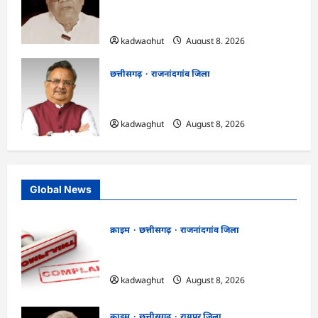
मामला: छत्तीसगढ़ क्रिश्चियन फोरम के अध्यक्ष
अरुण पन्नालाल की जमानत खारिज
kadwaghut
August 8, 2026
छत्तीसगढ़
राजनांदगांव जिला
Rajnandgaon: विधानसभा अध्यक्ष डॉ. रमन
सिंह 9 एवं 10 अगस्त को जिले के प्रवास पर
kadwaghut
August 8, 2026
Global News
क्राइम
छत्तीसगढ़
राजनांदगांव जिला
Cg.जमीन सीमांकन विवाद में 50 लाख की मांग
का आरोप, SP से शिकायत
kadwaghut
August 8, 2026
क्राइम
छत्तीसगढ़
रायपुर जिला