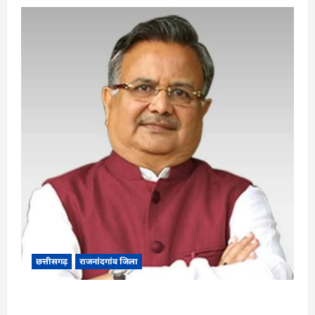
छत्तीसगढ़
राजनांदगांव जिला
Rajnandgaon: विधानसभा अध्यक्ष डॉ. रमन सिंह 9 एवं