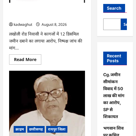
Search
Cg.जमीन सीमांकन विवाद में 50 लाख की मांग
का आरोप, SP से शिकायत
Searc
kadwaghut
August 8, 2026
लखोली रोड निवासी ने कागजों में 12 डिसमिल
जमीन दबाने का लगाया आरोप, निष्पक्ष जांच की
मांग...
Recent
Read
Read More
Posts
more
about
Cg.जमीन
Cg.जमीन
सीमांकन
विवाद
सीमांकन
में
50
विवाद में 50
लाख
लाख की मांग
की
मांग
का आरोप,
का
SP से
आरोप,
SP
शिकायत
से
शिकायत
भगवान शिव
क्राइम
छत्तीसगढ़
रायपुर जिला
पर कथित