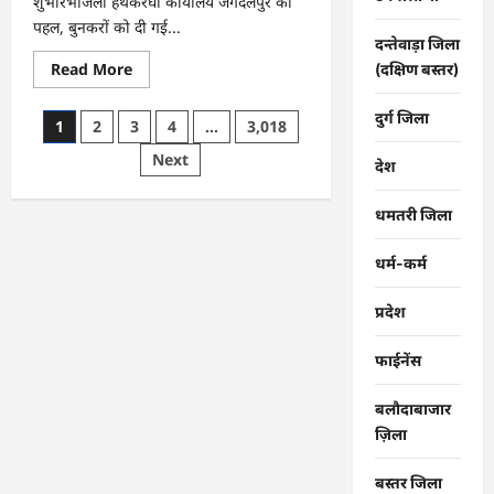
शुभारंभजिला हथकरघा कार्यालय जगदलपुर की
पहल, बुनकरों को दी गई...
दन्तेवाड़ा जिला
Read
Read More
(दक्षिण बस्तर)
more
about
CG
दुर्ग जिला
Posts
1
2
3
4
…
3,018
:
राष्ट्रीय
pagination
Next
हथकरघा
देश
दिवस
पर
विशेष
धमतरी जिला
आयोजन
…
धर्म-कर्म
प्रदेश
फाईनेंस
बलौदाबाजार
ज़िला
बस्तर जिला