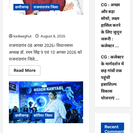
की
जमानत
CG : अच्छा
छत्तीसगढ़
राजनांदगांव जिला
खारिज
और बड़ा
सोचो, लक्ष्य
Rajnandgaon: विधानसभा अध्यक्ष डॉ. रमन
हासिल करने
सिंह 9 एवं 10 अगस्त को जिले के प्रवास पर
के लिए जुनून
kadwaghut
August 8, 2026
जरूरी :
राजनांदगांव 08 अगस्त 2026। विधानसभा
कलेक्टर …
अध्यक्ष डॉ. रमन सिंह 9 एवं 10 अगस्त 2026 को
CG : कलेक्टर
राजनांदगांव जिले...
के मार्गदर्शन में
Read
Read More
छह गांवों तक
more
पहुंची
about
Rajnandgaon:
हस्तशिल्प
विधानसभा
अध्यक्ष
विकास
डॉ.
योजनाएं …
रमन
सिंह
9
एवं
छत्तीसगढ़
कोरिया जिला
10
अगस्त
को
Recent
जिले
CG : अच्छा और बड़ा सोचो, लक्ष्य हासिल करने
Comments
के