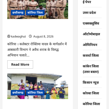
ई पेपर
एवं
‘मध्यस्थता
राष्ट्र
उत्तर प्रदेश
छत्तीसगढ़
कोरिया जिला
के
लिए‘
3.0
अभियान
एक्सक्लूसिव
CG : अवैध शराब पर आबकारी का शिकंजा,
हेतु
न्यायाधीशों
महुआ शराब व एमपी की अंग्रेजी शराब जब्त …
की
ऑटोमोबाइल
kadwaghut
August 8, 2026
समीक्षा
बैठक
…
कोरिया । कलेक्टर रोक्तिमा यादव के मार्गदर्शन में
ओपिनियन
आबकारी विभाग ने अवैध शराब के विरुद्ध
अभियान चलाते...
कवर्धा जिला
Read
Read More
कांकेर जिला
more
about
(उत्तर बस्तर)
CG
:
अवैध
किसान न्यूज़
शराब
पर
आबकारी
छत्तीसगढ़
कोरिया जिला
कोरबा जिला
का
शिकंजा,
महुआ
कोरिया जिला
शराब
CG : ग्राम पंचायतों में रोजगार सह आवास
व