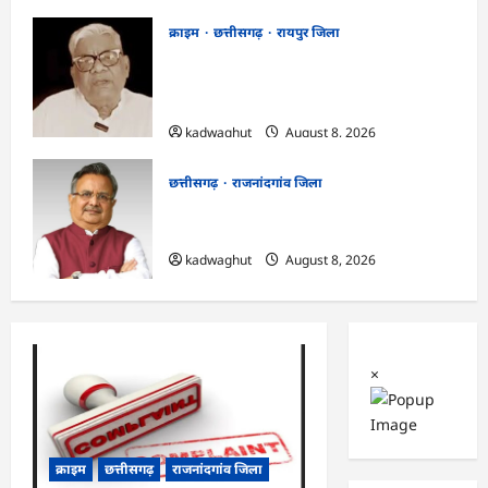
क्राइम
छत्तीसगढ़
रायपुर जिला
भगवान शिव पर कथित आपत्तिजनक टिप्पणी
मामला: छत्तीसगढ़ क्रिश्चियन फोरम के अध्यक्ष
अरुण पन्नालाल की जमानत खारिज
kadwaghut
August 8, 2026
छत्तीसगढ़
राजनांदगांव जिला
Rajnandgaon: विधानसभा अध्यक्ष डॉ. रमन
सिंह 9 एवं 10 अगस्त को जिले के प्रवास पर
kadwaghut
August 8, 2026
×
क्राइम
छत्तीसगढ़
राजनांदगांव जिला