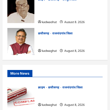
भगवान शिव पर कथित आपत्तिजनक टिप्पणी
मामला: छत्तीसगढ़ क्रिश्चियन फोरम के अध्यक्ष
अरुण पन्नालाल की जमानत खारिज
kadwaghut
August 8, 2026
छत्तीसगढ़
राजनांदगांव जिला
Rajnandgaon: विधानसभा अध्यक्ष डॉ. रमन
सिंह 9 एवं 10 अगस्त को जिले के प्रवास पर
kadwaghut
August 8, 2026
More News
क्राइम
छत्तीसगढ़
राजनांदगांव जिला
Cg.जमीन सीमांकन विवाद में 50 लाख की मांग
का आरोप, SP से शिकायत
kadwaghut
August 8, 2026