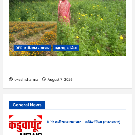
DPR छत्तीसगढ समाचार
महासमुन्द जिला
CG : गेंदे की खेती से कुमारी चंद्राकर ने बढ़ाई अपनी
आमदनी
lokesh sharma
August 7, 2026
General News
DPR छत्तीसगढ समाचार
कांकेर जिला (उत्तर बस्तर)
CG : ग्राम पंचायत भैंसासुर में नवीन आधार केंद्र