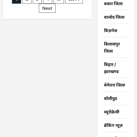
बस्तर जिला
पीएम
pagination
Next
सूर्य
घर
योजना
बालोद जिला
से
घर-
घर
बिज़नेस
उजियारा,
बिजली
बिल
बिलासपुर
में
बचत
जिला
से
परिवारों
को
बिहार /
मिल
झारखण्ड
रहा
आर्थिक
संबल
बेमेतरा जिला
बॉलीवुड
ब्यूरोक्रेसी
ब्रेकिंग न्यूज़