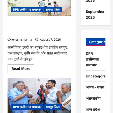
2025
पेड़
माँ
DPR छत्तीसगढ समाचार
रायपुर जिला
के
September
नाम’
अभियान
2025
को
CG : जल संरक्षण से बदला जीवन : धमतरी के
मिला
जनसमर्थन
भोथापारा में आजीविका डबरी बनी आर्थिक
स्वावलंबन का नया आधार
lokesh sharma
August 7, 2026
Categories
आजीविका डबरी का बहुउद्देशीय उपयोग रायपुर,
जल संरक्षण, कृषि संवर्धन और सतत स्वरोजगार
DPR
एक-दूसरे से जुड़े हुए...
छत्तीसगढ
समाचार
Read
Read More
more
about
Uncategorized
CG
:
जल
अजब – गजब
संरक्षण
से
बदला
अंतरराष्ट्रीय
जीवन
:
DPR छत्तीसगढ समाचार
रायपुर जिला
धमतरी
अन्य प्रदेश
के