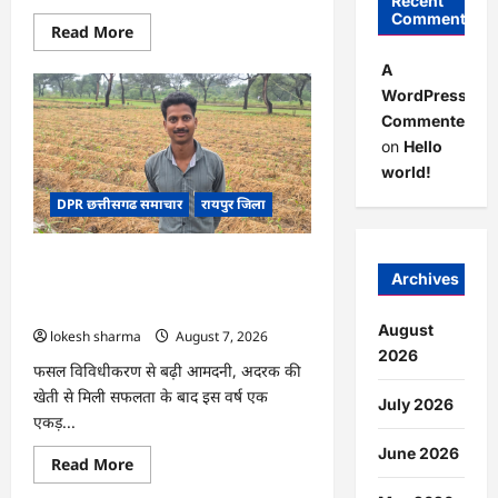
Recent
Comments
Read
Read More
more
about
A
CG
:
WordPress
गेंदे
Commenter
की
खेती
on
Hello
से
कुमारी
world!
चंद्राकर
ने
DPR छत्तीसगढ समाचार
रायपुर जिला
बढ़ाई
अपनी
आमदनी
CG : धान के साथ अदरक की खेती ने बदली
Archives
किसान की तकदीर, पौन एकड़ से कमाया लाखों
का मुनाफा
August
lokesh sharma
August 7, 2026
2026
फसल विविधीकरण से बढ़ी आमदनी, अदरक की
खेती से मिली सफलता के बाद इस वर्ष एक
July 2026
एकड़...
June 2026
Read
Read More
more
about