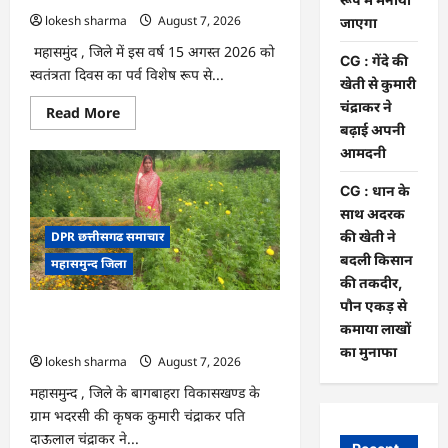
जरिए
कार्यशाला
lokesh sharma
August 7, 2026
जाएगा
आयोजित
महासमुंद , जिले में इस वर्ष 15 अगस्त 2026 को
CG : गेंदे की
स्वतंत्रता दिवस का पर्व विशेष रूप से...
खेती से कुमारी
चंद्राकर ने
Read
Read More
more
बढ़ाई अपनी
about
CG
आमदनी
:
15
CG : धान के
अगस्त
को
साथ अदरक
जिले
में
की खेती ने
DPR छत्तीसगढ समाचार
आजादी
बदली किसान
महासमुन्द जिला
का
जश्न
की तकदीर,
साक्षरता
पौन एकड़ से
के
CG : गेंदे की खेती से कुमारी चंद्राकर ने बढ़ाई
उल्लास
कमाया लाखों
के
अपनी आमदनी
रूप
का मुनाफा
lokesh sharma
August 7, 2026
में
मनाया
जाएगा
महासमुन्द , जिले के बागबाहरा विकासखण्ड के
ग्राम भदरसी की कृषक कुमारी चंद्राकर पति
दाऊलाल चंद्राकर ने...