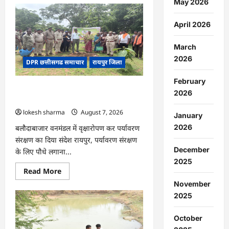
May 2026
CG
:
धान
April 2026
के
साथ
अदरक
March
की
खेती
2026
DPR छत्तीसगढ समाचार
रायपुर जिला
ने
बदली
किसान
February
की
CG : वन महोत्सव में ‘एक पेड़ माँ के नाम’
तकदीर,
2026
पौन
अभियान को मिला जनसमर्थन
एकड़
lokesh sharma
August 7, 2026
से
January
कमाया
लाखों
2026
बलौदाबाजार वनमंडल में वृक्षारोपण कर पर्यावरण
का
संरक्षण का दिया संदेश रायपुर, पर्यावरण संरक्षण
मुनाफा
December
के लिए पौधे लगाना...
2025
Read
Read More
more
November
about
CG
2025
:
वन
महोत्सव
October
में
‘एक