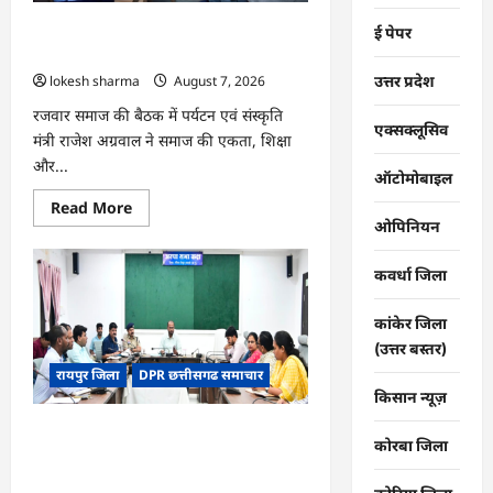
भोथापारा
में
CG : समाज की एकजुटता सामाजिक विकास
ई पेपर
आजीविका
डबरी
की सबसे बड़ी शक्ति : राजेश अग्रवाल
बनी
उत्तर प्रदेश
lokesh sharma
August 7, 2026
आर्थिक
स्वावलंबन
का
रजवार समाज की बैठक में पर्यटन एवं संस्कृति
नया
एक्सक्लूसिव
मंत्री राजेश अग्रवाल ने समाज की एकता, शिक्षा
आधार
और...
ऑटोमोबाइल
Read
Read More
more
ओपिनियन
about
CG
:
कवर्धा जिला
समाज
की
एकजुटता
कांकेर जिला
सामाजिक
विकास
(उत्तर बस्तर)
की
रायपुर जिला
DPR छत्तीसगढ समाचार
सबसे
बड़ी
किसान न्यूज़
शक्ति
:
CG : 26वीं राज्य स्तरीय शालेय क्रीड़ा
राजेश
कोरबा जिला
अग्रवाल
प्रतियोगिता की मेजबानी करेगा जीपीएम, 18 से
21 अगस्त तक जुटेंगे प्रदेशभर के खिलाड़ी