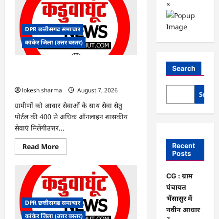
×
DPR छत्तीसगढ समाचार
कांकेर जिला (उत्तर बस्तर)
CG : ग्राम पंचायत भैंसासुर में नवीन आधार केंद्र
Search
का हुआ शुभारंभ
lokesh sharma
August 7, 2026
Searc
ग्रामीणों को आधार सेवाओं के साथ सेवा सेतु
पोर्टल की 400 से अधिक ऑनलाइन शासकीय
सेवाएं मिलेंगीउत्तर...
Read
Recent
Read More
more
Posts
about
CG
:
CG : ग्राम
ग्राम
पंचायत
पंचायत
भैंसासुर
भैंसासुर में
में
DPR छत्तीसगढ समाचार
नवीन
नवीन आधार
आधार
कांकेर जिला (उत्तर बस्तर)