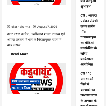
केंद्र
केंद्र का हुआ
का
शुभारंभ
हुआ
शुभारंभ
CG : आपदा प्रबंधन संबंधी राज्य स्तरीय मॉक
CG : आपदा
एक्सरसाइज का वीडियो कान्फ्रेंसिंग के जरिए
प्रबंधन संबंधी
कार्यशाला आयोजित
राज्य स्तरीय
lokesh sharma
August 7, 2026
मॉक
उत्तर बस्तर कांकेर , छत्तीसगढ़ शासन राजस्व एवं
एक्सरसाइज
आपदा प्रबंधन विभाग के निर्देशानुसार राज्य में
का वीडियो
बाढ़ आपदा...
कान्फ्रेंसिंग के
जरिए
Read
Read More
more
कार्यशाला
about
CG
आयोजित
:
आपदा
CG : 15
प्रबंधन
संबंधी
अगस्त को
राज्य
DPR छत्तीसगढ समाचार
स्तरीय
जिले में
मॉक
महासमुन्द जिला
आजादी का
एक्सरसाइज
का
जश्न साक्षरता
वीडियो
कान्फ्रेंसिंग
CG : 15 अगस्त को जिले में आजादी का जश्न
के उल्लास के
के
साक्षरता के उल्लास के रूप में मनाया जाएगा
रूप में मनाया