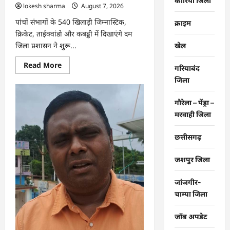
कोरिया जिला
lokesh sharma
August 7, 2026
पांचों संभागों के 540 खिलाड़ी जिम्नास्टिक,
क्राइम
क्रिकेट, ताईक्वांडो और कबड्डी में दिखाएंगे दम
जिला प्रशासन ने शुरू...
खेल
Read
Read More
गरियाबंद
more
about
जिला
CG
:
26वीं
गौरेला – पेंड्रा –
राज्य
मरवाही जिला
स्तरीय
शालेय
क्रीड़ा
प्रतियोगिता
छत्तीसगढ़
की
मेजबानी
करेगा
जशपुर जिला
जीपीएम,
18
से
जांजगीर-
21
अगस्त
चाम्पा जिला
तक
जुटेंगे
प्रदेशभर
जॉब अपडेट
के
खिलाड़ी