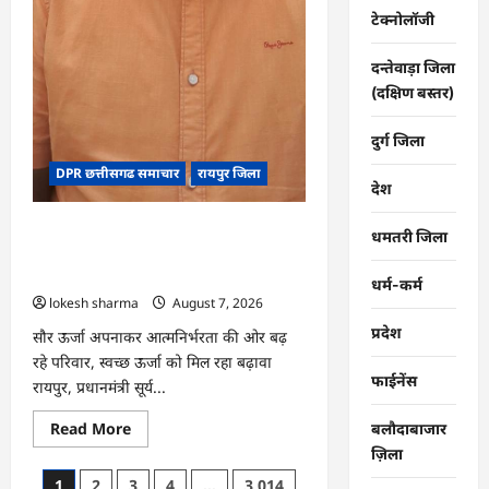
टेक्नोलॉजी
दन्तेवाड़ा जिला
(दक्षिण बस्तर)
दुर्ग जिला
DPR छत्तीसगढ समाचार
रायपुर जिला
देश
CG : पीएम सूर्य घर योजना से घर-घर
धमतरी जिला
उजियारा, बिजली बिल में बचत से परिवारों को
मिल रहा आर्थिक संबल
धर्म-कर्म
lokesh sharma
August 7, 2026
प्रदेश
सौर ऊर्जा अपनाकर आत्मनिर्भरता की ओर बढ़
रहे परिवार, स्वच्छ ऊर्जा को मिल रहा बढ़ावा
फाईनेंस
रायपुर, प्रधानमंत्री सूर्य...
Read
Read More
बलौदाबाजार
more
ज़िला
about
CG
Posts
1
2
3
4
…
3,014
: