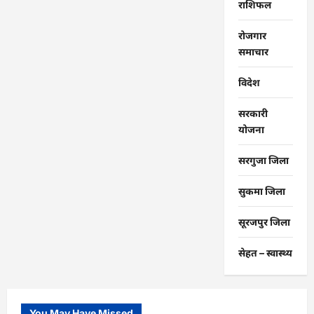
राशिफल
रोजगार
समाचार
विदेश
सरकारी
योजना
सरगुजा जिला
सुकमा जिला
सूरजपुर जिला
सेहत – स्‍वास्‍थ्‍य
You May Have Missed