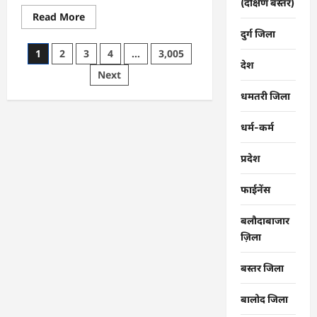
(दक्षिण बस्तर)
Read
Read More
more
दुर्ग जिला
about
राजनांदगांव
Posts
1
2
3
4
…
3,005
:
देश
समूह
pagination
Next
की
मातृशक्ति
ने
धमतरी जिला
पूर्व
सैनिकों
को
धर्म-कर्म
बांधी
राखी…
प्रदेश
फाईनेंस
बलौदाबाजार
ज़िला
बस्तर जिला
बालोद जिला