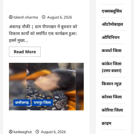
मेरेगांव
राजनांदगांव : यात्री प्रतीक्षालय का लोकार्पण
बस्ती
से
किया गया…
एक्सक्लूसिव
कराने
lokesh sharma
August 6, 2026
की
मांग…
ऑटोमोबाइल
अंबागढ़ चौकी | ग्राम पीपरखार में बुधवार को
विकास कार्यों को समर्पित एक कार्यक्रम हुआ।
ओपिनियन
इसमें मुख्य...
कवर्धा जिला
Read
Read More
more
about
कांकेर जिला
राजनांदगांव
:
(उत्तर बस्तर)
यात्री
प्रतीक्षालय
का
किसान न्यूज़
लोकार्पण
किया
गया…
कोरबा जिला
छत्तीसगढ़
रायपुर जिला
कोरिया जिला
CG : बोरियाकला हाउसिंग बोर्ड कॉलोनी में
क्राइम
लिव-इन में रह रही छात्रा की संदिग्ध मौत …
kadwaghut
August 6, 2026