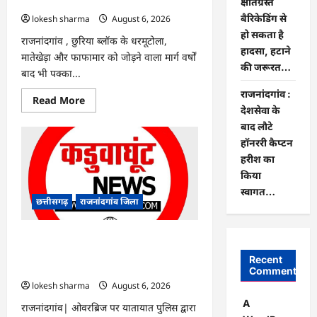
लोग…
क्षतिग्रस्त
बैरिकेडिंग से
lokesh sharma
August 6, 2026
हो सकता है
राजनांदगांव , छुरिया ब्लॉक के धरमूटोला,
हादसा, हटाने
मातेखेड़ा और फाफामार को जोड़ने वाला मार्ग वर्षों
की जरूरत…
बाद भी पक्का...
राजनांदगांव :
Read
Read More
more
देशसेवा के
about
बाद लौटे
राजनांदगांव
:
हॉनररी कैप्टन
चाहिए
पक्की
हरीश का
सड़क
किया
:
बारिश
स्वागत…
में
छत्तीसगढ़
राजनांदगांव जिला
कीचड़
से
जूझ
रहे
राजनांदगांव : ओवरब्रिज पर क्षतिग्रस्त
हैं
बैरिकेडिंग से हो सकता है हादसा, हटाने की
धरमूटोला-
Recent
मातेखेड़ा
जरूरत…
Comments
के
lokesh sharma
August 6, 2026
लोग…
A
राजनांदगांव| ओवरब्रिज पर यातायात पुलिस द्वारा