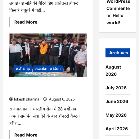
WordPress
लगाई गई लोहे की बैरिकेडिंग क्षतिग्रस्त होकर
Commenter
किनारे चबूतरे में पड़ी...
on
Hello
Read
Read More
world!
more
about
राजनांदगांव
:
ओवरब्रिज
पर
क्षतिग्रस्त
Archives
बैरिकेडिंग
से
हो
August
छत्तीसगढ़
राजनांदगांव जिला
सकता
है
2026
हादसा,
हटाने
राजनांदगांव : देशसेवा के बाद लौटे हॉनररी
की
July 2026
जरूरत…
कैप्टन हरीश का किया स्वागत…
lokesh sharma
August 6, 2026
June 2026
राजनांदगांव | भारतीय सेना में 28 वर्षों तक
May 2026
अपनी समर्पित सेवा देने के बाद हॉनररी कैप्टन
हरीश...
April 2026
Read
Read More
more