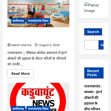
छत्तीसगढ़
राजनांदगांव जिला
Search
राजनांदगांव : समस्या : इंटर्न डॉक्टरों की हड़ताल
के बीच परिजन कर रहे मरीजों की सेवा…
Searc
lokesh sharma
August 6, 2026
राजनांदगांव | मेडिकल कॉलेज अस्पताल में इंटर्न
डॉक्टरों की हड़ताल के दौरान मरीजों के परिजनों
को उनकी...
Recent
Read
Read More
Posts
more
about
राजनांदगांव
राजनांदगांव :
:
समस्या
समस्या : इंटर्न
:
इंटर्न
डॉक्टरों की
डॉक्टरों
हड़ताल के
की
हड़ताल
छत्तीसगढ़
राजनांदगांव जिला
बीच परिजन