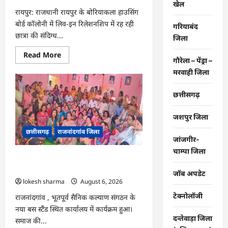
खेल
रायपुर: राजधानी रायपुर के बोरियाकला हाउसिंग
बोर्ड कॉलोनी में लिव-इन रिलेशनशिप में रह रही
गरियाबंद
छात्रा की संदिग्ध...
जिला
Read
Read More
गौरेला – पेंड्रा –
more
about
मरवाही जिला
CG
:
बोरियाकला
छत्तीसगढ़
हाउसिंग
बोर्ड
कॉलोनी
जशपुर जिला
में
लिव-
छत्तीसगढ़
राजनांदगांव जिला
इन
जांजगीर-
में
रह
चाम्पा जिला
रही
राजनांदगांव : समूह की मातृशक्ति ने पूर्व
छात्रा
की
सैनिकों को बांधी राखी…
जॉब अपडेट
संदिग्ध
lokesh sharma
August 6, 2026
मौत
…
टेक्नोलॉजी
राजनांदगांव , भूतपूर्व सैनिक कल्याण संगठन के
नया बस स्टैंड स्थित कार्यालय में कार्यक्रम हुआ।
दन्तेवाड़ा जिला
समाज की...