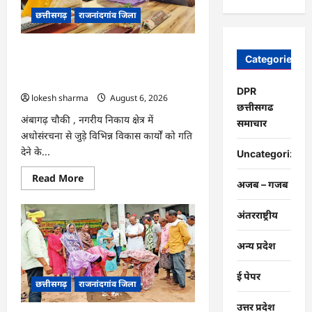
की
छत्तीसगढ़
राजनांदगांव जिला
टाइमिंग
नहीं
सुधर
रही…
राजनांदगांव : स्टेट हाईवे पर निकाय में डिवाइडर,
Categories
नाली का निर्माण मेरेगांव बस्ती से कराने की
मांग…
DPR
lokesh sharma
August 6, 2026
छत्तीसगढ
अंबागढ़ चौकी , नगरीय निकाय क्षेत्र में
समाचार
अधोसंरचना से जुड़े विभिन्न विकास कार्यों को गति
देने के...
Uncategorized
Read
Read More
अजब – गजब
more
about
राजनांदगांव
अंतरराष्ट्रीय
:
स्टेट
हाईवे
पर
अन्य प्रदेश
निकाय
में
डिवाइडर,
ई पेपर
छत्तीसगढ़
राजनांदगांव जिला
नाली
का
निर्माण
उत्तर प्रदेश