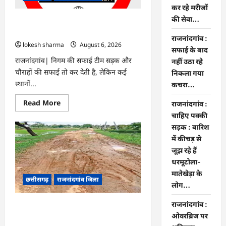
के
कर रहे मरीजों
बीच
परिजन
की सेवा…
कर
राजनांदगांव : सफाई के बाद नहीं उठा रहे
रहे
निकला गया कचरा…
मरीजों
राजनांदगांव :
की
lokesh sharma
August 6, 2026
सफाई के बाद
सेवा…
राजनांदगांव| निगम की सफाई टीम सड़क और
नहीं उठा रहे
चौराहों की सफाई तो कर देती है, लेकिन कई
निकला गया
स्थानों...
कचरा…
Read
Read More
राजनांदगांव :
more
चाहिए पक्की
about
राजनांदगांव
सड़क : बारिश
:
सफाई
में कीचड़ से
के
जूझ रहे हैं
बाद
नहीं
धरमूटोला-
उठा
रहे
मातेखेड़ा के
छत्तीसगढ़
राजनांदगांव जिला
निकला
लोग…
गया
कचरा…
राजनांदगांव :
राजनांदगांव : चाहिए पक्की सड़क : बारिश में
ओवरब्रिज पर
कीचड़ से जूझ रहे हैं धरमूटोला-मातेखेड़ा के