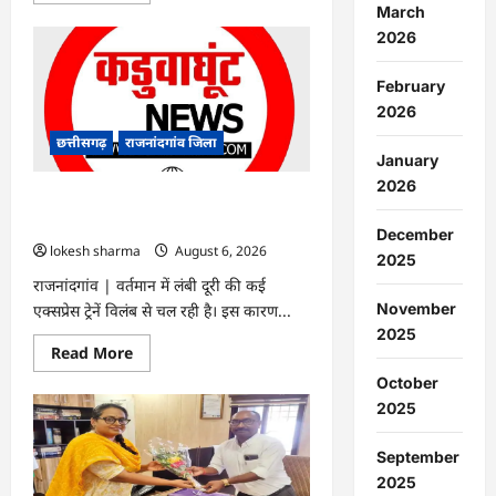
March
about
राजनांदगांव
2026
:
देशसेवा
के
February
बाद
लौटे
2026
हॉनररी
कैप्टन
छत्तीसगढ़
राजनांदगांव जिला
हरीश
January
का
किया
2026
स्वागत…
राजनांदगांव : लंबी दूरी की एक्सप्रेस ट्रेनों की
टाइमिंग नहीं सुधर रही…
December
lokesh sharma
August 6, 2026
2025
राजनांदगांव | वर्तमान में लंबी दूरी की कई
November
एक्सप्रेस ट्रेनें विलंब से चल रही है। इस कारण...
2025
Read
Read More
more
about
October
राजनांदगांव
2025
:
लंबी
दूरी
September
की
एक्सप्रेस
2025
ट्रेनों