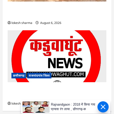
राजनांदगांव : चाहिए पक्की सड़क : बारिश में कीचड़ से
जूझ रहे हैं धरमूटोला-मातेखेड़ा के लोग…
lokesh sharma
August 6, 2026
छत्तीसगढ़
राजनांदगांव जिला
राजनांदगांव : ओवरब्रिज पर क्षतिग्रस्त बैरिकेडिंग से हो
सकता है हादसा, हटाने की जरूरत…
lokesh sharma
August 6, 2026
Rajnandgaon : 2018 में किया गया
प्रयास रंग लाया , डोंगरगढ़-क