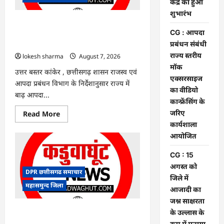
केंद्र
केंद्र का हुआ
का
शुभारंभ
हुआ
शुभारंभ
CG : आपदा प्रबंधन संबंधी राज्य स्तरीय मॉक
CG : आपदा
एक्सरसाइज का वीडियो कान्फ्रेंसिंग के जरिए
प्रबंधन संबंधी
कार्यशाला आयोजित
राज्य स्तरीय
lokesh sharma
August 7, 2026
मॉक
उत्तर बस्तर कांकेर , छत्तीसगढ़ शासन राजस्व एवं
एक्सरसाइज
आपदा प्रबंधन विभाग के निर्देशानुसार राज्य में
का वीडियो
बाढ़ आपदा...
कान्फ्रेंसिंग के
जरिए
Read
Read More
more
कार्यशाला
about
CG
आयोजित
:
आपदा
CG : 15
प्रबंधन
संबंधी
अगस्त को
राज्य
DPR छत्तीसगढ समाचार
स्तरीय
जिले में
मॉक
महासमुन्द जिला
आजादी का
एक्सरसाइज
का
जश्न साक्षरता
वीडियो
कान्फ्रेंसिंग
CG : 15 अगस्त को जिले में आजादी का जश्न
के उल्लास के
के
साक्षरता के उल्लास के रूप में मनाया जाएगा
रूप में मनाया