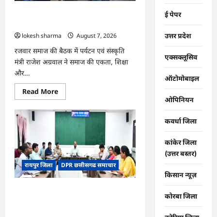
भोथापारा
में
CG : समाज की एकजुटता सामाजिक विकास
ई पेपर
आजीविका
डबरी
की सबसे बड़ी शक्ति : राजेश अग्रवाल
बनी
उत्तर प्रदेश
lokesh sharma
August 7, 2026
आर्थिक
स्वावलंबन
का
रजवार समाज की बैठक में पर्यटन एवं संस्कृति
नया
एक्सक्लूसिव
मंत्री राजेश अग्रवाल ने समाज की एकता, शिक्षा
आधार
और...
ऑटोमोबाइल
Read
Read More
more
ओपिनियन
about
CG
:
कवर्धा जिला
समाज
की
एकजुटता
कांकेर जिला
सामाजिक
विकास
(उत्तर बस्तर)
की
रायपुर जिला
DPR छत्तीसगढ समाचार
सबसे
बड़ी
किसान न्यूज़
शक्ति
:
CG : 26वीं राज्य स्तरीय शालेय क्रीड़ा
राजेश
कोरबा जिला
अग्रवाल
प्रतियोगिता की मेजबानी करेगा जीपीएम, 18 से
21 अगस्त तक जुटेंगे प्रदेशभर के खिलाड़ी