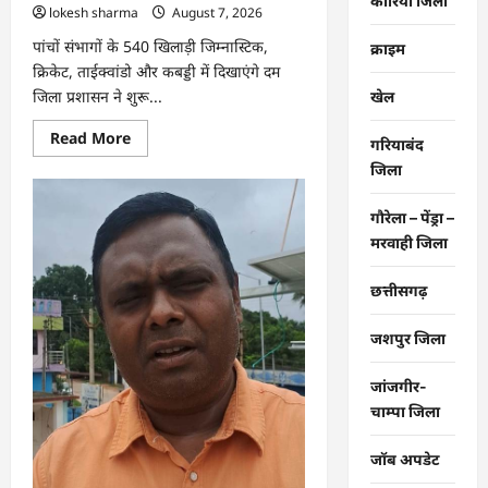
कोरिया जिला
lokesh sharma
August 7, 2026
पांचों संभागों के 540 खिलाड़ी जिम्नास्टिक,
क्राइम
क्रिकेट, ताईक्वांडो और कबड्डी में दिखाएंगे दम
जिला प्रशासन ने शुरू...
खेल
Read
Read More
गरियाबंद
more
about
जिला
CG
:
26वीं
गौरेला – पेंड्रा –
राज्य
मरवाही जिला
स्तरीय
शालेय
क्रीड़ा
प्रतियोगिता
छत्तीसगढ़
की
मेजबानी
करेगा
जशपुर जिला
जीपीएम,
18
से
जांजगीर-
21
अगस्त
चाम्पा जिला
तक
जुटेंगे
प्रदेशभर
जॉब अपडेट
के
खिलाड़ी