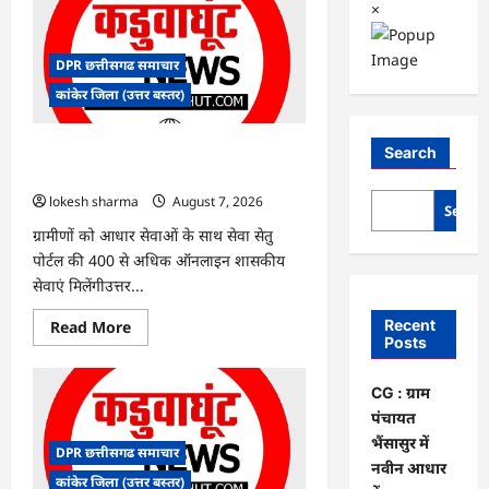
×
DPR छत्तीसगढ समाचार
कांकेर जिला (उत्तर बस्तर)
CG : ग्राम पंचायत भैंसासुर में नवीन आधार केंद्र
Search
का हुआ शुभारंभ
lokesh sharma
August 7, 2026
Searc
ग्रामीणों को आधार सेवाओं के साथ सेवा सेतु
पोर्टल की 400 से अधिक ऑनलाइन शासकीय
सेवाएं मिलेंगीउत्तर...
Read
Recent
Read More
more
Posts
about
CG
:
CG : ग्राम
ग्राम
पंचायत
पंचायत
भैंसासुर
भैंसासुर में
में
DPR छत्तीसगढ समाचार
नवीन
नवीन आधार
आधार
कांकेर जिला (उत्तर बस्तर)