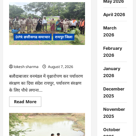
May 2026
CG
:
धान
April 2026
के
साथ
अदरक
March
की
खेती
2026
DPR छत्तीसगढ समाचार
रायपुर जिला
ने
बदली
किसान
February
की
CG : वन महोत्सव में ‘एक पेड़ माँ के नाम’
तकदीर,
2026
पौन
अभियान को मिला जनसमर्थन
एकड़
lokesh sharma
August 7, 2026
से
January
कमाया
लाखों
2026
बलौदाबाजार वनमंडल में वृक्षारोपण कर पर्यावरण
का
संरक्षण का दिया संदेश रायपुर, पर्यावरण संरक्षण
मुनाफा
December
के लिए पौधे लगाना...
2025
Read
Read More
more
November
about
CG
2025
:
वन
महोत्सव
October
में
‘एक