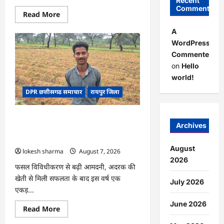
Recent
Comments
Read
Read More
more
about
A
CG
:
WordPress
गेंदे
Commenter
की
खेती
on
Hello
से
कुमारी
world!
चंद्राकर
ने
DPR छत्तीसगढ समाचार
रायपुर जिला
बढ़ाई
अपनी
आमदनी
CG : धान के साथ अदरक की खेती ने बदली
Archives
किसान की तकदीर, पौन एकड़ से कमाया लाखों
का मुनाफा
August
lokesh sharma
August 7, 2026
2026
फसल विविधीकरण से बढ़ी आमदनी, अदरक की
खेती से मिली सफलता के बाद इस वर्ष एक
July 2026
एकड़...
June 2026
Read
Read More
more
about