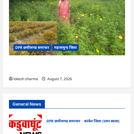
DPR छत्तीसगढ समाचार
महासमुन्द जिला
CG : गेंदे की खेती से कुमारी चंद्राकर ने बढ़ाई अपनी
आमदनी
lokesh sharma
August 7, 2026
General News
DPR छत्तीसगढ समाचार
कांकेर जिला (उत्तर बस्तर)
CG : ग्राम पंचायत भैंसासुर में नवीन आधार केंद्र