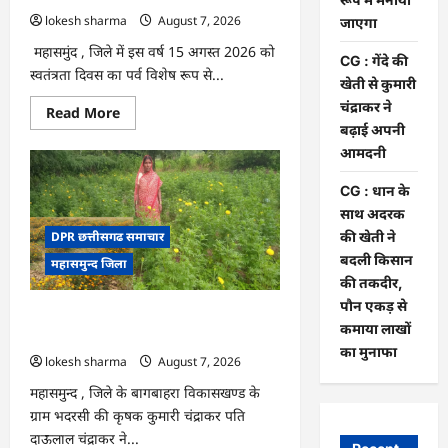
जरिए
कार्यशाला
lokesh sharma
August 7, 2026
जाएगा
आयोजित
महासमुंद , जिले में इस वर्ष 15 अगस्त 2026 को
CG : गेंदे की
स्वतंत्रता दिवस का पर्व विशेष रूप से...
खेती से कुमारी
चंद्राकर ने
Read
Read More
more
बढ़ाई अपनी
about
CG
आमदनी
:
15
CG : धान के
अगस्त
को
साथ अदरक
जिले
में
की खेती ने
DPR छत्तीसगढ समाचार
आजादी
बदली किसान
महासमुन्द जिला
का
जश्न
की तकदीर,
साक्षरता
पौन एकड़ से
के
CG : गेंदे की खेती से कुमारी चंद्राकर ने बढ़ाई
उल्लास
कमाया लाखों
के
अपनी आमदनी
रूप
का मुनाफा
lokesh sharma
August 7, 2026
में
मनाया
जाएगा
महासमुन्द , जिले के बागबाहरा विकासखण्ड के
ग्राम भदरसी की कृषक कुमारी चंद्राकर पति
दाऊलाल चंद्राकर ने...