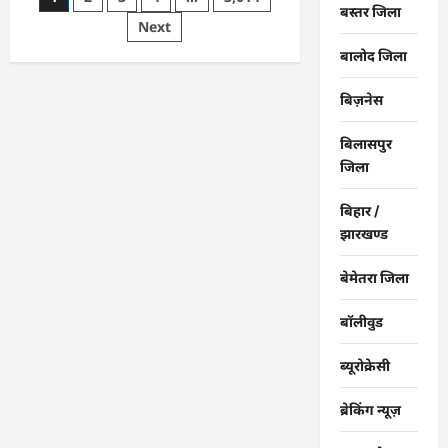
बस्तर जिला
पीएम
pagination
Next
सूर्य
घर
योजना
बालोद जिला
से
घर-
घर
बिज़नेस
उजियारा,
बिजली
बिल
बिलासपुर
में
बचत
जिला
से
परिवारों
को
बिहार /
मिल
झारखण्ड
रहा
आर्थिक
संबल
बेमेतरा जिला
बॉलीवुड
ब्यूरोक्रेसी
ब्रेकिंग न्यूज़