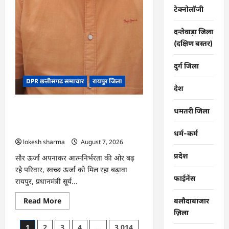
टेक्नोलॉजी
दन्तेवाड़ा जिला
(दक्षिण बस्तर)
दुर्ग जिला
DPR छत्तीसगढ समाचार
रायपुर जिला
देश
CG : पीएम सूर्य घर योजना से घर-घर
धमतरी जिला
उजियारा, बिजली बिल में बचत से परिवारों को
मिल रहा आर्थिक संबल
धर्म-कर्म
lokesh sharma
August 7, 2026
प्रदेश
सौर ऊर्जा अपनाकर आत्मनिर्भरता की ओर बढ़
रहे परिवार, स्वच्छ ऊर्जा को मिल रहा बढ़ावा
फाईनेंस
रायपुर, प्रधानमंत्री सूर्य...
Read
Read More
बलौदाबाजार
more
ज़िला
about
CG
Posts
1
2
3
4
…
3,014
: