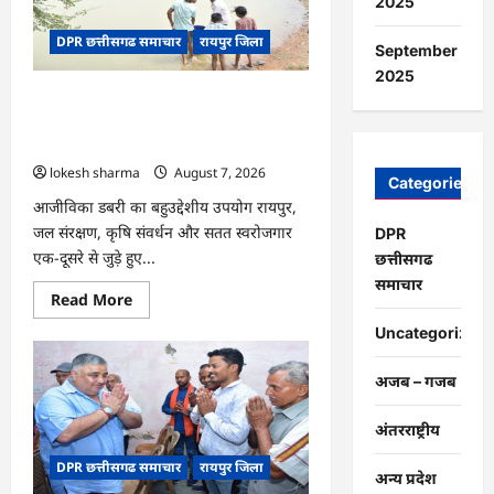
2025
पेड़
माँ
DPR छत्तीसगढ समाचार
रायपुर जिला
के
September
नाम’
अभियान
2025
को
CG : जल संरक्षण से बदला जीवन : धमतरी के
मिला
जनसमर्थन
भोथापारा में आजीविका डबरी बनी आर्थिक
स्वावलंबन का नया आधार
lokesh sharma
August 7, 2026
Categories
आजीविका डबरी का बहुउद्देशीय उपयोग रायपुर,
जल संरक्षण, कृषि संवर्धन और सतत स्वरोजगार
DPR
एक-दूसरे से जुड़े हुए...
छत्तीसगढ
समाचार
Read
Read More
more
about
Uncategorized
CG
:
जल
अजब – गजब
संरक्षण
से
बदला
अंतरराष्ट्रीय
जीवन
:
DPR छत्तीसगढ समाचार
रायपुर जिला
धमतरी
अन्य प्रदेश
के