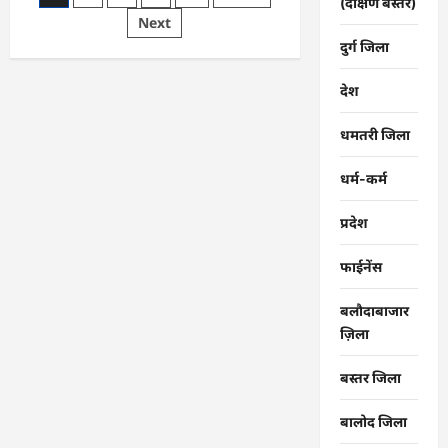
(दक्षिण बस्तर)
सावन
pagination
Next
महोत्सव:
मोहारा
दुर्ग जिला
से
निकलेगी
कावड़
देश
यात्रा…
धमतरी जिला
धर्म-कर्म
प्रदेश
फाईनेंस
बलौदाबाजार
ज़िला
बस्तर जिला
बालोद जिला