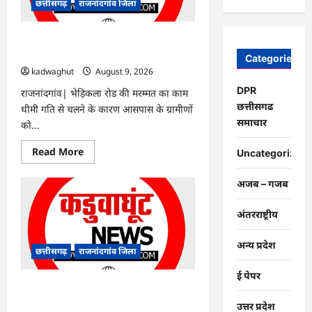
लाख
छत्तीसगढ़
राजनांदगांव जिला
की
3610
लीटर
शराब
राजनांदगांव : धीमी मरम्मत होने से ग्रामीण
नष्ट
कीचड़ और धूल से परेशान…
Categories
की
गई…
kadwaghut
August 9, 2026
DPR
राजनांदगांव| भेड़िकला रोड की मरम्मत का काम
छत्तीसगढ
धीमी गति से चलने के कारण आसपास के ग्रामीणों
समाचार
को...
Read
Read More
Uncategorized
more
about
राजनांदगांव
अजब – गजब
:
धीमी
मरम्मत
अंतरराष्ट्रीय
होने
से
ग्रामीण
अन्य प्रदेश
कीचड़
छत्तीसगढ़
राजनांदगांव जिला
और
धूल
ई पेपर
से
परेशान…
राजनांदगांव : ओपीडी और दवा काउंटर पर लंबी
कतार, स्टाफ बढ़ाएं…
उत्तर प्रदेश