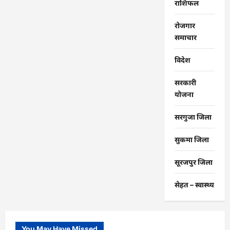
राशिफल
रोजगार
समाचार
विदेश
सरकारी
योजना
सरगुजा जिला
सुकमा जिला
सूरजपुर जिला
सेहत – स्‍वास्‍थ्‍य
You May Have Missed