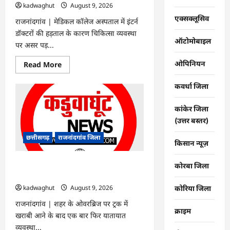
kadwaghut
August 9, 2026
एक्सक्लूसिव
राजनांदगांव | मेडिकल कॉलेज अस्पताल में इंटर्न
डॉक्टरों की हड़ताल के कारण चिकित्सा व्यवस्था
ऑटोमोबाइल
पर असर पड़...
ओपिनियन
Read
Read More
more
about
राजनांदगांव
कवर्धा जिला
:
ओपीडी
और
कांकेर जिला
दवा
(उत्तर बस्तर)
काउंटर
पर
लंबी
छत्तीसगढ़
राजनांदगांव जिला
कतार,
किसान न्यूज़
स्टाफ
बढ़ाएं…
राजनांदगांव : ओवरब्रिज पर ट्रक खराब होने से
कोरबा जिला
जाम…
kadwaghut
August 9, 2026
कोरिया जिला
राजनांदगांव | शहर के ओवरब्रिज पर ट्रक में
क्राइम
खराबी आने के बाद एक बार फिर यातायात
व्यवस्था...