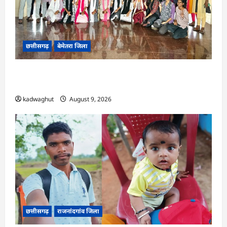
छत्तीसगढ़
बेमेतरा जिला
CG : पर्यावरण संरक्षण एवं आपदा प्रबंधन पर एक
दिवसीय कार्यशाला आयोजित…
kadwaghut
August 9, 2026
छत्तीसगढ़
राजनांदगांव जिला