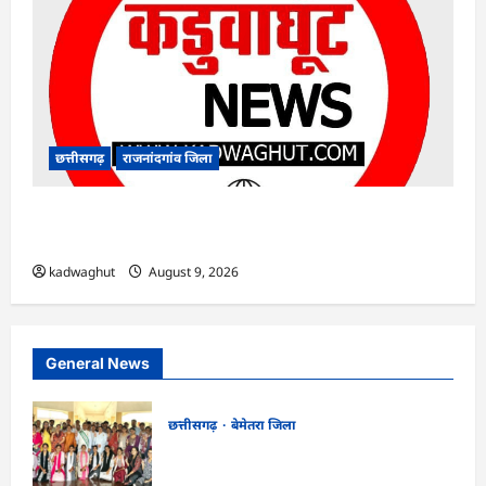
छत्तीसगढ़
राजनांदगांव जिला
राजनांदगांव : टिकट चेकिंग : 16 ट्रेनों में पकड़े गए 312
यात्री…
kadwaghut
August 9, 2026
General News
छत्तीसगढ़
बेमेतरा जिला
CG : पर्यावरण संरक्षण एवं आपदा प्रबंधन पर एक
दिवसीय कार्यशाला आयोजित…