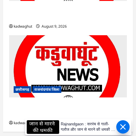
राजनांदगांव : एक साथ त्योहार मनाना ही एकता की
पहचान है…
kadwaghut
August 9, 2026
छत्तीसगढ़
राजनांदगांव जिला
राजनांदगांव : टिकट चेकिंग : 16 ट्रेनों में पकड़े गए 312
यात्री…
kadwaghut
August 9, 2026
Rajnandgaon : सरपंच से गाली-
गलौज और जान से मारने की धमकी का
आरोप, पुलिस में शिकायत -