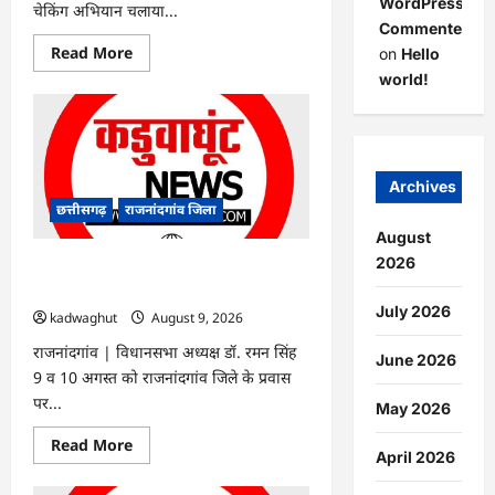
WordPress
चेकिंग अभियान चलाया...
Commenter
Read
Read More
on
Hello
more
world!
about
राजनांदगांव
:
टिकट
चेकिंग
:
16
Archives
ट्रेनों
में
छत्तीसगढ़
राजनांदगांव जिला
पकड़े
गए
August
312
2026
यात्री…
राजनांदगांव : विधानसभा अध्यक्ष डॉ. रमन सिंह
आज-कल जिले के प्रवास पर…
July 2026
kadwaghut
August 9, 2026
राजनांदगांव | विधानसभा अध्यक्ष डॉ. रमन सिंह
June 2026
9 व 10 अगस्त को राजनांदगांव जिले के प्रवास
पर...
May 2026
Read
Read More
April 2026
more
about
राजनांदगांव