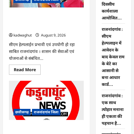
दिवसीय
दिवसीय
कार्यशाला
कार्यशाला
आयोजित…
राजनांदगांव : सीएम हेल्पलाइन में आवेदन के
आयोजित…
बाद केवल राम के बेटे का आसानी से बना
आधार कार्ड…
राजनांदगांव :
kadwaghut
August 9, 2026
सीएम
हेल्पलाइन में
सीएम हेल्पलाईन प्रभावी एवं उपयोगी हो रहा
आवेदन के
साबित राजनांदगांव । शासन की सेवाओं एवं
बाद केवल राम
योजनाओं से संबंधित...
के बेटे का
Read
Read More
आसानी से
more
बना आधार
about
राजनांदगांव
कार्ड…
:
सीएम
हेल्पलाइन
राजनांदगांव :
में
एक साथ
आवेदन
के
त्योहार मनाना
बाद
छत्तीसगढ़
राजनांदगांव जिला
केवल
ही एकता की
राम
पहचान है…
के
बेटे
राजनांदगांव : एक साथ त्योहार मनाना ही
का
एकता की पहचान है…