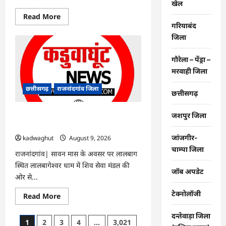
खेल
Read
Read More
more
गरियाबंद
about
राजनांदगांव
जिला
:
ओवरब्रिज
पर
गौरेला – पेंड्रा –
ट्रक
मरवाही जिला
खराब
होने
से
छत्तीसगढ़
राजनांदगांव जिला
छत्तीसगढ़
जाम…
राजनांदगांव : सावन महोत्सव: मोहारा से
जशपुर जिला
निकलेगी कावड़ यात्रा…
जांजगीर-
kadwaghut
August 9, 2026
चाम्पा जिला
राजनांदगांव| सावन मास के अवसर पर लालबाग
स्थित लालबागेश्वर धाम में शिव सेवा मंडल की
जॉब अपडेट
ओर से...
टेक्नोलॉजी
Read
Read More
more
about
दन्तेवाड़ा जिला
राजनांदगांव
Posts
1
2
3
4
…
3,021
: