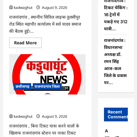
राजनांदगांव :
आसानी
से
टिकट चेकिंग :
kadwaghut
August 9, 2026
बना
16 ट्रेनों में
आधार
राजनांदगांव , स्थानीय सिविल लाइन्स तुलसीपुर
कार्ड…
पकड़े गए 312
रोड स्थित महापौर कार्यालय में सर्व यादव समाज
यात्री…
की बैठक हुई।...
राजनांदगांव :
Read
Read More
more
विधानसभा
about
अध्यक्ष डॉ.
राजनांदगांव
:
रमन सिंह
एक
साथ
आज-कल
त्योहार
जिले के प्रवास
मनाना
ही
पर…
एकता
छत्तीसगढ़
राजनांदगांव जिला
की
पहचान
है…
राजनांदगांव : टिकट चेकिंग : 16 ट्रेनों में पकड़े
गए 312 यात्री…
Recent
kadwaghut
August 9, 2026
Comments
राजनांदगांव , बिना टिकट यात्रा करने वालों के
A
खिलाफ राजनांदगांव स्टेशन पर नाका टिकट