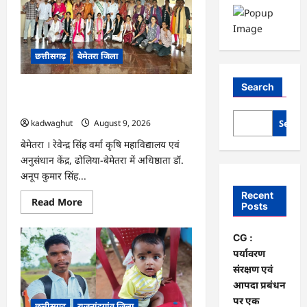
छत्तीसगढ़
बेमेतरा जिला
Search
CG : पर्यावरण संरक्षण एवं आपदा प्रबंधन पर
एक दिवसीय कार्यशाला आयोजित…
Searc
kadwaghut
August 9, 2026
बेमेतरा । रेवेन्द्र सिंह वर्मा कृषि महाविद्यालय एवं
अनुसंधान केंद्र, ढोलिया-बेमेतरा में अधिष्ठाता डॉ.
अनूप कुमार सिंह...
Recent
Read
Read More
Posts
more
about
CG
CG :
:
पर्यावरण
पर्यावरण
संरक्षण
एवं
संरक्षण एवं
आपदा
आपदा प्रबंधन
प्रबंधन
पर
पर एक
छत्तीसगढ़
राजनांदगांव जिला
एक