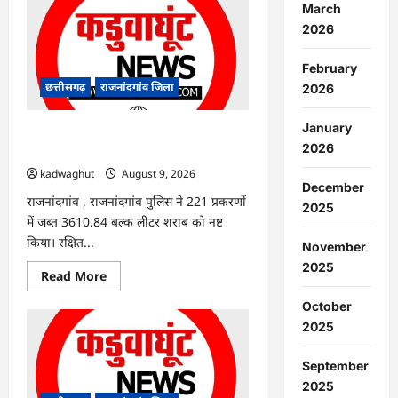
:
March
विधानसभा
2026
अध्यक्ष
डॉ.
रमन
February
सिंह
आज-
छत्तीसगढ़
राजनांदगांव जिला
2026
कल
जिले
के
January
प्रवास
राजनांदगांव : 221 केस में जब्त 24 लाख की
पर…
2026
3610 लीटर शराब नष्ट की गई…
kadwaghut
August 9, 2026
December
राजनांदगांव , राजनांदगांव पुलिस ने 221 प्रकरणों
2025
में जब्त 3610.84 बल्क लीटर शराब को नष्ट
किया। रक्षित...
November
2025
Read
Read More
more
about
October
राजनांदगांव
:
2025
221
केस
में
September
जब्त
24
2025