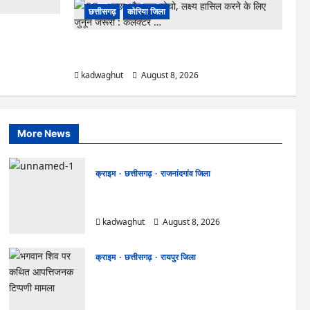
छत्तीसगढ़
कोरिया जिला
न सिंह 9 एवं 10
CG : अच्छा और बड़ा सोचो, लक्ष्य हासिल करने के लिए जुनून
जरूरी : कलेक्टर …
kadwaghut
August 8, 2026
More News
क्राइम
छत्तीसगढ़
राजनांदगांव जिला
Cg.जमीन सीमांकन विवाद में 50 लाख की मांग का
आरोप, SP से शिकायत
kadwaghut
August 8, 2026
क्राइम
छत्तीसगढ़
रायपुर जिला
भगवान शिव पर कथित आपत्तिजनक टिप्पणी मामला:
छत्तीसगढ़ क्रिश्चियन फोरम के अध्यक्ष अरुण पन्नालाल
की जमानत खारिज