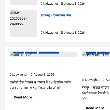
kadwaghut
August 8, 2026
छत्तीसगढ़
राजनांदगांव जिला
Rajnandgaon: विधानसभा अध्यक्ष डॉ. रमन सिंह 9
एवं 10 अगस्त को जिले के प्रवास पर
kadwaghut
August 8, 2026
क्राइम
छत्तीसगढ़
राजनांदगांव जिला
क्राइम
छत्तीसगढ़
Cg.जमीन सीमांकन विवाद में 50 लाख की मांग का आरोप,
भगवान शिव पर कथित आप
SP से शिकायत
छत्तीसगढ़ क्रिश्चियन फ
जमानत खारिज
kadwaghut
August 8, 2026
kadwaghut
Aug
लखोली रोड निवासी ने कागजों में 12 डिसमिल जमीन
रायपुर। सोशल मीडिया
दबाने का लगाया आरोप, निष्पक्ष जांच की मांग...
आपत्तिजनक टिप्पणी के म
Read
Read More
फोरम...
more
about
Cg.जमीन
Re
Read More