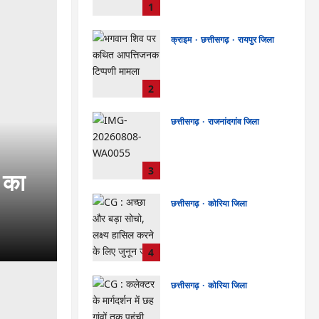
1
लाख की मांग का आरोप, SP से
शिकायत
kadwaghut
August 8,
क्राइम
छत्तीसगढ़
रायपुर जिला
2026
भगवान शिव पर कथित आपत्तिजनक
टिप्पणी मामला: छत्तीसगढ़
क्रिश्चियन फोरम के अध्यक्ष अरुण
2
पन्नालाल की जमानत खारिज
kadwaghut
August 8,
छत्तीसगढ़
राजनांदगांव जिला
2026
Rajnandgaon: विधानसभा
अध्यक्ष डॉ. रमन सिंह 9 एवं 10
अगस्त को जिले के प्रवास पर
3
 का
kadwaghut
August 8,
2026
छत्तीसगढ़
कोरिया जिला
CG : अच्छा और बड़ा सोचो, लक्ष्य
हासिल करने के लिए जुनून जरूरी :
कलेक्टर …
4
kadwaghut
August 8,
2026
छत्तीसगढ़
कोरिया जिला
CG : कलेक्टर के मार्गदर्शन में छह
गांवों तक पहुंची हस्तशिल्प विकास