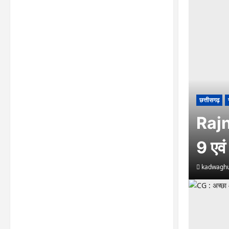
छत्तीसगढ़
Rajn
9 एवं
kadwaghu