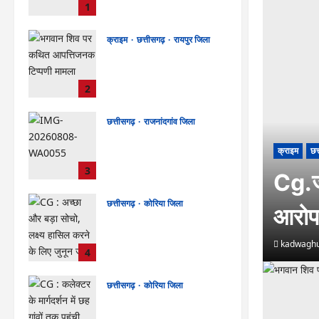
1
लाख की मांग का आरोप, SP से
शिकायत
kadwaghut
August 8,
क्राइम
छत्तीसगढ़
रायपुर जिला
2026
भगवान शिव पर कथित आपत्तिजनक
टिप्पणी मामला: छत्तीसगढ़
क्रिश्चियन फोरम के अध्यक्ष अरुण
2
पन्नालाल की जमानत खारिज
kadwaghut
August 8,
छत्तीसगढ़
राजनांदगांव जिला
2026
Rajnandgaon: विधानसभा
क्राइम
छत
अध्यक्ष डॉ. रमन सिंह 9 एवं 10
अगस्त को जिले के प्रवास पर
3
Cg.जम
kadwaghut
August 8,
2026
छत्तीसगढ़
कोरिया जिला
आरोप
CG : अच्छा और बड़ा सोचो, लक्ष्य
हासिल करने के लिए जुनून जरूरी :
kadwaghu
कलेक्टर …
4
kadwaghut
August 8,
2026
छत्तीसगढ़
कोरिया जिला
CG : कलेक्टर के मार्गदर्शन में छह
गांवों तक पहुंची हस्तशिल्प विकास