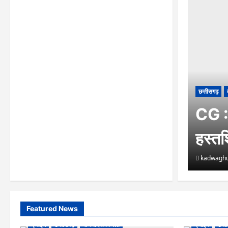
छत्तीसगढ़
CG : क
हस्तश
kadwaghu
Featured News
क्राइम
छत्तीसगढ़
राजनांदगांव जिला
क्राइम
छत्त