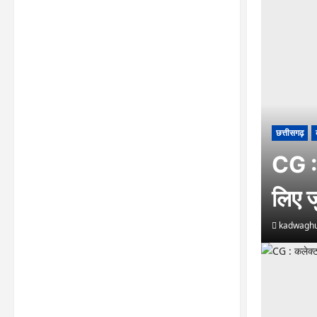
छत्तीसगढ़
CG : 
लिए ज
kadwaghu