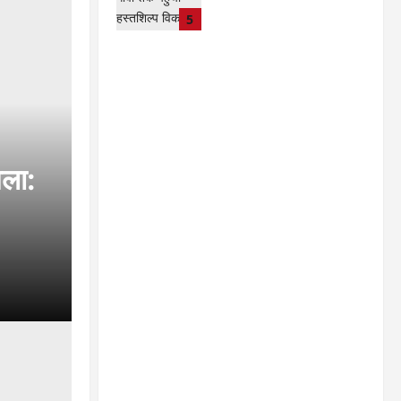
योजनाएं …
5
kadwaghut
August 8,
2026
मला: