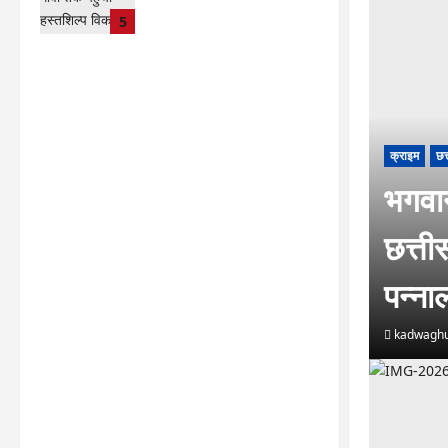
योजनाएं …
5
kadwaghut
August 8,
2026
क्राइम
छत
भगवा
छत्ती
पन्न
kadwaghu