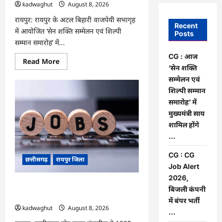
kadwaghut
August 8, 2026
रायपुर: रायपुर के अटल बिहारी वाजपेयी सभागृह
Recent
में आयोजित ‘सेन शक्ति सम्मेलन एवं शिल्पी
Posts
सम्मान समारोह’ में...
CG : आज
Read
Read More
more
‘सेन शक्ति
about
सम्मेलन एवं
CG
:
शिल्पी सम्मान
आज
‘सेन
समारोह’ में
शक्ति
मुख्यमंत्री साय
सम्मेलन
एवं
शामिल होंगे
शिल्पी
…
सम्मान
समारोह’
में
CG : CG
मुख्यमंत्री
छत्तीसगढ़
रायपुर जिला
साय
Job Alert
शामिल
2026,
होंगे
…
CG : CG Job Alert 2026, बिजली कंपनी
बिजली कंपनी
में बंपर भर्ती …
में बंपर भर्ती
kadwaghut
August 8, 2026
…