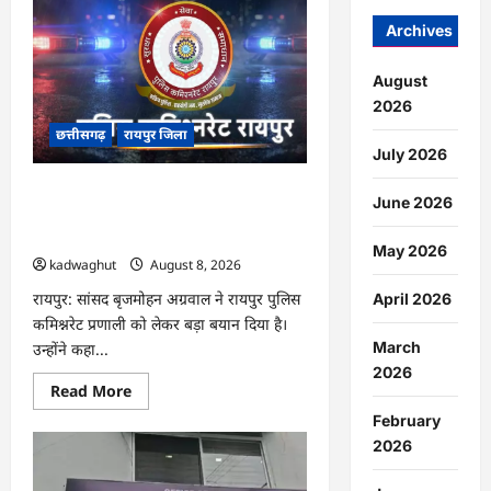
:
मोती
Archives
महल
में
संपत्तिकर
August
वसूली
अभियान,
2026
सीलिंग
की
छत्तीसगढ़
रायपुर जिला
कार्रवाई
July 2026
…
CG : ‘बिना दांत, सिंग और पावर के…’ , सांसद
June 2026
बृजमोहन अग्रवाल ने रायपुर पुलिस कमिश्नरेट
प्रणाली को लेकर बड़ा बयान दिया …
May 2026
kadwaghut
August 8, 2026
रायपुर: सांसद बृजमोहन अग्रवाल ने रायपुर पुलिस
April 2026
कमिश्नरेट प्रणाली को लेकर बड़ा बयान दिया है।
March
उन्होंने कहा...
2026
Read
Read More
more
about
February
CG
2026
:
‘बिना
दांत,