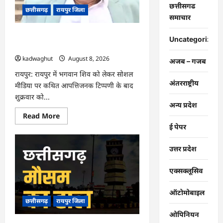
को
छत्तीसगढ
बनाया
छत्तीसगढ़
रायपुर जिला
निशाना
समाचार
…
CG : भगवान शिव पर आपत्तिजनक टिप्पणी,
Uncategorized
क्रिश्चियन फोरम का नेता गिरफ्तार …
kadwaghut
August 8, 2026
अजब – गजब
रायपुर: रायपुर में भगवान शिव को लेकर सोशल
अंतरराष्ट्रीय
मीडिया पर कथित आपत्तिजनक टिप्पणी के बाद
शुक्रवार को...
अन्य प्रदेश
Read
Read More
more
ई पेपर
about
CG
:
उत्तर प्रदेश
भगवान
शिव
पर
एक्सक्लूसिव
आपत्तिजनक
टिप्पणी,
क्रिश्चियन
फोरम
ऑटोमोबाइल
का
छत्तीसगढ़
रायपुर जिला
नेता
गिरफ्तार
ओपिनियन
…