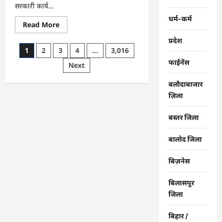
सरकारी कार्य...
धर्म-कर्म
Read
Read More
more
about
प्रदेश
CG
Posts
1
2
3
4
…
3,016
:
FCI
फाईनेंस
pagination
Next
कर्मचारी
से
मारपीट
बलौदाबाजार
करने
वाले
ज़िला
दो
आरोपी
गिरफ्तार
बस्तर जिला
…
बालोद जिला
बिज़नेस
बिलासपुर
जिला
बिहार /