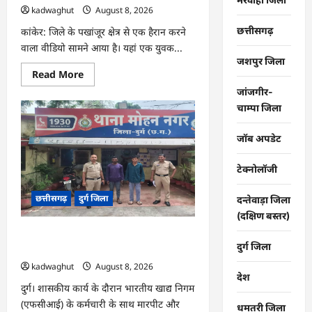
kadwaghut
August 8, 2026
छत्तीसगढ़
कांकेर: जिले के पखांजूर क्षेत्र से एक हैरान करने
वाला वीडियो सामने आया है। यहां एक युवक...
जशपुर जिला
Read
Read More
more
जांजगीर-
about
CG
चाम्पा जिला
:
सांप
के
जॉब अपडेट
काटने
पर
गले
टेक्नोलॉजी
में
लपेटकर
कई
छत्तीसगढ़
दुर्ग जिला
KM
दन्तेवाड़ा जिला
बाइक
(दक्षिण बस्तर)
चलाकर
अस्पताल
CG : FCI कर्मचारी से मारपीट करने वाले दो
पहुंचा
दुर्ग जिला
युवक,
आरोपी गिरफ्तार …
पहचान
kadwaghut
August 8, 2026
कराने
देश
उठाया
बड़ा
दुर्ग। शासकीय कार्य के दौरान भारतीय खाद्य निगम
जोखिम
(एफसीआई) के कर्मचारी के साथ मारपीट और
…
धमतरी जिला