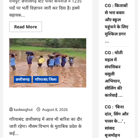
रायपुर: छत्तीसगढ़ स्टेट पावर कंपनीज़ ने 1235
CG : किताबों
पदों पर भर्ती विज्ञापन जारी कर दिया है। इसमें
से भरा बस्ता
सहायक...
और स्कूल
Read
Read More
पहुंचने के लिए
more
मुश्किल डगर
about
CG
…
:
CG
Job
CG : मोती
Alert
महल में
2026,
बिजली
संपत्तिकर
कंपनी
में
वसूली
बंपर
छत्तीसगढ़
गरियाबंद जिला
अभियान,
भर्ती
…
सीलिंग की
कार्रवाई …
CG : किताबों से भरा बस्ता और स्कूल पहुंचने
के लिए मुश्किल डगर …
CG : ‘बिना
kadwaghut
August 8, 2026
दांत, सिंग और
गरियाबंद: छत्तीसगढ़ में आज भी बारिश का दौर
पावर के…’ ,
जारी रहेगा। मौसम विभाग के मुताबिक प्रदेश के
सांसद
कई...
बृजमोहन