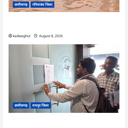
छत्तीसगढ़
गरियाबंद जिला
CG : किताबों से भरा बस्ता और स्कूल पहुंचने के लिए
मुश्किल डगर …
kadwaghut
August 8, 2026
छत्तीसगढ़
रायपुर जिला
CG : मोती महल में संपत्तिकर वसूली अभियान, सीलिंग