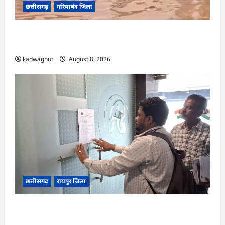
छत्तीसगढ़
गरियाबंद जिला
CG : किताबों से भरा बस्ता और स्कूल पहुंचने के लिए
मुश्किल डगर …
kadwaghut
August 8, 2026
छत्तीसगढ़
रायपुर जिला
CG : मोती महल में संपत्तिकर वसूली अभियान, सीलिंग
की कार्रवाई …