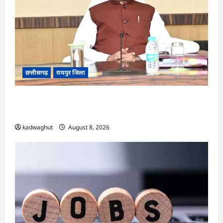
छत्तीसगढ़
रायपुर जिला
CG : आज ‘सेन शक्ति सम्मेलन एवं शिल्पी सम्मान
समारोह’ में मुख्यमंत्री साय शामिल होंगे …
kadwaghut
August 8, 2026