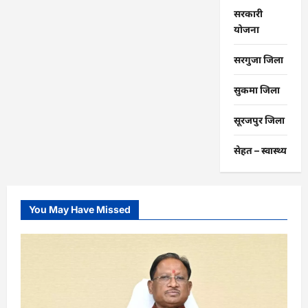
सरकारी
योजना
सरगुजा जिला
सुकमा जिला
सूरजपुर जिला
सेहत – स्‍वास्‍थ्‍य
You May Have Missed