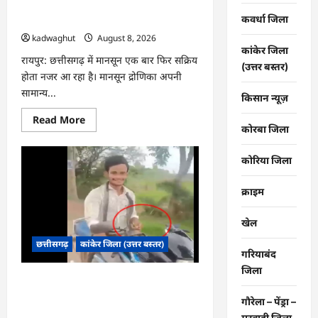
CG : मौसम, पूरे प्रदेशभर में गरज-चमक के
कवर्धा जिला
साथ बारिश की संभावना …
kadwaghut
August 8, 2026
कांकेर जिला
रायपुर: छत्तीसगढ़ में मानसून एक बार फिर सक्रिय
(उत्तर बस्तर)
होता नजर आ रहा है। मानसून द्रोणिका अपनी
सामान्य...
किसान न्यूज़
Read
Read More
more
कोरबा जिला
about
CG
:
कोरिया जिला
मौसम,
पूरे
प्रदेशभर
क्राइम
में
गरज-
चमक
खेल
के
साथ
छत्तीसगढ़
कांकेर जिला (उत्तर बस्तर)
बारिश
गरियाबंद
की
संभावना
जिला
…
CG : सांप के काटने पर गले में लपेटकर कई
KM बाइक चलाकर अस्पताल पहुंचा युवक,
गौरेला – पेंड्रा –
पहचान कराने उठाया बड़ा जोखिम …
मरवाही जिला