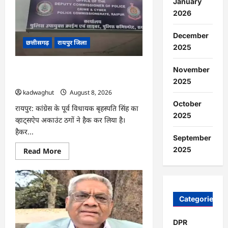
January
सिंग
और
2026
पावर
के…’
,
December
सांसद
छत्तीसगढ़
रायपुर जिला
बृजमोहन
2025
अग्रवाल
ने
रायपुर
CG : छत्तीसगढ़ में साइबर ठगों ने नेता को
November
पुलिस
बनाया निशाना …
कमिश्नरेट
2025
प्रणाली
kadwaghut
August 8, 2026
को
लेकर
October
रायपुर: कांग्रेस के पूर्व विधायक बृहस्पति सिंह का
बड़ा
2025
बयान
व्हाट्सऐप अकाउंट ठगों ने हैक कर लिया है।
दिया
…
हैकर...
September
2025
Read
Read More
more
about
CG
:
छत्तीसगढ़
में
Categories
साइबर
ठगों
ने
नेता
DPR