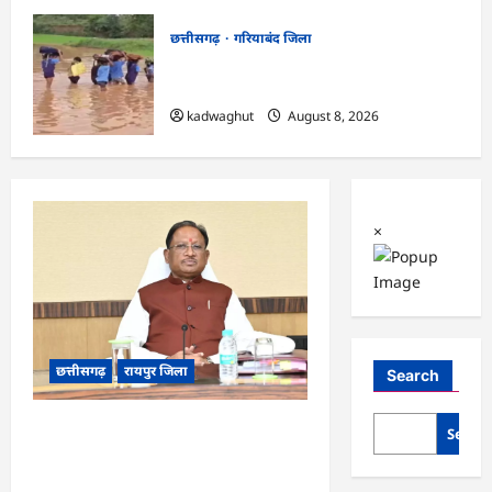
छत्तीसगढ़
गरियाबंद जिला
CG : किताबों से भरा बस्ता और स्कूल पहुंचने के
लिए मुश्किल डगर …
kadwaghut
August 8, 2026
×
छत्तीसगढ़
रायपुर जिला
Search
CG : आज ‘सेन शक्ति सम्मेलन एवं शिल्पी
Searc
सम्मान समारोह’ में मुख्यमंत्री साय शामिल होंगे
…