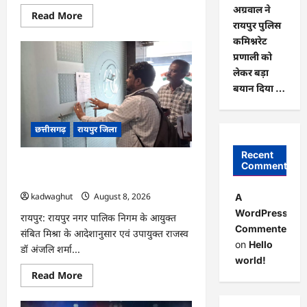
अग्रवाल ने
Read
Read More
more
रायपुर पुलिस
about
कमिश्नरेट
CG
:
प्रणाली को
किताबों
से
लेकर बड़ा
भरा
बयान दिया …
बस्ता
और
स्कूल
पहुंचने
छत्तीसगढ़
रायपुर जिला
के
लिए
मुश्किल
Recent
डगर
CG : मोती महल में संपत्तिकर वसूली अभियान,
Comments
…
सीलिंग की कार्रवाई …
kadwaghut
August 8, 2026
A
WordPress
रायपुर: रायपुर नगर पालिक निगम के आयुक्त
Commenter
संबित मिश्रा के आदेशानुसार एवं उपायुक्त राजस्व
on
Hello
डॉ अंजलि शर्मा...
world!
Read
Read More
more
about
CG