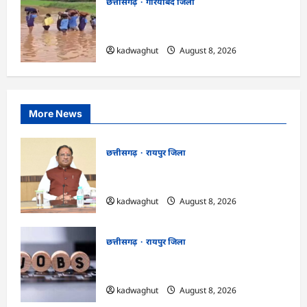
छत्तीसगढ़
गरियाबंद जिला
CG : किताबों से भरा बस्ता और स्कूल पहुंचने के
लिए मुश्किल डगर …
kadwaghut
August 8, 2026
More News
छत्तीसगढ़
रायपुर जिला
CG : आज ‘सेन शक्ति सम्मेलन एवं शिल्पी
सम्मान समारोह’ में मुख्यमंत्री साय शामिल होंगे …
kadwaghut
August 8, 2026
छत्तीसगढ़
रायपुर जिला
CG : CG Job Alert 2026, बिजली कंपनी में
बंपर भर्ती …
kadwaghut
August 8, 2026