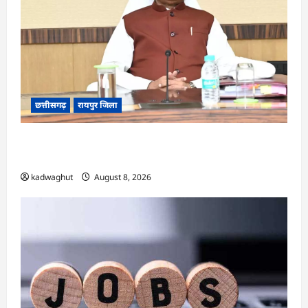
छत्तीसगढ़
रायपुर जिला
CG : आज ‘सेन शक्ति सम्मेलन एवं शिल्पी सम्मान
समारोह’ में मुख्यमंत्री साय शामिल होंगे …
kadwaghut
August 8, 2026