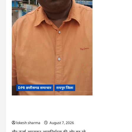
बनी
आर्थिक
स्वावलंबन
का
नया
आधार
DPR छत्तीसगढ समाचार
रायपुर जिला
CG : पीएम सूर्य घर योजना से घर-घर उजियारा,
बिजली बिल में बचत से परिवारों को मिल रहा
आर्थिक संबल
lokesh sharma
August 7, 2026
सौर ऊर्जा अपनाकर आत्मनिर्भरता की ओर बढ़ रहे