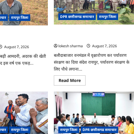
य
जश्न
ीय
साक्षरता
क
के
सरसाइज
उल्लास
DPR छत्तीसगढ समाचार
रायपुर जिला
ाचार
रायपुर जिला
के
यो
रूप
्रेंसिंग
में
CG : वन महोत्सव में ‘एक पेड़ माँ के नाम’ अभियान
मनाया
दरक की खेती ने बदली किसान
ए
जाएगा
यशाला
को मिला जनसमर्थन
 से कमाया लाखों का मुनाफा
ोजित
lokesh sharma
August 7, 2026
August 7, 2026
बलौदाबाजार वनमंडल में वृक्षारोपण कर पर्यावरण
बढ़ी आमदनी, अदरक की खेती
संरक्षण का दिया संदेश रायपुर, पर्यावरण संरक्षण के
द इस वर्ष एक एकड़...
लिए पौधे लगाना...
ad
re
Read
Read More
ut
more
about
CG
:
वन
महोत्सव
रक
में
‘एक
ी
पेड़
माँ
ी
के
ान
ाचार
रायपुर जिला
रायपुर जिला
DPR छत्तीसगढ समाचार
नाम’