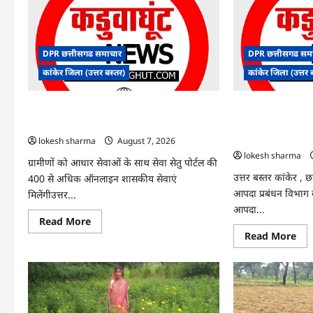
DPR छत्तीसगढ समाचार
DPR छत्तीसगढ सम
कांकेर जिला (उत्तर बस्तर)
कांकेर जिला (उत्तर 
CG : ग्राम पंचायत भैंसासुर में नवीन आधार केंद्र का
CG : आपदा प्रबंधन स
हुआ शुभारंभ
एक्सरसाइज का वीडियो 
कार्यशाला आयोजित
lokesh sharma
August 7, 2026
lokesh sharma
ग्रामीणों को आधार सेवाओं के साथ सेवा सेतु पोर्टल की
उत्तर बस्तर कांकेर , 
400 से अधिक ऑनलाइन शासकीय सेवाएं
आपदा प्रबंधन विभाग के 
मिलेंगीउत्तर...
आपदा...
Read
Read More
more
Re
Read More
about
mo
CG
abo
:
CG
ग्राम
:
पंचायत
आप
भैंसासुर
प्रब
में
संबं
नवीन