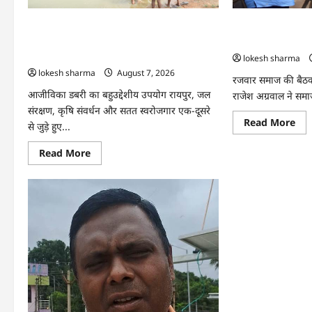
अपनी
तकद
आमदनी
पौन
एकड
CG : जल संरक्षण से बदला जीवन : धमतरी के
CG : समाज की एकज
से
भोथापारा में आजीविका डबरी बनी आर्थिक
सबसे बड़ी शक्ति : र
कमा
लाखो
स्वावलंबन का नया आधार
lokesh sharma
का
lokesh sharma
August 7, 2026
मुन
रजवार समाज की बैठक में
आजीविका डबरी का बहुउद्देशीय उपयोग रायपुर, जल
राजेश अग्रवाल ने सम
संरक्षण, कृषि संवर्धन और सतत स्वरोजगार एक-दूसरे
Re
Read More
से जुड़े हुए...
mo
abo
CG
Read
Read More
:
more
सम
about
की
CG
एकज
:
साम
जल
विक
संरक्षण
की
से
सबस
बदला
बड़ी
जीवन
शक्
:
:
धमतरी
राज
के
अग्र
भोथापारा
में
आजीविका
डबरी