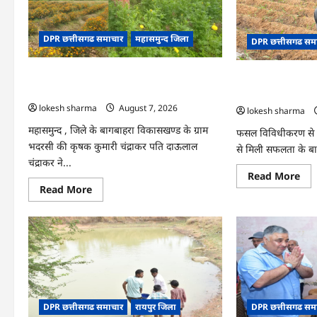
राज्
आधार
स्तर
केंद्र
मॉ
का
एक्
हुआ
DPR छत्तीसगढ समाचार
महासमुन्द जिला
का
DPR छत्तीसगढ सम
शुभारंभ
वीडि
कान्फ
के
CG : गेंदे की खेती से कुमारी चंद्राकर ने बढ़ाई अपनी
CG : धान के साथ अ
जरि
कार्
आमदनी
की तकदीर, पौन एकड़
आय
lokesh sharma
August 7, 2026
lokesh sharma
महासमुन्द , जिले के बागबाहरा विकासखण्ड के ग्राम
फसल विविधीकरण से 
भदरसी की कृषक कुमारी चंद्राकर पति दाऊलाल
से मिली सफलता के बा
चंद्राकर ने...
Re
Read More
mo
Read
Read More
abo
more
CG
about
:
CG
धान
:
के
गेंदे
साथ
की
अद
खेती
की
से
खेत
कुमारी
ने
चंद्राकर
बदल
ने
किस
DPR छत्तीसगढ समाचार
रायपुर जिला
DPR छत्तीसगढ सम
बढ़ाई
की