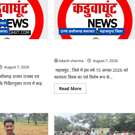
ाचार
बस्तर)
DPR छत्तीसगढ समाचार
महासमुन्द जिला
ंबंधी राज्य स्तरीय मॉक
CG : 15 अगस्त को जिले में आजादी का जश्न
कान्फ्रेंसिंग के जरिए
साक्षरता के उल्लास के रूप में मनाया जाएगा
lokesh sharma
August 7, 2026
August 7, 2026
महासमुंद , जिले में इस वर्ष 15 अगस्त 2026 को
छत्तीसगढ़ शासन राजस्व एवं
स्वतंत्रता दिवस का पर्व विशेष रूप से...
निर्देशानुसार राज्य में बाढ़
Read
Read More
more
about
CG
ad
:
re
15
ut
अगस्त
को
जिले
दा
में
ंधन
आजादी
धी
का