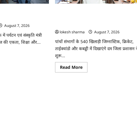
अभियान
ीर,
को
मिला
़
ुटता सामाजिक विकास की
CG : 26वीं राज्य स्तरीय शालेय क्रीड़ा प्रतियोगिता
जनसमर्थन
ाजेश अग्रवाल
की मेजबानी करेगा जीपीएम, 18 से 21 अगस्त तक
या
ं
जुटेंगे प्रदेशभर के खिलाड़ी
August 7, 2026
lokesh sharma
August 7, 2026
ाफा
 पर्यटन एवं संस्कृति मंत्री
पांचों संभागों के 540 खिलाड़ी जिम्नास्टिक, क्रिकेट,
ाज की एकता, शिक्षा और...
ताईक्वांडो और कबड्डी में दिखाएंगे दम जिला प्रशासन न
ad
शुरू...
re
ut
Read
Read More
more
ाज
about
CG
ुटता
:
ाजिक
26वीं
ास
राज्य
स्तरीय
े
शालेय
क्रीड़ा
ति
प्रतियोगिता
की
ेश
मेजबानी
वाल
करेगा
जीपीएम,
18
से