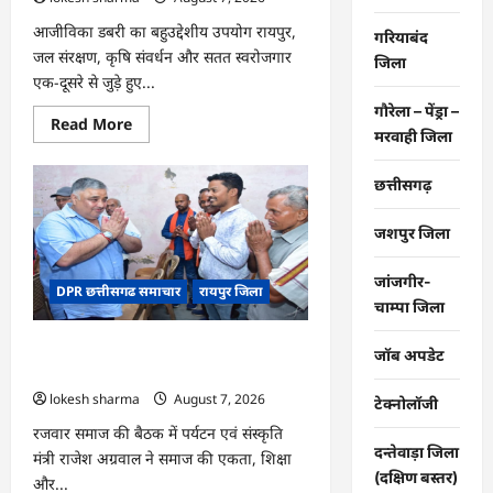
आजीविका डबरी का बहुउद्देशीय उपयोग रायपुर,
गरियाबंद
जल संरक्षण, कृषि संवर्धन और सतत स्वरोजगार
जिला
एक-दूसरे से जुड़े हुए...
गौरेला – पेंड्रा –
Read
Read More
मरवाही जिला
more
about
CG
:
छत्तीसगढ़
जल
संरक्षण
से
जशपुर जिला
बदला
जीवन
:
जांजगीर-
DPR छत्तीसगढ समाचार
रायपुर जिला
धमतरी
चाम्पा जिला
के
भोथापारा
में
CG : समाज की एकजुटता सामाजिक विकास
आजीविका
जॉब अपडेट
डबरी
की सबसे बड़ी शक्ति : राजेश अग्रवाल
बनी
lokesh sharma
August 7, 2026
आर्थिक
टेक्नोलॉजी
स्वावलंबन
का
रजवार समाज की बैठक में पर्यटन एवं संस्कृति
नया
दन्तेवाड़ा जिला
मंत्री राजेश अग्रवाल ने समाज की एकता, शिक्षा
आधार
(दक्षिण बस्तर)
और...