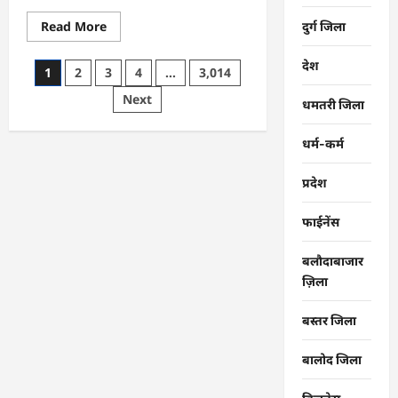
Read
Read More
दुर्ग जिला
more
about
CG
देश
Posts
1
2
3
4
…
3,014
:
समाज
pagination
Next
की
धमतरी जिला
एकजुटता
सामाजिक
विकास
धर्म-कर्म
की
सबसे
बड़ी
प्रदेश
शक्ति
:
राजेश
फाईनेंस
अग्रवाल
बलौदाबाजार
ज़िला
बस्तर जिला
बालोद जिला