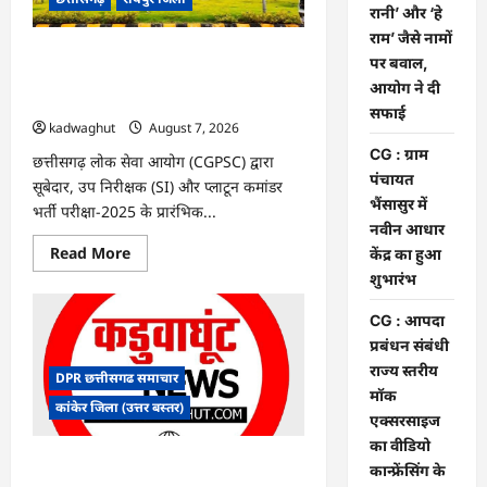
के
रानी’ और ‘हे
फैसले
राम’ जैसे नामों
में
दखल
CGPSC SI भर्ती रिजल्ट में ‘न्यूज़’, ‘स्पेस रानी’
पर बवाल,
से
और ‘हे राम’ जैसे नामों पर बवाल, आयोग ने दी
किया
आयोग ने दी
इनकार
सफाई
सफाई
kadwaghut
August 7, 2026
CG : ग्राम
छत्तीसगढ़ लोक सेवा आयोग (CGPSC) द्वारा
पंचायत
सूबेदार, उप निरीक्षक (SI) और प्लाटून कमांडर
भैंसासुर में
भर्ती परीक्षा-2025 के प्रारंभिक...
नवीन आधार
Read
Read More
केंद्र का हुआ
more
शुभारंभ
about
CGPSC
SI
CG : आपदा
भर्ती
रिजल्ट
प्रबंधन संबंधी
में
राज्य स्तरीय
‘न्यूज़’,
DPR छत्तीसगढ समाचार
‘स्पेस
मॉक
रानी’
कांकेर जिला (उत्तर बस्तर)
और
एक्सरसाइज
‘हे
का वीडियो
राम’
जैसे
CG : ग्राम पंचायत भैंसासुर में नवीन आधार केंद्र
कान्फ्रेंसिंग के
नामों
का हुआ शुभारंभ