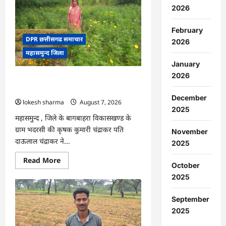
:
2026
15
अगस्त
को
February
जिले
में
DPR छत्तीसगढ समाचार
2026
आजादी
महासमुन्द जिला
का
जश्न
January
साक्षरता
के
2026
CG : गेंदे की खेती से कुमारी चंद्राकर ने बढ़ाई
उल्लास
के
अपनी आमदनी
रूप
December
lokesh sharma
August 7, 2026
में
मनाया
2025
जाएगा
महासमुन्द , जिले के बागबाहरा विकासखण्ड के
ग्राम भदरसी की कृषक कुमारी चंद्राकर पति
November
दाऊलाल चंद्राकर ने...
2025
Read
Read More
October
more
about
2025
CG
:
गेंदे
September
की
खेती
2025
से
कुमारी