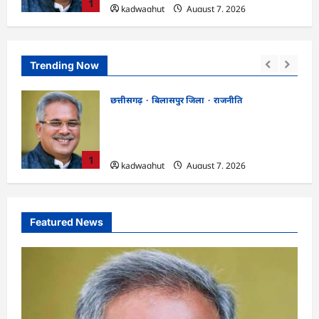
1
kadwaghut
August 7, 2026
Trending Now
छत्तीसगढ़
रायपुर जिला
 बघेल!
CGPSC SI भर्ती रिजल्ट में ‘न्यूज़’, ‘स्पेस रानी’
दखल से किया
और ‘हे राम’ जैसे नामों पर बवाल, आयोग ने दी
सफाई
2
kadwaghut
August 7, 2026
Featured News