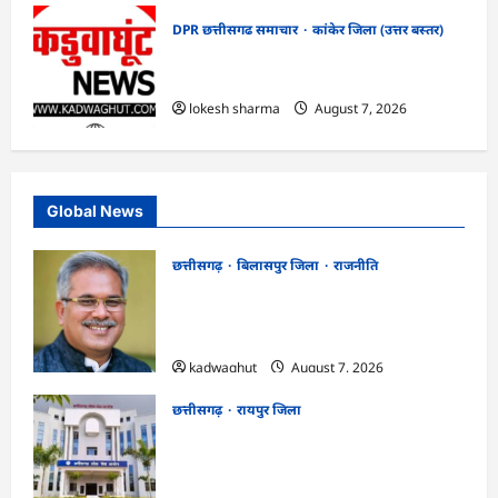
DPR छत्तीसगढ समाचार
कांकेर जिला (उत्तर बस्तर)
CG : ग्राम पंचायत भैंसासुर में नवीन आधार केंद्र
का हुआ शुभारंभ
lokesh sharma
August 7, 2026
Global News
छत्तीसगढ़
बिलासपुर जिला
राजनीति
CG News: पाटन सीट पर फंसे भूपेश बघेल!
सुप्रीम कोर्ट ने हाईकोर्ट के फैसले में दखल से किया
इनकार
kadwaghut
August 7, 2026
छत्तीसगढ़
रायपुर जिला
CGPSC SI भर्ती रिजल्ट में ‘न्यूज़’, ‘स्पेस रानी’
और ‘हे राम’ जैसे नामों पर बवाल, आयोग ने दी
सफाई