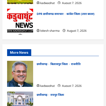
kadwaghut
August 7, 2026
DPR छत्तीसगढ समाचार
कांकेर जिला (उत्तर बस्तर)
CG : ग्राम पंचायत भैंसासुर में नवीन आधार केंद्र
का हुआ शुभारंभ
lokesh sharma
August 7, 2026
More News
छत्तीसगढ़
बिलासपुर जिला
राजनीति
CG News: पाटन सीट पर फंसे भूपेश बघेल!
सुप्रीम कोर्ट ने हाईकोर्ट के फैसले में दखल से किया
इनकार
kadwaghut
August 7, 2026
छत्तीसगढ़
रायपुर जिला
CGPSC SI भर्ती रिजल्ट में ‘न्यूज़’, ‘स्पेस रानी’
और ‘हे राम’ जैसे नामों पर बवाल, आयोग ने दी