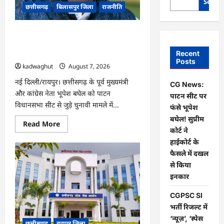
Searc
छत्तीसगढ़
बिलासपुर जिला
राजनीति
CG News: पाटन सीट पर फंसे भूपेश बघेल!
सुप्रीम कोर्ट ने हाईकोर्ट के फैसले में दखल से
Recent
किया इनकार
Posts
kadwaghut
August 7, 2026
नई दिल्ली/रायपुर। छत्तीसगढ़ के पूर्व मुख्यमंत्री
CG News:
और कांग्रेस नेता भूपेश बघेल को पाटन
पाटन सीट पर
विधानसभा सीट से जुड़े चुनावी मामले में...
फंसे भूपेश
बघेल! सुप्रीम
Read
Read More
more
कोर्ट ने
about
हाईकोर्ट के
CG
News:
फैसले में दखल
पाटन
सीट
से किया
पर
इनकार
फंसे
भूपेश
बघेल!
CGPSC SI
सुप्रीम
कोर्ट
भर्ती रिजल्ट में
ने
‘न्यूज़’, ‘स्पेस
हाईकोर्ट
छत्तीसगढ़
रायपुर जिला