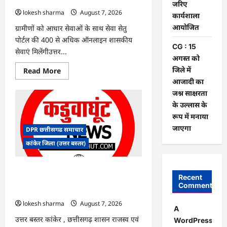
पर
जरिए
बवाल,
lokesh sharma
August 7, 2026
कार्यशाला
आयोग
ने
आयोजित
ग्रामीणों को आधार सेवाओं के साथ सेवा सेतु
दी
सफाई
पोर्टल की 400 से अधिक ऑनलाइन शासकीय
CG : 15
सेवाएं मिलेंगीउत्तर...
अगस्त को
जिले में
Read
Read More
more
आजादी का
about
CG
जश्न साक्षरता
:
के उल्लास के
ग्राम
पंचायत
रूप में मनाया
भैंसासुर
में
जाएगा
DPR छत्तीसगढ समाचार
नवीन
आधार
कांकेर जिला (उत्तर बस्तर)
केंद्र
का
हुआ
शुभारंभ
CG : आपदा प्रबंधन संबंधी राज्य स्तरीय मॉक
Recent
एक्सरसाइज का वीडियो कान्फ्रेंसिंग के जरिए
Comments
कार्यशाला आयोजित
lokesh sharma
August 7, 2026
A
उत्तर बस्तर कांकेर , छत्तीसगढ़ शासन राजस्व एवं
WordPress