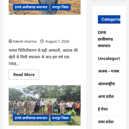
चंद्राकर
ने
DPR छत्तीसगढ समाचार
रायपुर जिला
बढ़ाई
अपनी
आमदनी
Categories
CG : धान के साथ अदरक की खेती ने बदली
किसान की तकदीर, पौन एकड़ से कमाया लाखों
DPR
का मुनाफा
छत्तीसगढ
lokesh sharma
August 7, 2026
समाचार
फसल विविधीकरण से बढ़ी आमदनी, अदरक की
खेती से मिली सफलता के बाद इस वर्ष एक
Uncategorized
एकड़...
अजब – गजब
Read
Read More
more
about
अंतरराष्ट्रीय
CG
:
धान
अन्य प्रदेश
के
साथ
अदरक
ई पेपर
की
खेती
DPR छत्तीसगढ समाचार
रायपुर जिला
ने
उत्तर प्रदेश
बदली
किसान