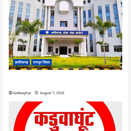
छत्तीसगढ़
रायपुर जिला
CGPSC SI भर्ती रिजल्ट में ‘न्यूज़’, ‘स्पेस रानी’ और ‘हे
राम’ जैसे नामों पर बवाल, आयोग ने दी सफाई
kadwaghut
August 7, 2026