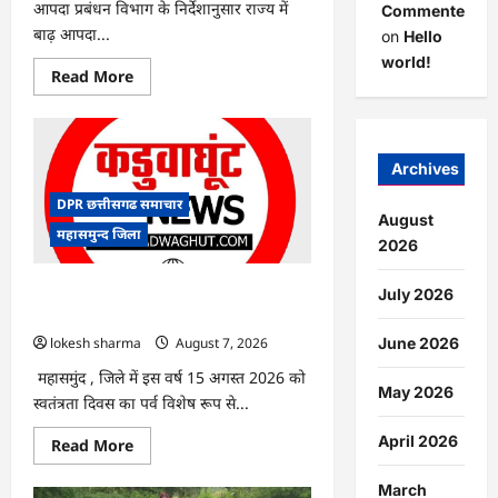
आपदा प्रबंधन विभाग के निर्देशानुसार राज्य में
Commenter
बाढ़ आपदा...
on
Hello
world!
Read
Read More
more
about
CG
:
आपदा
प्रबंधन
Archives
संबंधी
राज्य
DPR छत्तीसगढ समाचार
स्तरीय
August
मॉक
महासमुन्द जिला
एक्सरसाइज
2026
का
वीडियो
कान्फ्रेंसिंग
CG : 15 अगस्त को जिले में आजादी का जश्न
July 2026
के
साक्षरता के उल्लास के रूप में मनाया जाएगा
जरिए
कार्यशाला
lokesh sharma
August 7, 2026
June 2026
आयोजित
महासमुंद , जिले में इस वर्ष 15 अगस्त 2026 को
May 2026
स्वतंत्रता दिवस का पर्व विशेष रूप से...
April 2026
Read
Read More
more
about
CG
March