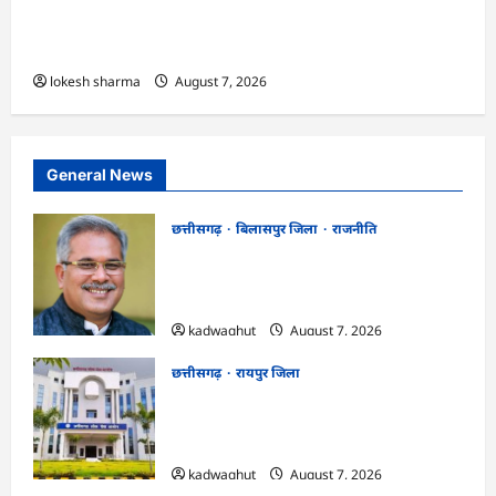
एक्सरसाइज का वीडियो कान्फ्रेंसिंग के जरिए कार्यशाला
आयोजित
lokesh sharma
August 7, 2026
General News
छत्तीसगढ़
बिलासपुर जिला
राजनीति
CG News: पाटन सीट पर फंसे भूपेश बघेल!
सुप्रीम कोर्ट ने हाईकोर्ट के फैसले में दखल से किया
इनकार
kadwaghut
August 7, 2026
छत्तीसगढ़
रायपुर जिला
CGPSC SI भर्ती रिजल्ट में ‘न्यूज़’, ‘स्पेस रानी’
और ‘हे राम’ जैसे नामों पर बवाल, आयोग ने दी
सफाई
kadwaghut
August 7, 2026