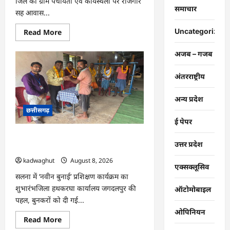
जिले की ग्राम पंचायतों एवं कार्यस्थलों पर रोजगार
समाचार
सह आवास...
Read
Uncategorized
Read More
more
about
CG
अजब – गजब
:
ग्राम
पंचायतों
अंतरराष्ट्रीय
में
रोजगार
सह
अन्य प्रदेश
आवास
छत्तीसगढ़
दिवस
आयोजित
ई पेपर
…
CG : राष्ट्रीय हथकरघा दिवस पर विशेष
उत्तर प्रदेश
आयोजन …
kadwaghut
August 8, 2026
एक्सक्लूसिव
सलना में ‘नवीन बुनाई’ प्रशिक्षण कार्यक्रम का
शुभारंभजिला हथकरघा कार्यालय जगदलपुर की
ऑटोमोबाइल
पहल, बुनकरों को दी गई...
ओपिनियन
Read
Read More
more