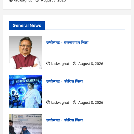
kadwaghut
August 8, 2026
General News
छत्तीसगढ़
राजनांदगांव जिला
Rajnandgaon: विधानसभा अध्यक्ष डॉ. रमन
सिंह 9 एवं 10 अगस्त को जिले के प्रवास पर
kadwaghut
August 8, 2026
छत्तीसगढ़
कोरिया जिला
CG : अच्छा और बड़ा सोचो, लक्ष्य हासिल करने के
लिए जुनून जरूरी : कलेक्टर …
kadwaghut
August 8, 2026
छत्तीसगढ़
कोरिया जिला
CG : कलेक्टर के मार्गदर्शन में छह गांवों तक
पहुंची हस्तशिल्प विकास योजनाएं …