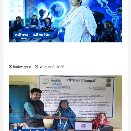
छत्तीसगढ़
कोरिया जिला
CG : अच्छा और बड़ा सोचो, लक्ष्य हासिल करने के लिए
जुनून जरूरी : कलेक्टर …
kadwaghut
August 8, 2026