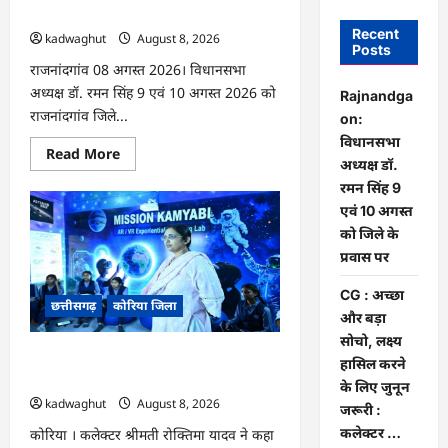
सिंह 9 एवं 10 अगस्त को जिले के प्रवास पर
Recent
kadwaghut
August 8, 2026
Posts
राजनांदगांव 08 अगस्त 2026। विधानसभा
अध्यक्ष डॉ. रमन सिंह 9 एवं 10 अगस्त 2026 को
Rajnandga
राजनांदगांव जिले...
on:
विधानसभा
Read
Read More
अध्यक्ष डॉ.
more
about
रमन सिंह 9
Rajnandgaon:
विधानसभा
एवं 10 अगस्त
अध्यक्ष
को जिले के
डॉ.
रमन
प्रवास पर
सिंह
9
एवं
CG : अच्छा
छत्तीसगढ़
कोरिया जिला
10
और बड़ा
अगस्त
को
सोचो, लक्ष्य
जिले
CG : अच्छा और बड़ा सोचो, लक्ष्य हासिल करने
के
हासिल करने
प्रवास
के लिए जुनून जरूरी : कलेक्टर …
के लिए जुनून
पर
kadwaghut
August 8, 2026
जरूरी :
कलेक्टर …
कोरिया । कलेक्टर श्रीमती रोक्तिमा यादव ने कहा