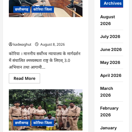
में
Archives
आयोजित
छत्तीसगढ़
कोरिया जिला
होगा
‘उल्लास
August
महा-
चौपाल
2026
CG : नेशनल लोक अदालत एवं ‘मध्यस्थता राष्ट्र
…
के लिए‘ 3.0 अभियान हेतु न्यायाधीशों की
July 2026
समीक्षा बैठक …
kadwaghut
August 8, 2026
June 2026
कोरिया । माननीय सर्वाेच्च न्यायालय के मार्गदर्शन
में संचालित श्मध्यस्थता राष्ट्र के लिएश् 3.0
May 2026
अभियान तथा आगामी...
April 2026
Read
Read More
more
about
March
CG
:
2026
नेशनल
लोक
अदालत
February
एवं
2026
‘मध्यस्थता
राष्ट्र
छत्तीसगढ़
कोरिया जिला
के
लिए‘
January
3.0