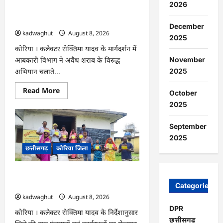
2026
अभियान
CG : अवैध शराब पर आबकारी का शिकंजा,
हेतु
न्यायाधीशों
महुआ शराब व एमपी की अंग्रेजी शराब जब्त …
December
की
kadwaghut
August 8, 2026
समीक्षा
2025
बैठक
…
कोरिया । कलेक्टर रोक्तिमा यादव के मार्गदर्शन में
November
आबकारी विभाग ने अवैध शराब के विरुद्ध
2025
अभियान चलाते...
Read
Read More
October
more
about
2025
CG
:
अवैध
September
शराब
2025
पर
आबकारी
छत्तीसगढ़
कोरिया जिला
का
शिकंजा,
महुआ
शराब
CG : ग्राम पंचायतों में रोजगार सह आवास
व
दिवस आयोजित …
Categories
एमपी
की
kadwaghut
August 8, 2026
अंग्रेजी
शराब
DPR
कोरिया । कलेक्टर रोक्तिमा यादव के निर्देशानुसार
जब्त
छत्तीसगढ
…