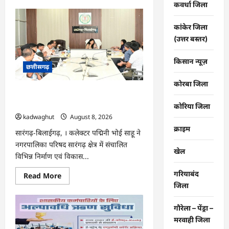
about
कवर्धा जिला
CG
:
राष्ट्रीय
कांकेर जिला
हथकरघा
दिवस
(उत्तर बस्तर)
पर
विशेष
आयोजन
किसान न्यूज़
छत्तीसगढ़
…
कोरबा जिला
CG : सारंगढ़ नगरपालिका के विकास कार्यों का
कलेक्टर ने की समीक्षा …
कोरिया जिला
kadwaghut
August 8, 2026
क्राइम
सारंगढ़-बिलाईगढ़, । कलेक्टर पद्मिनी भोई साहू ने
नगरपालिका परिषद सारंगढ़ क्षेत्र में संचालित
खेल
विभिन्न निर्माण एवं विकास...
गरियाबंद
Read
Read More
more
जिला
about
CG
:
गौरेला – पेंड्रा –
सारंगढ़
नगरपालिका
मरवाही जिला
के