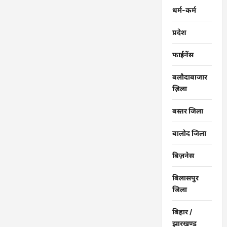
अल्पावधि
धर्म-कर्म
ऋण
…
प्रदेश
फाईनेंस
बलौदाबाजार
ज़िला
बस्तर जिला
बालोद जिला
बिज़नेस
बिलासपुर
जिला
बिहार /
झारखण्ड