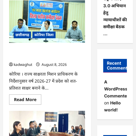
CG
:
3.0 अभियान
कलेक्टर
हेतु
के
मार्गदर्शन
न्यायाधीशों की
में
छह
समीक्षा बैठक
गांवों
…
छत्तीसगढ़
कोरिया जिला
तक
पहुंची
हस्तशिल्प
विकास
CG : 15 अगस्त को जिलेभर में आयोजित होगा
योजनाएं
…
‘उल्लास महा-चौपाल …
Recent
kadwaghut
August 8, 2026
Comments
कोरिया । राज्य साक्षरता मिशन प्राधिकरण के
निर्देशानुसार वर्ष 2026-27 में प्रदेश को शत-
A
प्रतिशत साक्षर बनाने के...
WordPress
Commenter
Read
Read More
on
Hello
more
about
world!
CG
:
15
अगस्त
को
जिलेभर