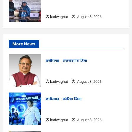
CG : कलेक्टर के मार्गदर्शन में छह गांवों तक
पहुंची हस्तशिल्प विकास योजनाएं …
kadwaghut
August 8, 2026
More News
छत्तीसगढ़
राजनांदगांव जिला
Rajnandgaon: विधानसभा अध्यक्ष डॉ. रमन
सिंह 9 एवं 10 अगस्त को जिले के प्रवास पर
kadwaghut
August 8, 2026
छत्तीसगढ़
कोरिया जिला
CG : अच्छा और बड़ा सोचो, लक्ष्य हासिल करने के
लिए जुनून जरूरी : कलेक्टर …
kadwaghut
August 8, 2026