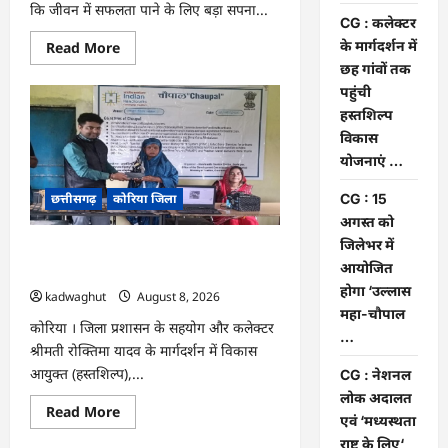
कि जीवन में सफलता पाने के लिए बड़ा सपना...
CG : कलेक्टर
Read
के मार्गदर्शन में
Read More
more
छह गांवों तक
about
CG
पहुंची
:
हस्तशिल्प
अच्छा
और
विकास
बड़ा
सोचो,
योजनाएं …
लक्ष्य
हासिल
छत्तीसगढ़
कोरिया जिला
CG : 15
करने
के
अगस्त को
लिए
जुनून
जिलेभर में
CG : कलेक्टर के मार्गदर्शन में छह गांवों तक
जरूरी
आयोजित
:
पहुंची हस्तशिल्प विकास योजनाएं …
कलेक्टर
होगा ‘उल्लास
kadwaghut
August 8, 2026
…
महा-चौपाल
कोरिया । जिला प्रशासन के सहयोग और कलेक्टर
…
श्रीमती रोक्तिमा यादव के मार्गदर्शन में विकास
आयुक्त (हस्तशिल्प),...
CG : नेशनल
लोक अदालत
Read
Read More
एवं ‘मध्यस्थता
more
about
राष्ट्र के लिए‘