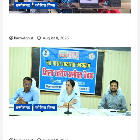
छत्तीसगढ़
कोरिया जिला
CG : कलेक्टर के मार्गदर्शन में छह गांवों तक पहुंची
हस्तशिल्प विकास योजनाएं …
kadwaghut
August 8, 2026
छत्तीसगढ़
कोरिया जिला
CG : 15 अगस्त को जिलेभर में आयोजित होगा ‘उल्लास
महा-चौपाल …