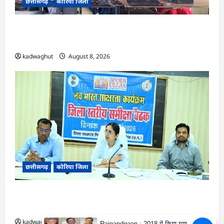
छत्तीसगढ़
कोरिया जिला
CG : कलेक्टर के मार्गदर्शन में छह गांवों तक पहुंची
हस्तशिल्प विकास योजनाएं …
kadwaghut
August 8, 2026
छत्तीसगढ़
कोरिया जिला
CG : 15 अगस्त को जिलेभर में आयोजित होगा ‘उल्लास
महा-चौपाल …
kadwaghut
August 8, 2026
Rajnandgaon : 2018 में किया गया