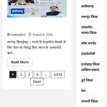
विकास
कार्यों
छत्तीसगढ़
का
छत्तीसगढ़
कलेक्टर
ने
जशपुर जिला
की
समीक्षा
CG : वेतन के आधार पर सरकारीकर्मियों को
…
जांजगीर-
मिलेगा बिना ब्याज अल्पावधि ऋण …
चाम्पा जिला
kadwaghut
August 8, 2026
सारंगढ़ बिलाईगढ़, । राज्य के शासकीय सेवकों के
जॉब अपडेट
लिए वेतन के विरुद्ध बिना ब्याज के अल्पावधि
ऋण...
टेक्नोलॉजी
Read
Read More
दन्तेवाड़ा जिला
more
about
(दक्षिण बस्तर)
CG
Posts
1
2
3
4
…
3,018
:
वेतन
दुर्ग जिला
pagination
Next
के
आधार
पर
देश
सरकारीकर्मियों
को
मिलेगा
धमतरी जिला
बिना
ब्याज