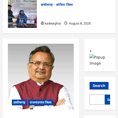
छत्तीसगढ़
कोरिया जिला
CG : कलेक्टर के मार्गदर्शन में छह गांवों तक
पहुंची हस्तशिल्प विकास योजनाएं …
kadwaghut
August 8, 2026
×
Search
Searc
छत्तीसगढ़
राजनांदगांव जिला
Rajnandgaon: विधानसभा अध्यक्ष डॉ. रमन