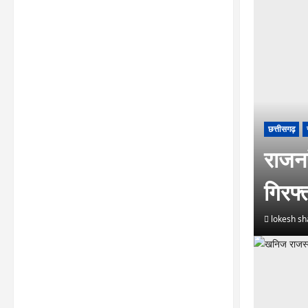
छत्तीसगढ़
राजना
गिरफ
lokesh s