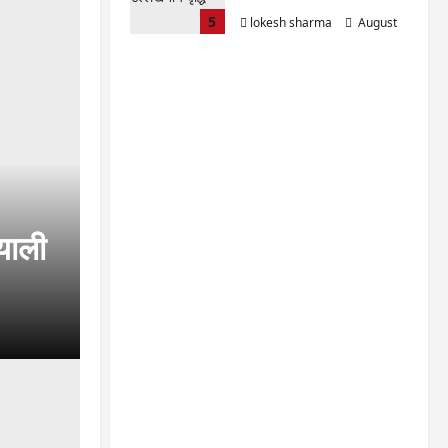
5
lokesh sharma
August
6, 2026
याली