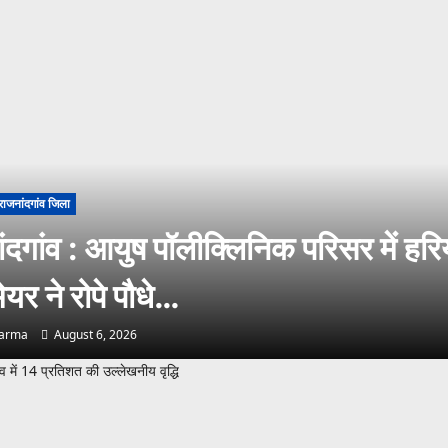
राजनांदगांव जिला
ंदगांव : आयुष पॉलीक्लिनिक परिसर में हरि
ेयर ने रोपे पौधे…
harma
August 6, 2026