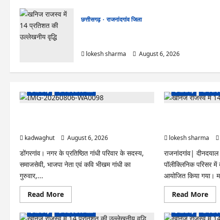
छत्तीसगढ़
राजनांदगांव जिला
राजनांदगांव : कुर्सी पर 3 साल से ज्यादा नहीं टिकेंगे
अफसर-कर्मचारी…
lokesh sharma
August 6, 2026
छत्तीसगढ़
राजनांदगांव जिला
छत्तीसगढ़
राजनांदग
Rajnandgaon : समाजसेवी, भाजपा नेता एवं कवि
राजनांदगांव : आयुष पॉल
भीखम गांधी का निधन, क्षेत्र में शोक की लहर
मेयर ने रोपे पौधे…
kadwaghut
August 6, 2026
lokesh sharma
डोंगरगांव। नगर के प्रतिष्ठित गांधी परिवार के सदस्य,
राजनांदगांव| दीनदया
समाजसेवी, भाजपा नेता एवं कवि भीखम गांधी का
पॉलीक्लिनिक परिसर में
गुरुवार,...
आयोजित किया गया। मह
Read
Re
Read More
Read More
more
mo
about
abo
छत्तीसगढ़
राजनांदगांव जिला
छत्तीसगढ़
राजनांदग
Rajnandgaon
राजना