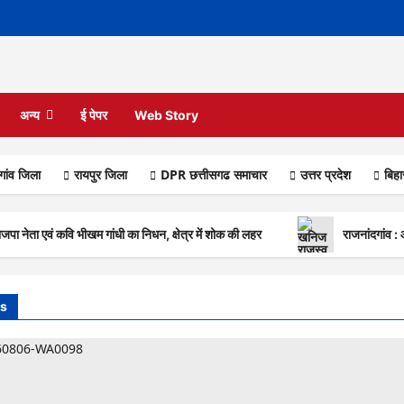
अन्य
ई पेपर
Web Story
गांव जिला
रायपुर जिला
DPR छत्तीसगढ समाचार
उत्तर प्रदेश
बिह
नेता एवं कवि भीखम गांधी का निधन, क्षेत्र में शोक की लहर
राजनांदगांव :
s