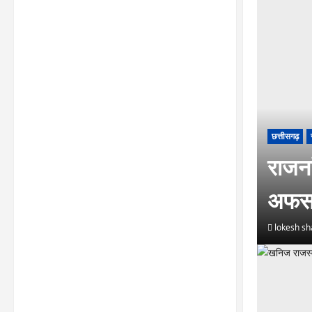
छत्तीसगढ़
राजनां
अफसर
lokesh s