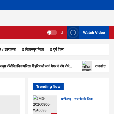
Watch Video
ार / झारखण्ड
बिलासपुर जिला
दुर्ग जिला
 आयुष पॉलीक्लिनिक परिसर में हरियाली लाने मेयर ने रोपे पौधे…
राजनांदगांव : क
Trending Now
छत्तीसगढ़
राजनांदगांव जिला
Rajnandgaon : समाजसेवी,
भाजपा नेता एवं कवि भीखम गांधी का