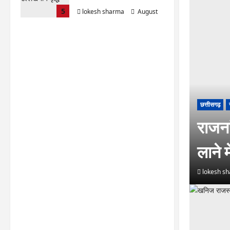
5
lokesh sharma
August
6, 2026
छत्तीसगढ़
राजना
लाने म
lokesh s