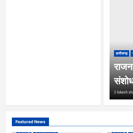
छत्तीसगढ़
राजनां
संशो
lokesh s
Featured News
छत्तीसगढ़
राजनांदगांव जिला
छत्तीसगढ़
रा