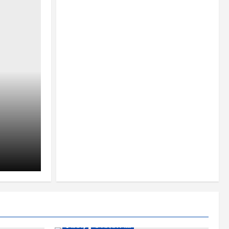
छत्तीसगढ़
राजनांदगांव जिला