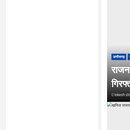
छत्तीसगढ़
राजना
गिरफ
lokesh s