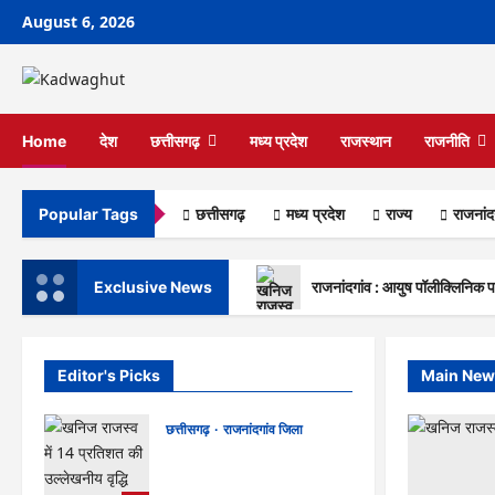
Skip
August 6, 2026
to
content
Home
देश
छत्तीसगढ़
मध्य प्रदेश
राजस्थान
राजनीति
छत्तीसगढ़
मध्य प्रदेश
राज्‍य
राजनांद
Popular Tags
Exclusive News
राजनांदगांव : आयुष पॉलीक्लिनिक परि
Editor's Picks
Main New
छत्तीसगढ़
राजनांदगांव जिला
राजनांदगांव : आयुष पॉलीक्लिनिक
परिसर में हरियाली लाने मेयर ने रोपे