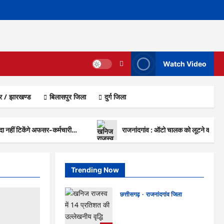
Watch Video
ार / झारखण्ड
बिलासपुर जिला
दुर्ग जिला
यादा नहीं टिकेंगे अफसर-कर्मचारी…
राजनांदगांव : ऑटो चालक को लूटने वाले 4
Trending Now
छत्तीसगढ़
राजनांदगांव जिला
राजनांदगांव : आयुष पॉलीक्लिनिक
परिसर में हरियाली लाने मेयर ने रोपे