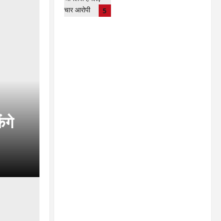
गिरफ्तार…
5
lokesh sharma
August
6, 2026
ंगे