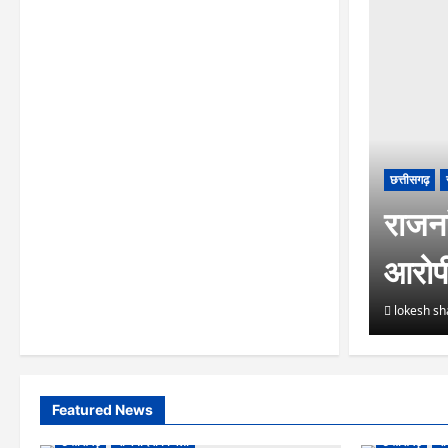
छत्तीसगढ़
राजना
आरोप
lokesh s
Featured News
छत्तीसगढ़
राजनांदगांव जिला
छत्तीसगढ़
रा