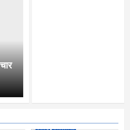
 चार
छत्तीसगढ़
राजनांदगांव जिला