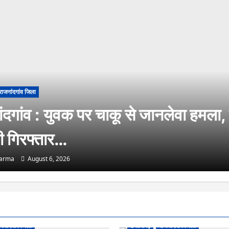
राजनांदगांव जिला
ंदगांव : युवक पर चाकू से जानलेवा हमला,
ी गिरफ्तार…
harma
August 6, 2026
जनांदगांव जिला
छत्तीसगढ़
राजनांदगांव जिला