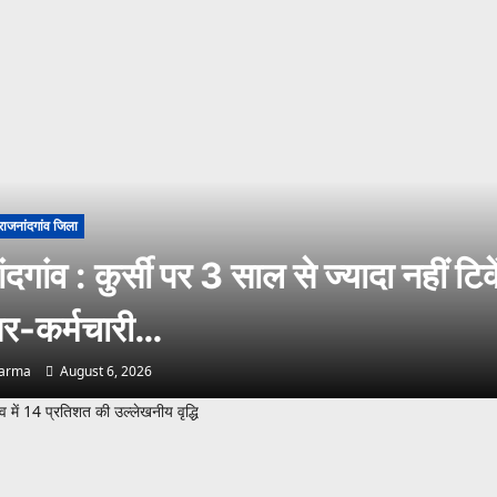
राजनांदगांव जिला
दगांव : कुर्सी पर 3 साल से ज्यादा नहीं टिके
-कर्मचारी…
harma
August 6, 2026