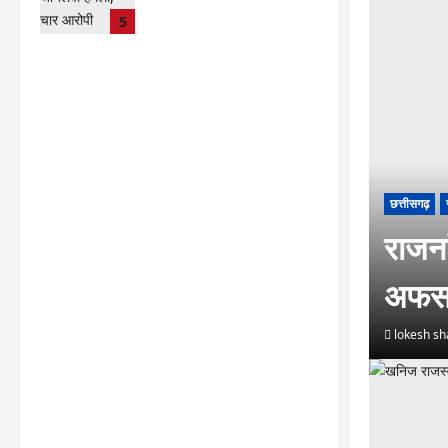
गिरफ्तार…
5
lokesh sharma
August
6, 2026
छत्तीसगढ़
राजनां
अफसर
lokesh s