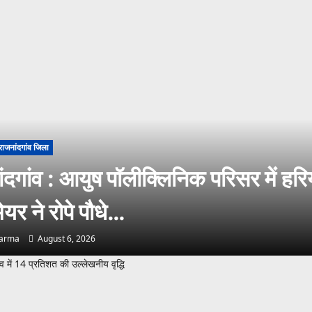
राजनांदगांव जिला
ंदगांव : आयुष पॉलीक्लिनिक परिसर में हरि
ेयर ने रोपे पौधे…
harma
August 6, 2026