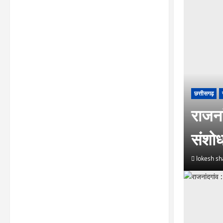
छत्तीसगढ़
राजनां
संशो
lokesh s